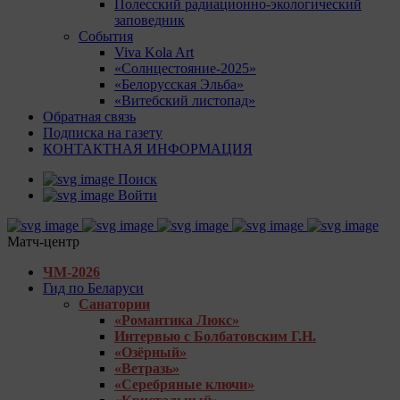
Полесский радиационно-экологический
заповедник
События
Viva Kola Art
«Солнцестояние-2025»
«Белорусская Эльба»
«Витебский листопад»
Обратная связь
Подписка на газету
КОНТАКТНАЯ ИНФОРМАЦИЯ
Поиск
Войти
Матч-центр
ЧМ-2026
Гид по Беларуси
Санатории
«Романтика Люкс»
Интервью с Болбатовским Г.Н.
«Озёрный»
«Ветразь»
«Серебряные ключи»