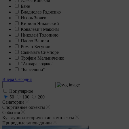
Алеся Капская
Бане
Владислав Рядченко
Игорь Зюлев
Кирилл Янковский
Ковалевич Максим
Николай Толопило
Паоло Ваноли
Роман Бегунов
Салимата Симпоре
Трофим Мельниченко
"Анкарагюджю"
"Барселона"
Вчера
Сегодня
Популярное
50
100
200
Санатории
Спортивные объекты
События
Культурно-исторические комплексы
Природные заповедники