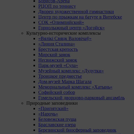
Борисов-Арена
РЦОП по теннису
Дворец художественной гимнастики
Центр по прыжкам на батуте в Витебске
СОК «Олимпийский»
Горнолыжный центр «Логойск»
Культурно-исторические комплексы
«Вялікі Свяцк Валовічаў»
«Линия Сталина»
Брестская крепость
Мирский замок
Несвижский замок
Парк-музей «Сула»
Музейный комплекс «Дудутки»
Троицкое предместье
Дом-музей Марка Шагала
Мемориальный комплекс «Хатынь»
Софийский собор
Гомельский дворцово-парковый ансамбль
Природные заповедники
«Припятский»
«Нарочь»
Беловежская пуща
Браславские озера
Березинский биосферный заповедник