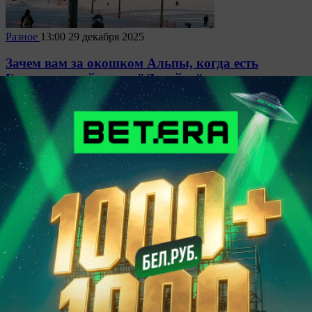
Разное
13:00
29 декабря 2025
Зачем вам за окошком Альпы, когда есть
Горнолыжный центр "Логойск"
11214
0
Разное
13:00
28 декабря 2025