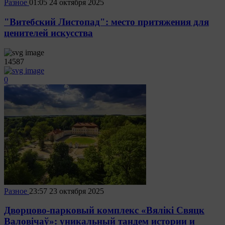
Разное
01:05
24 октября 2025
"Витебский Листопад": место притяжения для
ценителей искусства
14587
0
Разное
23:57
23 октября 2025
Дворцово-парковый комплекс «Вялікі Свяцк
Валовічаў»: уникальный тандем истории и