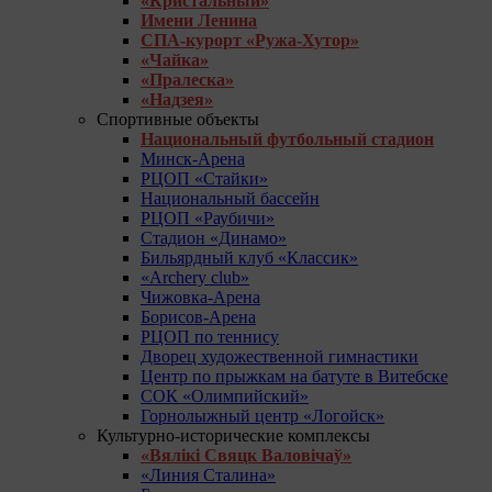
«Кристальный»
Имени Ленина
СПА-курорт «Ружа-Хутор»
«Чайка»
«Пралеска»
«Надзея»
Спортивные объекты
Национальный футбольный стадион
Минск-Арена
РЦОП «Стайки»
Национальный бассейн
РЦОП «Раубичи»
Стадион «Динамо»
Бильярдный клуб «Классик»
«Archery club»
Чижовка-Арена
Борисов-Арена
РЦОП по теннису
Дворец художественной гимнастики
Центр по прыжкам на батуте в Витебске
СОК «Олимпийский»
Горнолыжный центр «Логойск»
Культурно-исторические комплексы
«Вялікі Свяцк Валовічаў»
«Линия Сталина»