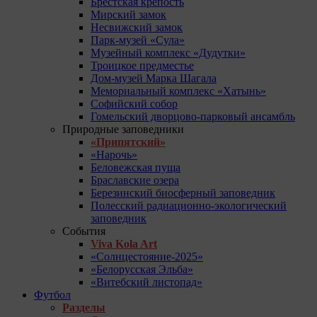
Брестская крепость
Мирский замок
Несвижский замок
Парк-музей «Сула»
Музейный комплекс «Дудутки»
Троицкое предместье
Дом-музей Марка Шагала
Мемориальный комплекс «Хатынь»
Софийский собор
Гомельский дворцово-парковый ансамбль
Природные заповедники
«Припятский»
«Нарочь»
Беловежская пуща
Браславские озера
Березинский биосферный заповедник
Полесский радиационно-экологический
заповедник
События
Viva Kola Art
«Солнцестояние-2025»
«Белорусская Эльба»
«Витебский листопад»
Футбол
Разделы