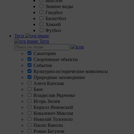
Биатлон
Зимние виды
Гандбол
Баскетбол
Хоккей
Футбол
Теги
Теги
Санатории
Спортивные объекты
События
Культурно-исторические комплексы
Природные заповедники
Алеся Капская
Бане
Владислав Рядченко
Игорь Зюлев
Кирилл Янковский
Ковалевич Максим
Николай Толопило
Паоло Ваноли
Роман Бегунов