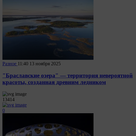
Разное
11:40
13 ноября 2025
"Браславские озера" — территория невероятной
красоты, созданная древним ледником
13414
0