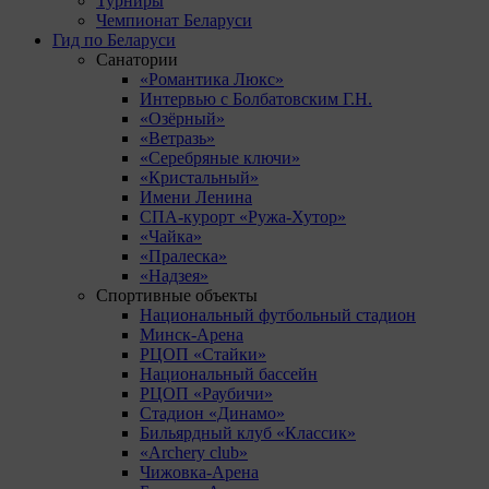
Турниры
Чемпионат Беларуси
Гид по Беларуси
Санатории
«Романтика Люкс»
Интервью с Болбатовским Г.Н.
«Озёрный»
«Ветразь»
«Серебряные ключи»
«Кристальный»
Имени Ленина
СПА-курорт «Ружа-Хутор»
«Чайка»
«Пралеска»
«Надзея»
Спортивные объекты
Национальный футбольный стадион
Минск-Арена
РЦОП «Стайки»
Национальный бассейн
РЦОП «Раубичи»
Стадион «Динамо»
Бильярдный клуб «Классик»
«Archery club»
Чижовка-Арена