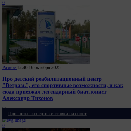
0
Разное
12:40
16 октября 2025
Про детский реабилитационный центр
"Ветразь", его спортивные возможности, и как
сюда приезжал легендарный биатлонист
Александр Тихонов
Прогнозы экспертов и ставки на спорт
18651
0