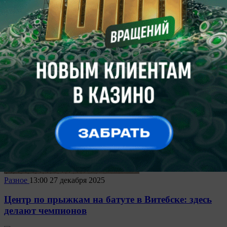
СОК "Олимпийский": оазис здоровья и спорта в
центре Минска
11062
0
Разное
13:00
27 декабря 2025
Центр по прыжкам на батуте в Витебске: здесь
делают чемпионов