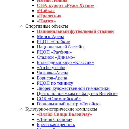
Имени Ленина
СПА-курорт «Ружа-Хутор»
«Чайка»
«Пралеска»
«Надзея»
Спортивные объекты
Национальный футбольный стадион
Минск-Арена
РЦОП «Стайки»
Национальный бассейн
РЦОП «Раубичи»
Стадион «Динамо»
Бильярдный клуб «Классик»
«Archery club»
Чижовка-Арена
Борисов-Арена
РЦОП по теннису
Дворец художественной гимнастики
Центр по прыжкам на батуте в Витебске
СОК «Олимпийский»
Горнолыжный центр «Логойск»
Культурно-исторические комплексы
«Вялікі Свяцк Валовічаў»
«Линия Сталина»
Брестская крепость