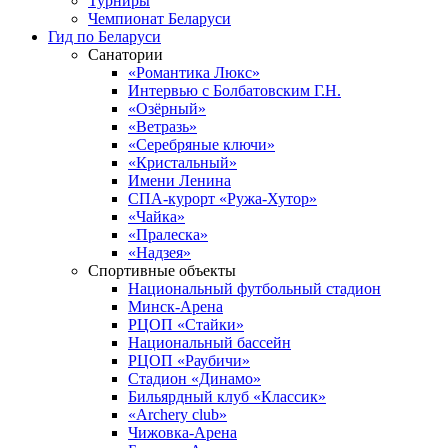
Турниры
Чемпионат Беларуси
Гид по Беларуси
Санатории
«Романтика Люкс»
Интервью с Болбатовским Г.Н.
«Озёрный»
«Ветразь»
«Серебряные ключи»
«Кристальный»
Имени Ленина
СПА-курорт «Ружа-Хутор»
«Чайка»
«Пралеска»
«Надзея»
Спортивные объекты
Национальный футбольный стадион
Минск-Арена
РЦОП «Стайки»
Национальный бассейн
РЦОП «Раубичи»
Стадион «Динамо»
Бильярдный клуб «Классик»
«Archery club»
Чижовка-Арена