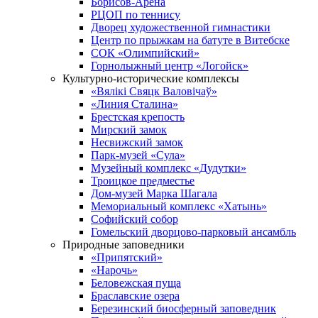
Борисов-Арена
РЦОП по теннису
Дворец художественной гимнастики
Центр по прыжкам на батуте в Витебске
СОК «Олимпийский»
Горнолыжный центр «Логойск»
Культурно-исторические комплексы
«Вялікі Свяцк Валовічаў»
«Линия Сталина»
Брестская крепость
Мирский замок
Несвижский замок
Парк-музей «Сула»
Музейный комплекс «Дудутки»
Троицкое предместье
Дом-музей Марка Шагала
Мемориальный комплекс «Хатынь»
Софийский собор
Гомельский дворцово-парковый ансамбль
Природные заповедники
«Припятский»
«Нарочь»
Беловежская пуща
Браславские озера
Березинский биосферный заповедник