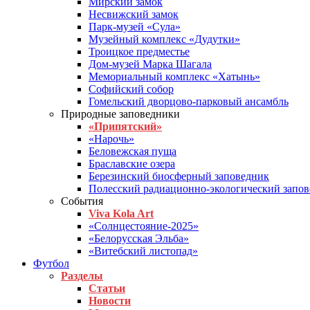
Мирский замок
Несвижский замок
Парк-музей «Сула»
Музейный комплекс «Дудутки»
Троицкое предместье
Дом-музей Марка Шагала
Мемориальный комплекс «Хатынь»
Софийский собор
Гомельский дворцово-парковый ансамбль
Природные заповедники
«Припятский»
«Нарочь»
Беловежская пуща
Браславские озера
Березинский биосферный заповедник
Полесский радиационно-экологический запо
События
Viva Kola Art
«Солнцестояние-2025»
«Белорусская Эльба»
«Витебский листопад»
Футбол
Разделы
Статьи
Новости