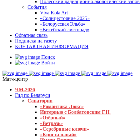
Полесский радиационно-экологический запо
События
Viva Kola Art
«Солнцестояние-2025»
«Белорусская Эльба»
«Витебский листопад»
Обратная связь
Подписка на газету
КОНТАКТНАЯ ИНФОРМАЦИЯ
Поиск
Войти
Матч-центр
ЧМ-2026
Гид по Беларуси
Санатории
«Романтика Люкс»
Интервью с Болбатовским Г.Н.
«Озёрный»
«Ветразь»
«Серебряные ключи»
«Кристальный»