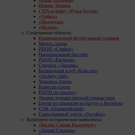
«Кристальный»
Имени Ленина
СПА-курорт «Ружа-Хутор»
«Чайка»
«Пралеска»
«Надзея»
Спортивные объекты
Национальный футбольный стадион
Минск-Арена
РЦОП «Стайки»
Национальный бассейн
РЦОП «Раубичи»
Стадион «Динамо»
Бильярдный клуб «Классик»
«Archery club»
Чижовка-Арена
Борисов-Арена
РЦОП по теннису
Дворец художественной гимнастики
Центр по прыжкам на батуте в Витебске
СОК «Олимпийский»
Горнолыжный центр «Логойск»
Культурно-исторические комплексы
«Вялікі Свяцк Валовічаў»
«Линия Сталина»