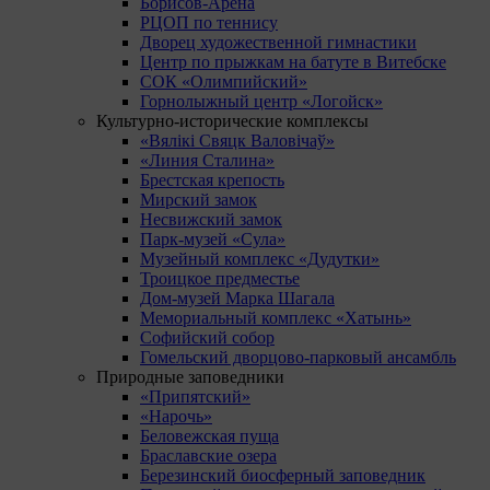
Борисов-Арена
РЦОП по теннису
Дворец художественной гимнастики
Центр по прыжкам на батуте в Витебске
СОК «Олимпийский»
Горнолыжный центр «Логойск»
Культурно-исторические комплексы
«Вялікі Свяцк Валовічаў»
«Линия Сталина»
Брестская крепость
Мирский замок
Несвижский замок
Парк-музей «Сула»
Музейный комплекс «Дудутки»
Троицкое предместье
Дом-музей Марка Шагала
Мемориальный комплекс «Хатынь»
Софийский собор
Гомельский дворцово-парковый ансамбль
Природные заповедники
«Припятский»
«Нарочь»
Беловежская пуща
Браславские озера
Березинский биосферный заповедник