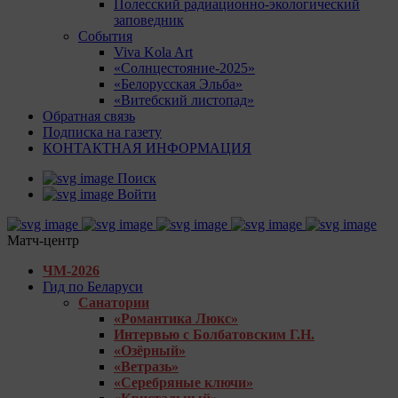
Полесский радиационно-экологический
заповедник
События
Viva Kola Art
«Солнцестояние-2025»
«Белорусская Эльба»
«Витебский листопад»
Обратная связь
Подписка на газету
КОНТАКТНАЯ ИНФОРМАЦИЯ
Поиск
Войти
Матч-центр
ЧМ-2026
Гид по Беларуси
Санатории
«Романтика Люкс»
Интервью с Болбатовским Г.Н.
«Озёрный»
«Ветразь»
«Серебряные ключи»