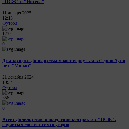
"ПСЖ" и "Интера"
11 января 2025
12:13
Футбол
1252
0
Джанлуиджи Доннарумма может вернуться в Серию А, но
не в "Милан"
21 декабря 2024
10:34
Футбол
356
0
Агент Доннаруммы о продлении контракта с "ПСЖ":
случиться может все что угодно