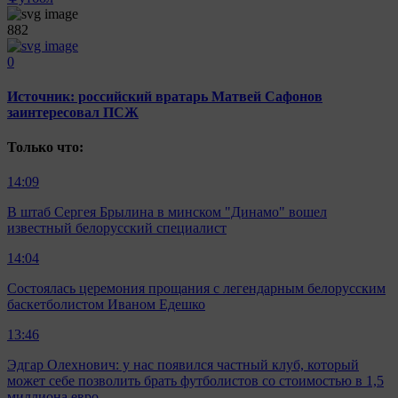
882
0
Источник: российский вратарь Матвей Сафонов
заинтересовал ПСЖ
Только что:
14:09
В штаб Сергея Брылина в минском "Динамо" вошел
известный белорусский специалист
14:04
Состоялась церемония прощания с легендарным белорусским
баскетболистом Иваном Едешко
13:46
Эдгар Олехнович: у нас появился частный клуб, который
может себе позволить брать футболистов со стоимостью в 1,5
миллиона евро