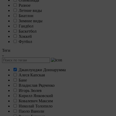
Олимпиада
Разное
Летние виды
Биатлон
Зимние виды
Гандбол
Баскетбол
Хоккей
Футбол
Теги
Джанлуиджи Доннарумма
Алеся Капская
Бане
Владислав Рядченко
Игорь Зюлев
Кирилл Янковский
Ковалевич Максим
Николай Толопило
Паоло Ваноли