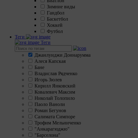
Биатлон
Зимние виды
Гандбол
Баскетбол
Хоккей
Футбол
Теги
Теги
Джанлуиджи Доннарумма
Алеся Капская
Бане
Владислав Рядченко
Игорь Зюлев
Кирилл Янковский
Ковалевич Максим
Николай Толопило
Паоло Ваноли
Роман Бегунов
Салимата Симпоре
Трофим Мельниченко
"Анкарагюджю"
"Барселона"