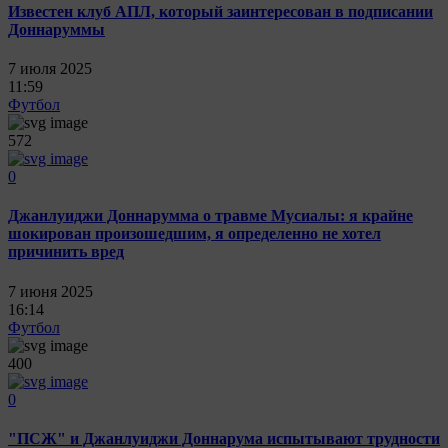
Известен клуб АПЛ, который заинтересован в подписании
Доннаруммы
7 июля 2025
11:59
Футбол
572
0
Джанлуиджи Доннарумма о травме Мусиалы: я крайне
шокирован произошедшим, я определенно не хотел
причинить вред
7 июня 2025
16:14
Футбол
400
0
"ПСЖ" и Джанлуиджи Доннарума испытывают трудности