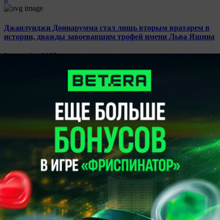
Джанлуиджи Доннарумма стал лишь вторым вратарем в
истории, дважды завоевавшим трофей имени Льва Яшина
2 сентября 2025
12:28
Футбол
319
0
"Манчестер Сити" объявил о переходе в свои ряды
вратаря сборной Италии
1 сентября 2025
10:55
Футбол
1848
0