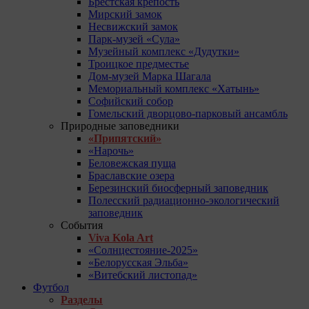
Брестская крепость
Мирский замок
Несвижский замок
Парк-музей «Сула»
Музейный комплекс «Дудутки»
Троицкое предместье
Дом-музей Марка Шагала
Мемориальный комплекс «Хатынь»
Софийский собор
Гомельский дворцово-парковый ансамбль
Природные заповедники
«Припятский»
«Нарочь»
Беловежская пуща
Браславские озера
Березинский биосферный заповедник
Полесский радиационно-экологический
заповедник
События
Viva Kola Art
«Солнцестояние-2025»
«Белорусская Эльба»
«Витебский листопад»
Футбол
Разделы