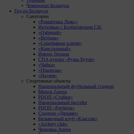
Турниры
Чемпионат Беларуси
Гид по Беларуси
Санатории
«Романтика Люкс»
Интервью с Болбатовским Г.Н.
«Озёрный»
«Ветразь»
«Серебряные ключи»
«Кристальный»
Имени Ленина
СПА-курорт «Ружа-Хутор»
«Чайка»
«Пралеска»
«Надзея»
Спортивные объекты
Национальный футбольный стадион
Минск-Арена
РЦОП «Стайки»
Национальный бассейн
РЦОП «Раубичи»
Стадион «Динамо»
Бильярдный клуб «Классик»
«Archery club»
Чижовка-Арена