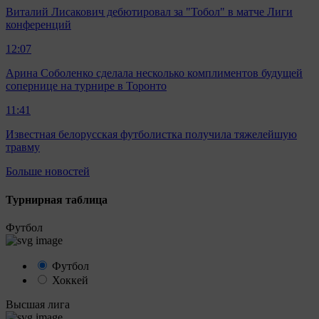
Виталий Лисакович дебютировал за "Тобол" в матче Лиги
конференций
12:07
Арина Соболенко сделала несколько комплиментов будущей
сопернице на турнире в Торонто
11:41
Известная белорусская футболистка получила тяжелейшую
травму
Больше новостей
Турнирная таблица
Футбол
Футбол
Хоккей
Высшая лига