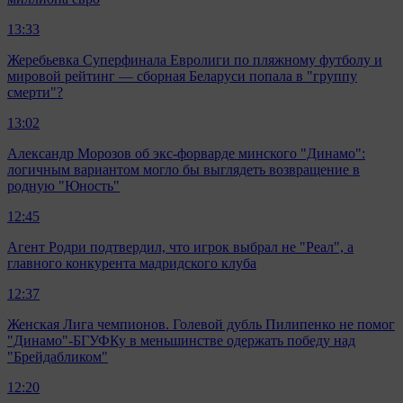
13:33
Жеребьевка Суперфинала Евролиги по пляжному футболу и
мировой рейтинг — сборная Беларуси попала в "группу
смерти"?
13:02
Александр Морозов об экс-форварде минского "Динамо":
логичным вариантом могло бы выглядеть возвращение в
родную "Юность"
12:45
Агент Родри подтвердил, что игрок выбрал не "Реал", а
главного конкурента мадридского клуба
12:37
Женская Лига чемпионов. Голевой дубль Пилипенко не помог
"Динамо"-БГУФКу в меньшинстве одержать победу над
"Брейдабликом"
12:20