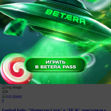
Джанлуиджи Доннарумма перешел из "ПСЖ" в
"Манчестер Сити" за 39 миллионов евро
28 августа 2025
16:53
Футбол
624
0
Николай Иванов: зачем ПСЖ Шевалье, если Сафонов не
хуже?
21 августа 2025
08:27
Футбол
450
0
Football Italia: "Манчестер Сити" и "ПСЖ" приступили к