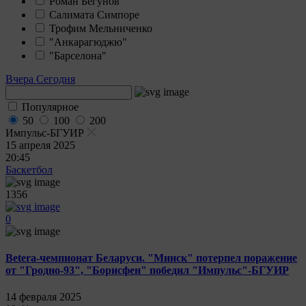
Роман Бегунов
Салимата Симпоре
Трофим Мельниченко
"Анкарагюджю"
"Барселона"
Вчера
Сегодня
Популярное
50
100
200
Импульс-БГУИР
15 апреля 2025
20:45
Баскетбол
1356
0
Betera-чемпионат Беларуси. "Минск" потерпел поражение
от "Гродно-93", "Борисфен" победил "Импульс"-БГУИР
14 февраля 2025