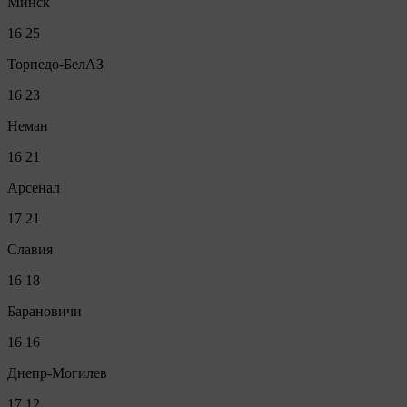
Минск
16
25
Торпедо-БелАЗ
16
23
Неман
16
21
Арсенал
17
21
Славия
16
18
Барановичи
16
16
Днепр-Могилев
17
12