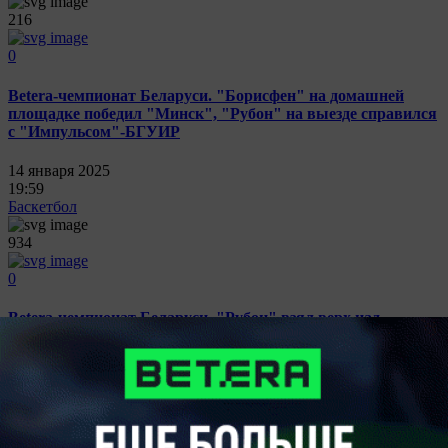
216
0
Betera-чемпионат Беларуси. "Борисфен" на домашней
площадке победил "Минск", "Рубон" на выезде справился
с "Импульсом"-БГУИР
14 января 2025
19:59
Баскетбол
934
0
Betera-чемпионат Беларуси. "Рубон" взял верх над
"Борисфеном", "Гродно-93" разгромил "Импульс"-БГУИР
25 октября 2024
21:12
Баскетбол
117