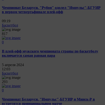
Чемпионат Беларуси. "Рубон" одолел "Импульс"-БГУИР
в первом четвертьфинале плей-офф
09:19
Баскетбол
817
0
В плей-офф мужского чемпионата страны по баскетболу
включается самая равная пара
5 апреля 2024
12:03
Баскетбол
293
0
Чемпионат Беларуси. "Импульс"-БГУИР и Минск-Р в
встретятся принципиальном матче