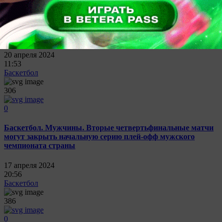
Betera-чемпионат Беларуси. "Минск" потерпел поражение
от "Борисфена", а "Рубон" на выезде крупно обыграл
"Импульс"-БГУИР
20 апреля 2024
11:53
Баскетбол
306
0
Баскетбол. Мужчины. Вторые четвертьфинальные матчи
могут закрыть начальную серию плей-офф мужского
чемпионата страны
17 апреля 2024
20:56
Баскетбол
386
0