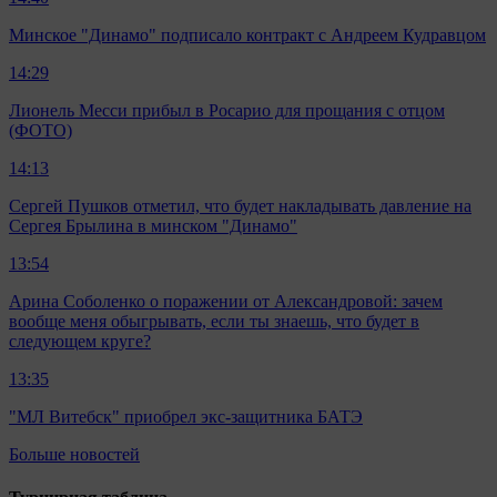
Минское "Динамо" подписало контракт с Андреем Кудравцом
14:29
Лионель Месси прибыл в Росарио для прощания с отцом
(ФОТО)
14:13
Сергей Пушков отметил, что будет накладывать давление на
Сергея Брылина в минском "Динамо"
13:54
Арина Соболенко о поражении от Александровой: зачем
вообще меня обыгрывать, если ты знаешь, что будет в
следующем круге?
13:35
"МЛ Витебск" приобрел экс-защитника БАТЭ
Больше новостей