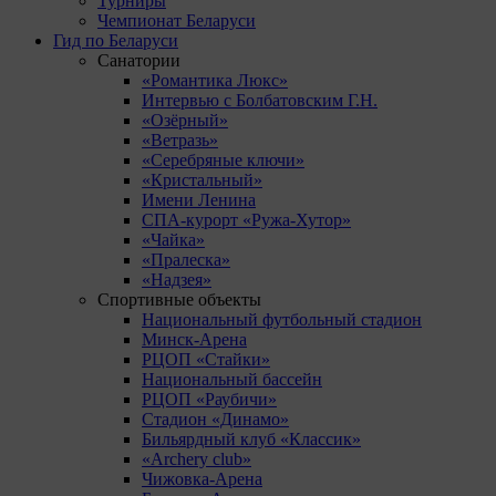
Турниры
Чемпионат Беларуси
Гид по Беларуси
Санатории
«Романтика Люкс»
Интервью с Болбатовским Г.Н.
«Озёрный»
«Ветразь»
«Серебряные ключи»
«Кристальный»
Имени Ленина
СПА-курорт «Ружа-Хутор»
«Чайка»
«Пралеска»
«Надзея»
Спортивные объекты
Национальный футбольный стадион
Минск-Арена
РЦОП «Стайки»
Национальный бассейн
РЦОП «Раубичи»
Стадион «Динамо»
Бильярдный клуб «Классик»
«Archery club»
Чижовка-Арена