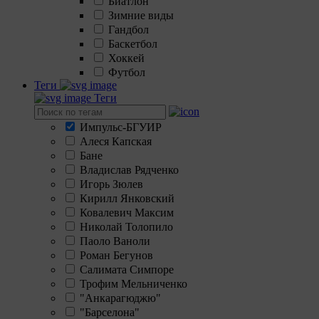
Биатлон
Зимние виды
Гандбол
Баскетбол
Хоккей
Футбол
Теги
Теги
Импульс-БГУИР
Алеся Капская
Бане
Владислав Рядченко
Игорь Зюлев
Кирилл Янковский
Ковалевич Максим
Николай Толопило
Паоло Ваноли
Роман Бегунов
Салимата Симпоре
Трофим Мельниченко
"Анкарагюджю"
"Барселона"