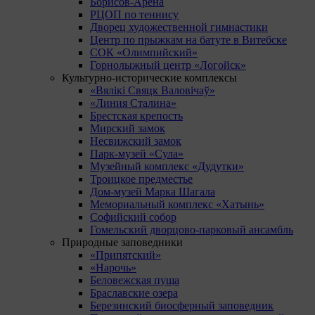
Борисов-Арена
РЦОП по теннису
Дворец художественной гимнастики
Центр по прыжкам на батуте в Витебске
СОК «Олимпийский»
Горнолыжный центр «Логойск»
Культурно-исторические комплексы
«Вялікі Свяцк Валовічаў»
«Линия Сталина»
Брестская крепость
Мирский замок
Несвижский замок
Парк-музей «Сула»
Музейный комплекс «Дудутки»
Троицкое предместье
Дом-музей Марка Шагала
Мемориальный комплекс «Хатынь»
Софийский собор
Гомельский дворцово-парковый ансамбль
Природные заповедники
«Припятский»
«Нарочь»
Беловежская пуща
Браславские озера
Березинский биосферный заповедник