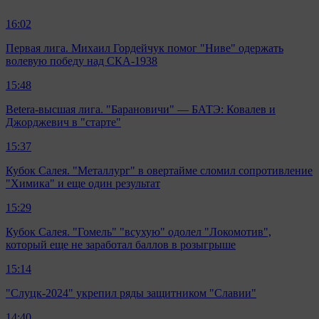
16:02
Первая лига. Михаил Гордейчук помог "Ниве" одержать
волевую победу над СКА-1938
15:48
Betera-высшая лига. "Барановичи" — БАТЭ: Ковалев и
Джорджевич в "старте"
15:37
Кубок Салея. "Металлург" в овертайме сломил сопротивление
"Химика" и еще один результат
15:29
Кубок Салея. "Гомель" "всухую" одолел "Локомотив",
который еще не заработал баллов в розыгрыше
15:14
"Слуцк-2024" укрепил ряды защитником "Славии"
14:40