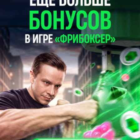
0
Betera-чемпионат Беларуси. "Минск" на выезде разгромил
"Импульс"-БГУИР
15 октября 2024
20:12
Баскетбол
156
0
Betera-чемпионат Беларуси. Мужчины. "Гродно-93" на
выезде уверенно переиграл "Импульс"-БГУИР
5 октября 2024
18:24
Баскетбол
381
0