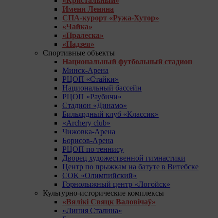
«Кристальный»
Имени Ленина
СПА-курорт «Ружа-Хутор»
«Чайка»
«Пралеска»
«Надзея»
Спортивные объекты
Национальный футбольный стадион
Минск-Арена
РЦОП «Стайки»
Национальный бассейн
РЦОП «Раубичи»
Стадион «Динамо»
Бильярдный клуб «Классик»
«Archery club»
Чижовка-Арена
Борисов-Арена
РЦОП по теннису
Дворец художественной гимнастики
Центр по прыжкам на батуте в Витебске
СОК «Олимпийский»
Горнолыжный центр «Логойск»
Культурно-исторические комплексы
«Вялікі Свяцк Валовічаў»
«Линия Сталина»