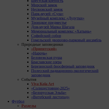
Брестская крепость
Мирский замок
Несвижский замок
Парк-музей «Сула»
Музейный комплекс «Дудутки»
Троицкое предместье
Дом-музей Марка Шагала
Мемориальный комплекс «Хатынь»
Софийский собор
Гомельский дворцово-парковый ансамбль
Природные заповедники
«Припятский»
«Нарочь»
Беловежская пуща
Браславские озера
Березинский биосферный заповедник
Полесский радиационно-экологический
заповедник
События
Viva Kola Art
«Солнцестояние-2025»
«Белорусская Эльба»
«Витебский листопад»
Футбол
Разделы