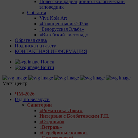
Полесский радиационно-экологический
заповедник
События
Viva Kola Art
«Солнцестояние-2025»
«Белорусская Эльба»
«Витебский листопад»
Обратная связь
Подписка на газету
КОНТАКТНАЯ ИНФОРМАЦИЯ
Поиск
Войти
Матч-центр
ЧМ-2026
Гид по Беларуси
Санатории
«Романтика Люкс»
Интервью с Болбатовским Г.Н.
«Озёрный»
«Ветразь»
«Серебряные ключи»