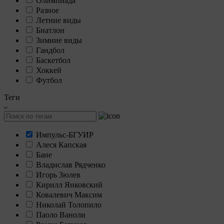
Олимпиада
Разное
Летние виды
Биатлон
Зимние виды
Гандбол
Баскетбол
Хоккей
Футбол
Теги
Импульс-БГУИР
Алеся Капская
Бане
Владислав Рядченко
Игорь Зюлев
Кирилл Янковский
Ковалевич Максим
Николай Толопило
Паоло Ваноли