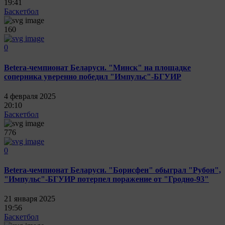
19:41
Баскетбол
160
0
Betera-чемпионат Беларуси. "Минск" на площадке
соперника уверенно победил "Импульс"-БГУИР
4 февраля 2025
20:10
Баскетбол
776
0
Betera-чемпионат Беларуси. "Борисфен" обыграл "Рубон",
"Импульс"-БГУИР потерпел поражение от "Гродно-93"
21 января 2025
19:56
Баскетбол