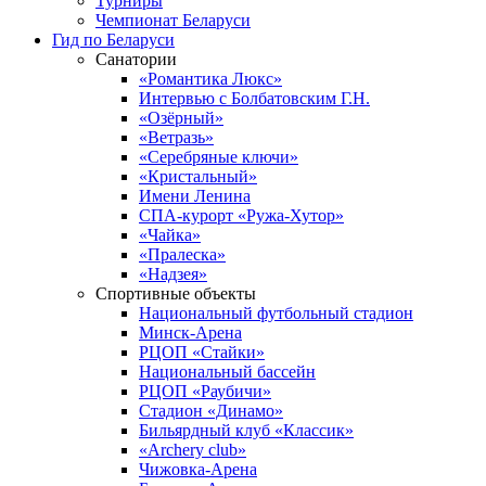
Турниры
Чемпионат Беларуси
Гид по Беларуси
Санатории
«Романтика Люкс»
Интервью с Болбатовским Г.Н.
«Озёрный»
«Ветразь»
«Серебряные ключи»
«Кристальный»
Имени Ленина
СПА-курорт «Ружа-Хутор»
«Чайка»
«Пралеска»
«Надзея»
Спортивные объекты
Национальный футбольный стадион
Минск-Арена
РЦОП «Стайки»
Национальный бассейн
РЦОП «Раубичи»
Стадион «Динамо»
Бильярдный клуб «Классик»
«Archery club»
Чижовка-Арена