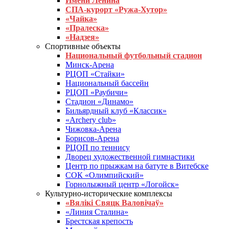
Имени Ленина
СПА-курорт «Ружа-Хутор»
«Чайка»
«Пралеска»
«Надзея»
Спортивные объекты
Национальный футбольный стадион
Минск-Арена
РЦОП «Стайки»
Национальный бассейн
РЦОП «Раубичи»
Стадион «Динамо»
Бильярдный клуб «Классик»
«Archery club»
Чижовка-Арена
Борисов-Арена
РЦОП по теннису
Дворец художественной гимнастики
Центр по прыжкам на батуте в Витебске
СОК «Олимпийский»
Горнолыжный центр «Логойск»
Культурно-исторические комплексы
«Вялікі Свяцк Валовічаў»
«Линия Сталина»
Брестская крепость