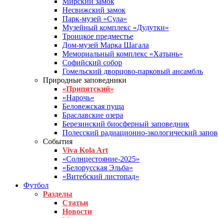
Мирский замок
Несвижский замок
Парк-музей «Сула»
Музейный комплекс «Дудутки»
Троицкое предместье
Дом-музей Марка Шагала
Мемориальный комплекс «Хатынь»
Софийский собор
Гомельский дворцово-парковый ансамбль
Природные заповедники
«Припятский»
«Нарочь»
Беловежская пуща
Браславские озера
Березинский биосферный заповедник
Полесский радиационно-экологический запо
События
Viva Kola Art
«Солнцестояние-2025»
«Белорусская Эльба»
«Витебский листопад»
Футбол
Разделы
Статьи
Новости