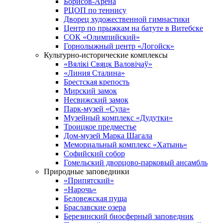
Борисов-Арена
РЦОП по теннису
Дворец художественной гимнастики
Центр по прыжкам на батуте в Витебске
СОК «Олимпийский»
Горнолыжный центр «Логойск»
Культурно-исторические комплексы
«Вялікі Свяцк Валовічаў»
«Линия Сталина»
Брестская крепость
Мирский замок
Несвижский замок
Парк-музей «Сула»
Музейный комплекс «Дудутки»
Троицкое предместье
Дом-музей Марка Шагала
Мемориальный комплекс «Хатынь»
Софийский собор
Гомельский дворцово-парковый ансамбль
Природные заповедники
«Припятский»
«Нарочь»
Беловежская пуща
Браславские озера
Березинский биосферный заповедник