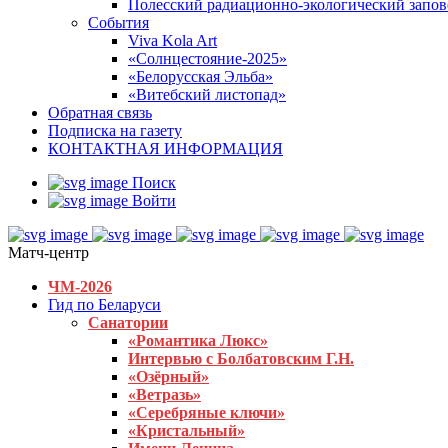
Полесский радиационно-экологический запо
События
Viva Kola Art
«Солнцестояние-2025»
«Белорусская Эльба»
«Витебский листопад»
Обратная связь
Подписка на газету
КОНТАКТНАЯ ИНФОРМАЦИЯ
Поиск
Войти
Матч-центр
ЧМ-2026
Гид по Беларуси
Санатории
«Романтика Люкс»
Интервью с Болбатовским Г.Н.
«Озёрный»
«Ветразь»
«Серебряные ключи»
«Кристальный»