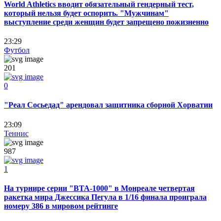
World Athletics вводит обязательный гендерный тест,
который нельзя будет оспорить. "Мужчинам"
выступление среди женщин будет запрещено пожизненно
23:29
Футбол
201
0
"Реал Сосьедад" арендовал защитника сборной Хорватии
23:09
Теннис
987
1
На турнире серии "ВТА-1000" в Монреале четвертая
ракетка мира Джессика Пегула в 1/16 финала проиграла
номеру 386 в мировом рейтинге