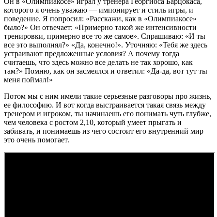
Он в «Олимпиакосе» играл у тренера Георгиоса Барцокаса,
которого я очень уважаю — импонирует и стиль игры, и
поведение. Я попросил: «Расскажи, как в «Олимпиакосе»
было?» Он отвечает: «Примерно такой же интенсивности
тренировки, примерно все то же самое». Спрашиваю: «И ты
все это выполнял?» «Да, конечно!». Уточняю: «Тебя же здесь
устраивают предложенные условия? А почему тогда
считаешь, что здесь можно все делать не так хорошо, как
там?» Помню, как он засмеялся и ответил: «Да-да, вот тут ты
меня поймал!»
Потом мы с ним имели такие серьезные разговоры про жизнь,
ее философию. И вот когда выстраивается такая связь между
тренером и игроком, ты начинаешь его понимать чуть глубже,
чем человека с ростом 2,10, который умеет прыгать и
забивать, и понимаешь из чего состоит его внутренний мир —
это очень помогает.