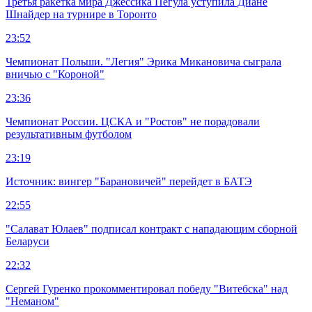
Третья ракетка мира Джессика Пегула уступила Диане
Шнайдер на турнире в Торонто
23:52
Чемпионат Польши. "Легия" Эрика Микановича сыграла
вничью с "Короной"
23:36
Чемпионат России. ЦСКА и "Ростов" не порадовали
результативным футболом
23:19
Источник: вингер "Барановичей" перейдет в БАТЭ
22:55
"Салават Юлаев" подписал контракт с нападающим сборной
Беларуси
22:32
Сергей Гуренко прокомментировал победу "Витебска" над
"Неманом"