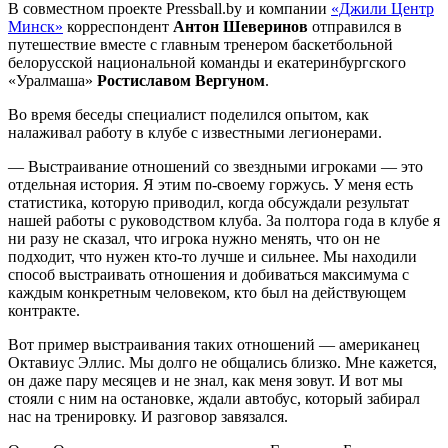
В совместном проекте Pressball.by и компании
«Джили Центр
Минск»
корреспондент
Антон Шеверинов
отправился в
путешествие вместе с главным тренером баскетбольной
белорусской национальной команды и екатеринбургского
«Уралмаша»
Ростиславом Вергуном
.
Во время беседы специалист поделился опытом, как
налаживал работу в клубе с известными легионерами.
— Выстраивание отношений со звездными игроками — это
отдельная история. Я этим по-своему горжусь. У меня есть
статистика, которую приводил, когда обсуждали результат
нашей работы с руководством клуба. За полтора года в клубе я
ни разу не сказал, что игрока нужно менять, что он не
подходит, что нужен кто-то лучше и сильнее. Мы находили
способ выстраивать отношения и добиваться максимума с
каждым конкретным человеком, кто был на действующем
контракте.
Вот пример выстраивания таких отношений — американец
Октавиус Эллис. Мы долго не общались близко. Мне кажется,
он даже пару месяцев и не знал, как меня зовут. И вот мы
стояли с ним на остановке, ждали автобус, который забирал
нас на тренировку. И разговор завязался.