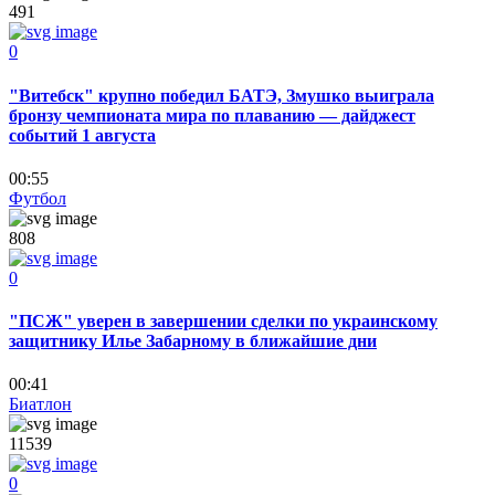
491
0
"Витебск" крупно победил БАТЭ, Змушко выиграла
бронзу чемпионата мира по плаванию — дайджест
событий 1 августа
00:55
Футбол
808
0
"ПСЖ" уверен в завершении сделки по украинскому
защитнику Илье Забарному в ближайшие дни
00:41
Биатлон
11539
0