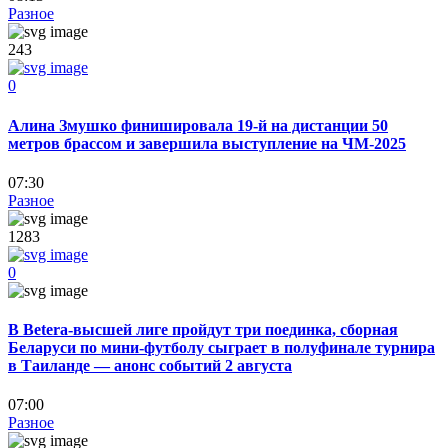
Разное
243
0
Алина Змушко финишировала 19-й на дистанции 50
метров брассом и завершила выступление на ЧМ-2025
07:30
Разное
1283
0
В Betera-высшей лиге пройдут три поединка, сборная
Беларуси по мини-футболу сыграет в полуфинале турнира
в Таиланде — анонс событий 2 августа
07:00
Разное