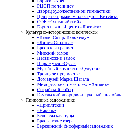
Борисов-Арена
РЦОП по теннису
Дворец художественной гимнастики
Центр по прыжкам на батуте в Витебске
СОК «Олимпийский»
Горнолыжный центр «Логойск»
Культурно-исторические комплексы
«Вялікі Свяцк Валовічаў»
«Линия Сталина»
Брестская крепость
Мирский замок
Несвижский замок
Парк-музей «Сула»
Музейный комплекс «Дудутки»
Троицкое предместье
Дом-музей Марка Шагала
Мемориальный комплекс «Хатынь»
Софийский собор
Гомельский дворцово-парковый ансамбль
Природные заповедники
«Припятский»
«Нарочь»
Беловежская пуща
Браславские озера
Березинский биосферный заповедник