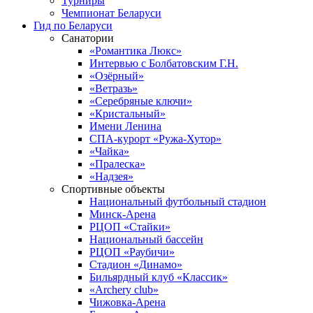
Турниры
Чемпионат Беларуси
Гид по Беларуси
Санатории
«Романтика Люкс»
Интервью с Болбатовским Г.Н.
«Озёрный»
«Ветразь»
«Серебряные ключи»
«Кристальный»
Имени Ленина
СПА-курорт «Ружа-Хутор»
«Чайка»
«Пралеска»
«Надзея»
Спортивные объекты
Национальный футбольный стадион
Минск-Арена
РЦОП «Стайки»
Национальный бассейн
РЦОП «Раубичи»
Стадион «Динамо»
Бильярдный клуб «Классик»
«Archery club»
Чижовка-Арена