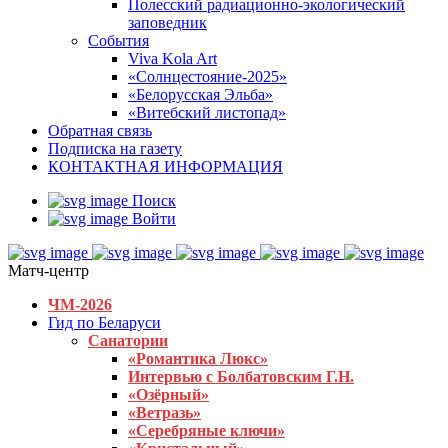
Полесский радиационно-экологический
заповедник
События
Viva Kola Art
«Солнцестояние-2025»
«Белорусская Эльба»
«Витебский листопад»
Обратная связь
Подписка на газету
КОНТАКТНАЯ ИНФОРМАЦИЯ
Поиск
Войти
Матч-центр
ЧМ-2026
Гид по Беларуси
Санатории
«Романтика Люкс»
Интервью с Болбатовским Г.Н.
«Озёрный»
«Ветразь»
«Серебряные ключи»