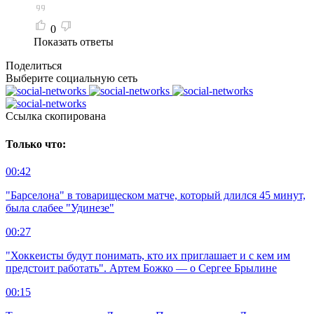
0
Показать ответы
Поделиться
Выберите социальную сеть
Ccылка скопирована
Только что:
00:42
"Барселона" в товарищеском матче, который длился 45 минут,
была слабее "Удинезе"
00:27
"Хоккеисты будут понимать, кто их приглашает и с кем им
предстоит работать". Артем Божко — о Сергее Брылине
00:15