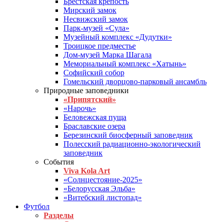
Брестская крепость
Мирский замок
Несвижский замок
Парк-музей «Сула»
Музейный комплекс «Дудутки»
Троицкое предместье
Дом-музей Марка Шагала
Мемориальный комплекс «Хатынь»
Софийский собор
Гомельский дворцово-парковый ансамбль
Природные заповедники
«Припятский»
«Нарочь»
Беловежская пуща
Браславские озера
Березинский биосферный заповедник
Полесский радиационно-экологический
заповедник
События
Viva Kola Art
«Солнцестояние-2025»
«Белорусская Эльба»
«Витебский листопад»
Футбол
Разделы