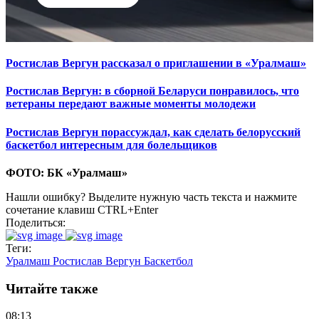
Ростислав Вергун рассказал о приглашении в «Уралмаш»
Ростислав Вергун: в сборной Беларуси понравилось, что
ветераны передают важные моменты молодежи
Ростислав Вергун порассуждал, как сделать белорусский
баскетбол интересным для болельщиков
ФОТО: БК «Уралмаш»
Нашли ошибку? Выделите нужную часть текста и нажмите
сочетание клавиш CTRL+Enter
Поделиться:
Теги:
Уралмаш
Ростислав Вергун
Баскетбол
Читайте также
08:13