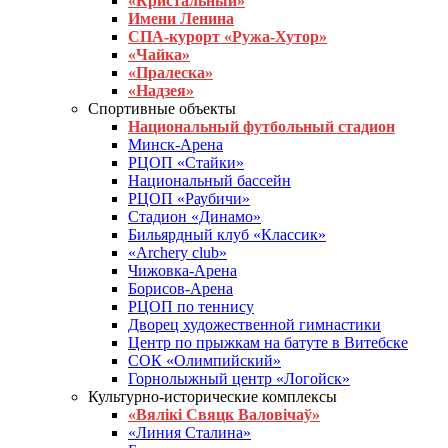
«Кристальный»
Имени Ленина
СПА-курорт «Ружа-Хутор»
«Чайка»
«Пралеска»
«Надзея»
Спортивные объекты
Национальный футбольный стадион
Минск-Арена
РЦОП «Стайки»
Национальный бассейн
РЦОП «Раубичи»
Стадион «Динамо»
Бильярдный клуб «Классик»
«Archery club»
Чижовка-Арена
Борисов-Арена
РЦОП по теннису
Дворец художественной гимнастики
Центр по прыжкам на батуте в Витебске
СОК «Олимпийский»
Горнолыжный центр «Логойск»
Культурно-исторические комплексы
«Вялікі Свяцк Валовічаў»
«Линия Сталина»