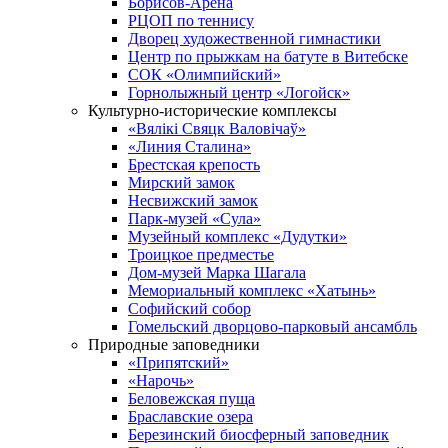
Борисов-Арена
РЦОП по теннису
Дворец художественной гимнастики
Центр по прыжкам на батуте в Витебске
СОК «Олимпийский»
Горнолыжный центр «Логойск»
Культурно-исторические комплексы
«Вялікі Свяцк Валовічаў»
«Линия Сталина»
Брестская крепость
Мирский замок
Несвижский замок
Парк-музей «Сула»
Музейный комплекс «Дудутки»
Троицкое предместье
Дом-музей Марка Шагала
Мемориальный комплекс «Хатынь»
Софийский собор
Гомельский дворцово-парковый ансамбль
Природные заповедники
«Припятский»
«Нарочь»
Беловежская пуща
Браславские озера
Березинский биосферный заповедник