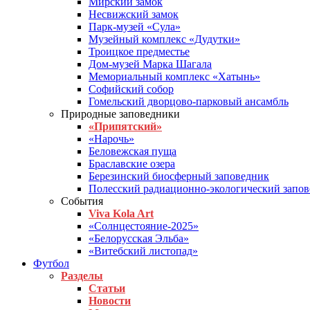
Мирский замок
Несвижский замок
Парк-музей «Сула»
Музейный комплекс «Дудутки»
Троицкое предместье
Дом-музей Марка Шагала
Мемориальный комплекс «Хатынь»
Софийский собор
Гомельский дворцово-парковый ансамбль
Природные заповедники
«Припятский»
«Нарочь»
Беловежская пуща
Браславские озера
Березинский биосферный заповедник
Полесский радиационно-экологический запо
События
Viva Kola Art
«Солнцестояние-2025»
«Белорусская Эльба»
«Витебский листопад»
Футбол
Разделы
Статьи
Новости