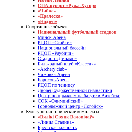
Имени Ленина
СПА-курорт «Ружа-Хутор»
«Чайка»
«Пралеска»
«Надзея»
Спортивные объекты
Национальный футбольный стадион
Минск-Арена
РЦОП «Стайки»
Национальный бассейн
РЦОП «Раубичи»
Стадион «Динамо»
Бильярдный клуб «Классик»
«Archery club»
Чижовка-Арена
Борисов-Арена
РЦОП по теннису
Дворец художественной гимнастики
Центр по прыжкам на батуте в Витебске
СОК «Олимпийский»
Горнолыжный центр «Логойск»
Культурно-исторические комплексы
«Вялікі Свяцк Валовічаў»
«Линия Сталина»
Брестская крепость