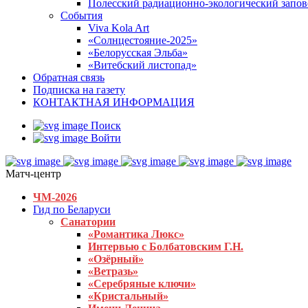
Полесский радиационно-экологический запо
События
Viva Kola Art
«Солнцестояние-2025»
«Белорусская Эльба»
«Витебский листопад»
Обратная связь
Подписка на газету
КОНТАКТНАЯ ИНФОРМАЦИЯ
Поиск
Войти
Матч-центр
ЧМ-2026
Гид по Беларуси
Санатории
«Романтика Люкс»
Интервью с Болбатовским Г.Н.
«Озёрный»
«Ветразь»
«Серебряные ключи»
«Кристальный»