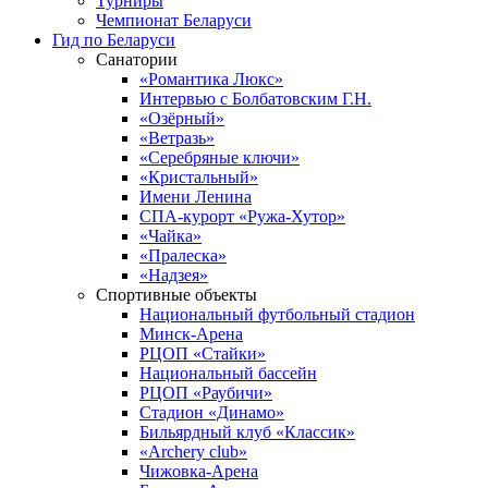
Турниры
Чемпионат Беларуси
Гид по Беларуси
Санатории
«Романтика Люкс»
Интервью с Болбатовским Г.Н.
«Озёрный»
«Ветразь»
«Серебряные ключи»
«Кристальный»
Имени Ленина
СПА-курорт «Ружа-Хутор»
«Чайка»
«Пралеска»
«Надзея»
Спортивные объекты
Национальный футбольный стадион
Минск-Арена
РЦОП «Стайки»
Национальный бассейн
РЦОП «Раубичи»
Стадион «Динамо»
Бильярдный клуб «Классик»
«Archery club»
Чижовка-Арена