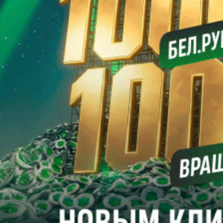
Сергей СЕЛИВАНОВ
Футбол. Betera-высшая лига. Особое мнение. Место для
шага…
Во время открытого до девятого августа трансферного окна в
Betera-высшей лиге уже совершено немало взаимовыгодных
сделок, но особняком выглядит возвращение в Могилев
Кирилла Цепенкова. Один из наиболее одаренных
футболистов Беларуси, рожденных в XXI веке, вернулся в
альма-матер, где старательно постигал футбольное искусство
в специализированной школе “Днепра”.