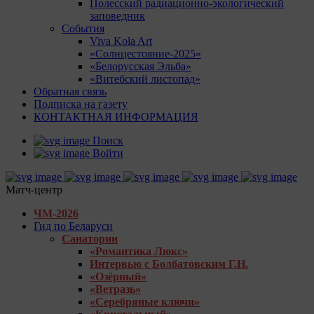
Полесский радиационно-экологический
заповедник
События
Viva Kola Art
«Солнцестояние-2025»
«Белорусская Эльба»
«Витебский листопад»
Обратная связь
Подписка на газету
КОНТАКТНАЯ ИНФОРМАЦИЯ
Поиск
Войти
Матч-центр
ЧМ-2026
Гид по Беларуси
Санатории
«Романтика Люкс»
Интервью с Болбатовским Г.Н.
«Озёрный»
«Ветразь»
«Серебряные ключи»