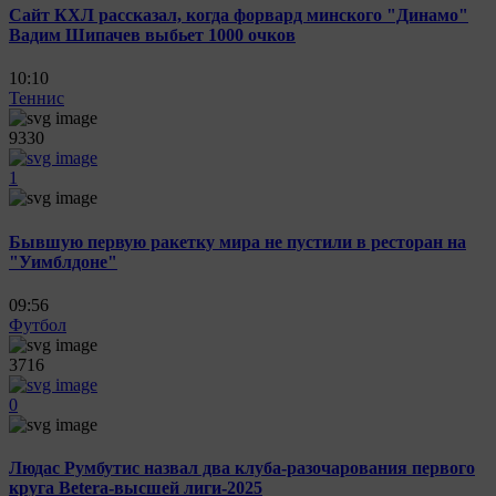
Сайт КХЛ рассказал, когда форвард минского "Динамо"
Вадим Шипачев выбьет 1000 очков
10:10
Теннис
9330
1
Бывшую первую ракетку мира не пустили в ресторан на
"Уимблдоне"
09:56
Футбол
3716
0
Людас Румбутис назвал два клуба-разочарования первого
круга Betera-высшей лиги-2025