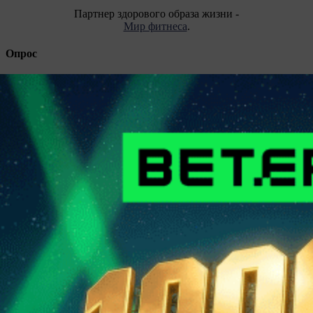
Партнер здорового образа жизни -
Мир фитнеса
.
Опрос
Все опросы
Подпишитесь на каналы и будьте в курсе последних
событий
Facebook
Telegram
Vkontakte
Instagram
Twitter
ЧИТАЙТЕ В СВЕЖЕМ НОМЕРЕ ГАЗЕТЫ ОТ 4
АВГУСТА 2026 ГОДА