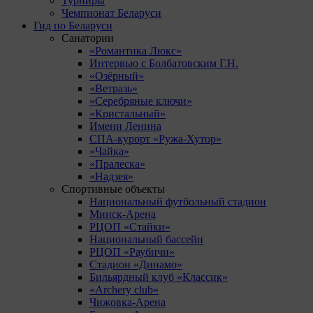
Турниры
Чемпионат Беларуси
Гид по Беларуси
Санатории
«Романтика Люкс»
Интервью с Болбатовским Г.Н.
«Озёрный»
«Ветразь»
«Серебряные ключи»
«Кристальный»
Имени Ленина
СПА-курорт «Ружа-Хутор»
«Чайка»
«Пралеска»
«Надзея»
Спортивные объекты
Национальный футбольный стадион
Минск-Арена
РЦОП «Стайки»
Национальный бассейн
РЦОП «Раубичи»
Стадион «Динамо»
Бильярдный клуб «Классик»
«Archery club»
Чижовка-Арена