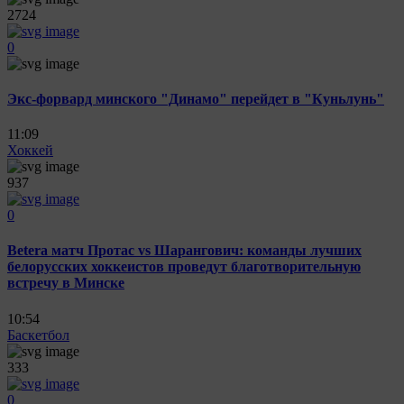
2724
0
Экс-форвард минского "Динамо" перейдет в "Куньлунь"
11:09
Хоккей
937
0
Betera матч Протас vs Шарангович: команды лучших
белорусских хоккеистов проведут благотворительную
встречу в Минске
10:54
Баскетбол
333
0