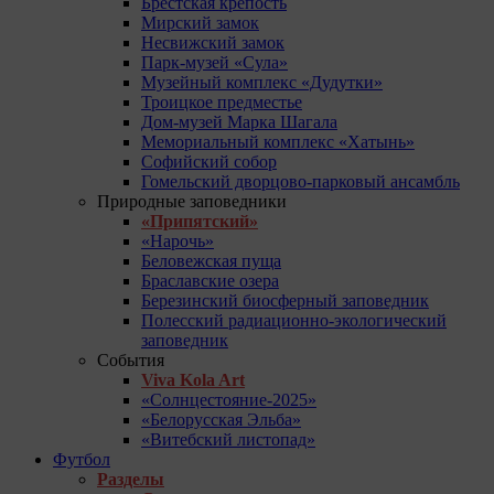
Брестская крепость
Мирский замок
Несвижский замок
Парк-музей «Сула»
Музейный комплекс «Дудутки»
Троицкое предместье
Дом-музей Марка Шагала
Мемориальный комплекс «Хатынь»
Софийский собор
Гомельский дворцово-парковый ансамбль
Природные заповедники
«Припятский»
«Нарочь»
Беловежская пуща
Браславские озера
Березинский биосферный заповедник
Полесский радиационно-экологический
заповедник
События
Viva Kola Art
«Солнцестояние-2025»
«Белорусская Эльба»
«Витебский листопад»
Футбол
Разделы