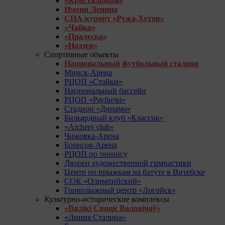
«Кристальный»
Имени Ленина
СПА-курорт «Ружа-Хутор»
«Чайка»
«Пралеска»
«Надзея»
Спортивные объекты
Национальный футбольный стадион
Минск-Арена
РЦОП «Стайки»
Национальный бассейн
РЦОП «Раубичи»
Стадион «Динамо»
Бильярдный клуб «Классик»
«Archery club»
Чижовка-Арена
Борисов-Арена
РЦОП по теннису
Дворец художественной гимнастики
Центр по прыжкам на батуте в Витебске
СОК «Олимпийский»
Горнолыжный центр «Логойск»
Культурно-исторические комплексы
«Вялікі Свяцк Валовічаў»
«Линия Сталина»