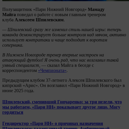
Полузащитник «Пари Нижний Новгород»
Мамаду
Майга
поведал о работе с новым главным тренером
клуба
Алексеем Шпилевским
.
— Шпилевский сразу же изменил стиль нашей игры: теперь
команда демонстрирует больше контроля над мячом, активно
использует контратаки и чаще подходит к воротам
соперника.
В Нижнем Новгороде тренер впервые настроен на
атакующий футбол! Я очень рад, что нас возглавил такой
умный специалист,
— сказал Майга в беседе с
корреспондентом
«Чемпионата»
.
Предыдущим клубом 37-летнего Алексея Шпилевского был
кипрский «Арис». Он возглавил «Пари Нижний Новгород» в
июне 2025 года.
Шпилевский, сменивший Гончаренко: за три недели, что
мы работаем, «Пари НН» показывает другое лицо. Могу
гордиться
Гендиректор «Пари НН» о причинах назначения
Шпилевского: талантливый тренер. Амбициозный,