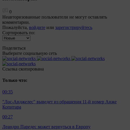
0
Неавторизованные пользователи не могут оставлять
комментарии.
Пожалуйста,
войдите
или
зарегистрируйтесь
Сортировать по:
Поделиться
Выберите социальную сеть
Ccылка скопирована
Только что:
00:35
"Лос-Анджелес" выведет из обращения 11-й номер Анже
Копитара
00:27
Леандро Паредес может вернуться в Европу