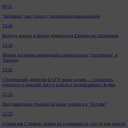
00:11
"Белшина" рассталась с российским нападающим
23:46
Белорус вышел в финал чемпионата Европы по пятиборью
23:20
Мирра Андреева неожиданно проиграла на "тысячнике" в
Торонто
23:02
Спортивный директор БАТЭ: наши задачи — сохранить
прописку в высшей лиге и выйти в четвертьфинал Кубка
22:33
Полузащитник сборной Бельгии перешел в "Хетафе"
22:23
Станислав Суворов: ребята не услышали то, что от них хотели