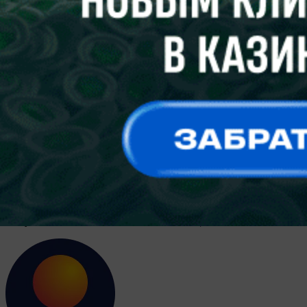
Александр КАНАНОВИЧ
Футзал. Александр Чибисов. Нахожусь в своей команде
Лучшим футзальным тренером Беларуси третий раз был
признан Александр ЧИБИСОВ — он привел “Столицу” к
золоту в чемпионате страны и выигрышу Кубка. В коллекции
42-летнего специалиста, тренерский дебют которого состоялся
в марте 2022 года, четыре победы в первенстве и по две в
Кубке и Суперкубке Беларуси. Результаты впечатляют.
Корреспондент “ПБ” встретился с Александром Валерьевичем
в день выхода команды из отпуска и побеседовал о днях
минувших и планах на ближайшие месяцы.