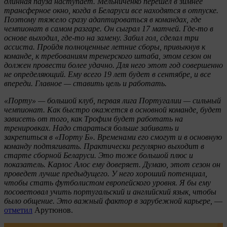
длинная пауза наступает. Мельниченко перешел в зимнее
трансферное окно, когда в Беларуси все находятся в отпуске.
Поэтому тяжело сразу адаптироваться в командах, где
чемпионат в самом разгаре. Он сыграл 17 матчей. Где-то в
основе выходил, где-то на замену. Забил гол, сделал три
ассиста. Пройдя полноценные летние сборы, привыкнув к
команде, к требованиям тренерского штаба, этом сезон он
должен провести более удачно. Для него этот год совершенно
не определяющий. Ему всего 19 лет будет в сентябре, и все
впереди. Главное — ставить цель и работать.
«Порту» — большой клуб, первая лига Португалии — сильный
чемпионат. Как быстро окажется в основной команде, будет
зависеть от того, как Трофим будет работать на
тренировках. Надо стараться больше забивать и
закрепиться в «Порту Б». Временами его смогут и в основную
команду подтягивать. Практически регулярно выходит в
старте сборной Беларуси. Это тоже большой плюс и
показатель. Карлос Алос ему доверяет. Думаю, этот сезон он
проведет лучше предыдущего. У него хороший потенциал,
чтобы стать футболистом европейского уровня. Я бы ему
посоветовал учить португальский и английский язык, чтобы
было общение. Это важный фактор в зарубежной карьере,
—
отметил
Арутюнов.