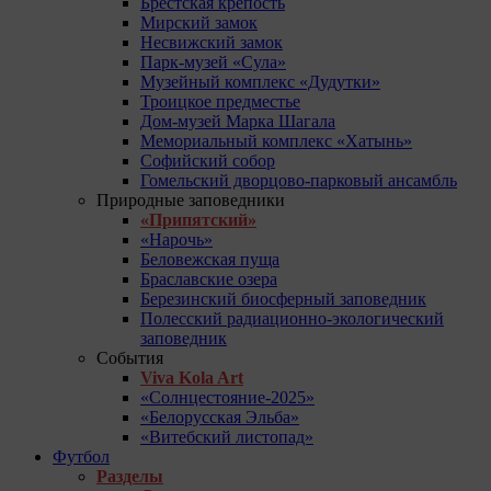
Брестская крепость
Мирский замок
Несвижский замок
Парк-музей «Сула»
Музейный комплекс «Дудутки»
Троицкое предместье
Дом-музей Марка Шагала
Мемориальный комплекс «Хатынь»
Софийский собор
Гомельский дворцово-парковый ансамбль
Природные заповедники
«Припятский»
«Нарочь»
Беловежская пуща
Браславские озера
Березинский биосферный заповедник
Полесский радиационно-экологический
заповедник
События
Viva Kola Art
«Солнцестояние-2025»
«Белорусская Эльба»
«Витебский листопад»
Футбол
Разделы