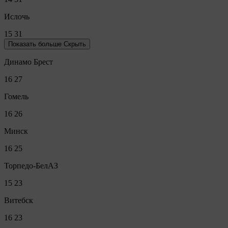
Ислочь
15
31
Показать больше
Скрыть
Динамо Брест
16
27
Гомель
16
26
Минск
16
25
Торпедо-БелАЗ
15
23
Витебск
16
23