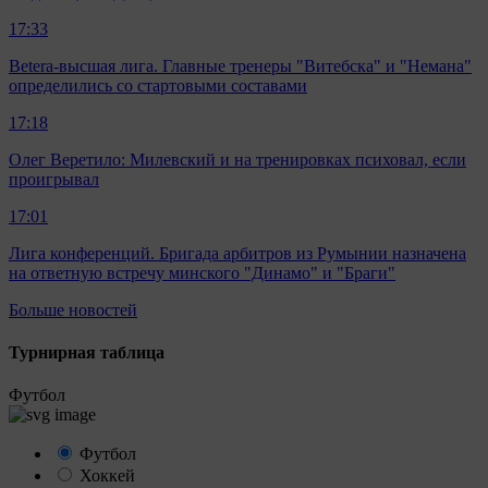
17:33
Betera-высшая лига. Главные тренеры "Витебска" и "Немана"
определились со стартовыми составами
17:18
Олег Веретило: Милевский и на тренировках психовал, если
проигрывал
17:01
Лига конференций. Бригада арбитров из Румынии назначена
на ответную встречу минского "Динамо" и "Браги"
Больше новостей
Турнирная таблица
Футбол
Футбол
Хоккей