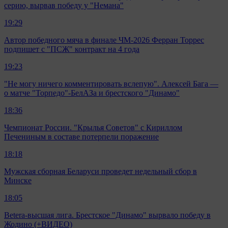
серию, вырвав победу у "Немана"
19:29
Автор победного мяча в финале ЧМ-2026 Ферран Торрес
подпишет с "ПСЖ" контракт на 4 года
19:23
"Не могу ничего комментировать вслепую". Алексей Бага —
о матче "Торпедо"-БелАЗа и брестского "Динамо"
18:36
Чемпионат России. "Крылья Советов" с Кириллом
Печениным в составе потерпели поражение
18:18
Мужская сборная Беларуси проведет недельный сбор в
Минске
18:05
Betera-высшая лига. Брестское "Динамо" вырвало победу в
Жодино (+ВИДЕО)