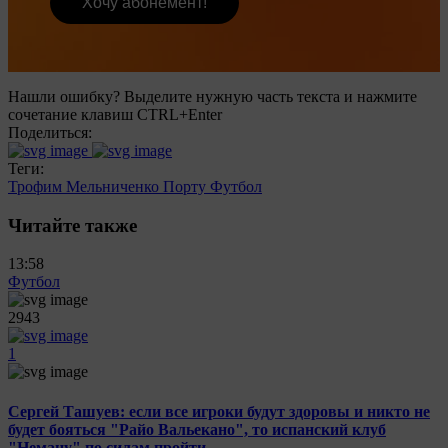
Хочу абонемент!
Нашли ошибку? Выделите нужную часть текста и нажмите
сочетание клавиш CTRL+Enter
Поделиться:
Теги:
Трофим Мельниченко
Порту
Футбол
Читайте также
13:58
Футбол
2943
1
Сергей Ташуев: если все игроки будут здоровы и никто не
будет бояться "Райо Вальекано", то испанский клуб
"Неману" по силам пройти