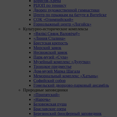
Борисов-Арена
РЦОП по теннису
Дворец художественной гимнастики
Центр по прыжкам на батуте в Витебске
СОК «Олимпийский»
Горнолыжный центр «Логойск»
Культурно-исторические комплексы
«Вялікі Свяцк Валовічаў»
«Линия Сталина»
Брестская крепость
Мирский замок
Несвижский замок
Парк-музей «Сула»
Музейный комплекс «Дудутки»
Троицкое предместье
Дом-музей Марка Шагала
Мемориальный комплекс «Хатынь»
Софийский собор
Гомельский дворцово-парковый ансамбль
Природные заповедники
«Припятский»
«Нарочь»
Беловежская пуща
Браславские озера
Березинский биосферный заповедник