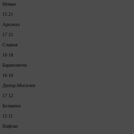
Неман
15
21
Арсенал
17
21
Славия
16
18
Барановичи
16
16
Днепр-Могилев
17
12
Белшина
15
11
Нафтан