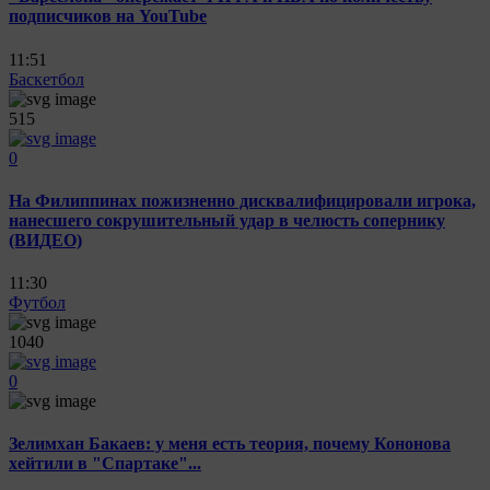
подписчиков на YouTube
11:51
Баскетбол
515
0
На Филиппинах пожизненно дисквалифицировали игрока,
нанесшего сокрушительный удар в челюсть сопернику
(ВИДЕО)
11:30
Футбол
1040
0
Зелимхан Бакаев: у меня есть теория, почему Кононова
хейтили в "Спартаке"...