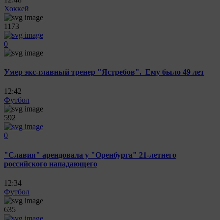
Хоккей
1173
0
Умер экс-главный тренер "Ястребов". Ему было 49 лет
12:42
Футбол
592
0
"Славия" арендовала у "Оренбурга" 21-летнего
российского нападающего
12:34
Футбол
635