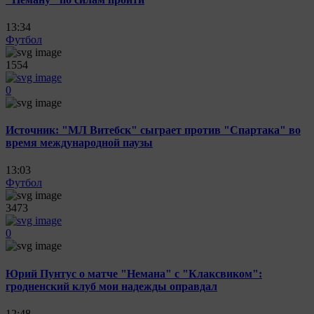
13:34
Футбол
1554
0
Источник: "МЛ Витебск" сыграет против "Спартака" во
время международной паузы
13:03
Футбол
3473
0
Юрий Пунтус о матче "Немана" с "Клаксвиком":
гродненский клуб мои надежды оправдал
12:48