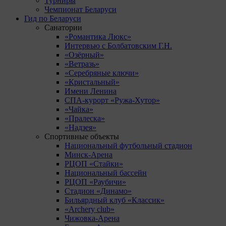
Турниры
Чемпионат Беларуси
Гид по Беларуси
Санатории
«Романтика Люкс»
Интервью с Болбатовским Г.Н.
«Озёрный»
«Ветразь»
«Серебряные ключи»
«Кристальный»
Имени Ленина
СПА-курорт «Ружа-Хутор»
«Чайка»
«Пралеска»
«Надзея»
Спортивные объекты
Национальный футбольный стадион
Минск-Арена
РЦОП «Стайки»
Национальный бассейн
РЦОП «Раубичи»
Стадион «Динамо»
Бильярдный клуб «Классик»
«Archery club»
Чижовка-Арена