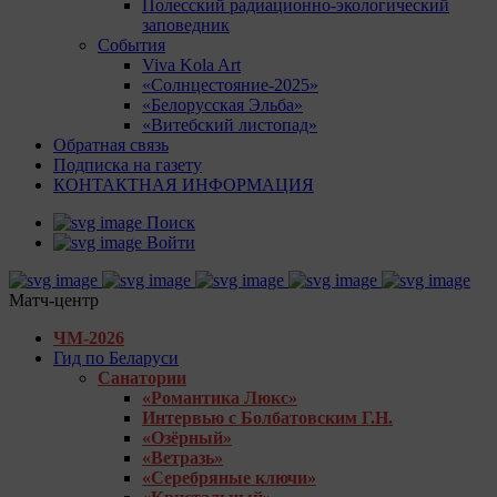
Полесский радиационно-экологический
заповедник
События
Viva Kola Art
«Солнцестояние-2025»
«Белорусская Эльба»
«Витебский листопад»
Обратная связь
Подписка на газету
КОНТАКТНАЯ ИНФОРМАЦИЯ
Поиск
Войти
Матч-центр
ЧМ-2026
Гид по Беларуси
Санатории
«Романтика Люкс»
Интервью с Болбатовским Г.Н.
«Озёрный»
«Ветразь»
«Серебряные ключи»