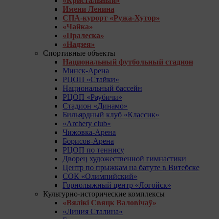
«Кристальный»
Имени Ленина
СПА-курорт «Ружа-Хутор»
«Чайка»
«Пралеска»
«Надзея»
Спортивные объекты
Национальный футбольный стадион
Минск-Арена
РЦОП «Стайки»
Национальный бассейн
РЦОП «Раубичи»
Стадион «Динамо»
Бильярдный клуб «Классик»
«Archery club»
Чижовка-Арена
Борисов-Арена
РЦОП по теннису
Дворец художественной гимнастики
Центр по прыжкам на батуте в Витебске
СОК «Олимпийский»
Горнолыжный центр «Логойск»
Культурно-исторические комплексы
«Вялікі Свяцк Валовічаў»
«Линия Сталина»