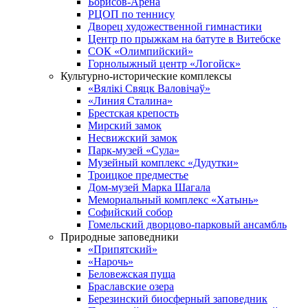
Борисов-Арена
РЦОП по теннису
Дворец художественной гимнастики
Центр по прыжкам на батуте в Витебске
СОК «Олимпийский»
Горнолыжный центр «Логойск»
Культурно-исторические комплексы
«Вялікі Свяцк Валовічаў»
«Линия Сталина»
Брестская крепость
Мирский замок
Несвижский замок
Парк-музей «Сула»
Музейный комплекс «Дудутки»
Троицкое предместье
Дом-музей Марка Шагала
Мемориальный комплекс «Хатынь»
Софийский собор
Гомельский дворцово-парковый ансамбль
Природные заповедники
«Припятский»
«Нарочь»
Беловежская пуща
Браславские озера
Березинский биосферный заповедник