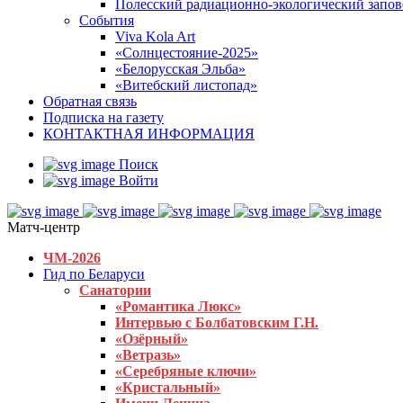
Полесский радиационно-экологический запо
События
Viva Kola Art
«Солнцестояние-2025»
«Белорусская Эльба»
«Витебский листопад»
Обратная связь
Подписка на газету
КОНТАКТНАЯ ИНФОРМАЦИЯ
Поиск
Войти
Матч-центр
ЧМ-2026
Гид по Беларуси
Санатории
«Романтика Люкс»
Интервью с Болбатовским Г.Н.
«Озёрный»
«Ветразь»
«Серебряные ключи»
«Кристальный»