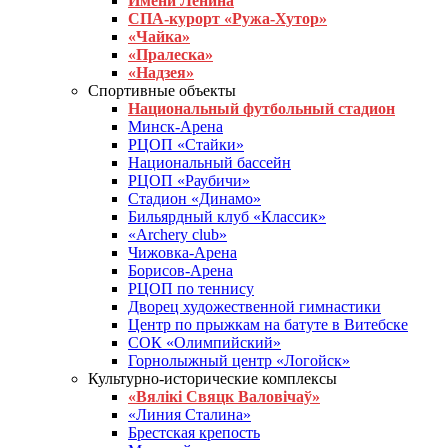
Имени Ленина
СПА-курорт «Ружа-Хутор»
«Чайка»
«Пралеска»
«Надзея»
Спортивные объекты
Национальный футбольный стадион
Минск-Арена
РЦОП «Стайки»
Национальный бассейн
РЦОП «Раубичи»
Стадион «Динамо»
Бильярдный клуб «Классик»
«Archery club»
Чижовка-Арена
Борисов-Арена
РЦОП по теннису
Дворец художественной гимнастики
Центр по прыжкам на батуте в Витебске
СОК «Олимпийский»
Горнолыжный центр «Логойск»
Культурно-исторические комплексы
«Вялікі Свяцк Валовічаў»
«Линия Сталина»
Брестская крепость