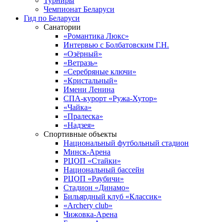
Турниры
Чемпионат Беларуси
Гид по Беларуси
Санатории
«Романтика Люкс»
Интервью с Болбатовским Г.Н.
«Озёрный»
«Ветразь»
«Серебряные ключи»
«Кристальный»
Имени Ленина
СПА-курорт «Ружа-Хутор»
«Чайка»
«Пралеска»
«Надзея»
Спортивные объекты
Национальный футбольный стадион
Минск-Арена
РЦОП «Стайки»
Национальный бассейн
РЦОП «Раубичи»
Стадион «Динамо»
Бильярдный клуб «Классик»
«Archery club»
Чижовка-Арена