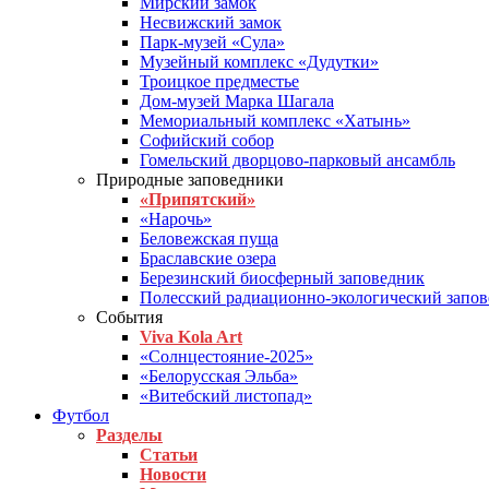
Мирский замок
Несвижский замок
Парк-музей «Сула»
Музейный комплекс «Дудутки»
Троицкое предместье
Дом-музей Марка Шагала
Мемориальный комплекс «Хатынь»
Софийский собор
Гомельский дворцово-парковый ансамбль
Природные заповедники
«Припятский»
«Нарочь»
Беловежская пуща
Браславские озера
Березинский биосферный заповедник
Полесский радиационно-экологический запо
События
Viva Kola Art
«Солнцестояние-2025»
«Белорусская Эльба»
«Витебский листопад»
Футбол
Разделы
Статьи
Новости