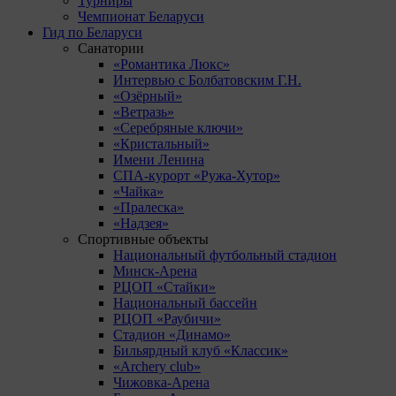
Турниры
Чемпионат Беларуси
Гид по Беларуси
Санатории
«Романтика Люкс»
Интервью с Болбатовским Г.Н.
«Озёрный»
«Ветразь»
«Серебряные ключи»
«Кристальный»
Имени Ленина
СПА-курорт «Ружа-Хутор»
«Чайка»
«Пралеска»
«Надзея»
Спортивные объекты
Национальный футбольный стадион
Минск-Арена
РЦОП «Стайки»
Национальный бассейн
РЦОП «Раубичи»
Стадион «Динамо»
Бильярдный клуб «Классик»
«Archery club»
Чижовка-Арена