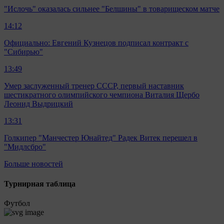
"Ислочь" оказалась сильнее "Белшины" в товарищеском матче
14:12
Официально: Евгений Кузнецов подписал контракт с
"Сибирью"
13:49
Умер заслуженный тренер СССР, первый наставник
шестикратного олимпийского чемпиона Виталия Щербо
Леонид Выдрицкий
13:31
Голкипер "Манчестер Юнайтед" Радек Витек перешел в
"Мидлсбро"
Больше новостей
Турнирная таблица
Футбол