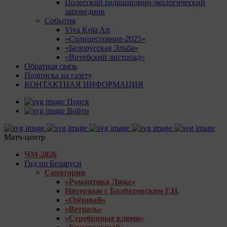
Полесский радиационно-экологический
заповедник
События
Viva Kola Art
«Солнцестояние-2025»
«Белорусская Эльба»
«Витебский листопад»
Обратная связь
Подписка на газету
КОНТАКТНАЯ ИНФОРМАЦИЯ
Поиск
Войти
Матч-центр
ЧМ-2026
Гид по Беларуси
Санатории
«Романтика Люкс»
Интервью с Болбатовским Г.Н.
«Озёрный»
«Ветразь»
«Серебряные ключи»