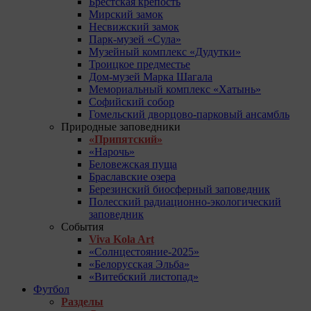
Брестская крепость
Мирский замок
Несвижский замок
Парк-музей «Сула»
Музейный комплекс «Дудутки»
Троицкое предместье
Дом-музей Марка Шагала
Мемориальный комплекс «Хатынь»
Софийский собор
Гомельский дворцово-парковый ансамбль
Природные заповедники
«Припятский»
«Нарочь»
Беловежская пуща
Браславские озера
Березинский биосферный заповедник
Полесский радиационно-экологический
заповедник
События
Viva Kola Art
«Солнцестояние-2025»
«Белорусская Эльба»
«Витебский листопад»
Футбол
Разделы