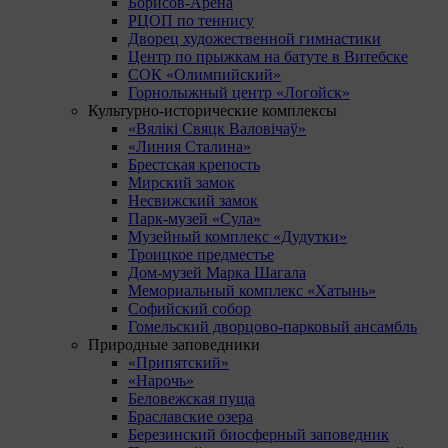
Борисов-Арена
РЦОП по теннису
Дворец художественной гимнастики
Центр по прыжкам на батуте в Витебске
СОК «Олимпийский»
Горнолыжный центр «Логойск»
Культурно-исторические комплексы
«Вялікі Свяцк Валовічаў»
«Линия Сталина»
Брестская крепость
Мирский замок
Несвижский замок
Парк-музей «Сула»
Музейный комплекс «Дудутки»
Троицкое предместье
Дом-музей Марка Шагала
Мемориальный комплекс «Хатынь»
Софийский собор
Гомельский дворцово-парковый ансамбль
Природные заповедники
«Припятский»
«Нарочь»
Беловежская пуща
Браславские озера
Березинский биосферный заповедник