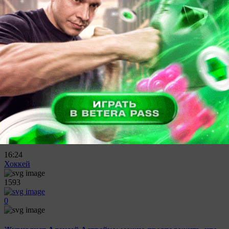
0
Североамериканский журналист рассказал о том, как
относятся болельщики "Чикаго Блэкхокс" к игре Артема
Левшунова
16:52
Футбол
581
0
Егор Молчан поможет минскому "Динамо" в финале
Betera-Кубка Беларуси против БАТЭ
16:24
Хоккей
1593
0