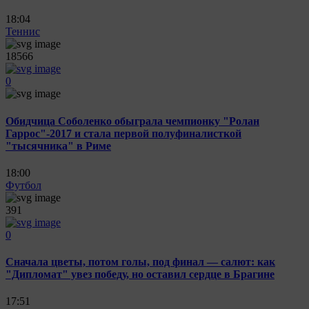
18:04
Теннис
18566
0
Обидчица Соболенко обыграла чемпионку "Ролан
Гаррос"-2017 и стала первой полуфиналисткой
"тысячника" в Риме
18:00
Футбол
391
0
Сначала цветы, потом голы, под финал — салют: как
"Дипломат" увез победу, но оставил сердце в Брагине
17:51