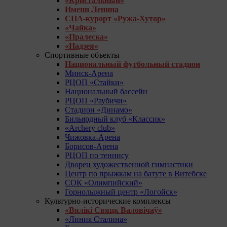
«Кристальный»
Имени Ленина
СПА-курорт «Ружа-Хутор»
«Чайка»
«Пралеска»
«Надзея»
Спортивные объекты
Национальный футбольный стадион
Минск-Арена
РЦОП «Стайки»
Национальный бассейн
РЦОП «Раубичи»
Стадион «Динамо»
Бильярдный клуб «Классик»
«Archery club»
Чижовка-Арена
Борисов-Арена
РЦОП по теннису
Дворец художественной гимнастики
Центр по прыжкам на батуте в Витебске
СОК «Олимпийский»
Горнолыжный центр «Логойск»
Культурно-исторические комплексы
«Вялікі Свяцк Валовічаў»
«Линия Сталина»