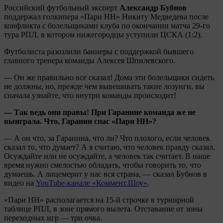
Российский футбольный эксперт
Александр Бубнов
поддержал голкипера «Пари НН» Никиту Медведева после
конфликта с болельщиками клуба по окончании матча 29-го
тура РПЛ, в котором нижегородцы уступили ЦСКА (1:2).
Футболиста разозлили баннеры с поддержкой бывшего
главного тренера команды Алексея Шпилевского.
— Он же правильно все сказал! Дома эти болельщики сидеть
не должны, но, прежде чем вывешивать такие лозунги, вы
сначала узнайте, что внутри команды происходит!
— Так ведь они правы! При Гаранине команда же не
выиграла. Что, Гаранин спас «Пари НН»?
— А он что, за Гаранина, что ли? Что плохого, если человек
сказал то, что думает? А я считаю, что человек правду сказал.
Осуждайте или не осуждайте, а человек так считает. В наше
время нужно смелостью обладать, чтобы говорить то, что
думаешь. А лицемерит у нас вся страна, — сказал Бубнов в
видео на
YouTube-канале «Коммент.Шоу»
.
«Пари НН» располагается на 15-й строчке в турнирной
таблице РПЛ, в зоне прямого вылета. Отставание от зоны
переходных игр — три очка.