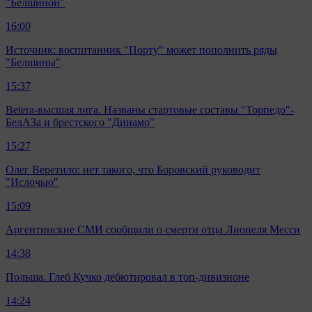
"Белшиной"
16:00
Источник: воспитанник "Порту" может пополнить ряды
"Белшины"
15:37
Betera-высшая лига. Названы стартовые составы "Торпедо"-
БелАЗа и брестского "Динамо"
15:27
Олег Веретило: нет такого, что Боровский руководит
"Ислочью"
15:09
Аргентинские СМИ сообщили о смерти отца Лионеля Месси
14:38
Польша. Глеб Кучко дебютировал в топ-дивизионе
14:24