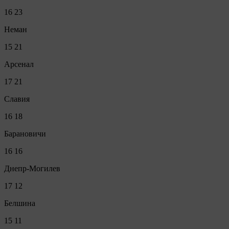
16
23
Неман
15
21
Арсенал
17
21
Славия
16
18
Барановичи
16
16
Днепр-Могилев
17
12
Белшина
15
11