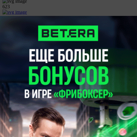
623
0
Сборная Беларуси начала сбор перед участием в Евролиге.
Николас Альварадо вызвал 15 футболистов
17:28
Разное
338
0
Вразрез с рекомендациями МОК белорусские гребцы
продолжат выступать на международных стартах в
нейтральном статусе
17:02
Хоккей
906