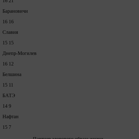
16
21
Барановичи
16
16
Славия
15
15
Днепр-Могилев
16
12
Белшина
15
11
БАТЭ
14
9
Нафтан
15
7
Партнер здорового образа жизни -