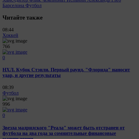
Барселона
Футбол
Читайте также
08:44
Хоккей
766
0
НХЛ. Кубок Стэнли. Первый раунд. "Флорида" наносит
удар, и другие результаты
08:39
Футбол
996
0
Звезда мадридского "Реала" может быть отстранен от
футбола на два года за сомнительные финансовые
манипуляции