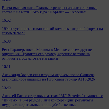
Betera-высшая лига. Главные тренеры назвали стартовые
составы на матч 17-го тура "Нафтан" — "Арсенал"
16:52
"Ювентус" презентовал третий комплект игровой формы на
сезон-2026/27
16:38
Ретт Гарднер: после Москвы в Минске совсем другие
ощущения. Нравится его размер, хорошие рестораны,
отличные продуктовые магазины
16:11
Александр Зверев стал вторым игроком после Синнера,
квалифицировавшимся на Итоговый турнир АТП-2026
15:45
Алексей Бага о стартовых матчах "МЛ Витебск" и минского
"Динамо" в 3-м раунде Лиги конференций: результаты
неудовлетворительные, но не убийственные