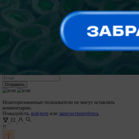
Я принимаю условия
пользовательского соглашения
и
согласен на обработку персональных данных согласно
политике конфиденциальности
Создать аккаунт
восстановление пароля
Вам будет отправлена ссылка для восстановления доступа
Отправить
Неавторизованные пользователи не могут оставлять
комментарии.
Пожалуйста,
войдите
или
зарегистрируйтесь
!?