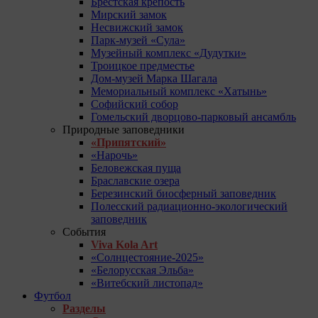
Брестская крепость
Мирский замок
Несвижский замок
Парк-музей «Сула»
Музейный комплекс «Дудутки»
Троицкое предместье
Дом-музей Марка Шагала
Мемориальный комплекс «Хатынь»
Софийский собор
Гомельский дворцово-парковый ансамбль
Природные заповедники
«Припятский»
«Нарочь»
Беловежская пуща
Браславские озера
Березинский биосферный заповедник
Полесский радиационно-экологический
заповедник
События
Viva Kola Art
«Солнцестояние-2025»
«Белорусская Эльба»
«Витебский листопад»
Футбол
Разделы