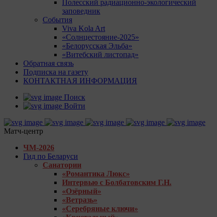
Полесский радиационно-экологический
заповедник
События
Viva Kola Art
«Солнцестояние-2025»
«Белорусская Эльба»
«Витебский листопад»
Обратная связь
Подписка на газету
КОНТАКТНАЯ ИНФОРМАЦИЯ
Поиск
Войти
Матч-центр
ЧМ-2026
Гид по Беларуси
Санатории
«Романтика Люкс»
Интервью с Болбатовским Г.Н.
«Озёрный»
«Ветразь»
«Серебряные ключи»