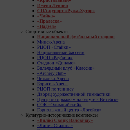
«Кристальный»
Имени Ленина
СПА-курорт «Ружа-Хутор»
«Чайка»
«Пралеска»
«Надзея»
Спортивные объекты
Национальный футбольный стадион
Минск-Арена
РЦОП «Стайки»
Национальный бассейн
РЦОП «Раубичи»
Стадион «Динамо»
Бильярдный клуб «Классик»
«Archery club»
Чижовка-Арена
Борисов-Арена
РЦОП по теннису
Дворец художественной гимнастики
Центр по прыжкам на батуте в Витебске
СОК «Олимпийский»
Горнолыжный центр «Логойск»
Культурно-исторические комплексы
«Вялікі Свяцк Валовічаў»
«Линия Сталина»