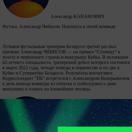
Александр КАНАНОВИЧ
Футзал. Александр Чибисов. Нахожусь в своей команде
Лучшим футзальным тренером Беларуси третий раз был
признан Александр ЧИБИСОВ — он привел “Столицу” к
золоту в чемпионате страны и выигрышу Кубка. В коллекции
42-летнего специалиста, тренерский дебют которого состоялся
в марте 2022 года, четыре победы в первенстве и по две в
Кубке и Суперкубке Беларуси. Результаты впечатляют.
Корреспондент “ПБ” встретился с Александром Валерьевичем
в день выхода команды из отпуска и побеседовал о днях
минувших и планах на ближайшие месяцы.