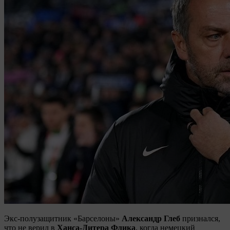
Экс-полузащитник «Барселоны»
Александр Глеб
признался,
что не верил в
Ханса-Дитера Флика
, когда немецкий