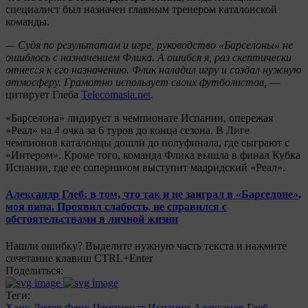
специалист был назначен главным тренером каталонской
команды.
— Судя по результатам и игре, руководство «Барселоны» не
ошиблось с назначением Флика. А ошибся я, раз скептически
отнесся к его назначению. Флик наладил игру и создал нужную
атмосферу. Грамотно использует своих футболистов,
—
цитирует Глеба
Telecomasia.net
.
«Барселона» лидирует в чемпионате Испании, опережая
«Реал» на 4 очка за 6 туров до конца сезона. В Лиге
чемпионов каталонцы дошли до полуфинала, где сыграют с
«Интером». Кроме того, команда Флика вышла в финал Кубка
Испании, где ее соперником выступит мадридский «Реал».
Александр Глеб: в том, что так и не заиграл в «Барселоне»,
моя вина. Проявил слабость, не справился с
обстоятельствами в личной жизни
Нашли ошибку? Выделите нужную часть текста и нажмите
сочетание клавиш CTRL+Enter
Поделиться:
Теги:
Ханс-Дитер Флик
Чемпионат Испании
Александр Глеб