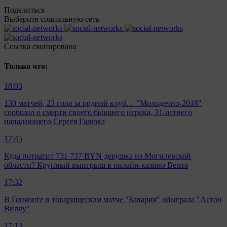
Поделиться
Выберите социальную сеть
Ccылка скопирована
Только что:
18:03
130 матчей, 23 гола за родной клуб… "Молодечно-2018"
сообщил о смерти своего бывшего игрока, 31-летнего
нападающего Сергея Галюка
17:45
Куда потратит 731 737 BYN девушка из Могилевской
области? Крупный выигрыш в онлайн-казино Betera
17:32
В Гонконге в товарищеском матче "Бавария" обыграла "Астон
Виллу"
17:13