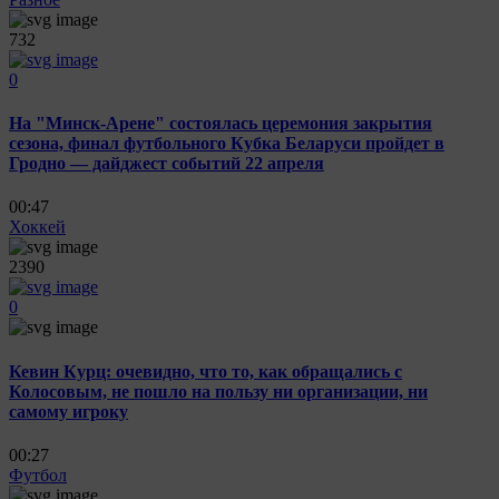
732
0
На "Минск-Арене" состоялась церемония закрытия
сезона, финал футбольного Кубка Беларуси пройдет в
Гродно — дайджест событий 22 апреля
00:47
Хоккей
2390
0
Кевин Курц: очевидно, что то, как обращались с
Колосовым, не пошло на пользу ни организации, ни
самому игроку
00:27
Футбол