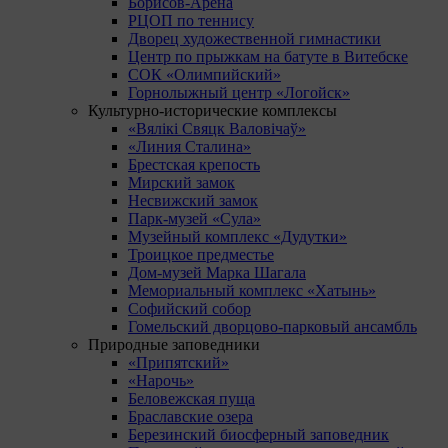
Борисов-Арена
РЦОП по теннису
Дворец художественной гимнастики
Центр по прыжкам на батуте в Витебске
СОК «Олимпийский»
Горнолыжный центр «Логойск»
Культурно-исторические комплексы
«Вялікі Свяцк Валовічаў»
«Линия Сталина»
Брестская крепость
Мирский замок
Несвижский замок
Парк-музей «Сула»
Музейный комплекс «Дудутки»
Троицкое предместье
Дом-музей Марка Шагала
Мемориальный комплекс «Хатынь»
Софийский собор
Гомельский дворцово-парковый ансамбль
Природные заповедники
«Припятский»
«Нарочь»
Беловежская пуща
Браславские озера
Березинский биосферный заповедник