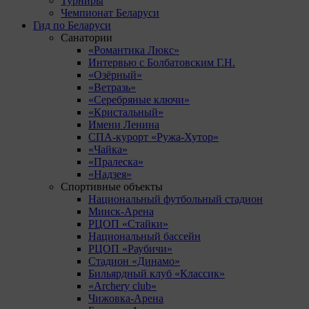
Турниры
Чемпионат Беларуси
Гид по Беларуси
Санатории
«Романтика Люкс»
Интервью с Болбатовским Г.Н.
«Озёрный»
«Ветразь»
«Серебряные ключи»
«Кристальный»
Имени Ленина
СПА-курорт «Ружа-Хутор»
«Чайка»
«Пралеска»
«Надзея»
Спортивные объекты
Национальный футбольный стадион
Минск-Арена
РЦОП «Стайки»
Национальный бассейн
РЦОП «Раубичи»
Стадион «Динамо»
Бильярдный клуб «Классик»
«Archery club»
Чижовка-Арена