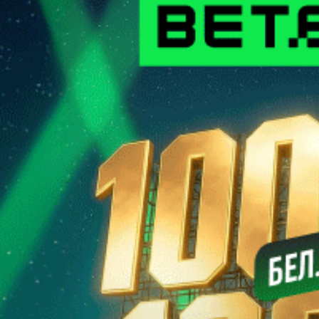
Сергей СЕЛИВАНОВ
Хоккей. Кубок Салея. Августовское безумие
Позавчера, 2 августа, взял старт второй по значимости
официальный хоккейный турнир на внутреннем фронте. C
2013 года розыгрыш Кубка Беларуси носит имя
прославленного отечественного хоккеиста Руслана Салея, а
вообще в сезоне-2026/27 мероприятие пройдет 26-й раз.
Защищать звание победителя будет столичная “Юность”, а
всего обладателями почетного трофея в разное время
становились семь ледовых дружин, причем четыре из них
представляют периферию.
Купить подписку
Матч-центр
Газета
Контакты
Обратная связь
ООО "Прессбол-91", УНП 191094987, Республика Беларусь, г.