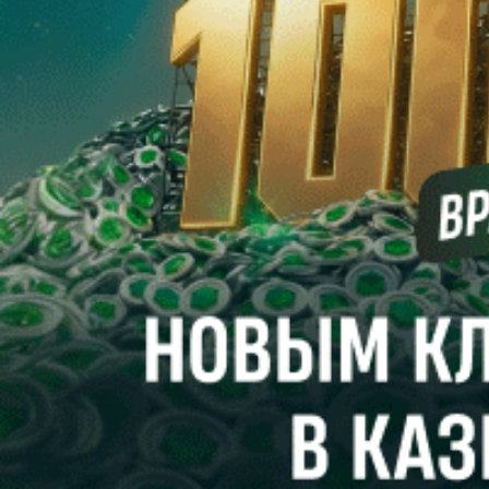
Минск, пр. Победителей, 20/3-221. Газета зарегистрирована
Министерством информации Республики Беларусь и внесена
в Государственный реестр СМИ за №540. © 2002-2021
Разработка
сайта ITPOFIT
Вход
Использовать форму
Забыли пароль?
Войти
Регистрация
Регистрация
Использовать форму для регистрации
Использовать форму