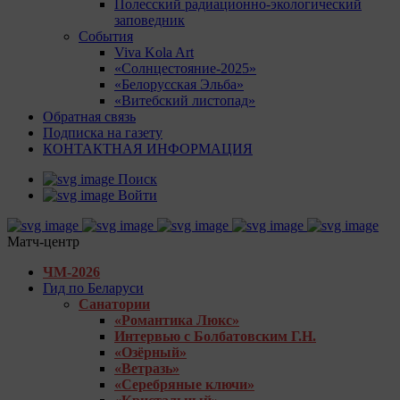
Полесский радиационно-экологический
заповедник
События
Viva Kola Art
«Солнцестояние-2025»
«Белорусская Эльба»
«Витебский листопад»
Обратная связь
Подписка на газету
КОНТАКТНАЯ ИНФОРМАЦИЯ
Поиск
Войти
Матч-центр
ЧМ-2026
Гид по Беларуси
Санатории
«Романтика Люкс»
Интервью с Болбатовским Г.Н.
«Озёрный»
«Ветразь»
«Серебряные ключи»