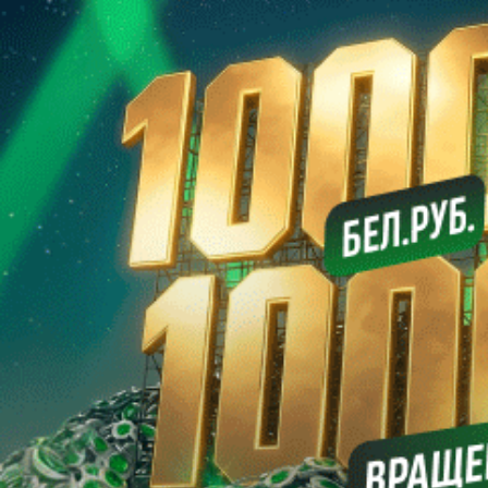
16
16
Славия
15
15
Днепр-Могилев
16
12
Белшина
15
11
БАТЭ
14
9
Нафтан
15
7
Партнер здорового образа жизни -
Мир фитнеса
.