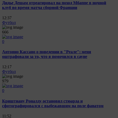
Дидье Дешам отреагировал на поход Мбаппе в ночной
клуб во время матча сборной Франции
12:37
Футбол
666
0
Антонио Кассано о поведении в "Реале": меня
оштрафовали за то, что я помочился в сауне
12:17
Футбол
979
0
Криштиану Роналду остановил стюарда и
сфотографировался с выбежавшим на поле фанатом
11:52