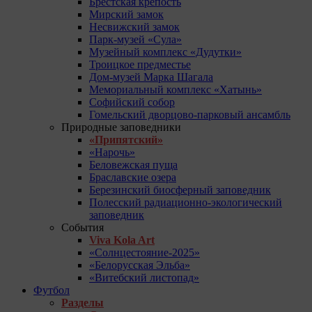
Брестская крепость
Мирский замок
Несвижский замок
Парк-музей «Сула»
Музейный комплекс «Дудутки»
Троицкое предместье
Дом-музей Марка Шагала
Мемориальный комплекс «Хатынь»
Софийский собор
Гомельский дворцово-парковый ансамбль
Природные заповедники
«Припятский»
«Нарочь»
Беловежская пуща
Браславские озера
Березинский биосферный заповедник
Полесский радиационно-экологический
заповедник
События
Viva Kola Art
«Солнцестояние-2025»
«Белорусская Эльба»
«Витебский листопад»
Футбол
Разделы