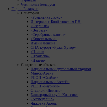
Турниры
Чемпионат Беларуси
Гид по Беларуси
Санатории
«Романтика Люкс»
Интервью с Болбатовским Г.Н.
«Озёрный»
«Ветразь»
«Серебряные ключи»
«Кристальный»
Имени Ленина
СПА-курорт «Ружа-Хутор»
«Чайка»
«Пралеска»
«Надзея»
Спортивные объекты
Национальный футбольный стадион
Минск-Арена
РЦОП «Стайки»
Национальный бассейн
РЦОП «Раубичи»
Стадион «Динамо»
Бильярдный клуб «Классик»
«Archery club»
Чижовка-Арена