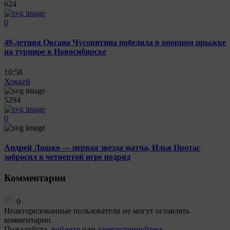
624
0
49-летняя Оксана Чусовитина победила в опорном прыжке
на турнире в Новосибирске
10:58
Хоккей
5294
0
Андрей Лошко — первая звезда матча, Илья Протас
забросил в четвертой игре подряд
Комментарии
0
Неавторизованные пользователи не могут оставлять
комментарии.
Пожалуйста,
войдите
или
зарегистрируйтесь