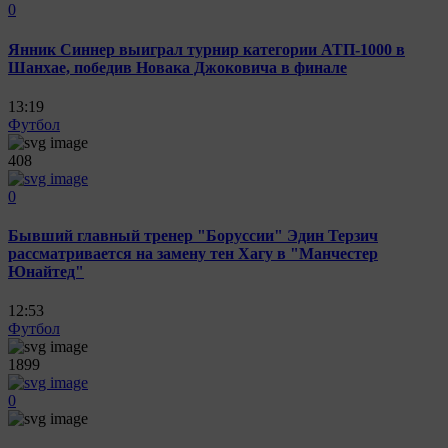
0
Янник Синнер выиграл турнир категории ATП-1000 в
Шанхае, победив Новака Джоковича в финале
13:19
Футбол
408
0
Бывший главный тренер "Боруссии" Эдин Терзич
рассматривается на замену тен Хагу в "Манчестер
Юнайтед"
12:53
Футбол
1899
0