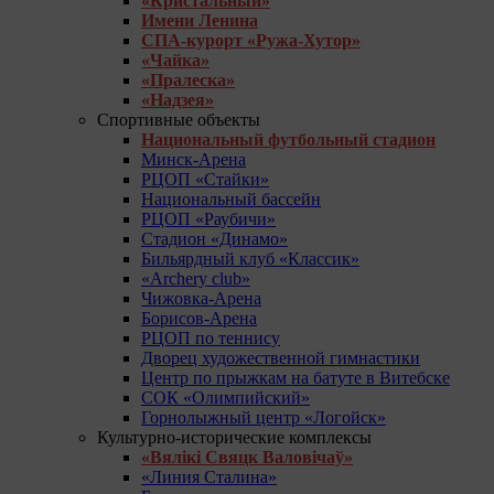
«Кристальный»
Имени Ленина
СПА-курорт «Ружа-Хутор»
«Чайка»
«Пралеска»
«Надзея»
Спортивные объекты
Национальный футбольный стадион
Минск-Арена
РЦОП «Стайки»
Национальный бассейн
РЦОП «Раубичи»
Стадион «Динамо»
Бильярдный клуб «Классик»
«Archery club»
Чижовка-Арена
Борисов-Арена
РЦОП по теннису
Дворец художественной гимнастики
Центр по прыжкам на батуте в Витебске
СОК «Олимпийский»
Горнолыжный центр «Логойск»
Культурно-исторические комплексы
«Вялікі Свяцк Валовічаў»
«Линия Сталина»