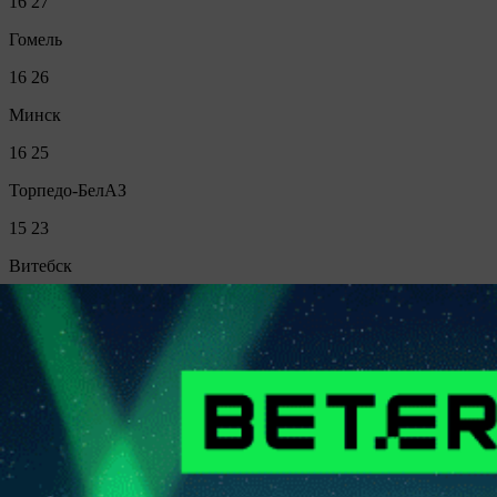
16
27
Гомель
16
26
Минск
16
25
Торпедо-БелАЗ
15
23
Витебск
16
23
Неман
15
21
Арсенал
16
21
Барановичи