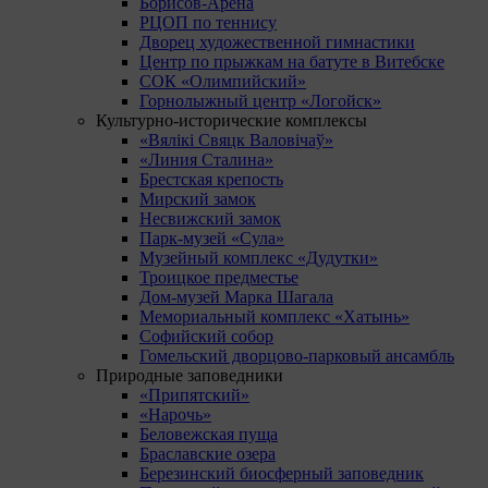
Борисов-Арена
РЦОП по теннису
Дворец художественной гимнастики
Центр по прыжкам на батуте в Витебске
СОК «Олимпийский»
Горнолыжный центр «Логойск»
Культурно-исторические комплексы
«Вялікі Свяцк Валовічаў»
«Линия Сталина»
Брестская крепость
Мирский замок
Несвижский замок
Парк-музей «Сула»
Музейный комплекс «Дудутки»
Троицкое предместье
Дом-музей Марка Шагала
Мемориальный комплекс «Хатынь»
Софийский собор
Гомельский дворцово-парковый ансамбль
Природные заповедники
«Припятский»
«Нарочь»
Беловежская пуща
Браславские озера
Березинский биосферный заповедник