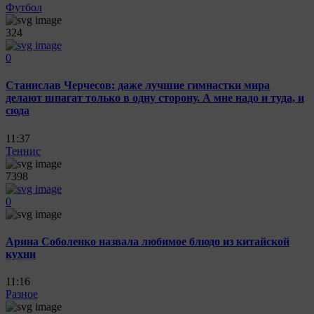
Футбол
324
0
Станислав Черчесов: даже лучшие гимнастки мира
делают шпагат только в одну сторону. А мне надо и туда, и
сюда
11:37
Теннис
7398
0
Арина Соболенко назвала любимое блюдо из китайской
кухни
11:16
Разное