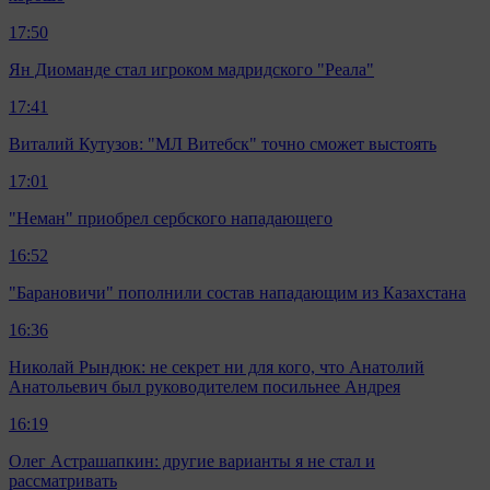
17:50
Ян Диоманде стал игроком мадридского "Реала"
17:41
Виталий Кутузов: "МЛ Витебск" точно сможет выстоять
17:01
"Неман" приобрел сербского нападающего
16:52
"Барановичи" пополнили состав нападающим из Казахстана
16:36
Николай Рындюк: не секрет ни для кого, что Анатолий
Анатольевич был руководителем посильнее Андрея
16:19
Олег Астрашапкин: другие варианты я не стал и
рассматривать