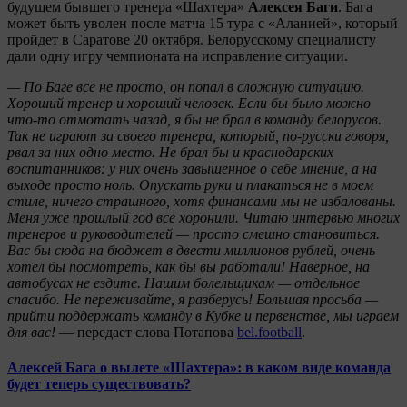
будущем бывшего тренера «Шахтера»
Алексея Баги
. Бага
может быть уволен после матча 15 тура с «Аланией», который
пройдет в Саратове 20 октября. Белорусскому специалисту
дали одну игру чемпионата на исправление ситуации.
— По Баге все не просто, он попал в сложную ситуацию.
Хороший тренер и хороший человек. Если бы было можно
что-то отмотать назад, я бы не брал в команду белорусов.
Так не играют за своего тренера, который, по-русски говоря,
рвал за них одно место. Не брал бы и краснодарских
воспитанников: у них очень завышенное о себе мнение, а на
выходе просто ноль. Опускать руки и плакаться не в моем
стиле, ничего страшного, хотя финансами мы не избалованы.
Меня уже прошлый год все хоронили. Читаю интервью многих
тренеров и руководителей — просто смешно становиться.
Вас бы сюда на бюджет в двести миллионов рублей, очень
хотел бы посмотреть, как бы вы работали! Наверное, на
автобусах не ездите. Нашим болельщикам — отдельное
спасибо. Не переживайте, я разберусь! Большая просьба —
прийти поддержать команду в Кубке и первенстве, мы играем
для вас!
— передает слова Потапова
bel.football
.
Алексей Бага о вылете «Шахтера»: в каком виде команда
будет теперь существовать?