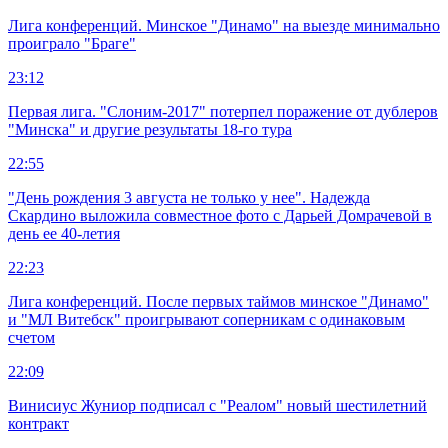
Лига конференций. Минское "Динамо" на выезде минимально
проиграло "Браге"
23:12
Первая лига. "Слоним-2017" потерпел поражение от дублеров
"Минска" и другие результаты 18-го тура
22:55
"День рождения 3 августа не только у нее". Надежда
Скардино выложила совместное фото с Дарьей Домрачевой в
день ее 40-летия
22:23
Лига конференций. После первых таймов минское "Динамо"
и "МЛ Витебск" проигрывают соперникам с одинаковым
счетом
22:09
Винисиус Жуниор подписал с "Реалом" новый шестилетний
контракт