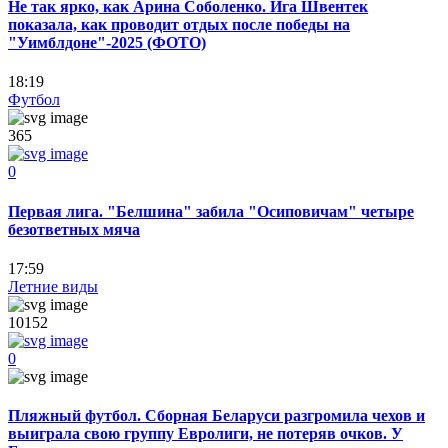
Не так ярко, как Арина Соболенко. Ига Швентек
показала, как проводит отдых после победы на
"Уимблдоне"-2025 (ФОТО)
18:19
Футбол
365
0
Первая лига. "Белшина" забила "Осиповичам" четыре
безответных мяча
17:59
Летние виды
10152
0
Пляжный футбол. Сборная Беларуси разгромила чехов и
выиграла свою группу Евролиги, не потеряв очков. У