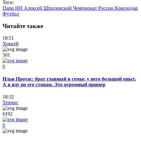
Теги:
Пари НН
Алексей Шпилевский
Чемпионат России
Краснодар
Футбол
Читайте также
18:51
Хоккей
501
0
Илья Протас: брат главный в семье, у него большой опыт.
А я иду по его стопам. Это огромный пример
18:32
Теннис
6192
0