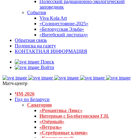
Полесский радиационно-экологический
заповедник
События
Viva Kola Art
«Солнцестояние-2025»
«Белорусская Эльба»
«Витебский листопад»
Обратная связь
Подписка на газету
КОНТАКТНАЯ ИНФОРМАЦИЯ
Поиск
Войти
Матч-центр
ЧМ-2026
Гид по Беларуси
Санатории
«Романтика Люкс»
Интервью с Болбатовским Г.Н.
«Озёрный»
«Ветразь»
«Серебряные ключи»