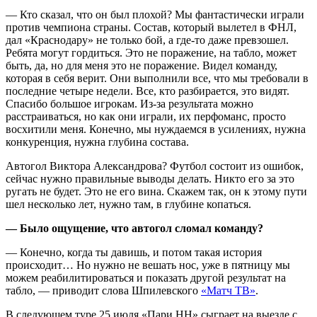
— Кто сказал, что он был плохой? Мы фантастически играли
против чемпиона страны. Состав, который вылетел в ФНЛ,
дал «Краснодару» не только бой, а где‑то даже превзошел.
Ребята могут гордиться. Это не поражение, на табло, может
быть, да, но для меня это не поражение. Видел команду,
которая в себя верит. Они выполнили все, что мы требовали в
последние четыре недели. Все, кто разбирается, это видят.
Спасибо большое игрокам. Из‑за результата можно
расстраиваться, но как они играли, их перфоманс, просто
восхитили меня. Конечно, мы нуждаемся в усилениях, нужна
конкуренция, нужна глубина состава.
Автогол Виктора Александрова? Футбол состоит из ошибок,
сейчас нужно правильные выводы делать. Никто его за это
ругать не будет. Это не его вина. Скажем так, он к этому пути
шел несколько лет, нужно там, в глубине копаться.
— Было ощущение, что автогол сломал команду?
— Конечно, когда ты давишь, и потом такая история
происходит… Но нужно не вешать нос, уже в пятницу мы
можем реабилитироваться и показать другой результат на
табло, — приводит слова Шпилевского
«Матч ТВ»
.
В следующем туре 25 июля «Пари НН» сыграет на выезде с