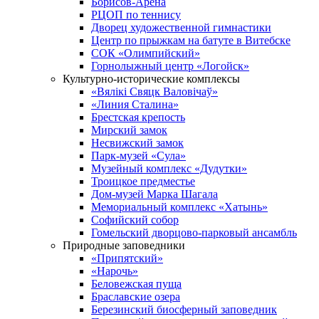
Борисов-Арена
РЦОП по теннису
Дворец художественной гимнастики
Центр по прыжкам на батуте в Витебске
СОК «Олимпийский»
Горнолыжный центр «Логойск»
Культурно-исторические комплексы
«Вялікі Свяцк Валовічаў»
«Линия Сталина»
Брестская крепость
Мирский замок
Несвижский замок
Парк-музей «Сула»
Музейный комплекс «Дудутки»
Троицкое предместье
Дом-музей Марка Шагала
Мемориальный комплекс «Хатынь»
Софийский собор
Гомельский дворцово-парковый ансамбль
Природные заповедники
«Припятский»
«Нарочь»
Беловежская пуща
Браславские озера
Березинский биосферный заповедник