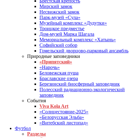
Брестская крепость
Мирский замок
Несвижский замок
Парк-музей «Сула»
Музейный комплекс «Дудутки»
Троицкое предместье
Дом-музей Марка Шагала
Мемориальный комплекс «Хатынь»
Софийский собор
Гомельский дворцово-парковый ансамбль
Природные заповедники
«Припятский»
«Нарочь»
Беловежская пуща
Браславские озера
Березинский биосферный заповедник
Полесский радиационно-экологический
заповедник
События
Viva Kola Art
«Солнцестояние-2025»
«Белорусская Эльба»
«Витебский листопад»
Футбол
Разделы