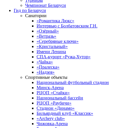
Турниры
Чемпионат Беларуси
Гид по Беларуси
Санатории
«Романтика Люкс»
Интервью с Болбатовским Г.Н.
«Озёрный»
«Ветразь»
«Серебряные ключи»
«Кристальный»
Имени Ленина
СПА-курорт «Ружа-Хутор»
«Чайка»
«Пралеска»
«Надзея»
Спортивные объекты
Национальный футбольный стадион
Минск-Арена
РЦОП «Стайки»
Национальный бассейн
РЦОП «Раубичи»
Стадион «Динамо»
Бильярдный клуб «Классик»
«Archery club»
Чижовка-Арена