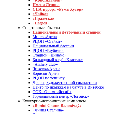
«Кристальный»
Имени Ленина
СПА-курорт «Ружа-Хутор»
«Чайка»
«Пралеска»
«Надзея»
Спортивные объекты
Национальный футбольный стадион
Минск-Арена
РЦОП «Стайки»
Национальный бассейн
РЦОП «Раубичи»
Стадион «Динамо»
Бильярдный клуб «Классик»
«Archery club»
Чижовка-Арена
Борисов-Арена
РЦОП по теннису
Дворец художественной гимнастики
Центр по прыжкам на батуте в Витебске
СОК «Олимпийский»
Горнолыжный центр «Логойск»
Культурно-исторические комплексы
«Вялікі Свяцк Валовічаў»
«Линия Сталина»