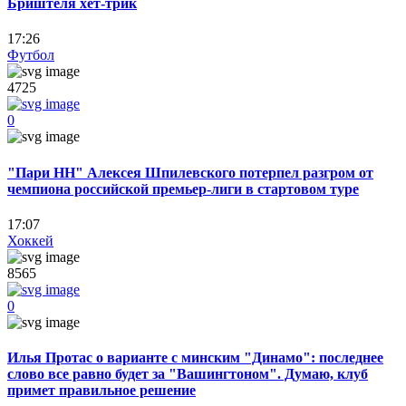
Бриштеля хет-трик
17:26
Футбол
4725
0
"Пари НН" Алексея Шпилевского потерпел разгром от
чемпиона российской премьер-лиги в стартовом туре
17:07
Хоккей
8565
0
Илья Протас о варианте с минским "Динамо": последнее
слово все равно будет за "Вашингтоном". Думаю, клуб
примет правильное решение