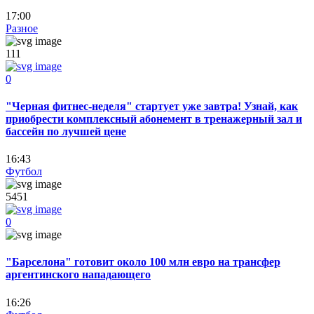
17:00
Разное
111
0
"Черная фитнес-неделя" стартует уже завтра! Узнай, как
приобрести комплексный абонемент в тренажерный зал и
бассейн по лучшей цене
16:43
Футбол
5451
0
"Барселона" готовит около 100 млн евро на трансфер
аргентинского нападающего
16:26