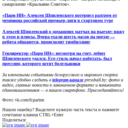
самарскими «Крыльями Советов».
«Пари НН» Алексея Шпилевского потерпел разгром от
чемпиона российской премьер-лиги в стартовом туре
Алексей Шпилевский о домашних матчах на выезде: вижу
в этом и плюсы. Вчера ехали шесть часов на поезде —
ребята общаются, происходит тимбилдинг
Гендиректор «Пари НН»: несмотря на счет, дебют
Шпилевского удался. Его стиль начал работать, был
прессинг, которого хотят болельщики
За ключевыми событиями белорусского и мирового спорта
также удобно следить в
telegram-канале
pressball.by: фото и
видео, главные новости в лаконичном формате и комьюнити
единомышленников — в вашем смартфоне. Присоединяйтесь!
Фото: vk.com/fcparinn
Нашли ошибку? Выделите нужную часть текста и нажмите
сочетание клавиш CTRL+Enter
Поделиться: