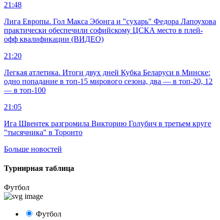
21:48
Лига Европы. Гол Макса Эбонга и "сухарь" Федора Лапоухова
практически обеспечили софийскому ЦСКА место в плей-
офф квалификации (ВИДЕО)
21:20
Легкая атлетика. Итоги двух дней Кубка Беларуси в Минске:
одно попадание в топ-15 мирового сезона, два — в топ-20, 12
— в топ-100
21:05
Ига Швентек разгромила Викторию Голубич в третьем круге
"тысячника" в Торонто
Больше новостей
Турнирная таблица
Футбол
Футбол