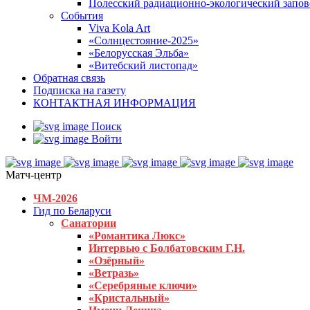
Полесский радиационно-экологический запо
События
Viva Kola Art
«Солнцестояние-2025»
«Белорусская Эльба»
«Витебский листопад»
Обратная связь
Подписка на газету
КОНТАКТНАЯ ИНФОРМАЦИЯ
Поиск
Войти
Матч-центр
ЧМ-2026
Гид по Беларуси
Санатории
«Романтика Люкс»
Интервью с Болбатовским Г.Н.
«Озёрный»
«Ветразь»
«Серебряные ключи»
«Кристальный»