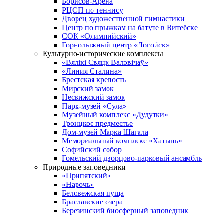
Борисов-Арена
РЦОП по теннису
Дворец художественной гимнастики
Центр по прыжкам на батуте в Витебске
СОК «Олимпийский»
Горнолыжный центр «Логойск»
Культурно-исторические комплексы
«Вялікі Свяцк Валовічаў»
«Линия Сталина»
Брестская крепость
Мирский замок
Несвижский замок
Парк-музей «Сула»
Музейный комплекс «Дудутки»
Троицкое предместье
Дом-музей Марка Шагала
Мемориальный комплекс «Хатынь»
Софийский собор
Гомельский дворцово-парковый ансамбль
Природные заповедники
«Припятский»
«Нарочь»
Беловежская пуща
Браславские озера
Березинский биосферный заповедник