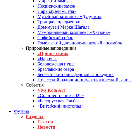
Мирский замок
Несвижский замок
Парк-музей «Сула»
Музейный комплекс «Дудутки»
Троицкое предместье
Дом-музей Марка Шагала
Мемориальный комплекс «Хатынь»
Софийский собор
Гомельский дворцово-парковый ансамбль
Природные заповедники
«Припятский»
«Нарочь»
Беловежская пуща
Браславские озера
Березинский биосферный заповедник
Полесский радиационно-экологический запо
События
Viva Kola Art
«Солнцестояние-2025»
«Белорусская Эльба»
«Витебский листопад»
Футбол
Разделы
Статьи
Новости