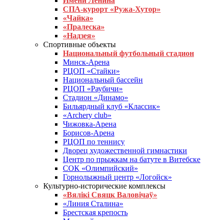
Имени Ленина
СПА-курорт «Ружа-Хутор»
«Чайка»
«Пралеска»
«Надзея»
Спортивные объекты
Национальный футбольный стадион
Минск-Арена
РЦОП «Стайки»
Национальный бассейн
РЦОП «Раубичи»
Стадион «Динамо»
Бильярдный клуб «Классик»
«Archery club»
Чижовка-Арена
Борисов-Арена
РЦОП по теннису
Дворец художественной гимнастики
Центр по прыжкам на батуте в Витебске
СОК «Олимпийский»
Горнолыжный центр «Логойск»
Культурно-исторические комплексы
«Вялікі Свяцк Валовічаў»
«Линия Сталина»
Брестская крепость