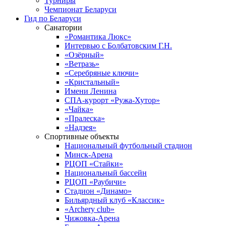
Турниры
Чемпионат Беларуси
Гид по Беларуси
Санатории
«Романтика Люкс»
Интервью с Болбатовским Г.Н.
«Озёрный»
«Ветразь»
«Серебряные ключи»
«Кристальный»
Имени Ленина
СПА-курорт «Ружа-Хутор»
«Чайка»
«Пралеска»
«Надзея»
Спортивные объекты
Национальный футбольный стадион
Минск-Арена
РЦОП «Стайки»
Национальный бассейн
РЦОП «Раубичи»
Стадион «Динамо»
Бильярдный клуб «Классик»
«Archery club»
Чижовка-Арена