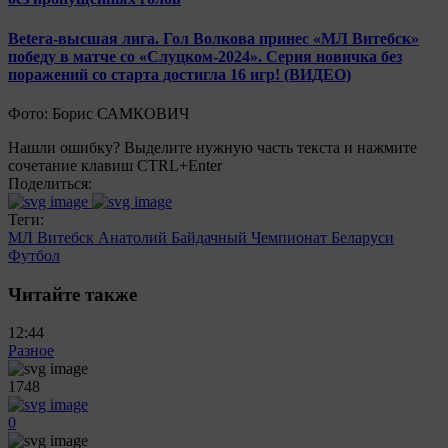
Betera-высшая лига. Гол Волкова принес «МЛ Витебск»
победу в матче со «Слуцком-2024». Серия новичка без
поражений со старта достигла 16 игр! (ВИДЕО)
Фото: Борис САМКОВИЧ
Нашли ошибку? Выделите нужную часть текста и нажмите
сочетание клавиш CTRL+Enter
Поделиться:
Теги:
МЛ Витебск
Анатолий Байдачный
Чемпионат Беларуси
Футбол
Читайте также
12:44
Разное
1748
0