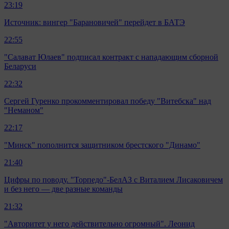
23:19
Источник: вингер "Барановичей" перейдет в БАТЭ
22:55
"Салават Юлаев" подписал контракт с нападающим сборной
Беларуси
22:32
Сергей Гуренко прокомментировал победу "Витебска" над
"Неманом"
22:17
"Минск" пополнится защитником брестского "Динамо"
21:40
Цифры по поводу. "Торпедо"-БелАЗ с Виталием Лисаковичем
и без него — две разные команды
21:32
"Авторитет у него действительно огромный". Леонид