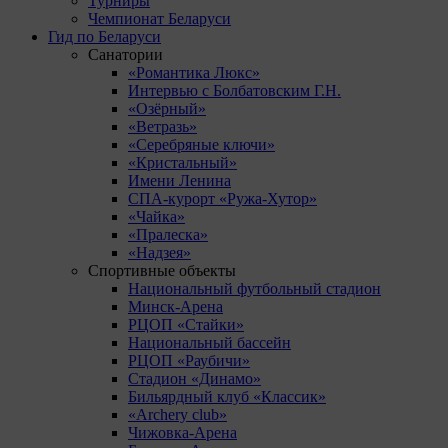
Турниры
Чемпионат Беларуси
Гид по Беларуси
Санатории
«Романтика Люкс»
Интервью с Болбатовским Г.Н.
«Озёрный»
«Ветразь»
«Серебряные ключи»
«Кристальный»
Имени Ленина
СПА-курорт «Ружа-Хутор»
«Чайка»
«Пралеска»
«Надзея»
Спортивные объекты
Национальный футбольный стадион
Минск-Арена
РЦОП «Стайки»
Национальный бассейн
РЦОП «Раубичи»
Стадион «Динамо»
Бильярдный клуб «Классик»
«Archery club»
Чижовка-Арена