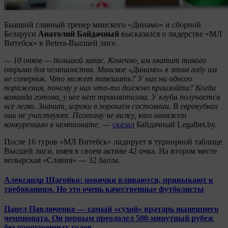
Бывший главный тренер минского «Динамо» и сборной
Беларуси
Анатолий
Байдачный
высказался о лидерстве «МЛ
Витебск» в Betera-Высшей лиге.
— 10 очков — большой запас. Конечно, им хватит такого
отрыва для чемпионства. Минское «Динамо» в этом году им
не соперник. Что может помешать? У них ни одного
поражения, почему у них что-то должно произойти? Когда
команда готова, у нее нет травматизма. У клуба получается
все легко. Значит, игроки в хорошем состоянии. В еврокубках
они не участвуют. Поэтому не вижу, кто навяжет
конкуренцию в чемпионате,
—
сказал
Байдачный Legalbet.by.
После 16 туров «МЛ Витебск» лидирует в турнирной таблице
Высшей лиги, имея в своем активе 42 очка. На втором месте
мозырская «Славия» — 32 балла.
Александр Шагойко: новички вливаются, привыкают к
требованиям. Но это очень качественные футболисты
Павел Павлюченко — самый «сухой» вратарь нынешнего
чемпионата. Он первым преодолел 500-минутный рубеж
без пропущенных голов