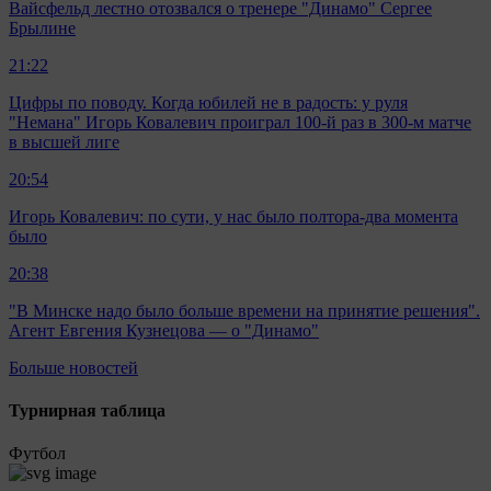
Вайсфельд лестно отозвался о тренере "Динамо" Сергее
Брылине
21:22
Цифры по поводу. Когда юбилей не в радость: у руля
"Немана" Игорь Ковалевич проиграл 100-й раз в 300-м матче
в высшей лиге
20:54
Игорь Ковалевич: по сути, у нас было полтора-два момента
было
20:38
"В Минске надо было больше времени на принятие решения".
Агент Евгения Кузнецова — о "Динамо"
Больше новостей
Турнирная таблица
Футбол