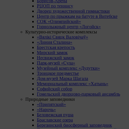
Борисов-Арена
РЦОП по теннису
Дворец художественной гимнастики
Центр по прыжкам на батуте в Витебске
СОК «Олимпийский»
Горнолыжный центр «Логойск»
Культурно-исторические комплексы
«Вялікі Свяцк Валовічаў»
«Линия Сталина»
Брестская крепость
Мирский замок
Несвижский замок
Парк-музей «Сула»
Музейный комплекс «Дудутки»
Троицкое предместье
Дом-музей Марка Шагала
Мемориальный комплекс «Хатынь»
Софийский собор
Гомельский дворцово-парковый ансамбль
Природные заповедники
«Припятский»
«Нарочь»
Беловежская пуща
Браславские озера
Березинский биосферный заповедник