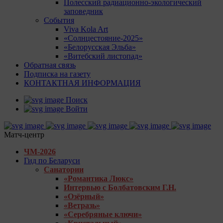
Полесский радиационно-экологический
заповедник
События
Viva Kola Art
«Солнцестояние-2025»
«Белорусская Эльба»
«Витебский листопад»
Обратная связь
Подписка на газету
КОНТАКТНАЯ ИНФОРМАЦИЯ
Поиск
Войти
Матч-центр
ЧМ-2026
Гид по Беларуси
Санатории
«Романтика Люкс»
Интервью с Болбатовским Г.Н.
«Озёрный»
«Ветразь»
«Серебряные ключи»