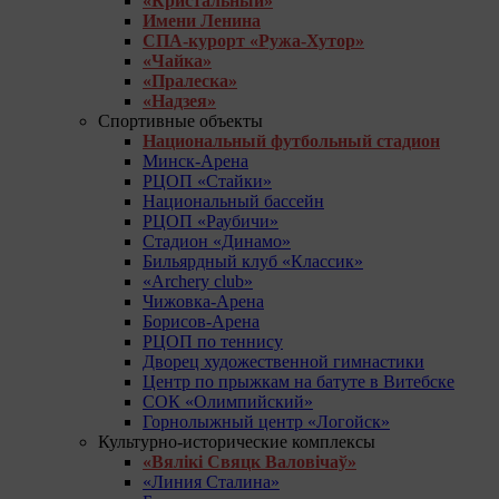
«Кристальный»
Имени Ленина
СПА-курорт «Ружа-Хутор»
«Чайка»
«Пралеска»
«Надзея»
Спортивные объекты
Национальный футбольный стадион
Минск-Арена
РЦОП «Стайки»
Национальный бассейн
РЦОП «Раубичи»
Стадион «Динамо»
Бильярдный клуб «Классик»
«Archery club»
Чижовка-Арена
Борисов-Арена
РЦОП по теннису
Дворец художественной гимнастики
Центр по прыжкам на батуте в Витебске
СОК «Олимпийский»
Горнолыжный центр «Логойск»
Культурно-исторические комплексы
«Вялікі Свяцк Валовічаў»
«Линия Сталина»