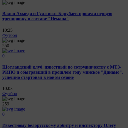
Валон Ахмеди и Гулжигит Борубаев провели первую
тренировку в составе "Немана"
10:25
Футбол
550
0
Шотландский клуб, известный по сотрудничеству с МТЗ-
РИПО и обыгравший в прошлом году минское "Динамо",
успешно стартовал в новом сезоне
10:03
Футбол
259
0
Известному белорусскому арбитру и инспектору Олегу