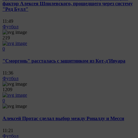
фактор Алексея Шпилевского, прошедшего через систему
"Ред Булл"
11:49
Футбол
219
0
"Сморгонь" рассталась с защитником из Кот-д'Ивуара
11:36
Футбол
1209
0
Алексей Протас сделал выбор между Роналду и Месси
11:21
Футбол