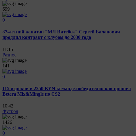
699
0
37-летний капитан "МЛ Витебск" Сергей Баланович
продлил контракт с клубом до 2030 года
11:15
Разное
141
0
115 игроков и 2250 BYN команде-победителю: как прошел
Betera Mix&Mingle по CS2
10:42
Футбол
1426
0