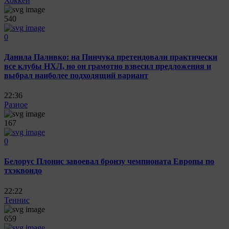
Хоккей
540
0
Данила Паливко: на Пинчука претендовали практически
все клубы НХЛ, но он грамотно взвесил предложения и
выбрал наиболее подходящий вариант
22:36
Разное
167
0
Белорус Плонис завоевал бронзу чемпионата Европы по
тхэквондо
22:22
Теннис
659