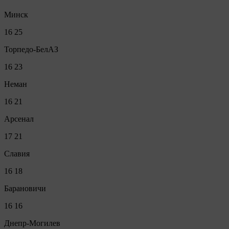
Минск
16
25
Торпедо-БелАЗ
16
23
Неман
16
21
Арсенал
17
21
Славия
16
18
Барановичи
16
16
Днепр-Могилев