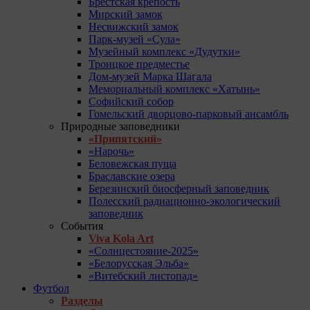
Брестская крепость
Мирский замок
Несвижский замок
Парк-музей «Сула»
Музейный комплекс «Дудутки»
Троицкое предместье
Дом-музей Марка Шагала
Мемориальный комплекс «Хатынь»
Софийский собор
Гомельский дворцово-парковый ансамбль
Природные заповедники
«Припятский»
«Нарочь»
Беловежская пуща
Браславские озера
Березинский биосферный заповедник
Полесский радиационно-экологический
заповедник
События
Viva Kola Art
«Солнцестояние-2025»
«Белорусская Эльба»
«Витебский листопад»
Футбол
Разделы