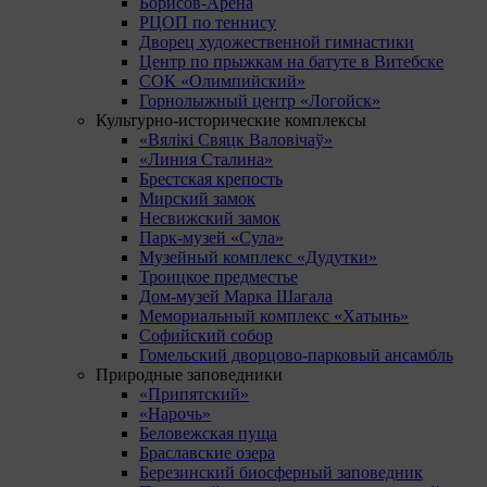
Борисов-Арена
РЦОП по теннису
Дворец художественной гимнастики
Центр по прыжкам на батуте в Витебске
СОК «Олимпийский»
Горнолыжный центр «Логойск»
Культурно-исторические комплексы
«Вялікі Свяцк Валовічаў»
«Линия Сталина»
Брестская крепость
Мирский замок
Несвижский замок
Парк-музей «Сула»
Музейный комплекс «Дудутки»
Троицкое предместье
Дом-музей Марка Шагала
Мемориальный комплекс «Хатынь»
Софийский собор
Гомельский дворцово-парковый ансамбль
Природные заповедники
«Припятский»
«Нарочь»
Беловежская пуща
Браславские озера
Березинский биосферный заповедник