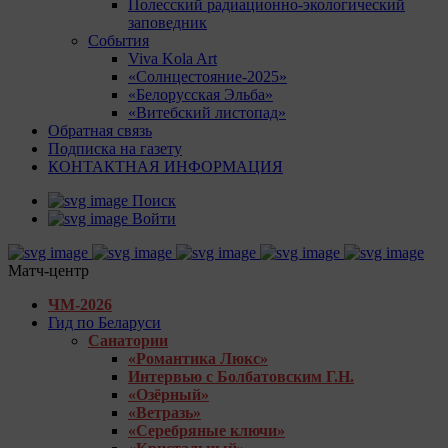
Полесский радиационно-экологический
заповедник
События
Viva Kola Art
«Солнцестояние-2025»
«Белорусская Эльба»
«Витебский листопад»
Обратная связь
Подписка на газету
КОНТАКТНАЯ ИНФОРМАЦИЯ
Поиск
Войти
Матч-центр
ЧМ-2026
Гид по Беларуси
Санатории
«Романтика Люкс»
Интервью с Болбатовским Г.Н.
«Озёрный»
«Ветразь»
«Серебряные ключи»