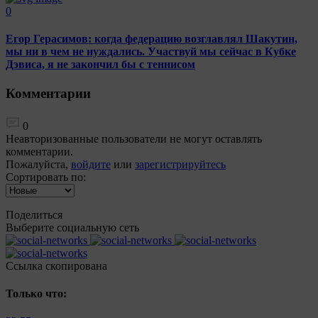
0
Егор Герасимов: когда федерацию возглавлял Шакутин,
мы ни в чем не нуждались. Участвуй мы сейчас в Кубке
Дэвиса, я не закончил бы с теннисом
Комментарии
0
Неавторизованные пользователи не могут оставлять
комментарии.
Пожалуйста,
войдите
или
зарегистрируйтесь
Сортировать по:
Поделиться
Выберите социальную сеть
Ccылка скопирована
Только что: