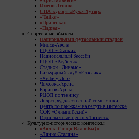
«Кристальный»
Имени Ленина
СПА-курорт «Ружа-Хутор»
«Чайка»
«Пралеска»
«Надзея»
Спортивные объекты
Национальный футбольный стадион
Минск-Арена
РЦОП «Стайки»
Национальный бассейн
РЦОП «Раубичи»
Стадион «Динамо»
Бильярдный клуб «Классик»
«Archery club»
Чижовка-Арена
Борисов-Арена
РЦОП по теннису
Дворец художественной гимнастики
Центр по прыжкам на батуте в Витебске
СОК «Олимпийский»
Горнолыжный центр «Логойск»
Культурно-исторические комплексы
«Вялікі Свяцк Валовічаў»
«Линия Сталина»