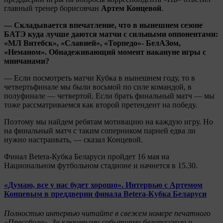
главный тренер борисовчан
Артем Концевой
.
— Складывается впечатление, что в нынешнем сезоне
БАТЭ куда лучше даются матчи с сильными оппонентами:
«МЛ Витебск», «Славией», «Торпедо»- БелАЗом,
«Неманом». Обнадеживающий момент накануне игры с
минчанами?
— Если посмотреть матчи Кубка в нынешнем году, то в
четвертьфинале мы были восьмой по силе командой, в
полуфинале — четвертой. Если брать финальный матч — мы
тоже рассматриваемся как второй претендент на победу.
Поэтому мы найдем ребятам мотивацию на каждую игру. Но
на финальный матч с таким соперником парней едва ли
нужно настраивать, — сказал Концевой.
Финал Betera-Кубка Беларуси пройдет 16 мая на
Национальном футбольном стадионе и начнется в 15.30.
«Думаю, все у нас будет хорошо». Интервью с Артемом
Концевым в преддверии финала Betera-Кубка Беларуси
Полностью интервью читайте в свежем номере печатного
«Прессбола». За ключевыми событиями белорусского и