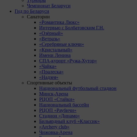
Турниры
Чемпионат Беларуси
Гид по Беларуси
Санатории
«Романтика Люкс»
Интервью с Болбатовским Г.Н.
«Озёрный»
«Ветразь»
«Серебряные ключи»
«Кристальный»
Имени Ленина
СПА-курорт «Ружа-Хутор»
«Чайка»
«Пралеска»
«Надзея»
Спортивные объекты
Национальный футбольный стадион
Минск-Арена
РЦОП «Стайки»
Национальный бассейн
РЦОП «Раубичи»
Стадион «Динамо»
Бильярдный клуб «Классик»
«Archery club»
Чижовка-Арена