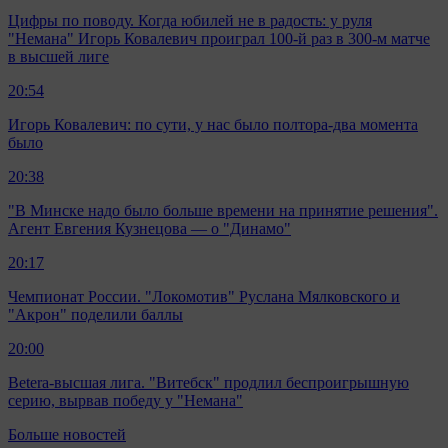
Цифры по поводу. Когда юбилей не в радость: у руля
"Немана" Игорь Ковалевич проиграл 100-й раз в 300-м матче
в высшей лиге
20:54
Игорь Ковалевич: по сути, у нас было полтора-два момента
было
20:38
"В Минске надо было больше времени на принятие решения".
Агент Евгения Кузнецова — о "Динамо"
20:17
Чемпионат России. "Локомотив" Руслана Мялковского и
"Акрон" поделили баллы
20:00
Betera-высшая лига. "Витебск" продлил беспроигрышную
серию, вырвав победу у "Немана"
Больше новостей