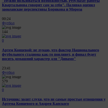
"Нужно пользоваться возможностью. Результат работы
Квартальнова говорит сам за себя". Паливко оценил
заокеанские перспективы Борикова и Мороза
00:24
Футбол
144
0
Артем Концевой: не думаю, что фактор Национального
футбольного стадиона как-то повлияет, и финал будет
носить домашний характер для "Динамо"
23:41
Футбол
579
0
Источник: ходят слухи, что не самые простые отношения у
Артема Концевого и Андрея Капского