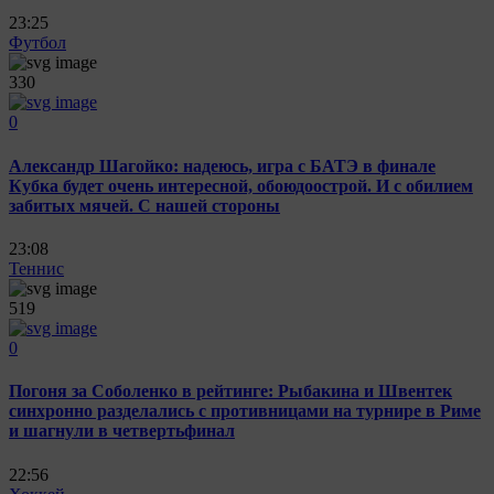
23:25
Футбол
330
0
Александр Шагойко: надеюсь, игра с БАТЭ в финале
Кубка будет очень интересной, обоюдоострой. И с обилием
забитых мячей. С нашей стороны
23:08
Теннис
519
0
Погоня за Соболенко в рейтинге: Рыбакина и Швентек
синхронно разделались с противницами на турнире в Риме
и шагнули в четвертьфинал
22:56