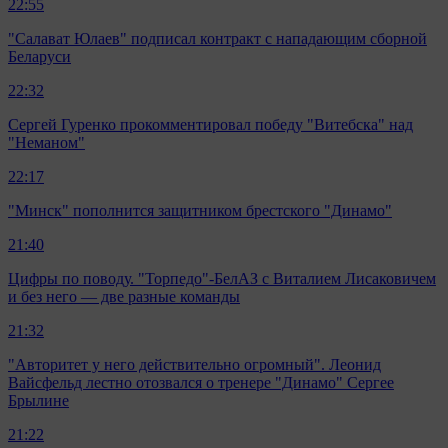
22:55
"Салават Юлаев" подписал контракт с нападающим сборной
Беларуси
22:32
Сергей Гуренко прокомментировал победу "Витебска" над
"Неманом"
22:17
"Минск" пополнится защитником брестского "Динамо"
21:40
Цифры по поводу. "Торпедо"-БелАЗ с Виталием Лисаковичем
и без него — две разные команды
21:32
"Авторитет у него действительно огромный". Леонид
Вайсфельд лестно отозвался о тренере "Динамо" Сергее
Брылине
21:22