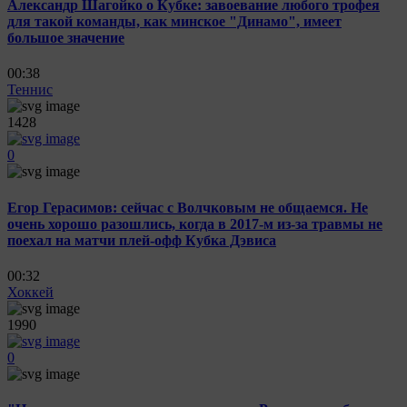
Александр Шагойко о Кубке: завоевание любого трофея
для такой команды, как минское "Динамо", имеет
большое значение
00:38
Теннис
1428
0
Егор Герасимов: сейчас с Волчковым не общаемся. Не
очень хорошо разошлись, когда в 2017-м из-за травмы не
поехал на матчи плей-офф Кубка Дэвиса
00:32
Хоккей
1990
0