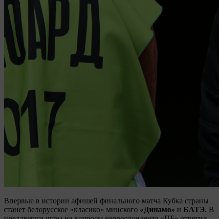
Впервые в истории афишей финального матча Кубка страны
станет белорусское «класико» минского
«Динамо»
и
БАТЭ
. В
преддверии игры на вопросы корреспондента «ПБ» ответил