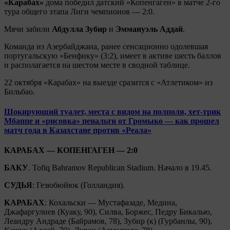
«Карабах»
дома победил датский «Копенгаген» в матче 2-го
тура общего этапа Лиги чемпионов — 2:0.
Мячи забили
Абдулла Зубир
и
Эммануэль Аддай
.
Команда из Азербайджана, ранее сенсационно одолевшая
португальскую «Бенфику» (3:2), имеет в активе шесть баллов
и располагается на шестом месте в сводной таблице.
22 октября «Карабах» на выезде сразится с «Атлетиком» из
Бильбао.
Шокирующий туалет, места с видом на полполя, хет-трик
Мбаппе и «рисовка» пенальти от Громыко — как прошел
матч года в Казахстане против «Реала»
КАРАБАХ — КОПЕНГАГЕН — 2:0
БАКУ
. Tofiq Bahramov Republican Stadium. Начало в 19.45.
СУДЬЯ
: Гезюбюйюк (Голландия).
КАРАБАХ
: Кохальски — Мустафазаде, Медина,
Джафаргулиев (Куаку, 90), Силва, Боржес, Педру Бикалью,
Леандру Андраде (Байрамов, 78), Зубир (к) (Гурбанлы, 90),