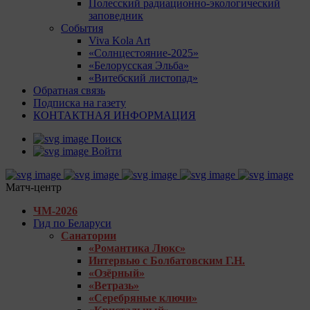
Полесский радиационно-экологический
заповедник
События
Viva Kola Art
«Солнцестояние-2025»
«Белорусская Эльба»
«Витебский листопад»
Обратная связь
Подписка на газету
КОНТАКТНАЯ ИНФОРМАЦИЯ
Поиск
Войти
Матч-центр
ЧМ-2026
Гид по Беларуси
Санатории
«Романтика Люкс»
Интервью с Болбатовским Г.Н.
«Озёрный»
«Ветразь»
«Серебряные ключи»