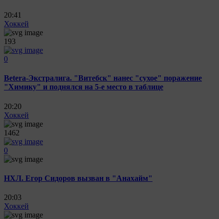
20:41
Хоккей
193
0
Betera-Экстралига. "Витебск" нанес "сухое" поражение
"Химику" и поднялся на 5-е место в таблице
20:20
Хоккей
1462
0
НХЛ. Егор Сидоров вызван в "Анахайм"
20:03
Хоккей