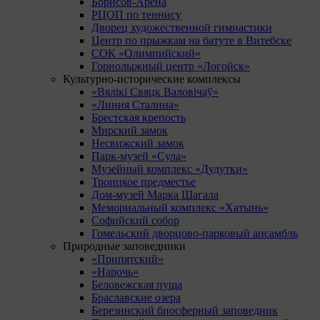
Борисов-Арена
РЦОП по теннису
Дворец художественной гимнастики
Центр по прыжкам на батуте в Витебске
СОК «Олимпийский»
Горнолыжный центр «Логойск»
Культурно-исторические комплексы
«Вялікі Свяцк Валовічаў»
«Линия Сталина»
Брестская крепость
Мирский замок
Несвижский замок
Парк-музей «Сула»
Музейный комплекс «Дудутки»
Троицкое предместье
Дом-музей Марка Шагала
Мемориальный комплекс «Хатынь»
Софийский собор
Гомельский дворцово-парковый ансамбль
Природные заповедники
«Припятский»
«Нарочь»
Беловежская пуща
Браславские озера
Березинский биосферный заповедник