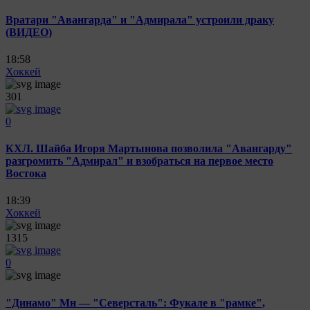
Вратари "Авангарда" и "Адмирала" устроили драку
(ВИДЕО)
18:58
Хоккей
301
0
КХЛ. Шайба Игоря Мартынова позволила "Авангарду"
разгромить "Адмирал" и взобраться на первое место
Востока
18:39
Хоккей
1315
0
"Динамо" Мн — "Северсталь": Фукале в "рамке",