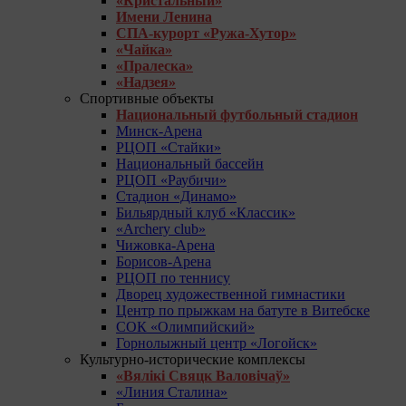
«Кристальный»
Имени Ленина
СПА-курорт «Ружа-Хутор»
«Чайка»
«Пралеска»
«Надзея»
Спортивные объекты
Национальный футбольный стадион
Минск-Арена
РЦОП «Стайки»
Национальный бассейн
РЦОП «Раубичи»
Стадион «Динамо»
Бильярдный клуб «Классик»
«Archery club»
Чижовка-Арена
Борисов-Арена
РЦОП по теннису
Дворец художественной гимнастики
Центр по прыжкам на батуте в Витебске
СОК «Олимпийский»
Горнолыжный центр «Логойск»
Культурно-исторические комплексы
«Вялікі Свяцк Валовічаў»
«Линия Сталина»