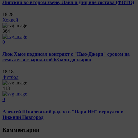
Липский во втором звене, Лайл и Диц вне состава (ФОТО)
18:28
Хоккей
364
0
Люк Хьюз подписал контракт с "Нью-Джери" сроком на
семь лет и с зарплатой 63 млн долларов
18:18
Футбол
413
0
Алексей Шпилевский рад, что "Пари НН" вернулся в
Нижний Новгород
Комментарии