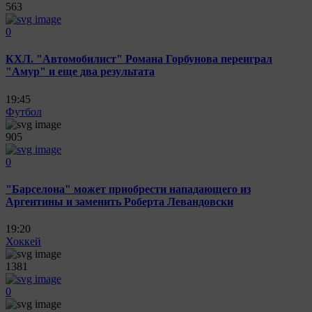
563
0
КХЛ. "Автомобилист" Романа Горбунова переиграл
"Амур" и еще два результата
19:45
Футбол
905
0
"Барселона" может приобрести нападающего из
Аргентины и заменить Роберта Левандовски
19:20
Хоккей
1381
0