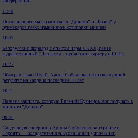
конференций
11:08
После первого матча минского "Динамо" и "Браги" у
букмекеров резко изменились котировки минчан
10:47
Белорусский форвард с опытом игры в КХЛ, ранее
задрафтованный "Далласом", продолжит карьеру в ECHL
10:27
Обыграв Чжан Шуай, Арина Соболенко показала лучший
результат на харде за последние 10 лет
10:11
Названа зарплата, которую Евгений Кузнецов мог получать в
минском "Динамо"
09:44
Следующая соперница Арины Соболенко на турнире в
Торонто — обладательница Кубка Билли Джин Кинг