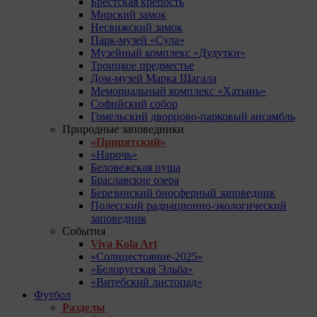
Брестская крепость
Мирский замок
Несвижский замок
Парк-музей «Сула»
Музейный комплекс «Дудутки»
Троицкое предместье
Дом-музей Марка Шагала
Мемориальный комплекс «Хатынь»
Софийский собор
Гомельский дворцово-парковый ансамбль
Природные заповедники
«Припятский»
«Нарочь»
Беловежская пуща
Браславские озера
Березинский биосферный заповедник
Полесский радиационно-экологический
заповедник
События
Viva Kola Art
«Солнцестояние-2025»
«Белорусская Эльба»
«Витебский листопад»
Футбол
Разделы