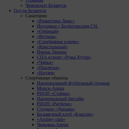
Турниры
Чемпионат Беларуси
Гид по Беларуси
Санатории
«Романтика Люкс»
Интервью с Болбатовским Г.Н.
«Озёрный»
«Ветразь»
«Серебряные ключи»
«Кристальный»
Имени Ленина
СПА-курорт «Ружа-Хутор»
«Чайка»
«Пралеска»
«Надзея»
Спортивные объекты
Национальный футбольный стадион
Минск-Арена
РЦОП «Стайки»
Национальный бассейн
РЦОП «Раубичи»
Стадион «Динамо»
Бильярдный клуб «Классик»
«Archery club»
Чижовка-Арена