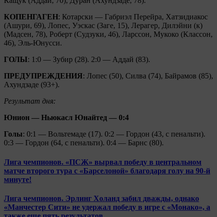
Кащук (Аддай, 70), Дуран (Ахундзаде, 78).
КОПЕНГАГЕН
: Котарски — Габриэл Перейра, Хатзидиакос
(Ашури, 69), Лопес, Уэскас (Заге, 15), Лерагер, Дилэйни (к)
(Мадсен, 78), Роберт (Судзуки, 46), Ларссон, Мукоко (Классон,
46), Эль-Юнусси.
ГОЛЫ
: 1:0 — Зубир (28). 2:0 — Аддай (83).
ПРЕДУПРЕЖДЕНИЯ
: Лопес (50), Силва (74), Байрамов (85),
Ахундзаде (93+).
Результат дня:
Юнион — Ньюкасл Юнайтед — 0:4
Голы
: 0:1 — Вольтемаде (17). 0:2 — Гордон (43, с пенальти).
0:3 — Гордон (64, с пенальти). 0:4 — Барнс (80).
Лига чемпионов. «ПСЖ» вырвал победу в центральном
матче второго тура с «Барселоной» благодаря голу на 90-й
минуте!
Лига чемпионов. Эрлинг Холанд забил дважды, однако
«Манчестер Сити» не удержал победу в игре с «Монако», а
также еще пять результатов