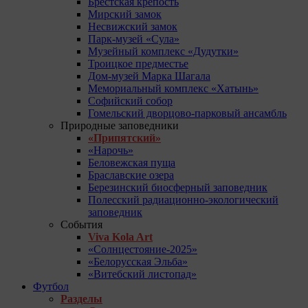
Брестская крепость
Мирский замок
Несвижский замок
Парк-музей «Сула»
Музейный комплекс «Дудутки»
Троицкое предместье
Дом-музей Марка Шагала
Мемориальный комплекс «Хатынь»
Софийский собор
Гомельский дворцово-парковый ансамбль
Природные заповедники
«Припятский»
«Нарочь»
Беловежская пуща
Браславские озера
Березинский биосферный заповедник
Полесский радиационно-экологический
заповедник
События
Viva Kola Art
«Солнцестояние-2025»
«Белорусская Эльба»
«Витебский листопад»
Футбол
Разделы