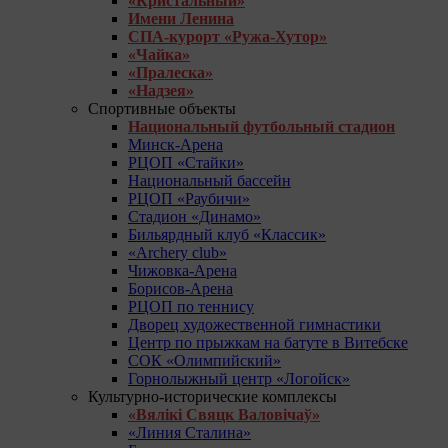
«Кристальный»
Имени Ленина
СПА-курорт «Ружа-Хутор»
«Чайка»
«Пралеска»
«Надзея»
Спортивные объекты
Национальный футбольный стадион
Минск-Арена
РЦОП «Стайки»
Национальный бассейн
РЦОП «Раубичи»
Стадион «Динамо»
Бильярдный клуб «Классик»
«Archery club»
Чижовка-Арена
Борисов-Арена
РЦОП по теннису
Дворец художественной гимнастики
Центр по прыжкам на батуте в Витебске
СОК «Олимпийский»
Горнолыжный центр «Логойск»
Культурно-исторические комплексы
«Вялікі Свяцк Валовічаў»
«Линия Сталина»