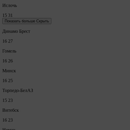
Ислочь
15
31
Показать больше
Скрыть
Динамо Брест
16
27
Гомель
16
26
Минск
16
25
Торпедо-БелАЗ
15
23
Витебск
16
23
Неман