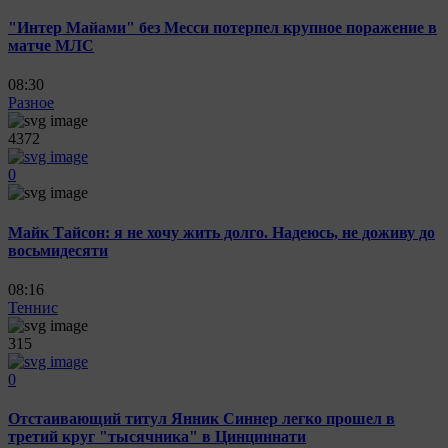
"Интер Майами" без Месси потерпел крупное поражение в
матче МЛС
08:30
Разное
4372
0
Майк Тайсон: я не хочу жить долго. Надеюсь, не доживу до
восьмидесяти
08:16
Теннис
315
0
Отстаивающий титул Янник Синнер легко прошел в
третий круг "тысячника" в Цинциннати