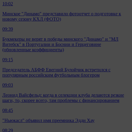
10:02
Минское "Динамо" представило фотоотчет о подготовке к
новому сезону КХЛ (ФОТО)
09:39
Букмекеры не верят в победы минского "Динамо" и "МЛ
Витебск" в Португалии и Боснии и Герцеговине
(обновленные коэффициенты)
09:15
Председатель АБФФ Евегний Булойчик встретился с
популярным российским футбольным блогером
09:03
Леонид Вайсфельд: когда в селекции клуба делаются резкие
шаги, то, скорее всего, там проблемы с финансированием
08:45
"Ньюкасл" объявил имя преемника Эдди Хау
08:29