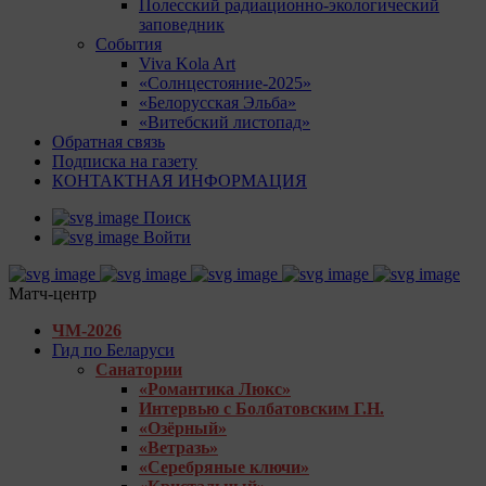
Полесский радиационно-экологический
заповедник
События
Viva Kola Art
«Солнцестояние-2025»
«Белорусская Эльба»
«Витебский листопад»
Обратная связь
Подписка на газету
КОНТАКТНАЯ ИНФОРМАЦИЯ
Поиск
Войти
Матч-центр
ЧМ-2026
Гид по Беларуси
Санатории
«Романтика Люкс»
Интервью с Болбатовским Г.Н.
«Озёрный»
«Ветразь»
«Серебряные ключи»