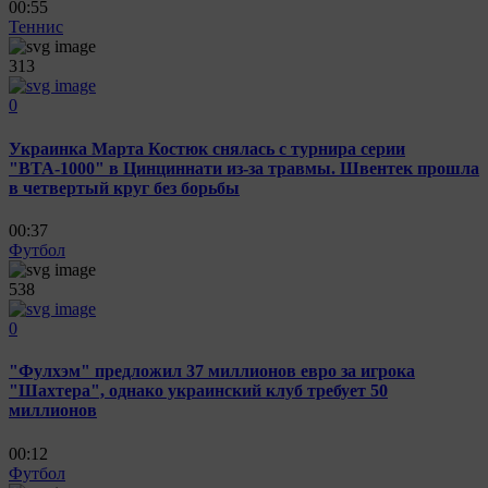
00:55
Теннис
313
0
Украинка Марта Костюк снялась с турнира серии
"ВТА-1000" в Цинциннати из-за травмы. Швентек прошла
в четвертый круг без борьбы
00:37
Футбол
538
0
"Фулхэм" предложил 37 миллионов евро за игрока
"Шахтера", однако украинский клуб требует 50
миллионов
00:12
Футбол