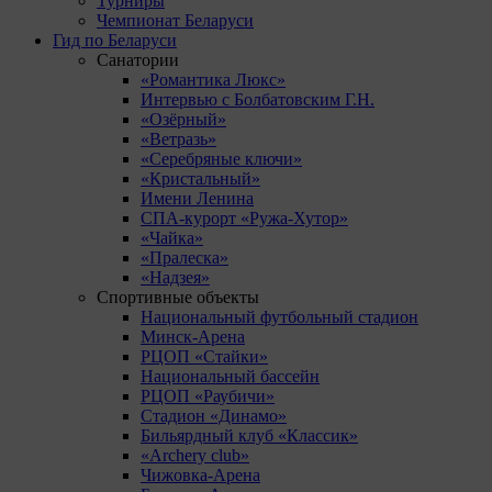
Турниры
Чемпионат Беларуси
Гид по Беларуси
Санатории
«Романтика Люкс»
Интервью с Болбатовским Г.Н.
«Озёрный»
«Ветразь»
«Серебряные ключи»
«Кристальный»
Имени Ленина
СПА-курорт «Ружа-Хутор»
«Чайка»
«Пралеска»
«Надзея»
Спортивные объекты
Национальный футбольный стадион
Минск-Арена
РЦОП «Стайки»
Национальный бассейн
РЦОП «Раубичи»
Стадион «Динамо»
Бильярдный клуб «Классик»
«Archery club»
Чижовка-Арена