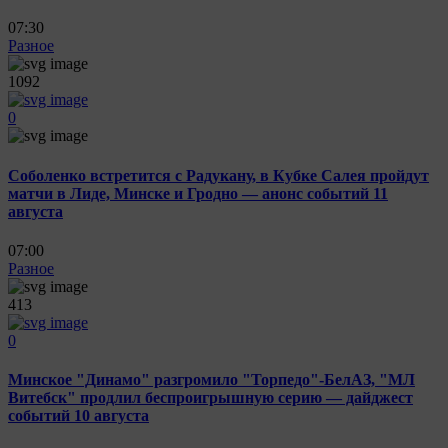
07:30
Разное
1092
0
Соболенко встретится с Радукану, в Кубке Салея пройдут
матчи в Лиде, Минске и Гродно — анонс событий 11
августа
07:00
Разное
413
0
Минское "Динамо" разгромило "Торпедо"-БелАЗ, "МЛ
Витебск" продлил беспроигрышную серию — дайджест
событий 10 августа