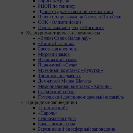
Борисов-Арена
РЦОП по теннису
Дворец художественной гимнастики
Центр по прыжкам на батуте в Витебске
СОК «Олимпийский»
Горнолыжный центр «Логойск»
Культурно-исторические комплексы
«Вялікі Свяцк Валовічаў»
«Линия Сталина»
Брестская крепость
Мирский замок
Несвижский замок
Парк-музей «Сула»
Музейный комплекс «Дудутки»
Троицкое предместье
Дом-музей Марка Шагала
Мемориальный комплекс «Хатынь»
Софийский собор
Гомельский дворцово-парковый ансамбль
Природные заповедники
«Припятский»
«Нарочь»
Беловежская пуща
Браславские озера
Березинский биосферный заповедник