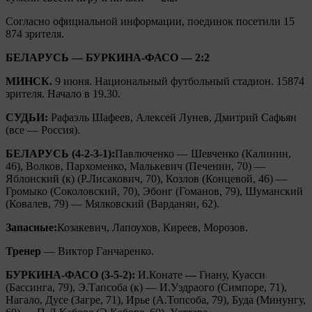
Согласно официальной информации, поединок посетили 15
874 зрителя.
БЕЛАРУСЬ — БУРКИНА-ФАСО — 2:2
МИНСК.
9 июня. Национальный футбольный стадион. 15874
зрителя. Начало в 19.30.
СУДЬИ:
Рафаэль Шафеев, Алексей Лунев, Дмитрий Сафьян
(все — Россия).
БЕЛАРУСЬ (4-2-3-1):
Павлюченко — Шевченко (Калинин,
46), Волков, Пархоменко, Малькевич (Печенин, 70) —
Яблонский (к) (Р.Лисакович, 70), Козлов (Концевой, 46) —
Громыко (Соколовский, 70), Эбонг (Гоманов, 79), Шуманский
(Ковалев, 79) — Мялковский (Варданян, 62).
Запасные:
Козакевич, Лапоухов, Киреев, Морозов.
Тренер
— Виктор Ганчаренко.
БУРКИНА-ФАСО (3-5-2):
И.Конате
—
Гнану, Куасси
(Бассинга, 79), Э.Тапсоба (к) — И.Уэдраого (Симпоре, 71),
Нагало, Дусе (Загре, 71), Ирье (А.Топсоба, 79), Буда (Минунгу,