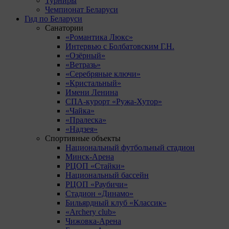
Турниры
Чемпионат Беларуси
Гид по Беларуси
Санатории
«Романтика Люкс»
Интервью с Болбатовским Г.Н.
«Озёрный»
«Ветразь»
«Серебряные ключи»
«Кристальный»
Имени Ленина
СПА-курорт «Ружа-Хутор»
«Чайка»
«Пралеска»
«Надзея»
Спортивные объекты
Национальный футбольный стадион
Минск-Арена
РЦОП «Стайки»
Национальный бассейн
РЦОП «Раубичи»
Стадион «Динамо»
Бильярдный клуб «Классик»
«Archery club»
Чижовка-Арена