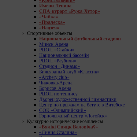
«Кристальный»
Имени Ленина
СПА-курорт «Ружа-Хутор»
«Чайка»
«Пралеска»
«Надзея»
Спортивные объекты
Национальный футбольный стадион
Минск-Арена
РЦОП «Стайки»
Национальный бассейн
РЦОП «Раубичи»
Стадион «Динамо»
Бильярдный клуб «Классик»
«Archery club»
Чижовка-Арена
Борисов-Арена
РЦОП по теннису
Дворец художественной гимнастики
Центр по прыжкам на батуте в Витебске
СОК «Олимпийский»
Горнолыжный центр «Логойск»
Культурно-исторические комплексы
«Вялікі Свяцк Валовічаў»
«Линия Сталина»