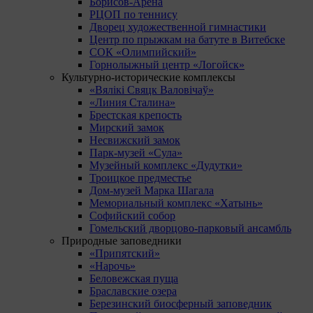
Борисов-Арена
РЦОП по теннису
Дворец художественной гимнастики
Центр по прыжкам на батуте в Витебске
СОК «Олимпийский»
Горнолыжный центр «Логойск»
Культурно-исторические комплексы
«Вялікі Свяцк Валовічаў»
«Линия Сталина»
Брестская крепость
Мирский замок
Несвижский замок
Парк-музей «Сула»
Музейный комплекс «Дудутки»
Троицкое предместье
Дом-музей Марка Шагала
Мемориальный комплекс «Хатынь»
Софийский собор
Гомельский дворцово-парковый ансамбль
Природные заповедники
«Припятский»
«Нарочь»
Беловежская пуща
Браславские озера
Березинский биосферный заповедник