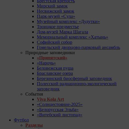
Брестская крепость
Мирский замок
Несвижский замок
Парк-музей «Сула»
Музейный комплекс «Дудутки»
Троицкое предместье
Дом-музей Марка Шагала
Мемориальный комплекс «Хатынь»
Софийский собор
Гомельский дворцово-парковый ансамбль
Природные заповедники
«Припятский»
«Нарочь»
Беловежская пуща
Браславские озера
Березинский биосферный заповедник
Полесский радиационно-экологический
заповедник
События
Viva Kola Art
«Солнцестояние-2025»
«Белорусская Эльба»
«Витебский листопад»
Футбол
Разделы