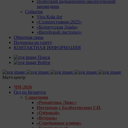
Полесский радиационно-экологический
заповедник
События
Viva Kola Art
«Солнцестояние-2025»
«Белорусская Эльба»
«Витебский листопад»
Обратная связь
Подписка на газету
КОНТАКТНАЯ ИНФОРМАЦИЯ
Поиск
Войти
Матч-центр
ЧМ-2026
Гид по Беларуси
Санатории
«Романтика Люкс»
Интервью с Болбатовским Г.Н.
«Озёрный»
«Ветразь»
«Серебряные ключи»