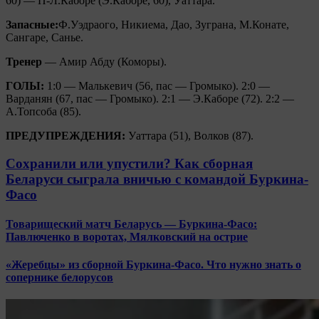
60) — П-Л.Каборе (Э.Каборе, 60), Уаттара.
Запасные:
Ф.Уэдраого, Никиема, Дао, Зуграна, М.Конате,
Сангаре, Санье.
Тренер
— Амир Абду (Коморы).
ГОЛЫ:
1:0 — Малькевич (56, пас — Громыко). 2:0 —
Варданян (67, пас — Громыко). 2:1 — Э.Каборе (72). 2:2 —
А.Топсоба (85).
ПРЕДУПРЕЖДЕНИЯ:
Уаттара (51), Волков (87).
Сохранили или упустили? Как сборная
Беларуси сыграла вничью с командой Буркина-
Фасо
Товарищеский матч Беларусь — Буркина-Фасо:
Павлюченко в воротах, Мялковский на острие
«Жеребцы» из сборной Буркина-Фасо. Что нужно знать о
сопернике белорусов