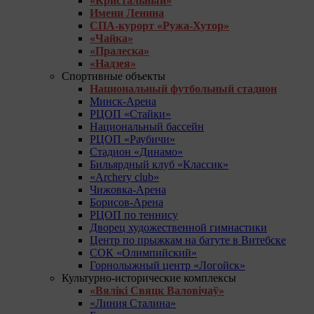
«Кристальный»
Имени Ленина
СПА-курорт «Ружа-Хутор»
«Чайка»
«Пралеска»
«Надзея»
Спортивные объекты
Национальный футбольный стадион
Минск-Арена
РЦОП «Стайки»
Национальный бассейн
РЦОП «Раубичи»
Стадион «Динамо»
Бильярдный клуб «Классик»
«Archery club»
Чижовка-Арена
Борисов-Арена
РЦОП по теннису
Дворец художественной гимнастики
Центр по прыжкам на батуте в Витебске
СОК «Олимпийский»
Горнолыжный центр «Логойск»
Культурно-исторические комплексы
«Вялікі Свяцк Валовічаў»
«Линия Сталина»