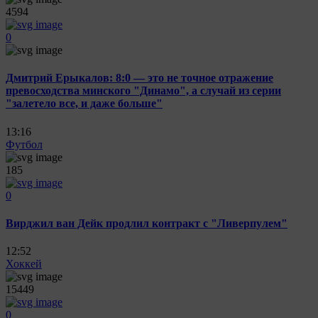
4594
0
Дмитрий Ерыкалов: 8:0 — это не точное отражение
превосходства минского "Динамо", а случай из серии
"залетело все, и даже больше"
13:16
Футбол
185
0
Вирджил ван Дейк продлил контракт с "Ливерпулем"
12:52
Хоккей
15449
0