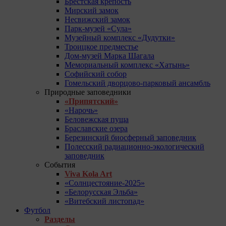
Брестская крепость
Мирский замок
Несвижский замок
Парк-музей «Сула»
Музейный комплекс «Дудутки»
Троицкое предместье
Дом-музей Марка Шагала
Мемориальный комплекс «Хатынь»
Софийский собор
Гомельский дворцово-парковый ансамбль
Природные заповедники
«Припятский»
«Нарочь»
Беловежская пуща
Браславские озера
Березинский биосферный заповедник
Полесский радиационно-экологический
заповедник
События
Viva Kola Art
«Солнцестояние-2025»
«Белорусская Эльба»
«Витебский листопад»
Футбол
Разделы