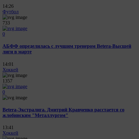
14:26
Футбол
733
0
АБФФ определилась с лучшим тренером Betera-Высшей
лиги в марте
14:01
Хоккей
1357
0
Betera-Экстралига. Дмитрий Кравченко расстается со
жлобинским "Металлургом"
13:41
Хоккей