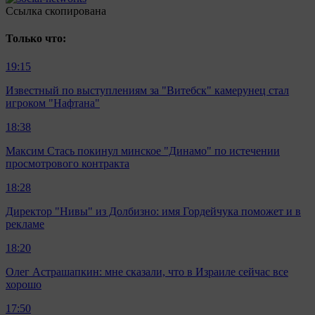
Ccылка скопирована
Только что:
19:15
Известный по выступлениям за "Витебск" камерунец стал
игроком "Нафтана"
18:38
Максим Стась покинул минское "Динамо" по истечении
просмотрового контракта
18:28
Директор "Нивы" из Долбизно: имя Гордейчука поможет и в
рекламе
18:20
Олег Астрашапкин: мне сказали, что в Израиле сейчас все
хорошо
17:50