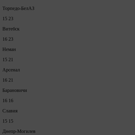
Торпедо-БелАЗ
15
23
Витебск
16
23
Неман
15
21
Арсенал
16
21
Барановичи
16
16
Славия
15
15
Днепр-Могилев