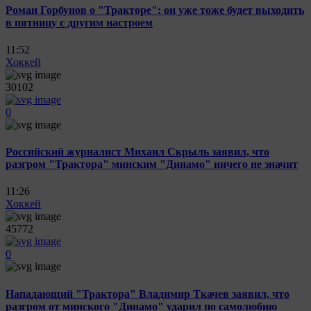
Роман Горбунов о "Тракторе": он уже тоже будет выходить
в пятницу с другим настроем
11:52
Хоккей
30102
0
Российский журналист Михаил Скрыль заявил, что
разгром "Трактора" минским "Динамо" ничего не значит
11:26
Хоккей
45772
0
Нападающий "Трактора" Владимир Ткачев заявил, что
разгром от минского "Динамо" ударил по самолюбию