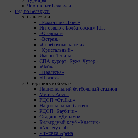
Турниры
Чемпионат Беларуси
Гид по Беларуси
Санатории
«Романтика Люкс»
Интервью с Болбатовским Г.Н.
«Озёрный»
«Ветразь»
«Серебряные ключи»
«Кристальный»
Имени Ленина
СПА-курорт «Ружа-Хутор»
«Чайка»
«Пралеска»
«Надзея»
Спортивные объекты
Национальный футбольный стадион
Минск-Арена
РЦОП «Стайки»
Национальный бассейн
РЦОП «Раубичи»
Стадион «Динамо»
Бильярдный клуб «Классик»
«Archery club»
Чижовка-Арена