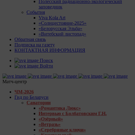
Полесский радиационно-экологический
заповедник
События
Viva Kola Art
«Солнцестояние-2025»
«Белорусская Эльба»
«Витебский листопад»
Обратная связь
Подписка на газету
КОНТАКТНАЯ ИНФОРМАЦИЯ
Поиск
Войти
Матч-центр
ЧМ-2026
Гид по Беларуси
Санатории
«Романтика Люкс»
Интервью с Болбатовским Г.Н.
«Озёрный»
«Ветразь»
«Серебряные ключи»