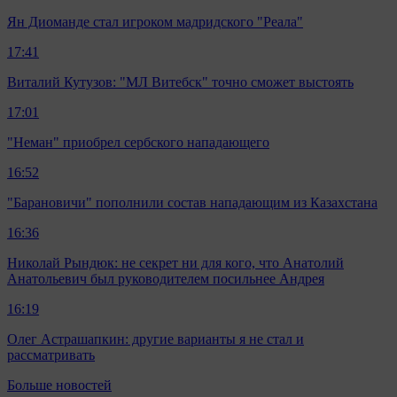
Ян Диоманде стал игроком мадридского "Реала"
17:41
Виталий Кутузов: "МЛ Витебск" точно сможет выстоять
17:01
"Неман" приобрел сербского нападающего
16:52
"Барановичи" пополнили состав нападающим из Казахстана
16:36
Николай Рындюк: не секрет ни для кого, что Анатолий
Анатольевич был руководителем посильнее Андрея
16:19
Олег Астрашапкин: другие варианты я не стал и
рассматривать
Больше новостей