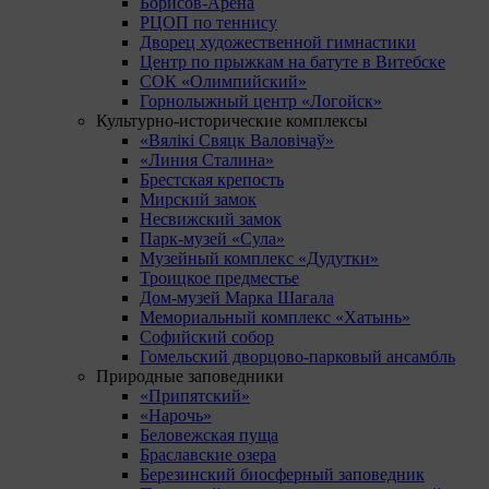
Борисов-Арена
РЦОП по теннису
Дворец художественной гимнастики
Центр по прыжкам на батуте в Витебске
СОК «Олимпийский»
Горнолыжный центр «Логойск»
Культурно-исторические комплексы
«Вялікі Свяцк Валовічаў»
«Линия Сталина»
Брестская крепость
Мирский замок
Несвижский замок
Парк-музей «Сула»
Музейный комплекс «Дудутки»
Троицкое предместье
Дом-музей Марка Шагала
Мемориальный комплекс «Хатынь»
Софийский собор
Гомельский дворцово-парковый ансамбль
Природные заповедники
«Припятский»
«Нарочь»
Беловежская пуща
Браславские озера
Березинский биосферный заповедник