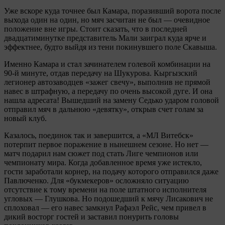
Уже вскоре куда точнее был Камара, поразивший ворота после
выхода один на один, но мяч засчитан не был — очевидное
положение вне игры. Стоит сказать, что в последней
двадцатиминутке представитель Мали заиграл куда ярче и
эффектнее, будто выйдя из тени покинувшего поле Скавыша.
Именно Камара и стал зачинателем голевой комбинации на
90-й минуте, отдав передачу на Шукурова. Кыргызский
легионер автозаводцев «зажег свечу», выполнив не прямой
навес в штрафную, а передачу по очень высокой дуге. И она
нашла адресата! Вышедший на замену Седько ударом головой
отправил мяч в дальнюю «девятку», открыв счет голам за
новый клуб.
Казалось, поединок так и завершится, а «МЛ Витебск»
потерпит первое поражение в нынешнем сезоне. Но нет —
матч подарил нам сюжет под стать Лиге чемпионов или
чемпионату мира. Когда добавленное время уже истекло,
гости заработали корнер, на подачу которого отправился даже
Павлюченко. Для «букмекеров» осложняло ситуацию
отсутствие к тому времени на поле штатного исполнителя
угловых — Глушкова. Но подошедший к мячу Лисакович не
сплоховал — его навес замкнул Рафаэл Рейс, чем привел в
дикий восторг гостей и заставил понурить головы