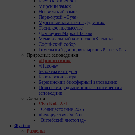
Брестская крепость
Мирский замок
Несвижский замок
Парк-музей «Сула»
Музейный комплекс «Дудутки»
Троицкое предместье
Дом-музей Марка Шагала
Мемориальный комплекс «Хатынь»
Софийский собор
Гомельский дворцово-парковый ансамбль
Природные заповедники
«Припятский»
«Нарочь»
Беловежская пуща
Браславские озера
Березинский биосферный заповедник
Полесский радиационно-экологический
заповедник
События
Viva Kola Art
«Солнцестояние-2025»
«Белорусская Эльба»
«Витебский листопад»
Футбол
Разделы