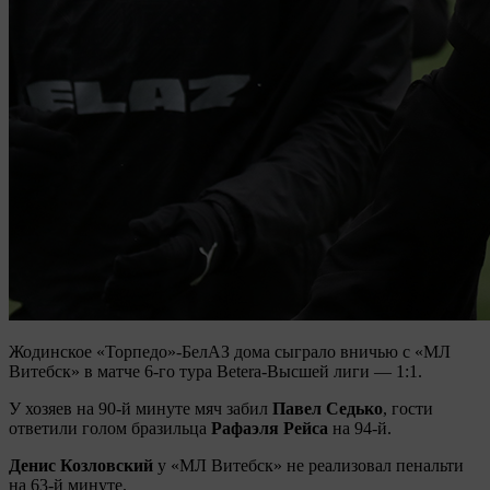
Жодинское «Торпедо»-БелАЗ дома сыграло вничью с «МЛ
Витебск» в матче 6-го тура Betera-Высшей лиги — 1:1.
У хозяев на 90-й минуте мяч забил
Павел Седько
, гости
ответили голом бразильца
Рафаэля Рейса
на 94-й.
Денис Козловский
у «МЛ Витебск» не реализовал пенальти
на 63-й минуте.