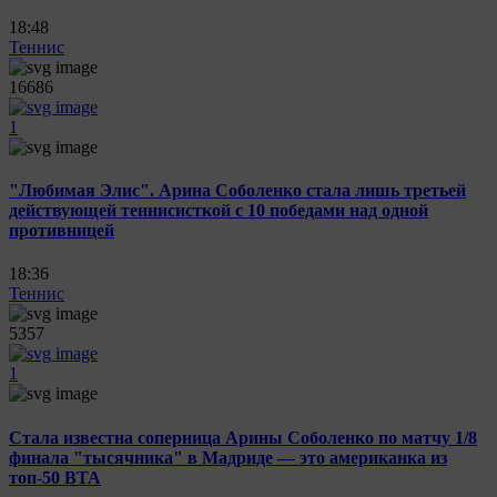
18:48
Теннис
16686
1
"Любимая Элис". Арина Соболенко стала лишь третьей
действующей теннисисткой с 10 победами над одной
противницей
18:36
Теннис
5357
1
Стала известна соперница Арины Соболенко по матчу 1/8
финала "тысячника" в Мадриде — это американка из
топ-50 ВТА