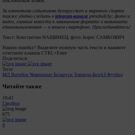
поклонников хозяев.
За ключевыми событиями белорусского и мирового спорта
также удобно следить в
telegram-канале
pressball.by: фото и
видео, главные новости в лаконичном формате и комьюнити
единомышленников — в вашем смартфоне. Присоединяйтесь!
Текст: Константин НАЩИНЕЦ; фото: Борис САМКОВИЧ
Нашли ошибку? Выделите нужную часть текста и нажмите
сочетание клавиш CTRL+Enter
Поделиться:
Теги:
МЛ Витебск
Чемпионат Беларуси
Торпедо-БелАЗ
Футбол
Читайте также
19:43
Гандбол
675
0