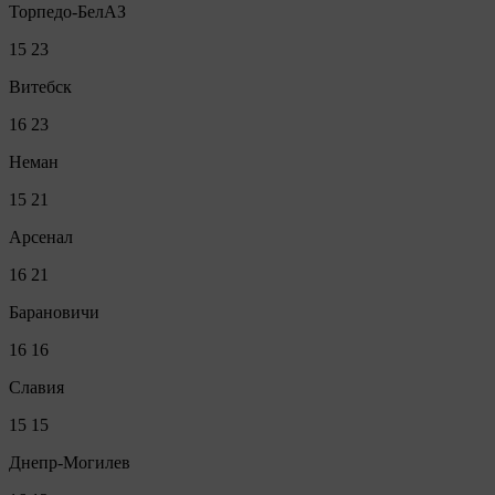
Торпедо-БелАЗ
15
23
Витебск
16
23
Неман
15
21
Арсенал
16
21
Барановичи
16
16
Славия
15
15
Днепр-Могилев