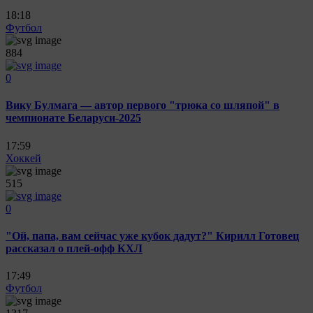
18:18
Футбол
884
0
Вику Булмага — автор первого "трюка со шляпой" в
чемпионате Беларуси-2025
17:59
Хоккей
515
0
"Ой, папа, вам сейчас уже кубок дадут?" Кирилл Готовец
рассказал о плей-офф КХЛ
17:49
Футбол