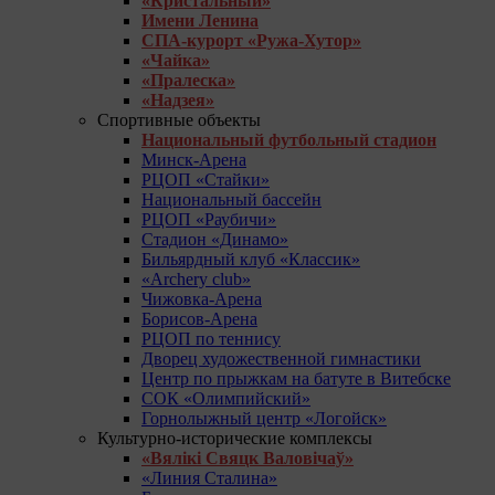
«Кристальный»
Имени Ленина
СПА-курорт «Ружа-Хутор»
«Чайка»
«Пралеска»
«Надзея»
Спортивные объекты
Национальный футбольный стадион
Минск-Арена
РЦОП «Стайки»
Национальный бассейн
РЦОП «Раубичи»
Стадион «Динамо»
Бильярдный клуб «Классик»
«Archery club»
Чижовка-Арена
Борисов-Арена
РЦОП по теннису
Дворец художественной гимнастики
Центр по прыжкам на батуте в Витебске
СОК «Олимпийский»
Горнолыжный центр «Логойск»
Культурно-исторические комплексы
«Вялікі Свяцк Валовічаў»
«Линия Сталина»