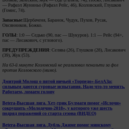
— Рафаэл Жуниньо (Рафаэл Рейс, 46), Козловский, Глушков
(Гомис, 74).
Запасные
:Щербаченя, Баранок, Чудук, Пухов, Русак,
Овсянников, Божко.
ГОЛЫ
: 1:0 — Седько (90, пас — Шукуров). 1:1 — Рейс (94+,
пас — Лисакович, с углового).
ПРЕДУПРЕЖДЕНИЯ
: Селява (26), Глушков (28), Лисакович
(39), Жук (53).
На 63-й минуте Козловский не реализовал пенальти за фол
против Козловского (мимо).
Дмитрий Молош о пятой ничьей «Торпедо»-БелАЗа:
сильным даются суровые испытания. Надо что-то менять.
Работаем, ломаем голову
Betera-Высшая лига. Хет-трик Булмаги помог «Ислочи»
сокрушить «Молодечно-2018», у которого уже шесть
подряд поражений со старта сезона (ВИДЕО)
Betera-Высшая лига. Дубль Джиме помог минскому