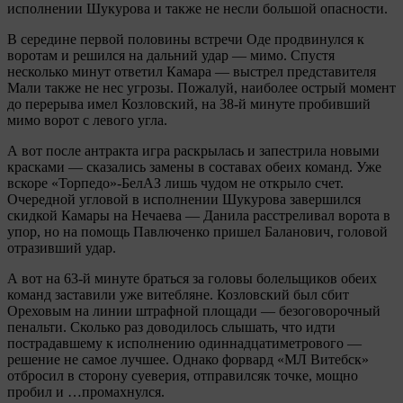
исполнении Шукурова и также не несли большой опасности.
В середине первой половины встречи Оде продвинулся к
воротам и решился на дальний удар — мимо. Спустя
несколько минут ответил Камара — выстрел представителя
Мали также не нес угрозы. Пожалуй, наиболее острый момент
до перерыва имел Козловский, на 38-й минуте пробивший
мимо ворот с левого угла.
А вот после антракта игра раскрылась и запестрила новыми
красками — сказались замены в составах обеих команд. Уже
вскоре «Торпедо»-БелАЗ лишь чудом не открыло счет.
Очередной угловой в исполнении Шукурова завершился
скидкой Камары на Нечаева — Данила расстреливал ворота в
упор, но на помощь Павлюченко пришел Баланович, головой
отразивший удар.
А вот на 63-й минуте браться за головы болельщиков обеих
команд заставили уже витебляне. Козловский был сбит
Ореховым на линии штрафной площади — безоговорочный
пенальти. Сколько раз доводилось слышать, что идти
пострадавшему к исполнению одиннадцатиметрового —
решение не самое лучшее. Однако форвард «МЛ Витебск»
отбросил в сторону суеверия, отправилсяк точке, мощно
пробил и …промахнулся.