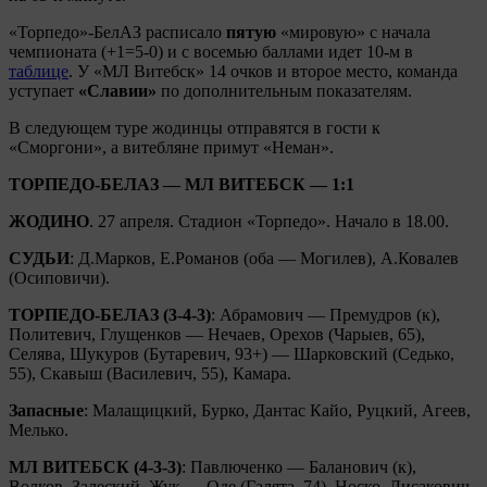
«Торпедо»-БелАЗ расписало
пятую
«мировую» с начала
чемпионата (+1=5-0) и с восемью баллами идет 10-м в
таблице
. У «МЛ Витебск» 14 очков и второе место, команда
уступает
«Славии»
по дополнительным показателям.
В следующем туре жодинцы отправятся в гости к
«Сморгони», а витебляне примут «Неман».
ТОРПЕДО-БЕЛАЗ
— МЛ ВИТЕБСК — 1:1
ЖОДИНО
. 27 апреля. Стадион «Торпедо». Начало в 18.00.
СУДЬИ
: Д.Марков, Е.Романов (оба — Могилев), А.Ковалев
(Осиповичи).
ТОРПЕДО-БЕЛАЗ (3-4-3)
: Абрамович — Премудров (к),
Политевич, Глущенков — Нечаев, Орехов (Чарыев, 65),
Селява, Шукуров (Бутаревич, 93+) — Шарковский (Седько,
55), Скавыш (Василевич, 55), Камара.
Запасные
: Малащицкий, Бурко, Дантас Кайо, Руцкий, Агеев,
Мелько.
МЛ ВИТЕБСК (4-3-3)
: Павлюченко — Баланович (к),
Волков, Залеский, Жук — Оде (Галята, 74), Носко, Лисакович