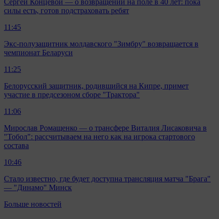
Сергей Концевой — о возвращении на поле в 40 лет: пока
силы есть, готов подстраховать ребят
11:45
Экс-полузащитник молдавского "Зимбру" возвращается в
чемпионат Беларуси
11:25
Белорусский защитник, родившийся на Кипре, примет
участие в предсезоном сборе "Трактора"
11:06
Мирослав Ромащенко — о трансфере Виталия Лисаковича в
"Тобол": рассчитываем на него как на игрока стартового
состава
10:46
Стало известно, где будет доступна трансляция матча "Брага"
— "Динамо" Минск
Больше новостей