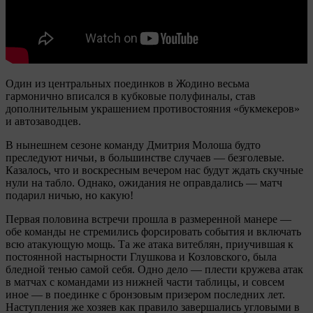
Один из центральных поединков в Жодино весьма
гармонично вписался в кубковые полуфиналы, став
дополнительным украшением противостояния «букмекеров»
и автозаводцев.
В нынешнем сезоне команду Дмитрия Молоша будто
преследуют ничьи, в большинстве случаев — безголевые.
Казалось, что и воскресным вечером нас будут ждать скучные
нули на табло. Однако, ожидания не оправдались — матч
подарил ничью, но какую!
Первая половина встречи прошла в размеренной манере —
обе команды не стремились форсировать события и включать
всю атакующую мощь. Та же атака витеблян, приучившая к
постоянной настырности Глушкова и Козловского, была
бледной тенью самой себя. Одно дело — плести кружева атак
в матчах с командами из нижней части таблицы, и совсем
иное — в поединке с бронзовым призером последних лет.
Наступления же хозяев как правило завершались угловыми в