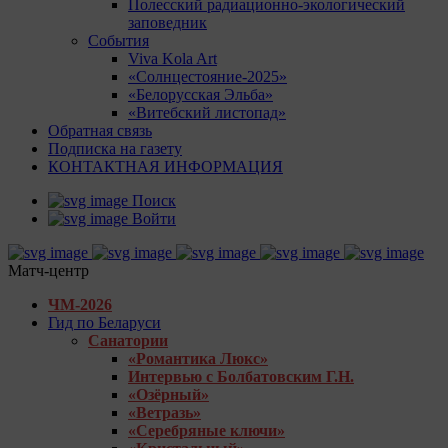
Полесский радиационно-экологический
заповедник
События
Viva Kola Art
«Солнцестояние-2025»
«Белорусская Эльба»
«Витебский листопад»
Обратная связь
Подписка на газету
КОНТАКТНАЯ ИНФОРМАЦИЯ
Поиск
Войти
Матч-центр
ЧМ-2026
Гид по Беларуси
Санатории
«Романтика Люкс»
Интервью с Болбатовским Г.Н.
«Озёрный»
«Ветразь»
«Серебряные ключи»