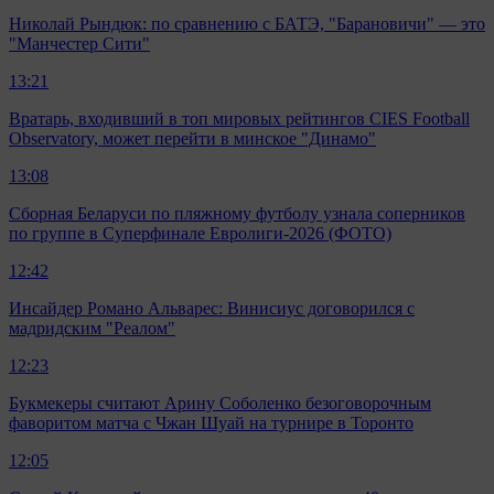
Николай Рындюк: по сравнению с БАТЭ, "Барановичи" — это
"Манчестер Сити"
13:21
Вратарь, входивший в топ мировых рейтингов CIES Football
Observatory, может перейти в минское "Динамо"
13:08
Сборная Беларуси по пляжному футболу узнала соперников
по группе в Суперфинале Евролиги-2026 (ФОТО)
12:42
Инсайдер Романо Альварес: Винисиус договорился с
мадридским "Реалом"
12:23
Букмекеры считают Арину Соболенко безоговорочным
фаворитом матча с Чжан Шуай на турнире в Торонто
12:05