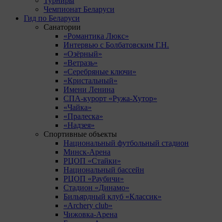
Турниры
Чемпионат Беларуси
Гид по Беларуси
Санатории
«Романтика Люкс»
Интервью с Болбатовским Г.Н.
«Озёрный»
«Ветразь»
«Серебряные ключи»
«Кристальный»
Имени Ленина
СПА-курорт «Ружа-Хутор»
«Чайка»
«Пралеска»
«Надзея»
Спортивные объекты
Национальный футбольный стадион
Минск-Арена
РЦОП «Стайки»
Национальный бассейн
РЦОП «Раубичи»
Стадион «Динамо»
Бильярдный клуб «Классик»
«Archery club»
Чижовка-Арена