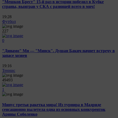
"Мешков Брест" 15-й раз в истории победил в Кубке
страны, выиграв у СКА с разницей всего в мяч!
19:28
Футбол
227
0
"Динамо" Мн — "Минск". Душан Бакич начнет встречу в
запасе хозяев
19:16
Теннис
49493
1
Минус третья ракетка мира! Из турнира в Мадриде
сенсационно вылетела одна из основных конкуренток
Арины Соболенко