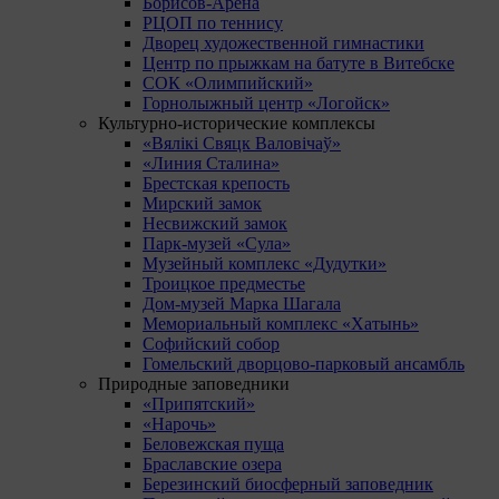
Борисов-Арена
РЦОП по теннису
Дворец художественной гимнастики
Центр по прыжкам на батуте в Витебске
СОК «Олимпийский»
Горнолыжный центр «Логойск»
Культурно-исторические комплексы
«Вялікі Свяцк Валовічаў»
«Линия Сталина»
Брестская крепость
Мирский замок
Несвижский замок
Парк-музей «Сула»
Музейный комплекс «Дудутки»
Троицкое предместье
Дом-музей Марка Шагала
Мемориальный комплекс «Хатынь»
Софийский собор
Гомельский дворцово-парковый ансамбль
Природные заповедники
«Припятский»
«Нарочь»
Беловежская пуща
Браславские озера
Березинский биосферный заповедник