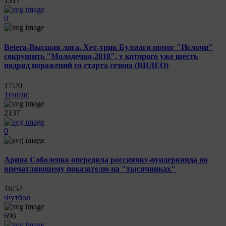
1317
0
Betera-Высшая лига. Хет-трик Булмаги помог "Ислочи"
сокрушить "Молодечно-2018", у которого уже шесть
подряд поражений со старта сезона (ВИДЕО)
17:20
Теннис
2137
0
Арина Соболенко опередила россиянку-вундеркинда по
впечатляющему показателю на "тысячниках"
16:52
Футбол
696