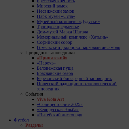
Брестская крепость
Мирский замок
Несвижский замок
Парк-музей «Сула»
Музейный комплекс «Дудутки»
Троицкое предместье
Дом-музей Марка Шагала
Мемориальный комплекс «Хатынь»
Софийский собор
Гомельский дворцово-парковый ансамбль
Природные заповедники
«Припятский»
«Нарочь»
Беловежская пуща
Браславские озера
Березинский биосферный заповедник
Полесский радиационно-экологический
заповедник
События
Viva Kola Art
«Солнцестояние-2025»
«Белорусская Эльба»
«Витебский листопад»
Футбол
Разделы