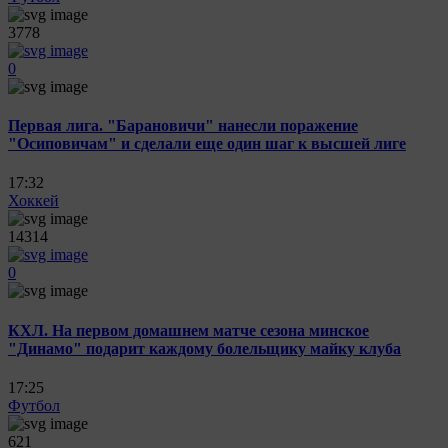
3778
0
Первая лига. "Барановичи" нанесли поражение
"Осиповичам" и сделали еще один шаг к высшей лиге
17:32
Хоккей
14314
0
КХЛ. На первом домашнем матче сезона минское
"Динамо" подарит каждому болельщику майку клуба
17:25
Футбол
621