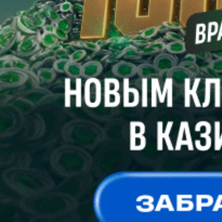
в марте 2022 года, четыре победы в первенстве и по две в
Кубке и Суперкубке Беларуси. Результаты впечатляют.
Корреспондент “ПБ” встретился с Александром Валерьевичем
в день выхода команды из отпуска и побеседовал о днях
минувших и планах на ближайшие месяцы.
Сергей СЕЛИВАНОВ
Хоккей. Кубок Салея. Августовское безумие
Позавчера, 2 августа, взял старт второй по значимости
официальный хоккейный турнир на внутреннем фронте. C
2013 года розыгрыш Кубка Беларуси носит имя
прославленного отечественного хоккеиста Руслана Салея, а
вообще в сезоне-2026/27 мероприятие пройдет 26-й раз.