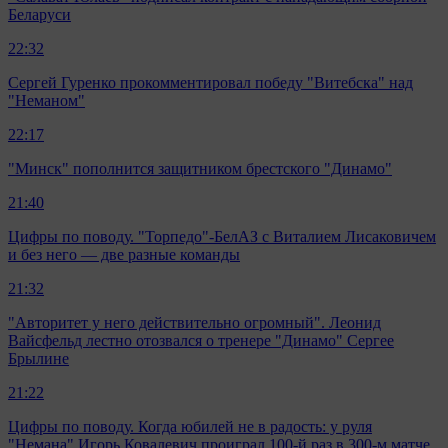
Беларуси
22:32
Сергей Гуренко прокомментировал победу "Витебска" над
"Неманом"
22:17
"Минск" пополнится защитником брестского "Динамо"
21:40
Цифры по поводу. "Торпедо"-БелАЗ с Виталием Лисаковичем
и без него — две разные команды
21:32
"Авторитет у него действительно огромный". Леонид
Вайсфельд лестно отозвался о тренере "Динамо" Сергее
Брылине
21:22
Цифры по поводу. Когда юбилей не в радость: у руля
"Немана" Игорь Ковалевич проиграл 100-й раз в 300-м матче