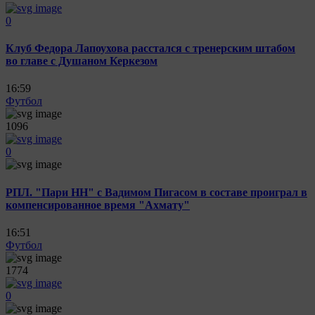
0
Клуб Федора Лапоухова расстался с тренерским штабом
во главе с Душаном Керкезом
16:59
Футбол
1096
0
РПЛ. "Пари НН" с Вадимом Пигасом в составе проиграл в
компенсированное время "Ахмату"
16:51
Футбол
1774
0