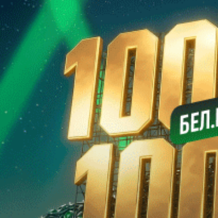
Betera-высшей лиге уже совершено немало взаимовыгодных
сделок, но особняком выглядит возвращение в Могилев
Кирилла Цепенкова. Один из наиболее одаренных
футболистов Беларуси, рожденных в XXI веке, вернулся в
альма-матер, где старательно постигал футбольное искусство
в специализированной школе “Днепра”.
Александр КАНАНОВИЧ
Футзал. Александр Чибисов. Нахожусь в своей команде
Лучшим футзальным тренером Беларуси третий раз был
признан Александр ЧИБИСОВ — он привел “Столицу” к
золоту в чемпионате страны и выигрышу Кубка. В коллекции
42-летнего специалиста, тренерский дебют которого состоялся