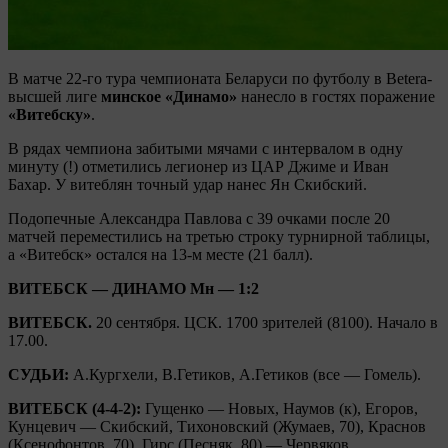
В матче 22-го тура чемпионата Беларуси по футболу в Betera-
высшей лиге
минское «Динамо»
нанесло в гостях поражение
«Витебску»
.
В рядах чемпиона забитыми мячами с интервалом в одну
минуту (!) отметились легионер из ЦАР Джиме и Иван
Бахар. У витеблян точный удар нанес Ян Скибский.
Подопечные Александра Павлова с 39 очками после 20
матчей переместились на третью строку турнирной таблицы,
а «Витебск» остался на 13-м месте (21 балл).
ВИТЕБСК — ДИНАМО Мн —
1
:
2
ВИТЕБСК.
20 сентября. ЦСК. 1700 зрителей (8100). Начало в
17.00.
СУДЬИ:
А.Кургхели, В.Гетиков, А.Гетиков (все — Гомель).
ВИТЕБСК (4-4-2):
Гущенко — Новых, Наумов (к), Егоров,
Кунцевич — Скибский, Тихоновский (Жумаев, 70), Краснов
(Ксенофонтов, 70), Гирс (Песняк, 80) — Червяков