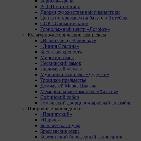
Борисов-Арена
РЦОП по теннису
Дворец художественной гимнастики
Центр по прыжкам на батуте в Витебске
СОК «Олимпийский»
Горнолыжный центр «Логойск»
Культурно-исторические комплексы
«Вялікі Свяцк Валовічаў»
«Линия Сталина»
Брестская крепость
Мирский замок
Несвижский замок
Парк-музей «Сула»
Музейный комплекс «Дудутки»
Троицкое предместье
Дом-музей Марка Шагала
Мемориальный комплекс «Хатынь»
Софийский собор
Гомельский дворцово-парковый ансамбль
Природные заповедники
«Припятский»
«Нарочь»
Беловежская пуща
Браславские озера
Березинский биосферный заповедник