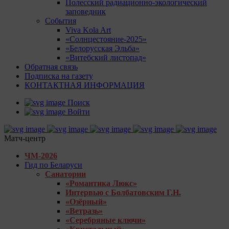
Полесский радиационно-экологический
заповедник
События
Viva Kola Art
«Солнцестояние-2025»
«Белорусская Эльба»
«Витебский листопад»
Обратная связь
Подписка на газету
КОНТАКТНАЯ ИНФОРМАЦИЯ
Поиск
Войти
Матч-центр
ЧМ-2026
Гид по Беларуси
Санатории
«Романтика Люкс»
Интервью с Болбатовским Г.Н.
«Озёрный»
«Ветразь»
«Серебряные ключи»