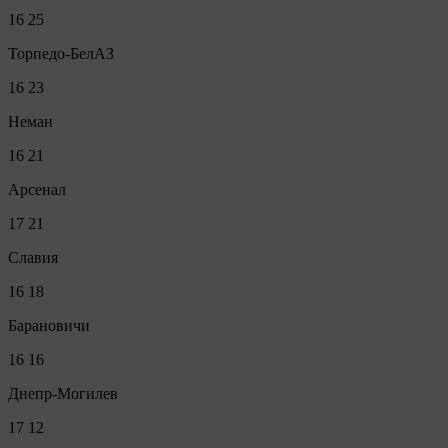
16
25
Торпедо-БелАЗ
16
23
Неман
16
21
Арсенал
17
21
Славия
16
18
Барановичи
16
16
Днепр-Могилев
17
12