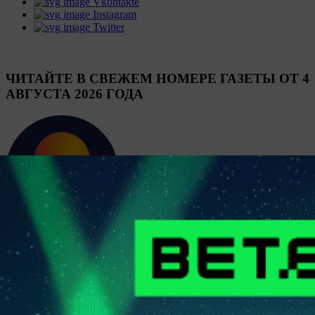
Vkontakte
Instagram
Twitter
ЧИТАЙТЕ В СВЕЖЕМ НОМЕРЕ ГАЗЕТЫ ОТ 4
АВГУСТА 2026 ГОДА
Сергей СЕЛИВАНОВ
Футбол. Betera-высшая лига. Особое мнение. Место для
шага…
Во время открытого до девятого августа трансферного окна в