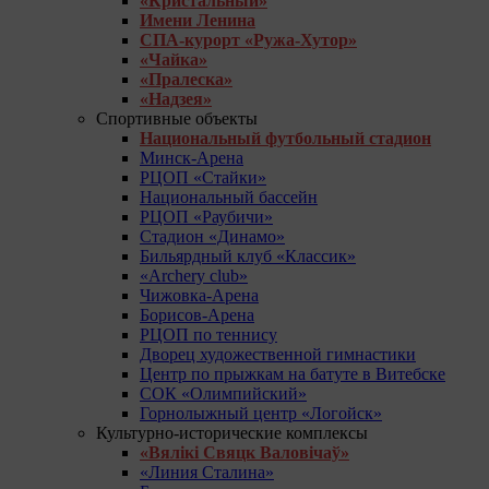
«Кристальный»
Имени Ленина
СПА-курорт «Ружа-Хутор»
«Чайка»
«Пралеска»
«Надзея»
Спортивные объекты
Национальный футбольный стадион
Минск-Арена
РЦОП «Стайки»
Национальный бассейн
РЦОП «Раубичи»
Стадион «Динамо»
Бильярдный клуб «Классик»
«Archery club»
Чижовка-Арена
Борисов-Арена
РЦОП по теннису
Дворец художественной гимнастики
Центр по прыжкам на батуте в Витебске
СОК «Олимпийский»
Горнолыжный центр «Логойск»
Культурно-исторические комплексы
«Вялікі Свяцк Валовічаў»
«Линия Сталина»