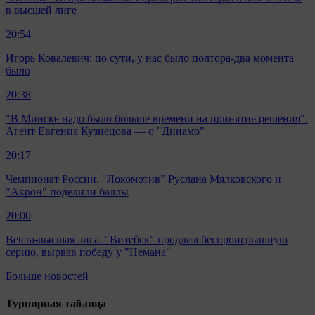
в высшей лиге
20:54
Игорь Ковалевич: по сути, у нас было полтора-два момента
было
20:38
"В Минске надо было больше времени на принятие решения".
Агент Евгения Кузнецова — о "Динамо"
20:17
Чемпионат России. "Локомотив" Руслана Мялковского и
"Акрон" поделили баллы
20:00
Betera-высшая лига. "Витебск" продлил беспроигрышную
серию, вырвав победу у "Немана"
Больше новостей
Турнирная таблица