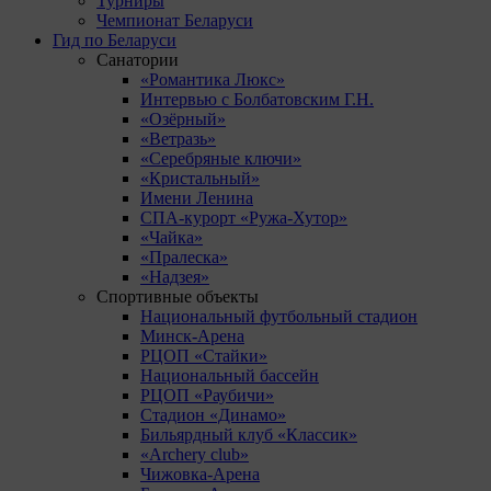
Турниры
Чемпионат Беларуси
Гид по Беларуси
Санатории
«Романтика Люкс»
Интервью с Болбатовским Г.Н.
«Озёрный»
«Ветразь»
«Серебряные ключи»
«Кристальный»
Имени Ленина
СПА-курорт «Ружа-Хутор»
«Чайка»
«Пралеска»
«Надзея»
Спортивные объекты
Национальный футбольный стадион
Минск-Арена
РЦОП «Стайки»
Национальный бассейн
РЦОП «Раубичи»
Стадион «Динамо»
Бильярдный клуб «Классик»
«Archery club»
Чижовка-Арена