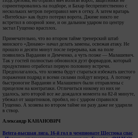
Подстрелова, но отразил мяч вблизи ворот, защитники не
сориентировались на подборе, и Бахар беспрепятственно с
нескольких метров переправил мяч в сетку. А затем вратарь
«Витебска» как будто потерял ворота, Джиме никто не
встретил в опорной зоне, и он дальним ударом по центру
застал Гущенко врасплох.
Примечательно, что во втором тайме тренерский штаб
минского «Динамо» начал делать замены, освежая атаку. Не
прошло и десяти минут после перерыва, как на поле
появились Варданян и Демченко, а чуть позже — Малашевич.
Так у гостей полностью обновился дуэт форвардов, который
продуктивно отработал первую половину встречи.
Предполагалось, что хозяева будут стараться избежать шестого
поражения подряд и всеми силами пойдут вперед. А потому
быстроногие Варданян и Малашевич были отправлены с
прицелом на контратаки. Отличиться никому из них не
удалось, зато второй все же дождался момента на 82-й минуте,
убежал от защитников, пробил, но с ударом справился
Гущенко. А хозяева во втором тайме ни разу даже не ударили
в створ.
Александр КАНАНОВИЧ
Betera-высшая лига. 16-й гол в чемпионате Шестюка спас