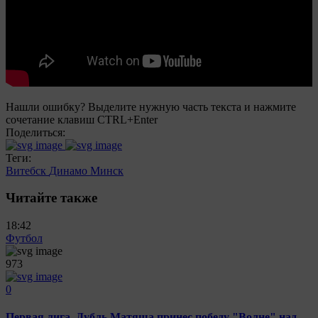
Нашли ошибку? Выделите нужную часть текста и нажмите
сочетание клавиш CTRL+Enter
Поделиться:
Теги:
Витебск
Динамо Минск
Читайте также
18:42
Футбол
973
0
Первая лига. Дубль Матяша принес победу "Волне" над