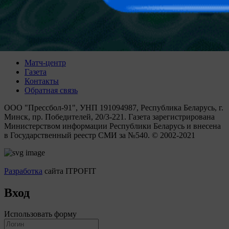
Защищать звание победителя будет столичная “Юность”, а
всего обладателями почетного трофея в разное время
становились семь ледовых дружин, причем четыре из них
представляют периферию.
Купить подписку
Матч-центр
Газета
Контакты
Обратная связь
ООО "Прессбол-91", УНП 191094987, Республика Беларусь, г.
Минск, пр. Победителей, 20/3-221. Газета зарегистрирована
Министерством информации Республики Беларусь и внесена
в Государственный реестр СМИ за №540. © 2002-2021
Разработка
сайта ITPOFIT
Вход
Использовать форму