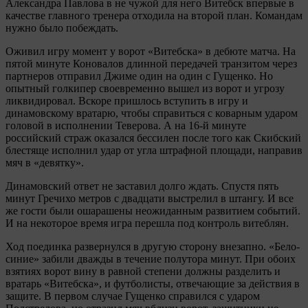
Александра Павлова в не чужой для него Витебск впервые в
качестве главного тренера отходила на второй план. Командам
нужно было побеждать.
Оживил игру момент у ворот «Витебска» в дебюте матча. На
пятой минуте Коновалов длинной передачей транзитом через
партнеров отправил Джиме один на один с Гущенко. Но
опытный голкипер своевременно вышел из ворот и угрозу
ликвидировал. Вскоре пришлось вступить в игру и
динамовскому вратарю, чтобы справиться с коварным ударом
головой в исполнении Теверова. А на 16-й минуте
российский страж оказался бессилен после того как Скибский
блестяще исполнил удар от угла штрафной площади, направив
мяч в «девятку».
Динамовский ответ не заставил долго ждать. Спустя пять
минут Гречихо метров с двадцати выстрелил в штангу. И все
же гости были ошарашены неожиданным развитием событий.
И на некоторое время игра перешла под контроль витеблян.
Ход поединка развернулся в другую сторону внезапно. «Бело-
синие» забили дважды в течение полутора минут. При обоих
взятиях ворот вину в равной степени должны разделить и
вратарь «Витебска», и футболисты, отвечающие за действия в
защите. В первом случае Гущенко справился с ударом