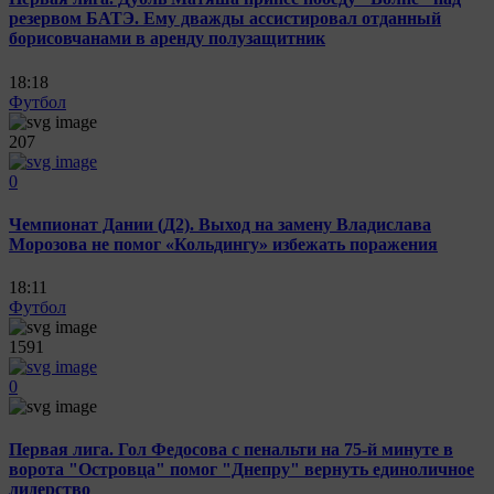
резервом БАТЭ. Ему дважды ассистировал отданный
борисовчанами в аренду полузащитник
18:18
Футбол
207
0
Чемпионат Дании (Д2). Выход на замену Владислава
Морозова не помог «Кольдингу» избежать поражения
18:11
Футбол
1591
0
Первая лига. Гол Федосова с пенальти на 75-й минуте в
ворота "Островца" помог "Днепру" вернуть единоличное
лидерство