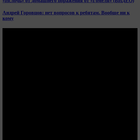
«Ислочь» от домашнего поражения от «Гомеля» (ВИДЕО)
Андрей Горовцов: нет вопросов к ребятам. Вообще ни к
кому