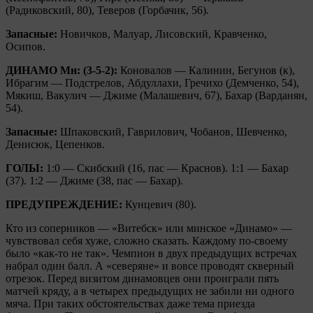
(Радиковский, 80), Теверов (Горбачик, 56).
Запасные:
Новичков, Малуар, Лисовский, Кравченко,
Осипов.
ДИНАМО Мн: (3-5-2):
Коновалов — Калинин, Бегунов (к),
Ибрагим — Подстрелов, Абдуллахи, Гречихо (Демченко, 54),
Мякиш, Вакулич — Джиме (Малашевич, 67), Бахар (Варданян,
54).
Запасные:
Шпаковский, Гаврилович, Чобанов, Шевченко,
Денисюк, Цепенков.
ГОЛЫ:
1:0 — Скибский (16, пас — Краснов). 1:1 — Бахар
(37). 1:2 — Джиме (38, пас — Бахар).
ПРЕДУПРЕЖДЕНИЕ:
Кунцевич (80).
Кто из соперников — «Витебск» или минское «Динамо» —
чувствовал себя хуже, сложно сказать. Каждому по-своему
было «как-то не так». Чемпион в двух предыдущих встречах
набрал один балл. А «северяне» и вовсе проводят скверный
отрезок. Перед визитом динамовцев они проиграли пять
матчей кряду, а в четырех предыдущих не забили ни одного
мяча. При таких обстоятельствах даже тема приезда