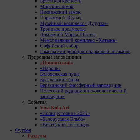
Брестская крепость
Мирский замок
Несвижский замок
Парк-музей «Сула»
Музейный комплекс «Дудутки»
Троицкое предместье
Дом-музей Марка Шагала
Мемориальный комплекс «Хатынь»
Софийский собор
Гомельский дворцово-парковый ансамбль
Природные заповедники
«Припятский»
«Нарочь»
Беловежская пуща
Браславские озера
Березинский биосферный заповедник
Полесский радиационно-экологический
заповедник
События
Viva Kola Art
«Солнцестояние-2025»
«Белорусская Эльба»
«Витебский листопад»
Футбол
Разделы