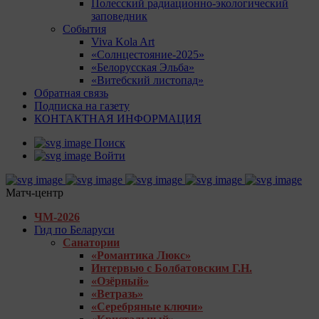
Полесский радиационно-экологический
заповедник
События
Viva Kola Art
«Солнцестояние-2025»
«Белорусская Эльба»
«Витебский листопад»
Обратная связь
Подписка на газету
КОНТАКТНАЯ ИНФОРМАЦИЯ
Поиск
Войти
Матч-центр
ЧМ-2026
Гид по Беларуси
Санатории
«Романтика Люкс»
Интервью с Болбатовским Г.Н.
«Озёрный»
«Ветразь»
«Серебряные ключи»