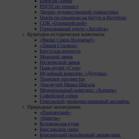
Борисов-Арена
РЦОП по теннису
Дворец художественной гимнастики
Центр по прыжкам на батуте в Витебске
СОК «Олимпийский»
Горнолыжный центр «Логойск»
Культурно-исторические комплексы
«Вялікі Свяцк Валовічаў»
«Линия Сталина»
Брестская крепость
Мирский замок
Несвижский замок
Парк-музей «Сула»
Музейный комплекс «Дудутки»
Троицкое предместье
Дом-музей Марка Шагала
Мемориальный комплекс «Хатынь»
Софийский собор
Гомельский дворцово-парковый ансамбль
Природные заповедники
«Припятский»
«Нарочь»
Беловежская пуща
Браславские озера
Березинский биосферный заповедник