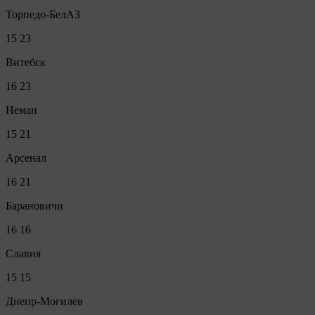
Торпедо-БелАЗ
15
23
Витебск
16
23
Неман
15
21
Арсенал
16
21
Барановичи
16
16
Славия
15
15
Днепр-Могилев