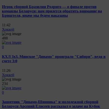
Игрок сборной Бразилии Родриго — о финале против
команды Беларуси: нам придется обратить внимание на
Бриштеля, иначе мы будем наказаны
11:42
Хоккей
488
0
КХЛ 3x3. Минское "Динамо" проиграло "Сибири", ведя в
счете 3:0
11:26
Хоккей
234
0
Защитник "Динамо-Шинника" и молодежной сборной
Беларуси Арсений Елисеев рассказал о задаче на Кубок