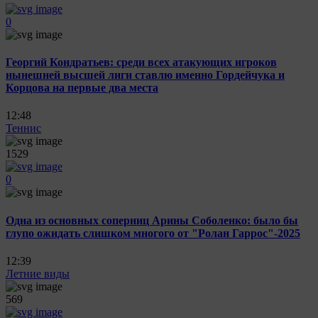
0
Георгий Кондратьев: среди всех атакующих игроков
нынешней высшей лиги ставлю именно Гордейчука и
Корцова на первые два места
12:48
Теннис
1529
0
Одна из основных соперниц Арины Соболенко: было бы
глупо ожидать слишком многого от "Ролан Гаррос"-2025
12:39
Летние виды
569