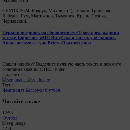
Радиковский.
СЛУЦК-2024: Коврук, Михнюк (к), Толкин, Грищенко,
Лебедев, Рум, Мартьянов, Тымонюк, Крень, Позняк,
Чернявский.
Первый поединок на обновленном «Тракторе», жаркий
матч в Борисове, «МЛ Витебск» в гостях у «Славии».
Анонс восьмого тура Betera-Высшей лиги
Нашли ошибку? Выделите нужную часть текста и нажмите
сочетание клавиш CTRL+Enter
Поделиться:
Теги:
Чемпионат Беларуси
Футбол
Читайте также
12:53
Футбол
4271