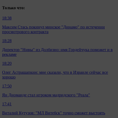
Только что:
18:38
Максим Стась покинул минское "Динамо" по истечении
просмотрового контракта
18:28
Директор "Нивы" из Долбизно: имя Гордейчука поможет и в
рекламе
18:20
Олег Астрашапкин: мне сказали, что в Израиле сейчас все
хорошо
17:50
Ян Диоманде стал игроком мадридского "Реала"
17:41
Виталий Кутузов: "МЛ Витебск" точно сможет выстоять