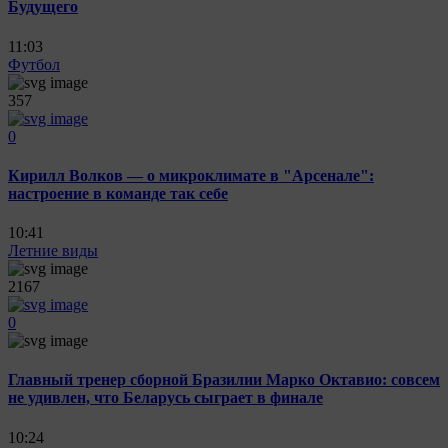
Будущего
11:03
Футбол
357
0
Кирилл Волков — о микроклимате в "Арсенале":
настроение в команде так себе
10:41
Летние виды
2167
0
Главный тренер сборной Бразилии Марко Октавио: совсем
не удивлен, что Беларусь сыграет в финале
10:24