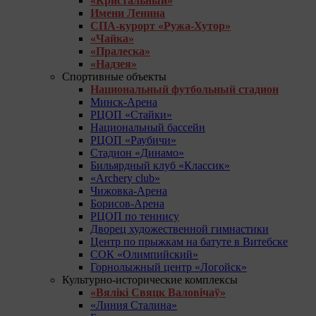
«Кристальный»
Имени Ленина
СПА-курорт «Ружа-Хутор»
«Чайка»
«Пралеска»
«Надзея»
Спортивные объекты
Национальный футбольный стадион
Минск-Арена
РЦОП «Стайки»
Национальный бассейн
РЦОП «Раубичи»
Стадион «Динамо»
Бильярдный клуб «Классик»
«Archery club»
Чижовка-Арена
Борисов-Арена
РЦОП по теннису
Дворец художественной гимнастики
Центр по прыжкам на батуте в Витебске
СОК «Олимпийский»
Горнолыжный центр «Логойск»
Культурно-исторические комплексы
«Вялікі Свяцк Валовічаў»
«Линия Сталина»