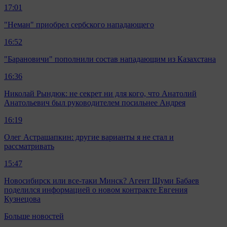
17:01
"Неман" приобрел сербского нападающего
16:52
"Барановичи" пополнили состав нападающим из Казахстана
16:36
Николай Рындюк: не секрет ни для кого, что Анатолий
Анатольевич был руководителем посильнее Андрея
16:19
Олег Астрашапкин: другие варианты я не стал и
рассматривать
15:47
Новосибирск или все-таки Минск? Агент Шуми Бабаев
поделился информацией о новом контракте Евгения
Кузнецова
Больше новостей