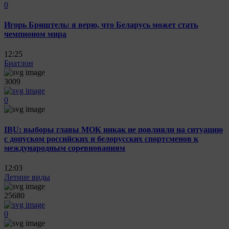
0
Игорь Бриштель: я верю, что Беларусь может стать
чемпионом мира
12:25
Биатлон
3009
0
IBU: выборы главы МОК никак не повлияли на ситуацию
с допуском российских и белорусских спортсменов к
международным соревнованиям
12:03
Летние виды
25680
0