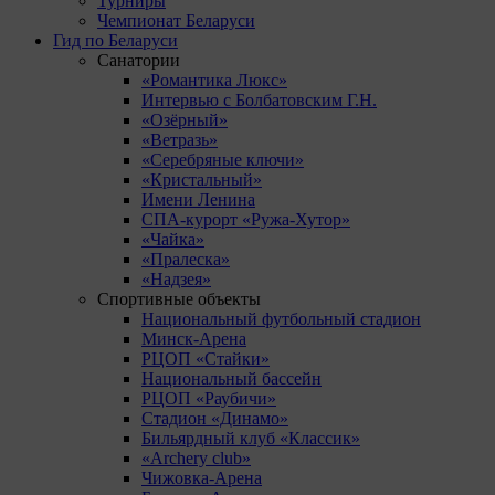
Турниры
Чемпионат Беларуси
Гид по Беларуси
Санатории
«Романтика Люкс»
Интервью с Болбатовским Г.Н.
«Озёрный»
«Ветразь»
«Серебряные ключи»
«Кристальный»
Имени Ленина
СПА-курорт «Ружа-Хутор»
«Чайка»
«Пралеска»
«Надзея»
Спортивные объекты
Национальный футбольный стадион
Минск-Арена
РЦОП «Стайки»
Национальный бассейн
РЦОП «Раубичи»
Стадион «Динамо»
Бильярдный клуб «Классик»
«Archery club»
Чижовка-Арена