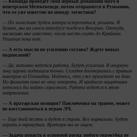
— Команда проведет свой первый домашний матч в
венгерском Мезекевешде, потом отправится в Румынию,
что-то уже известно по поводу логистики?
— По логистике будем завтра встречаться, решать. Я
думаю, мы на своем автобусе поедем в Венгрию. Оттуда,
насколько мне известно, часов шесть ехать до Крайовы.
Решения пока нет.
— А есть мысли по усилению состава? Ждете новых
подписаний?
— Да, активно ведется работа. Будут усиления. В опорную
зону игрока подпишем точно. Сегодня договорились с правым
вингером из Голландии. Надеюсь, что уже прилетит на днях.
Но фамилию пока не хочу говорить. И крайнего защитника
хотелось бы найти серьезного. Работа ведется в этом
направлении.
— А вратарская позиция? Павлюченко на травме, может
не восстановиться к играм ЛЧ.
— Еще дней десять и будет в строю. Все нормально, будет
играть в еврокубках. Вратаря мы не ищем.
— Задача попасть в основной раунд любого еврокубка не