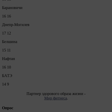
Барановичи
16
16
Днепр-Могилев
17
12
Белшина
15
11
Нафтан
16
10
БАТЭ
14
9
Партнер здорового образа жизни -
Мир фитнеса
.
Опрос