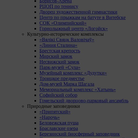
Борисов-Арена
РЦОП по теннису
Дворец художественной гимнастики
Центр по прыжкам на батуте в Витебске
СОК «Олимпийский»
Горнолыжный центр «Логойск»
Культурно-исторические комплексы
«Вялікі Свяцк Валовічаў»
«Линия Сталина»
Брестская крепость
Мирский замок
Несвижский замок
Парк-музей «Сула»
Музейный комплекс «Дудутки»
Троицкое предместье
Дом-музей Марка Шагала
Мемориальный комплекс «Хатынь»
Софийский собор
Гомельский дворцово-парковый ансамбль
Природные заповедники
«Припятский»
«Нарочь»
Беловежская пуща
Браславские озера
Березинский биосферный заповедник