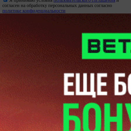
Я принимаю условия
пользовательского соглашения
и
согласен на обработку персональных данных согласно
политике конфиденциальности
Создать аккаунт
восстановление пароля
Вам будет отправлена ссылка для восстановления доступа
Отправить
Неавторизованные пользователи не могут оставлять
комментарии.
Пожалуйста,
войдите
или
зарегистрируйтесь
!?
Продолжая использовать наш сайт вы принимаете