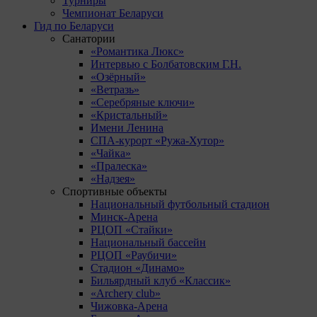
Турниры
Чемпионат Беларуси
Гид по Беларуси
Санатории
«Романтика Люкс»
Интервью с Болбатовским Г.Н.
«Озёрный»
«Ветразь»
«Серебряные ключи»
«Кристальный»
Имени Ленина
СПА-курорт «Ружа-Хутор»
«Чайка»
«Пралеска»
«Надзея»
Спортивные объекты
Национальный футбольный стадион
Минск-Арена
РЦОП «Стайки»
Национальный бассейн
РЦОП «Раубичи»
Стадион «Динамо»
Бильярдный клуб «Классик»
«Archery club»
Чижовка-Арена