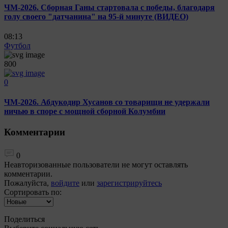
ЧМ-2026. Сборная Ганы стартовала с победы, благодаря
голу своего "датчанина" на 95-й минуте (ВИДЕО)
08:13
Футбол
800
0
ЧМ-2026. Абдукодир Хусанов со товарищи не удержали
ничью в споре с мощной сборной Колумбии
Комментарии
0
Неавторизованные пользователи не могут оставлять
комментарии.
Пожалуйста,
войдите
или
зарегистрируйтесь
Сортировать по:
Поделиться