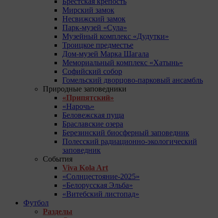
Брестская крепость
Мирский замок
Несвижский замок
Парк-музей «Сула»
Музейный комплекс «Дудутки»
Троицкое предместье
Дом-музей Марка Шагала
Мемориальный комплекс «Хатынь»
Софийский собор
Гомельский дворцово-парковый ансамбль
Природные заповедники
«Припятский»
«Нарочь»
Беловежская пуща
Браславские озера
Березинский биосферный заповедник
Полесский радиационно-экологический
заповедник
События
Viva Kola Art
«Солнцестояние-2025»
«Белорусская Эльба»
«Витебский листопад»
Футбол
Разделы