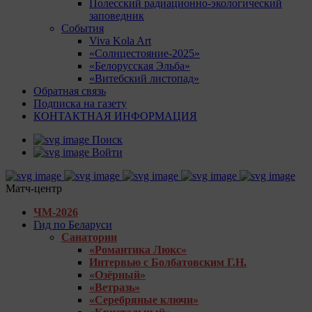
Полесский радиационно-экологический
заповедник
События
Viva Kola Art
«Солнцестояние-2025»
«Белорусская Эльба»
«Витебский листопад»
Обратная связь
Подписка на газету
КОНТАКТНАЯ ИНФОРМАЦИЯ
Поиск
Войти
Матч-центр
ЧМ-2026
Гид по Беларуси
Санатории
«Романтика Люкс»
Интервью с Болбатовским Г.Н.
«Озёрный»
«Ветразь»
«Серебряные ключи»