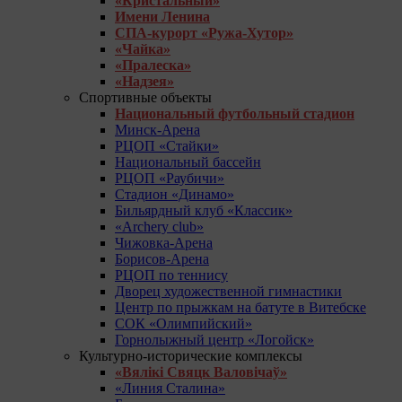
«Кристальный»
Имени Ленина
СПА-курорт «Ружа-Хутор»
«Чайка»
«Пралеска»
«Надзея»
Спортивные объекты
Национальный футбольный стадион
Минск-Арена
РЦОП «Стайки»
Национальный бассейн
РЦОП «Раубичи»
Стадион «Динамо»
Бильярдный клуб «Классик»
«Archery club»
Чижовка-Арена
Борисов-Арена
РЦОП по теннису
Дворец художественной гимнастики
Центр по прыжкам на батуте в Витебске
СОК «Олимпийский»
Горнолыжный центр «Логойск»
Культурно-исторические комплексы
«Вялікі Свяцк Валовічаў»
«Линия Сталина»