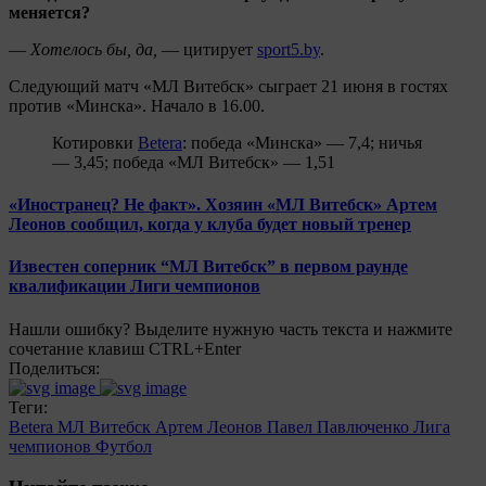
меняется?
—
Хотелось бы, да,
— цитирует
sport5.by
.
Следующий матч «МЛ Витебск» сыграет 21 июня в гостях
против «Минска». Начало в 16.00.
Котировки
Betera
: победа «Минска» — 7,4; ничья
— 3,45; победа «МЛ Витебск» — 1,51
«Иностранец? Не факт». Хозяин «МЛ Витебск» Артем
Леонов сообщил, когда у клуба будет новый тренер
Известен соперник “МЛ Витебск” в первом раунде
квалификации Лиги чемпионов
Нашли ошибку? Выделите нужную часть текста и нажмите
сочетание клавиш CTRL+Enter
Поделиться:
Теги:
Betera
МЛ Витебск
Артем Леонов
Павел Павлюченко
Лига
чемпионов
Футбол