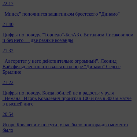
22:17
"Минск" пополнится защитником брестского "Динамо"
21:40
Цифры по поводу. "Торпедо"-БелАЗ с Виталием Лисаковичем
и без него — две разные команды
21:32
"Авторитет у него действительно огромный". Леонид
Вайсфельд лестно отозвался о тренере "Динамо" Сергее
Брылине
21:22
Цифры по поводу. Когда юбилей не в радость: у руля
"Немана" Игорь Ковалевич проиграл 100-й раз в 300-м матче
в высшей лиге
20:54
Игорь Ковалевич: по сути, у нас было полтора-два момента
было