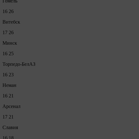
Гомель
16
26
Витебск
17
26
Минск
16
25
Торпедо-БелАЗ
16
23
Неман
16
21
Арсенал
17
21
Славия
16
18