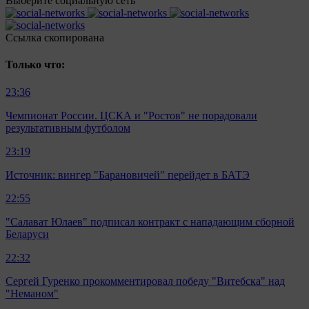
Выберите социальную сеть
Ccылка скопирована
Только что:
23:36
Чемпионат России. ЦСКА и "Ростов" не порадовали
результативным футболом
23:19
Источник: вингер "Барановичей" перейдет в БАТЭ
22:55
"Салават Юлаев" подписал контракт с нападающим сборной
Беларуси
22:32
Сергей Гуренко прокомментировал победу "Витебска" над
"Неманом"