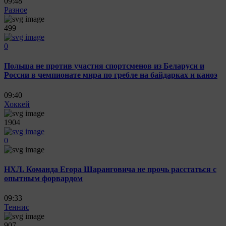
09:48
Разное
499
0
Польша не против участия спортсменов из Беларуси и
России в чемпионате мира по гребле на байдарках и каноэ
09:40
Хоккей
1904
0
НХЛ. Команда Егора Шаранговича не прочь расстаться с
опытным форвардом
09:33
Теннис
907