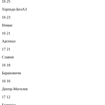
16
25
Торпедо-БелАЗ
16
23
Неман
16
21
Арсенал
17
21
Славия
16
18
Барановичи
16
16
Днепр-Могилев
17
12
Белшина