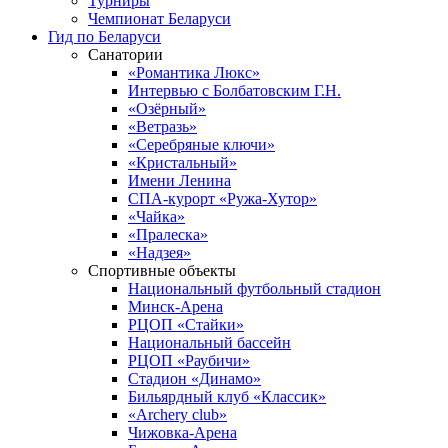
Турниры
Чемпионат Беларуси
Гид по Беларуси
Санатории
«Романтика Люкс»
Интервью с Болбатовским Г.Н.
«Озёрный»
«Ветразь»
«Серебряные ключи»
«Кристальный»
Имени Ленина
СПА-курорт «Ружа-Хутор»
«Чайка»
«Пралеска»
«Надзея»
Спортивные объекты
Национальный футбольный стадион
Минск-Арена
РЦОП «Стайки»
Национальный бассейн
РЦОП «Раубичи»
Стадион «Динамо»
Бильярдный клуб «Классик»
«Archery club»
Чижовка-Арена