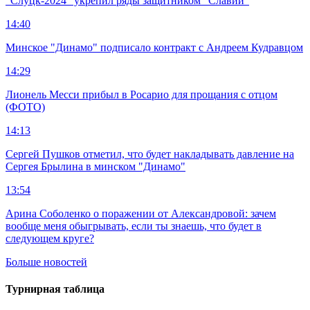
"Слуцк-2024" укрепил ряды защитником "Славии"
14:40
Минское "Динамо" подписало контракт с Андреем Кудравцом
14:29
Лионель Месси прибыл в Росарио для прощания с отцом
(ФОТО)
14:13
Сергей Пушков отметил, что будет накладывать давление на
Сергея Брылина в минском "Динамо"
13:54
Арина Соболенко о поражении от Александровой: зачем
вообще меня обыгрывать, если ты знаешь, что будет в
следующем круге?
Больше новостей
Турнирная таблица