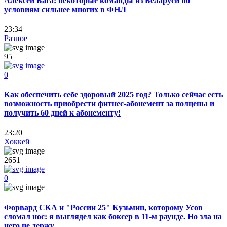
Алексей Бага: некоторые команды из Беларуси по
условиям сильнее многих в ФНЛ
23:34
Разное
95
0
Как обеспечить себе здоровый 2025 год? Только сейчас есть
возможность приобрести фитнес-абонемент за полцены и
получить 60 дней к абонементу!
23:20
Хоккей
2651
0
Форвард СКА и "России 25" Кузьмин, которому Усов
сломал нос: я выглядел как боксер в 11-м раунде. Но зла на
него не держу