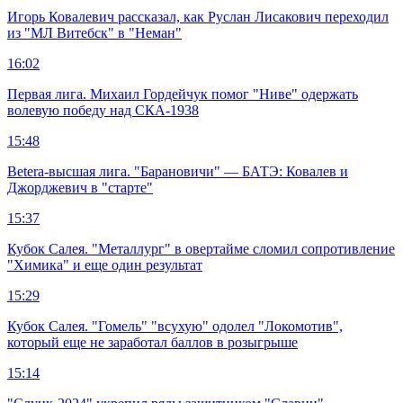
Игорь Ковалевич рассказал, как Руслан Лисакович переходил
из "МЛ Витебск" в "Неман"
16:02
Первая лига. Михаил Гордейчук помог "Ниве" одержать
волевую победу над СКА-1938
15:48
Betera-высшая лига. "Барановичи" — БАТЭ: Ковалев и
Джорджевич в "старте"
15:37
Кубок Салея. "Металлург" в овертайме сломил сопротивление
"Химика" и еще один результат
15:29
Кубок Салея. "Гомель" "всухую" одолел "Локомотив",
который еще не заработал баллов в розыгрыше
15:14