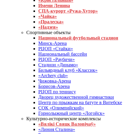
«Кристальный»
Имени Ленина
СПА-курорт «Ружа-Хутор»
«Чайка»
«Пралеска»
«Надзея»
Спортивные объекты
Национальный футбольный стадион
Минск-Арена
РЦОП «Стайки»
Национальный бассейн
РЦОП «Раубичи»
Стадион «Динамо»
Бильярдный клуб «Классик»
«Archery club»
Чижовка-Арена
Борисов-Арена
РЦОП по теннису
Дворец художественной гимнастики
Центр по прыжкам на батуте в Витебске
СОК «Олимпийский»
Горнолыжный центр «Логойск»
Культурно-исторические комплексы
«Вялікі Свяцк Валовічаў»
«Линия Сталина»