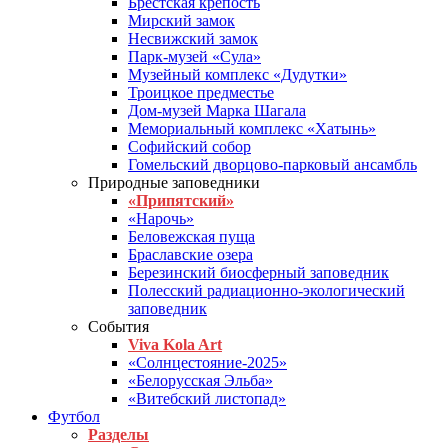
Брестская крепость
Мирский замок
Несвижский замок
Парк-музей «Сула»
Музейный комплекс «Дудутки»
Троицкое предместье
Дом-музей Марка Шагала
Мемориальный комплекс «Хатынь»
Софийский собор
Гомельский дворцово-парковый ансамбль
Природные заповедники
«Припятский»
«Нарочь»
Беловежская пуща
Браславские озера
Березинский биосферный заповедник
Полесский радиационно-экологический
заповедник
События
Viva Kola Art
«Солнцестояние-2025»
«Белорусская Эльба»
«Витебский листопад»
Футбол
Разделы