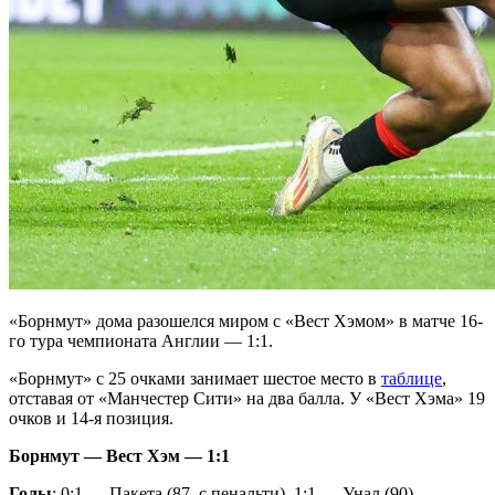
«Борнмут» дома разошелся миром с «Вест Хэмом» в матче 16-
го тура чемпионата Англии — 1:1.
«Борнмут» с 25 очками занимает шестое место в
таблице
,
отставая от «Манчестер Сити» на два балла. У «Вест Хэма» 19
очков и 14-я позиция.
Борнмут — Вест Хэм — 1:1
Голы
: 0:1 — Пакета (87, с пенальти). 1:1 — Унал (90).