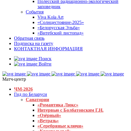
Полесский радиационно-экологический
заповедник
События
Viva Kola Art
«Солнцестояние-2025»
«Белорусская Эльба»
«Витебский листопад»
Обратная связь
Подписка на газету
КОНТАКТНАЯ ИНФОРМАЦИЯ
Поиск
Войти
Матч-центр
ЧМ-2026
Гид по Беларуси
Санатории
«Романтика Люкс»
Интервью с Болбатовским Г.Н.
«Озёрный»
«Ветразь»
«Серебряные ключи»