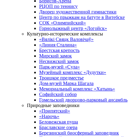
Борисов-Арена
РЦОП по теннису
Дворец художественной гимнастики
Центр по прыжкам на батуте в Витебске
СОК «Олимпийский»
Горнолыжный центр «Логойск»
Культурно-исторические комплексы
«Вялікі Свяцк Валовічаў»
«Линия Сталина»
Брестская крепость
Мирский замок
Несвижский замок
Парк-музей «Сула»
Музейный комплекс «Дудутки»
Троицкое предместье
Дом-музей Марка Шагала
Мемориальный комплекс «Хатынь»
Софийский собор
Гомельский дворцово-парковый ансамбль
Природные заповедники
«Припятский»
«Нарочь»
Беловежская пуща
Браславские озера
Березинский биосферный заповедник