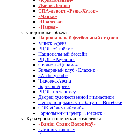
«Кристальный»
Имени Ленина
СПА-курорт «Ружа-Хутор»
«Чайка»
«Пралеска»
«Надзея»
Спортивные объекты
Национальный футбольный стадион
Минск-Арена
РЦОП «Стайки»
Национальный бассейн
РЦОП «Раубичи»
Стадион «Динамо»
Бильярдный клуб «Классик»
«Archery club»
Чижовка-Арена
Борисов-Арена
РЦОП по теннису
Дворец художественной гимнастики
Центр по прыжкам на батуте в Витебске
СОК «Олимпийский»
Горнолыжный центр «Логойск»
Культурно-исторические комплексы
«Вялікі Свяцк Валовічаў»
«Линия Сталина»