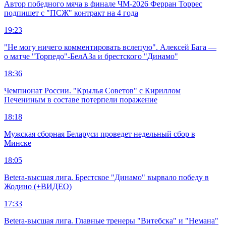
Автор победного мяча в финале ЧМ-2026 Ферран Торрес
подпишет с "ПСЖ" контракт на 4 года
19:23
"Не могу ничего комментировать вслепую". Алексей Бага —
о матче "Торпедо"-БелАЗа и брестского "Динамо"
18:36
Чемпионат России. "Крылья Советов" с Кириллом
Печениным в составе потерпели поражение
18:18
Мужская сборная Беларуси проведет недельный сбор в
Минске
18:05
Betera-высшая лига. Брестское "Динамо" вырвало победу в
Жодино (+ВИДЕО)
17:33
Betera-высшая лига. Главные тренеры "Витебска" и "Немана"