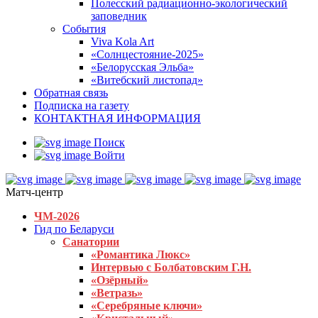
Полесский радиационно-экологический
заповедник
События
Viva Kola Art
«Солнцестояние-2025»
«Белорусская Эльба»
«Витебский листопад»
Обратная связь
Подписка на газету
КОНТАКТНАЯ ИНФОРМАЦИЯ
Поиск
Войти
Матч-центр
ЧМ-2026
Гид по Беларуси
Санатории
«Романтика Люкс»
Интервью с Болбатовским Г.Н.
«Озёрный»
«Ветразь»
«Серебряные ключи»