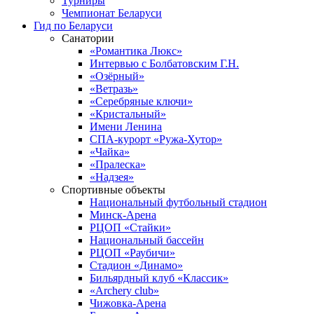
Турниры
Чемпионат Беларуси
Гид по Беларуси
Санатории
«Романтика Люкс»
Интервью с Болбатовским Г.Н.
«Озёрный»
«Ветразь»
«Серебряные ключи»
«Кристальный»
Имени Ленина
СПА-курорт «Ружа-Хутор»
«Чайка»
«Пралеска»
«Надзея»
Спортивные объекты
Национальный футбольный стадион
Минск-Арена
РЦОП «Стайки»
Национальный бассейн
РЦОП «Раубичи»
Стадион «Динамо»
Бильярдный клуб «Классик»
«Archery club»
Чижовка-Арена