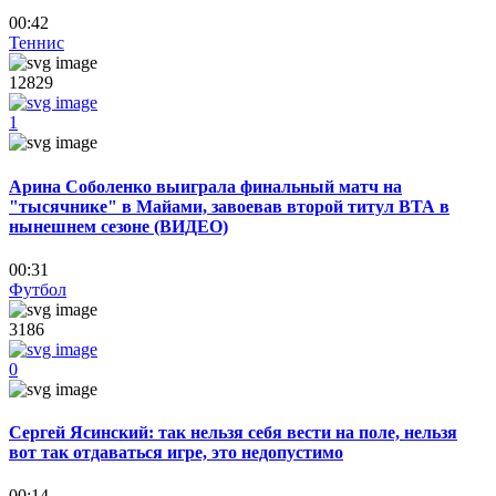
00:42
Теннис
12829
1
Арина Соболенко выиграла финальный матч на
"тысячнике" в Майами, завоевав второй титул ВТА в
нынешнем сезоне (ВИДЕО)
00:31
Футбол
3186
0
Сергей Ясинский: так нельзя себя вести на поле, нельзя
вот так отдаваться игре, это недопустимо
00:14