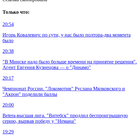
Только что:
20:54
Игорь Ковалевич: по сути, у нас было полтора-два момента
было
20:38
"В Минске надо было больше времени на принятие решения".
Агент Евгения Кузнецова — о "Динамо"
20:17
Чемпионат России. "Локомотив" Руслана Мялковского и
"Акрон" поделили баллы
20:00
Betera-высшая лига. "Витебск" продлил беспроигрышную
серию, вырвав победу у "Немана"
19:29