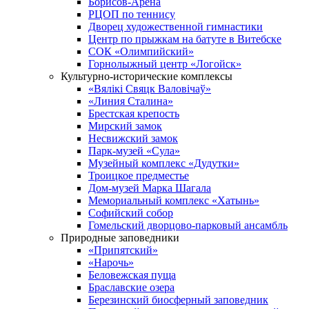
Борисов-Арена
РЦОП по теннису
Дворец художественной гимнастики
Центр по прыжкам на батуте в Витебске
СОК «Олимпийский»
Горнолыжный центр «Логойск»
Культурно-исторические комплексы
«Вялікі Свяцк Валовічаў»
«Линия Сталина»
Брестская крепость
Мирский замок
Несвижский замок
Парк-музей «Сула»
Музейный комплекс «Дудутки»
Троицкое предместье
Дом-музей Марка Шагала
Мемориальный комплекс «Хатынь»
Софийский собор
Гомельский дворцово-парковый ансамбль
Природные заповедники
«Припятский»
«Нарочь»
Беловежская пуща
Браславские озера
Березинский биосферный заповедник