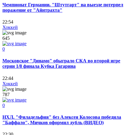
Чемпионат Германии. "Штутгарт" на выезде потерпел
поражение от "Айнтрахта"
22:54
Хоккей
645
0
Московское "Динамо" обыграло СКА во второй игре
серии 1/8 финала Кубка Гагарина
22:44
Хоккей
787
0
НХЛ. "Филадельфия" без Алексея Колосова победила
"Баффало", Мичков оформил дубль (ВИДЕО)
22:30