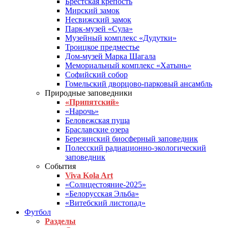
Брестская крепость
Мирский замок
Несвижский замок
Парк-музей «Сула»
Музейный комплекс «Дудутки»
Троицкое предместье
Дом-музей Марка Шагала
Мемориальный комплекс «Хатынь»
Софийский собор
Гомельский дворцово-парковый ансамбль
Природные заповедники
«Припятский»
«Нарочь»
Беловежская пуща
Браславские озера
Березинский биосферный заповедник
Полесский радиационно-экологический
заповедник
События
Viva Kola Art
«Солнцестояние-2025»
«Белорусская Эльба»
«Витебский листопад»
Футбол
Разделы