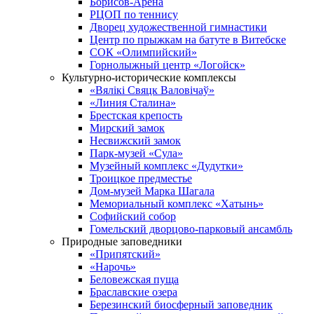
Борисов-Арена
РЦОП по теннису
Дворец художественной гимнастики
Центр по прыжкам на батуте в Витебске
СОК «Олимпийский»
Горнолыжный центр «Логойск»
Культурно-исторические комплексы
«Вялікі Свяцк Валовічаў»
«Линия Сталина»
Брестская крепость
Мирский замок
Несвижский замок
Парк-музей «Сула»
Музейный комплекс «Дудутки»
Троицкое предместье
Дом-музей Марка Шагала
Мемориальный комплекс «Хатынь»
Софийский собор
Гомельский дворцово-парковый ансамбль
Природные заповедники
«Припятский»
«Нарочь»
Беловежская пуща
Браславские озера
Березинский биосферный заповедник