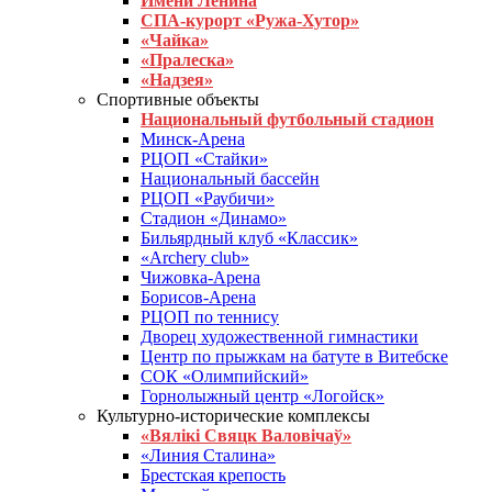
Имени Ленина
СПА-курорт «Ружа-Хутор»
«Чайка»
«Пралеска»
«Надзея»
Спортивные объекты
Национальный футбольный стадион
Минск-Арена
РЦОП «Стайки»
Национальный бассейн
РЦОП «Раубичи»
Стадион «Динамо»
Бильярдный клуб «Классик»
«Archery club»
Чижовка-Арена
Борисов-Арена
РЦОП по теннису
Дворец художественной гимнастики
Центр по прыжкам на батуте в Витебске
СОК «Олимпийский»
Горнолыжный центр «Логойск»
Культурно-исторические комплексы
«Вялікі Свяцк Валовічаў»
«Линия Сталина»
Брестская крепость