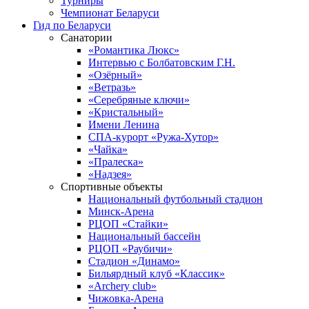
Турниры
Чемпионат Беларуси
Гид по Беларуси
Санатории
«Романтика Люкс»
Интервью с Болбатовским Г.Н.
«Озёрный»
«Ветразь»
«Серебряные ключи»
«Кристальный»
Имени Ленина
СПА-курорт «Ружа-Хутор»
«Чайка»
«Пралеска»
«Надзея»
Спортивные объекты
Национальный футбольный стадион
Минск-Арена
РЦОП «Стайки»
Национальный бассейн
РЦОП «Раубичи»
Стадион «Динамо»
Бильярдный клуб «Классик»
«Archery club»
Чижовка-Арена