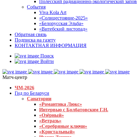
Полесский радиационно-экологический запо
События
Viva Kola Art
«Солнцестояние-2025»
«Белорусская Эльба»
«Витебский листопад»
Обратная связь
Подписка на газету
КОНТАКТНАЯ ИНФОРМАЦИЯ
Поиск
Войти
Матч-центр
ЧМ-2026
Гид по Беларуси
Санатории
«Романтика Люкс»
Интервью с Болбатовским Г.Н.
«Озёрный»
«Ветразь»
«Серебряные ключи»
«Кристальный»