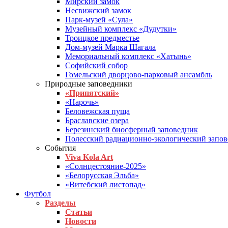
Мирский замок
Несвижский замок
Парк-музей «Сула»
Музейный комплекс «Дудутки»
Троицкое предместье
Дом-музей Марка Шагала
Мемориальный комплекс «Хатынь»
Софийский собор
Гомельский дворцово-парковый ансамбль
Природные заповедники
«Припятский»
«Нарочь»
Беловежская пуща
Браславские озера
Березинский биосферный заповедник
Полесский радиационно-экологический запо
События
Viva Kola Art
«Солнцестояние-2025»
«Белорусская Эльба»
«Витебский листопад»
Футбол
Разделы
Статьи
Новости