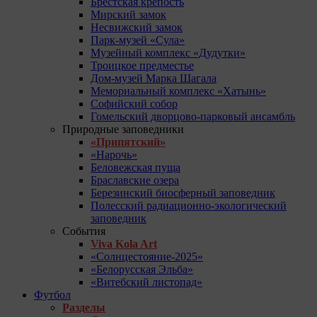
Брестская крепость
Мирский замок
Несвижский замок
Парк-музей «Сула»
Музейный комплекс «Дудутки»
Троицкое предместье
Дом-музей Марка Шагала
Мемориальный комплекс «Хатынь»
Софийский собор
Гомельский дворцово-парковый ансамбль
Природные заповедники
«Припятский»
«Нарочь»
Беловежская пуща
Браславские озера
Березинский биосферный заповедник
Полесский радиационно-экологический
заповедник
События
Viva Kola Art
«Солнцестояние-2025»
«Белорусская Эльба»
«Витебский листопад»
Футбол
Разделы