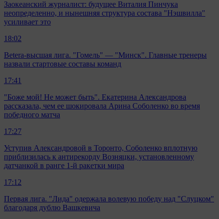
Заокеанский журналист: будущее Виталия Пинчука
неопределенно, и нынешняя структура состава "Нэшвилла"
усиливает это
18:02
Betera-высшая лига. "Гомель" — "Минск". Главные тренеры
назвали стартовые составы команд
17:41
"Боже мой! Не может быть". Екатерина Александрова
рассказала, чем ее шокировала Арина Соболенко во время
победного матча
17:27
Уступив Александровой в Торонто, Соболенко вплотную
приблизилась к антирекорду Возняцки, установленному
датчанкой в ранге 1-й ракетки мира
17:12
Первая лига. "Лида" одержала волевую победу над "Слуцком"
благодаря дублю Вашкевича