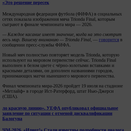
«Это решение пересек
Международная федерация футбола (ФИФА) в социальных
сетях показала изображения мяча Trionda Final, которым
сыграют в финале чемпионата мира — 2026.
— Каждое касание имеет значение, когда на это смотрит
весь мир. Вашему вниманию — Trionda Final,
—
говорится
в
сообщении пресс-службы ФИФА.
Новый мяч полностью повторяет модель Trionda, которую
используют на мировом первенстве сейчас. Trionda Final
выполнен в белом цвете с чёрно-золотыми вставками и
красными деталями, он дополнен названиями городов,
принимающих матчи нынешнего мирового первенства.
Финал чемпионата мира-2026 пройдет 19 июля на стадионе
«Метлайф» в городе Ист-Ратерфорд, штат Нью-Джерси
(США).
ло красную линию». УЕФА опубликовал официальное
заявление по ситуации с отменой дисквалификации
Балогуна
ЧМ-2026. «Идиот!» Стали известны подробности диалога