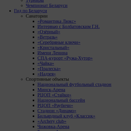
Турниры
Чемпионат Беларуси
Гид по Беларуси
Санатории
«Романтика Люкс»
Интервью с Болбатовским Г.Н.
«Озёрный»
«Ветразь»
«Серебряные ключи»
«Кристальный»
Имени Ленина
СПА-курорт «Ружа-Хутор»
«Чайка»
«Пралеска»
«Надзея»
Спортивные объекты
Национальный футбольный стадион
Минск-Арена
РЦОП «Стайки»
Национальный бассейн
РЦОП «Раубичи»
Стадион «Динамо»
Бильярдный клуб «Классик»
«Archery club»
Чижовка-Арена