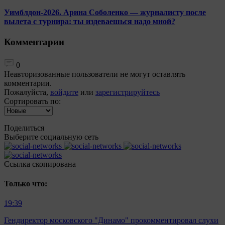
Уимблдон-2026. Арина Соболенко — журналисту после
вылета с турнира: ты издеваешься надо мной?
Комментарии
0
Неавторизованные пользователи не могут оставлять
комментарии.
Пожалуйста,
войдите
или
зарегистрируйтесь
Сортировать по:
Поделиться
Выберите социальную сеть
Ccылка скопирована
Только что:
19:39
Гендиректор московского "Динамо" прокомментировал слухи