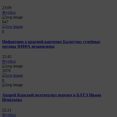
23:09
Футбол
647
0
Инфантино о красной карточке Балогуна: судебные
органы ФИФА независимы
22:45
Футбол
1079
0
Андрей Капский подтвердил переход в БАТЭ Ивана
Игнатьева
22:21
Футбол