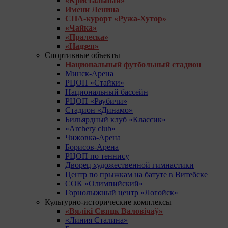
«Кристальный»
Имени Ленина
СПА-курорт «Ружа-Хутор»
«Чайка»
«Пралеска»
«Надзея»
Спортивные объекты
Национальный футбольный стадион
Минск-Арена
РЦОП «Стайки»
Национальный бассейн
РЦОП «Раубичи»
Стадион «Динамо»
Бильярдный клуб «Классик»
«Archery club»
Чижовка-Арена
Борисов-Арена
РЦОП по теннису
Дворец художественной гимнастики
Центр по прыжкам на батуте в Витебске
СОК «Олимпийский»
Горнолыжный центр «Логойск»
Культурно-исторические комплексы
«Вялікі Свяцк Валовічаў»
«Линия Сталина»