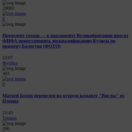
20083
0
Прецедент создан — в парламенте Великобритании просят
ФИФА приостановить дисквалификацию Куэнсы по
примеру Балогуна (ФОТО)
22:07
Футбол
393
0
Матвей Бохно переведен во вторую команду "Вислы" из
Плоцка
21:43
Теннис
206