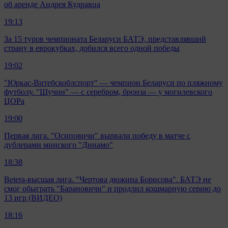
об аренде Андрея Кудравца
19:13
За 15 туров чемпионата Беларуси БАТЭ, представлявший
страну в еврокубках, добился всего одной победы
19:02
"Юркас-Витебскоблспорт" — чемпион Беларуси по пляжному
футболу. "Щучин" — с серебром, бронза — у могилевского
ЦОРа
19:00
Первая лига. "Осиповичи" вырвали победу в матче с
дублерами минского "Динамо"
18:38
Betera-высшая лига. "Чертова дюжина Борисова". БАТЭ не
смог обыграть "Барановичи" и продлил кошмарную серию до
13 игр (ВИДЕО)
18:16