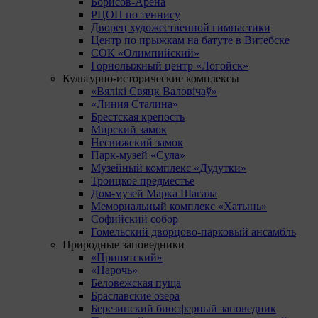
Борисов-Арена
РЦОП по теннису
Дворец художественной гимнастики
Центр по прыжкам на батуте в Витебске
СОК «Олимпийский»
Горнолыжный центр «Логойск»
Культурно-исторические комплексы
«Вялікі Свяцк Валовічаў»
«Линия Сталина»
Брестская крепость
Мирский замок
Несвижский замок
Парк-музей «Сула»
Музейный комплекс «Дудутки»
Троицкое предместье
Дом-музей Марка Шагала
Мемориальный комплекс «Хатынь»
Софийский собор
Гомельский дворцово-парковый ансамбль
Природные заповедники
«Припятский»
«Нарочь»
Беловежская пуща
Браславские озера
Березинский биосферный заповедник