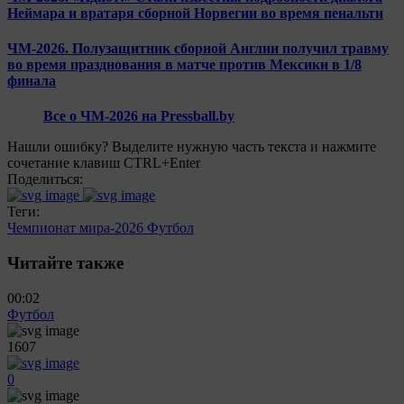
Неймара и вратаря сборной Норвегии во время пенальти
ЧМ-2026. Полузащитник сборной Англии получил травму
во время празднования в матче против Мексики в 1/8
финала
Все о ЧМ-2026 на Pressball.by
Нашли ошибку? Выделите нужную часть текста и нажмите
сочетание клавиш CTRL+Enter
Поделиться:
Теги:
Чемпионат мира-2026
Футбол
Читайте также
00:02
Футбол
1607
0