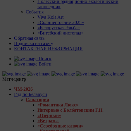
Полесский радиационно-экологический
заповедник
События
Viva Kola Art
«Солнцестояние-2025»
«Белорусская Эльба»
«Витебский листопад»
Обратная связь
Подписка на газету
КОНТАКТНАЯ ИНФОРМАЦИЯ
Поиск
Войти
Матч-центр
ЧМ-2026
Гид по Беларуси
Санатории
«Романтика Люкс»
Интервью с Болбатовским Г.Н.
«Озёрный»
«Ветразь»
«Серебряные ключи»