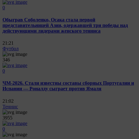
0
Обыграв Соболенко, Осака стала первой
представительницей Азии, одержавшей три победы над
действующими лидерами женского тенниса
21:21
Футбол
346
0
ЧМ-2026. Стали известны составы сборных Португалии и
Испании — Роналду сыграет против Ямаля
21:02
Теннис
3955
0