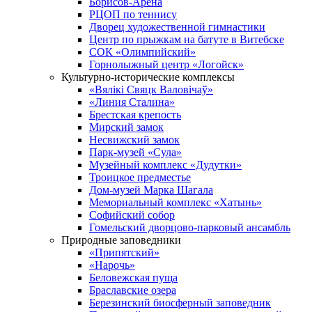
Борисов-Арена
РЦОП по теннису
Дворец художественной гимнастики
Центр по прыжкам на батуте в Витебске
СОК «Олимпийский»
Горнолыжный центр «Логойск»
Культурно-исторические комплексы
«Вялікі Свяцк Валовічаў»
«Линия Сталина»
Брестская крепость
Мирский замок
Несвижский замок
Парк-музей «Сула»
Музейный комплекс «Дудутки»
Троицкое предместье
Дом-музей Марка Шагала
Мемориальный комплекс «Хатынь»
Софийский собор
Гомельский дворцово-парковый ансамбль
Природные заповедники
«Припятский»
«Нарочь»
Беловежская пуща
Браславские озера
Березинский биосферный заповедник