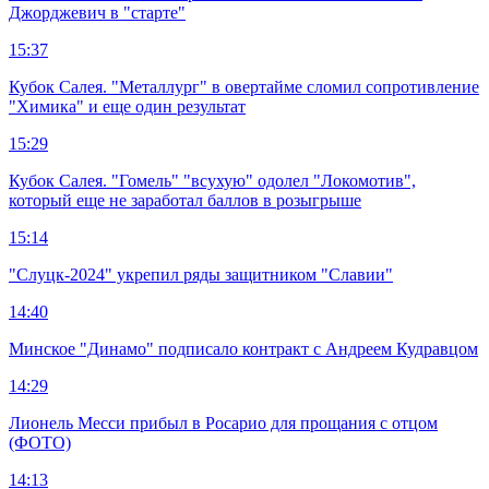
Джорджевич в "старте"
15:37
Кубок Салея. "Металлург" в овертайме сломил сопротивление
"Химика" и еще один результат
15:29
Кубок Салея. "Гомель" "всухую" одолел "Локомотив",
который еще не заработал баллов в розыгрыше
15:14
"Слуцк-2024" укрепил ряды защитником "Славии"
14:40
Минское "Динамо" подписало контракт с Андреем Кудравцом
14:29
Лионель Месси прибыл в Росарио для прощания с отцом
(ФОТО)
14:13