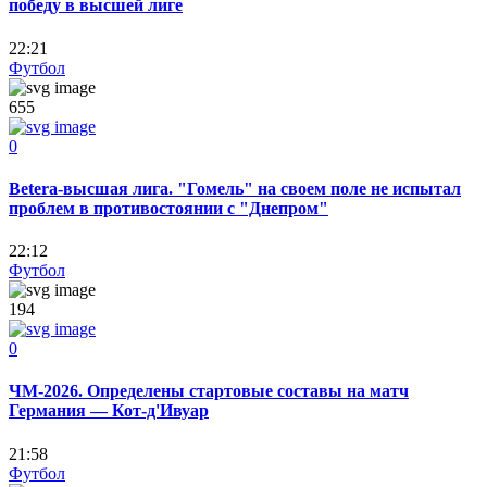
победу в высшей лиге
22:21
Футбол
655
0
Betera-высшая лига. "Гомель" на своем поле не испытал
проблем в противостоянии с "Днепром"
22:12
Футбол
194
0
ЧМ-2026. Определены стартовые составы на матч
Германия — Кот-д'Ивуар
21:58
Футбол