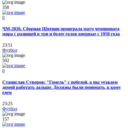
358
0
ЧМ-2026. Сборная Швеции проиграла матч чемпионата
мира с разницей в три и более голов впервые с 1958 года
23:51
Футбол
502
0
Станислав Суворов: "Гомель" с победой, а мы уезжаем
домой работать дальше. Должны были понимать, к кому
едем
23:25
Футбол
157