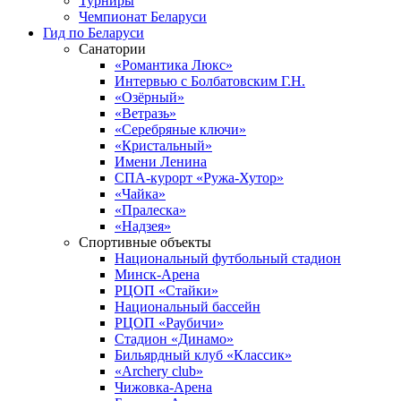
Турниры
Чемпионат Беларуси
Гид по Беларуси
Санатории
«Романтика Люкс»
Интервью с Болбатовским Г.Н.
«Озёрный»
«Ветразь»
«Серебряные ключи»
«Кристальный»
Имени Ленина
СПА-курорт «Ружа-Хутор»
«Чайка»
«Пралеска»
«Надзея»
Спортивные объекты
Национальный футбольный стадион
Минск-Арена
РЦОП «Стайки»
Национальный бассейн
РЦОП «Раубичи»
Стадион «Динамо»
Бильярдный клуб «Классик»
«Archery club»
Чижовка-Арена