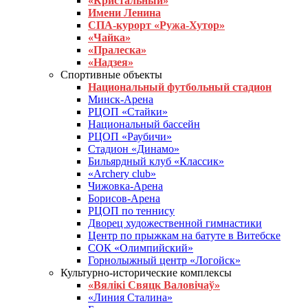
«Кристальный»
Имени Ленина
СПА-курорт «Ружа-Хутор»
«Чайка»
«Пралеска»
«Надзея»
Спортивные объекты
Национальный футбольный стадион
Минск-Арена
РЦОП «Стайки»
Национальный бассейн
РЦОП «Раубичи»
Стадион «Динамо»
Бильярдный клуб «Классик»
«Archery club»
Чижовка-Арена
Борисов-Арена
РЦОП по теннису
Дворец художественной гимнастики
Центр по прыжкам на батуте в Витебске
СОК «Олимпийский»
Горнолыжный центр «Логойск»
Культурно-исторические комплексы
«Вялікі Свяцк Валовічаў»
«Линия Сталина»