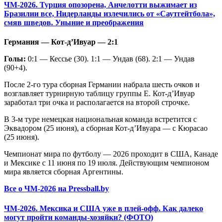
ЧМ-2026. Турция опозорена, Анчелотти выжимает из
Бразилии все, Нидерланды излечились от «Саутгейтбола»,
смяв шведов. Уныние и преображения
Германия — Кот-д’Ивуар — 2:1
Голы:
0:1 — Кессье (30). 1:1 — Ундав (68). 2:1 — Ундав
(90+4).
После 2-го тура сборная Германии набрала шесть очков и
возглавляет турнирную таблицу группы Е. Кот-д’Ивуар
заработал три очка и располагается на второй строчке.
В 3-м туре немецкая национальная команда встретится с
Эквадором (25 июня), а сборная Кот-д’Ивуара — с Кюрасао
(25 июня).
Чемпионат мира по футболу — 2026 проходит в США, Канаде
и Мексике с 11 июня по 19 июля. Действующим чемпионом
мира является сборная Аргентины.
Все о ЧМ-2026 на Pressball.by
ЧМ-2026. Мексика и США уже в плей-офф. Как далеко
могут пройти команды-хозяйки? (ФОТО)