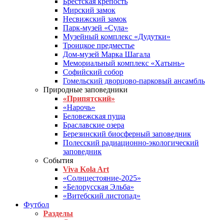
Брестская крепость
Мирский замок
Несвижский замок
Парк-музей «Сула»
Музейный комплекс «Дудутки»
Троицкое предместье
Дом-музей Марка Шагала
Мемориальный комплекс «Хатынь»
Софийский собор
Гомельский дворцово-парковый ансамбль
Природные заповедники
«Припятский»
«Нарочь»
Беловежская пуща
Браславские озера
Березинский биосферный заповедник
Полесский радиационно-экологический
заповедник
События
Viva Kola Art
«Солнцестояние-2025»
«Белорусская Эльба»
«Витебский листопад»
Футбол
Разделы