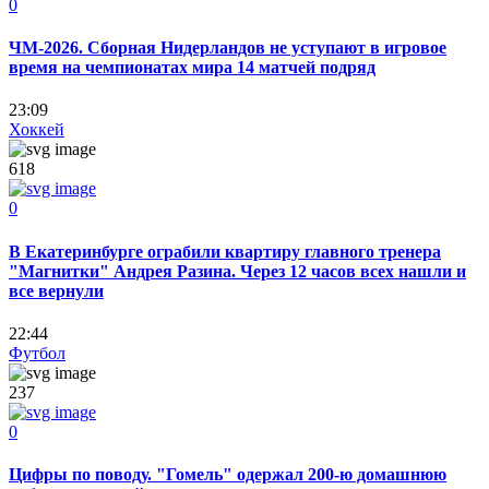
0
ЧМ-2026. Сборная Нидерландов не уступают в игровое
время на чемпионатах мира 14 матчей подряд
23:09
Хоккей
618
0
В Екатеринбурге ограбили квартиру главного тренера
"Магнитки" Андрея Разина. Через 12 часов всех нашли и
все вернули
22:44
Футбол
237
0
Цифры по поводу. "Гомель" одержал 200-ю домашнюю