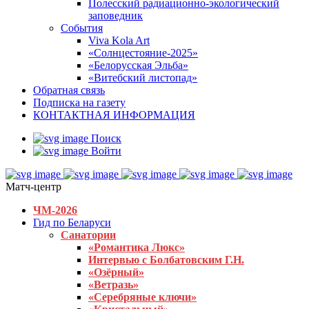
Полесский радиационно-экологический
заповедник
События
Viva Kola Art
«Солнцестояние-2025»
«Белорусская Эльба»
«Витебский листопад»
Обратная связь
Подписка на газету
КОНТАКТНАЯ ИНФОРМАЦИЯ
Поиск
Войти
Матч-центр
ЧМ-2026
Гид по Беларуси
Санатории
«Романтика Люкс»
Интервью с Болбатовским Г.Н.
«Озёрный»
«Ветразь»
«Серебряные ключи»