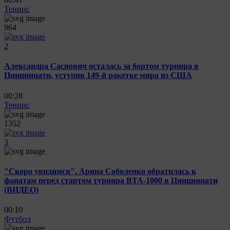
Теннис
964
2
Александра Саснович осталась за бортом турнира в
Цинциннати, уступив 149-й ракетке мира из США
00:28
Теннис
1352
3
"Скоро увидимся". Арина Соболенко обратилась к
фанатам перед стартом турнира ВТА-1000 в Цинциннати
(ВИДЕО)
00:10
Футбол