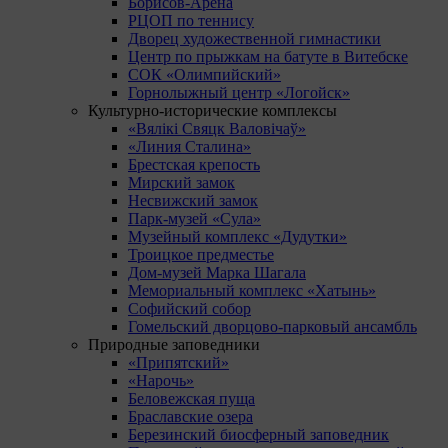
Борисов-Арена
РЦОП по теннису
Дворец художественной гимнастики
Центр по прыжкам на батуте в Витебске
СОК «Олимпийский»
Горнолыжный центр «Логойск»
Культурно-исторические комплексы
«Вялікі Свяцк Валовічаў»
«Линия Сталина»
Брестская крепость
Мирский замок
Несвижский замок
Парк-музей «Сула»
Музейный комплекс «Дудутки»
Троицкое предместье
Дом-музей Марка Шагала
Мемориальный комплекс «Хатынь»
Софийский собор
Гомельский дворцово-парковый ансамбль
Природные заповедники
«Припятский»
«Нарочь»
Беловежская пуща
Браславские озера
Березинский биосферный заповедник