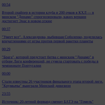
00:54
Второй снайпер в истории клуба и 200 очков в КХЛ — в
минском "Динамо" спрогнозировали, каких вершин
достигнет Энас в новом сезоне
00:37
"Умеет все". Александрова, выбившая Соболенко, поделилась
впечатлениями от игры против первой ракетки планеты
00:29
"Брага", которой предстоит битва с минским "Динамо" в
отборе Лиги конференций, не сумела стартовать с победы в
чемпионате Португалии
00:00
Стали известны 26 участников финального этапа второй лиги.
"Крумкачы" выиграли Минский дивизион
23:55
Источник: 20-летний форвард сменит БАТЭ на "Гомель"