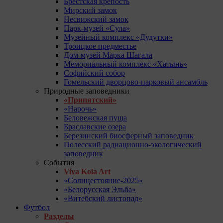
Брестская крепость
Мирский замок
Несвижский замок
Парк-музей «Сула»
Музейный комплекс «Дудутки»
Троицкое предместье
Дом-музей Марка Шагала
Мемориальный комплекс «Хатынь»
Софийский собор
Гомельский дворцово-парковый ансамбль
Природные заповедники
«Припятский»
«Нарочь»
Беловежская пуща
Браславские озера
Березинский биосферный заповедник
Полесский радиационно-экологический
заповедник
События
Viva Kola Art
«Солнцестояние-2025»
«Белорусская Эльба»
«Витебский листопад»
Футбол
Разделы