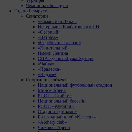
Турниры
Чемпионат Беларуси
Гид по Беларуси
Санатории
«Романтика Люкс»
Интервью с Болбатовским Г.Н.
«Озёрный»
«Ветразь»
«Серебряные ключи»
«Кристальный»
Имени Ленина
СПА-курорт «Ружа-Хутор»
«Чайка»
«Пралеска»
«Надзея»
Спортивные объекты
Национальный футбольный стадион
Минск-Арена
РЦОП «Стайки»
Национальный бассейн
РЦОП «Раубичи»
Стадион «Динамо»
Бильярдный клуб «Классик»
«Archery club»
Чижовка-Арена