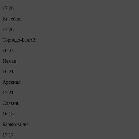
17
26
Витебск
17
26
Торпедо-БелАЗ
16
23
Неман
16
21
Арсенал
17
21
Славия
16
18
Барановичи
17
17