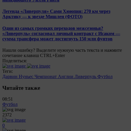
Легенда «Ливерпуля» Сами Хююпия: 270 км через
Арктику — к звезде Мишлен (ФОТО)
Один из самых громких переходов межсезонья?
«Ливерпуль» согласовал личный контракт с Исаком —
сумма трансфера может достигнуть 150 млн фунтов
Нашли ошибку? Выделите нужную часть текста и нажмите
сочетание клавиш CTRL+Enter
Поделиться:
Теги:
Дарвин Нуньес
Чемпионат Англии
Ливерпуль
Футбол
Читайте также
08:51
Футбол
2372
0