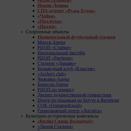
«Кристальный»
Имени Ленина
СПА-курорт «Ружа-Хутор»
«Чайка»
«Пралеска»
«Надзея»
Спортивные объекты
Национальный футбольный стадион
Минск-Арена
РЦОП «Стайки»
Национальный бассейн
РЦОП «Раубичи»
Стадион «Динамо»
Бильярдный клуб «Классик»
«Archery club»
Чижовка-Арена
Борисов-Арена
РЦОП по теннису
Дворец художественной гимнастики
Центр по прыжкам на батуте в Витебске
СОК «Олимпийский»
Горнолыжный центр «Логойск»
Культурно-исторические комплексы
«Вялікі Свяцк Валовічаў»
«Линия Сталина»