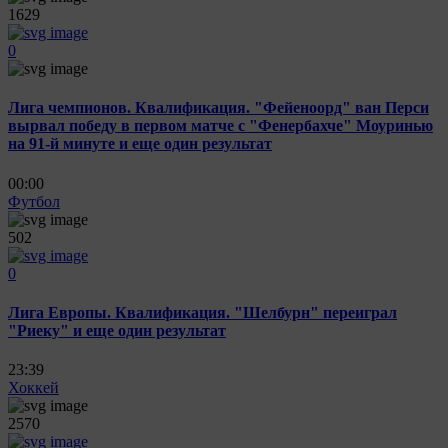
1629
0
Лига чемпионов. Квалификация. "Фейеноорд" ван Перси
вырвал победу в первом матче с "Фенербахче" Моуринью
на 91-й минуте и еще один результат
00:00
Футбол
502
0
Лига Европы. Квалификация. "Шелбурн" переиграл
"Риеку" и еще один результат
23:39
Хоккей
2570