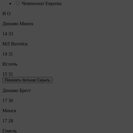
Чемпионат Европы
И
О
Динамо Минск
14
33
МЛ Витебск
14
31
Ислочь
15
31
Показать больше
Скрыть
Динамо Брест
17
30
Минск
17
28
Гомель