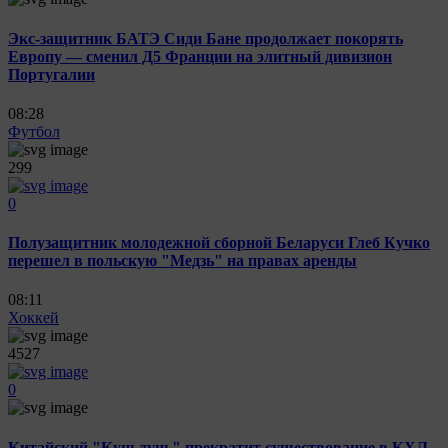
Экс-защитник БАТЭ Сиди Бане продолжает покорять
Европу — сменил Д5 Франции на элитный дивизион
Португалии
08:28
Футбол
299
0
Полузащитник молодежной сборной Беларуси Глеб Кучко
перешел в польскую "Медзь" на правах аренды
08:11
Хоккей
4527
0
Китайский "Куньлунь" прекратит существование в КХЛ