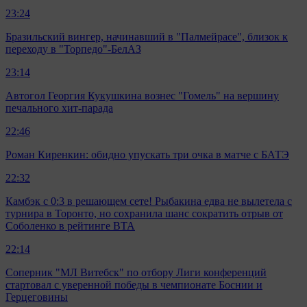
23:24
Бразильский вингер, начинавший в "Палмейрасе", близок к
переходу в "Торпедо"-БелАЗ
23:14
Автогол Георгия Кукушкина вознес "Гомель" на вершину
печального хит-парада
22:46
Роман Киренкин: обидно упускать три очка в матче с БАТЭ
22:32
Камбэк с 0:3 в решающем сете! Рыбакина едва не вылетела с
турнира в Торонто, но сохранила шанс сократить отрыв от
Соболенко в рейтинге ВТА
22:14
Соперник "МЛ Витебск" по отбору Лиги конференций
стартовал с уверенной победы в чемпионате Боснии и
Герцеговины