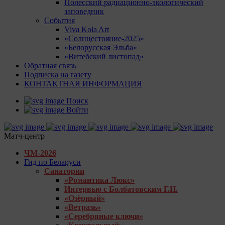
Полесский радиационно-экологический
заповедник
События
Viva Kola Art
«Солнцестояние-2025»
«Белорусская Эльба»
«Витебский листопад»
Обратная связь
Подписка на газету
КОНТАКТНАЯ ИНФОРМАЦИЯ
Поиск
Войти
Матч-центр
ЧМ-2026
Гид по Беларуси
Санатории
«Романтика Люкс»
Интервью с Болбатовским Г.Н.
«Озёрный»
«Ветразь»
«Серебряные ключи»