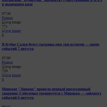
в нынешнем виде
07:30
Разное
771
0
В Кубке Салея будут сыграны еще три встречи — анонс
событий 7 августа
07:00
Разное
720
0
Минское "Динамо" провело первый предсезонный
спарринг, Соболенко тренируется с Мирным — дайджест
событий 6 августа
00:41