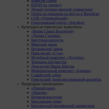
Борисов-Арена
РЦОП по теннису
Дворец художественной гимнастики
Центр по прыжкам на батуте в Витебске
СОК «Олимпийский»
Горнолыжный центр «Логойск»
Культурно-исторические комплексы
«Вялікі Свяцк Валовічаў»
«Линия Сталина»
Брестская крепость
Мирский замок
Несвижский замок
Парк-музей «Сула»
Музейный комплекс «Дудутки»
Троицкое предместье
Дом-музей Марка Шагала
Мемориальный комплекс «Хатынь»
Софийский собор
Гомельский дворцово-парковый ансамбль
Природные заповедники
«Припятский»
«Нарочь»
Беловежская пуща
Браславские озера
Березинский биосферный заповедник