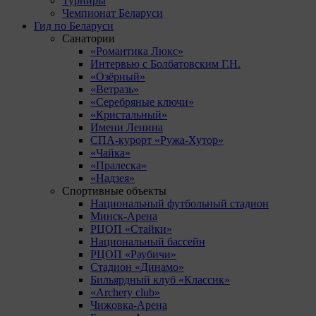
Турниры
Чемпионат Беларуси
Гид по Беларуси
Санатории
«Романтика Люкс»
Интервью с Болбатовским Г.Н.
«Озёрный»
«Ветразь»
«Серебряные ключи»
«Кристальный»
Имени Ленина
СПА-курорт «Ружа-Хутор»
«Чайка»
«Пралеска»
«Надзея»
Спортивные объекты
Национальный футбольный стадион
Минск-Арена
РЦОП «Стайки»
Национальный бассейн
РЦОП «Раубичи»
Стадион «Динамо»
Бильярдный клуб «Классик»
«Archery club»
Чижовка-Арена