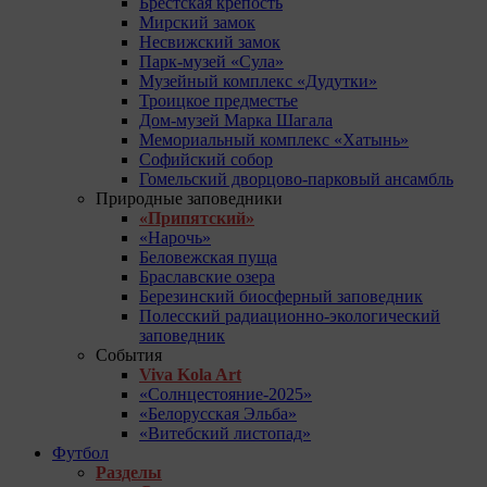
Брестская крепость
Мирский замок
Несвижский замок
Парк-музей «Сула»
Музейный комплекс «Дудутки»
Троицкое предместье
Дом-музей Марка Шагала
Мемориальный комплекс «Хатынь»
Софийский собор
Гомельский дворцово-парковый ансамбль
Природные заповедники
«Припятский»
«Нарочь»
Беловежская пуща
Браславские озера
Березинский биосферный заповедник
Полесский радиационно-экологический
заповедник
События
Viva Kola Art
«Солнцестояние-2025»
«Белорусская Эльба»
«Витебский листопад»
Футбол
Разделы