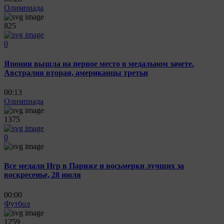
Олимпиада
825
0
Япония вышла на первое место в медальном зачете.
Австралия вторая, американцы третьи
00:13
Олимпиада
1375
0
Все медали Игр в Париже и восьмерки лучших за
воскресенье, 28 июля
00:00
Футбол
1259