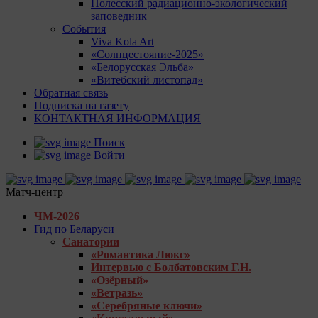
Полесский радиационно-экологический
заповедник
События
Viva Kola Art
«Солнцестояние-2025»
«Белорусская Эльба»
«Витебский листопад»
Обратная связь
Подписка на газету
КОНТАКТНАЯ ИНФОРМАЦИЯ
Поиск
Войти
Матч-центр
ЧМ-2026
Гид по Беларуси
Санатории
«Романтика Люкс»
Интервью с Болбатовским Г.Н.
«Озёрный»
«Ветразь»
«Серебряные ключи»