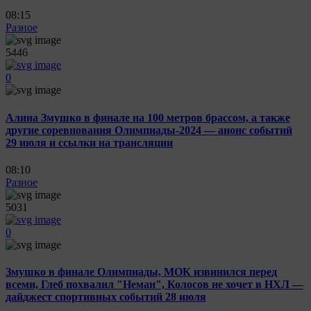
08:15
Разное
5446
0
Алина Змушко в финале на 100 метров брассом, а также
другие соревнования Олимпиады-2024 — анонс событий
29 июля и ссылки на трансляции
08:10
Разное
5031
0
Змушко в финале Олимпиады, МОК извинился перед
всеми, Глеб похвалил "Неман", Колосов не хочет в НХЛ —
дайджест спортивных событий 28 июля