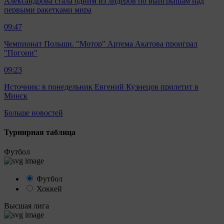
Александрова стала одним из лидеров по выигрышам над
первыми ракетками мира
09:47
Чемпионат Польши. "Мотор" Артема Акатова проиграл
"Погони"
09:23
Источник: в понедельник Евгений Кузнецов прилетит в
Минск
Больше новостей
Турнирная таблица
Футбол
Футбол
Хоккей
Высшая лига