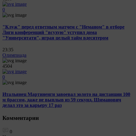
0
"Клуж" перед ответным матчем с "Неманом" в отборе
Лиги конференций "всухую" уступил дома
"Университати", играя целый тайм вдесятером
23:35
Олимпиада
4504
0
Итальянец Мартиненги завоевал золото на дистанции 100
м брассом, даже не выплыв из 59 секунд. Шиманович
делал это за карьеру 17 раз
Комментарии
0