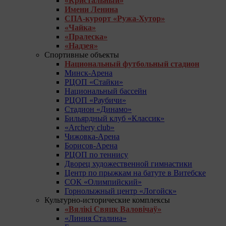
«Кристальный»
Имени Ленина
СПА-курорт «Ружа-Хутор»
«Чайка»
«Пралеска»
«Надзея»
Спортивные объекты
Национальный футбольный стадион
Минск-Арена
РЦОП «Стайки»
Национальный бассейн
РЦОП «Раубичи»
Стадион «Динамо»
Бильярдный клуб «Классик»
«Archery club»
Чижовка-Арена
Борисов-Арена
РЦОП по теннису
Дворец художественной гимнастики
Центр по прыжкам на батуте в Витебске
СОК «Олимпийский»
Горнолыжный центр «Логойск»
Культурно-исторические комплексы
«Вялікі Свяцк Валовічаў»
«Линия Сталина»