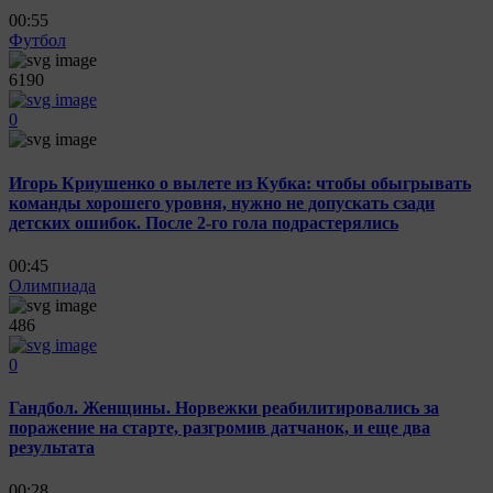
00:55
Футбол
6190
0
Игорь Криушенко о вылете из Кубка: чтобы обыгрывать
команды хорошего уровня, нужно не допускать сзади
детских ошибок. После 2-го гола подрастерялись
00:45
Олимпиада
486
0
Гандбол. Женщины. Норвежки реабилитировались за
поражение на старте, разгромив датчанок, и еще два
результата
00:28