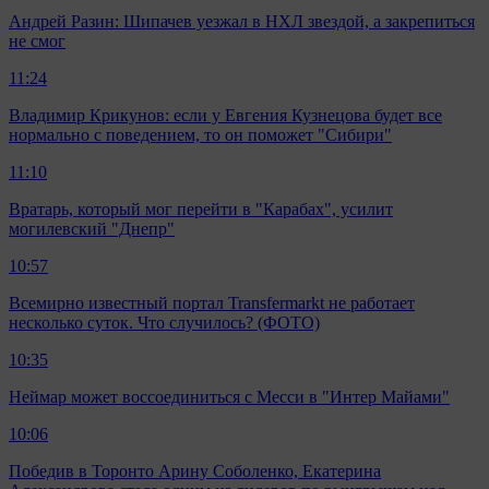
Андрей Разин: Шипачев уезжал в НХЛ звездой, а закрепиться
не смог
11:24
Владимир Крикунов: если у Евгения Кузнецова будет все
нормально с поведением, то он поможет "Сибири"
11:10
Вратарь, который мог перейти в "Карабах", усилит
могилевский "Днепр"
10:57
Всемирно известный портал Transfermarkt не работает
несколько суток. Что случилось? (ФОТО)
10:35
Неймар может воссоединиться с Месси в "Интер Майами"
10:06
Победив в Торонто Арину Соболенко, Екатерина