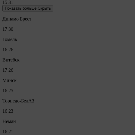
15
31
Показать больше
Скрыть
Динамо Брест
17
30
Гомель
16
26
Витебск
17
26
Минск
16
25
Торпедо-БелАЗ
16
23
Неман
16
21