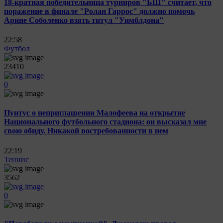
18-кратная победительница турниров "БШ" считает, что
поражение в финале "Ролан Гаррос" должно помочь
Арине Соболенко взять титул "Уимблдона"
22:58
Футбол
23410
0
Пунтус о неприглашении Малофеева на открытие
Национального футбольного стадиона: он высказал мне
свою обиду. Никакой востребованности в нем
22:19
Теннис
3562
0