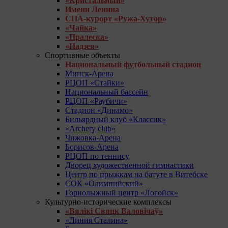
«Кристальный»
Имени Ленина
СПА-курорт «Ружа-Хутор»
«Чайка»
«Пралеска»
«Надзея»
Спортивные объекты
Национальный футбольный стадион
Минск-Арена
РЦОП «Стайки»
Национальный бассейн
РЦОП «Раубичи»
Стадион «Динамо»
Бильярдный клуб «Классик»
«Archery club»
Чижовка-Арена
Борисов-Арена
РЦОП по теннису
Дворец художественной гимнастики
Центр по прыжкам на батуте в Витебске
СОК «Олимпийский»
Горнолыжный центр «Логойск»
Культурно-исторические комплексы
«Вялікі Свяцк Валовічаў»
«Линия Сталина»