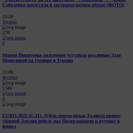
Соболенко предстала в экстравагантном образе (ФОТО)
21:28
Теннис
278
0
Мария Никитенко разгромно уступила россиянке Эдде
Мамедовой на турнире в Турции
21:06
Футбол
1340
0
EURO-2025 (U-21). Дубль мерсисайдца Эллиота принес
сборной Англии победу над Нидерландами и путевку в
финал