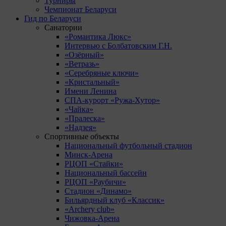
Турниры
Чемпионат Беларуси
Гид по Беларуси
Санатории
«Романтика Люкс»
Интервью с Болбатовским Г.Н.
«Озёрный»
«Ветразь»
«Серебряные ключи»
«Кристальный»
Имени Ленина
СПА-курорт «Ружа-Хутор»
«Чайка»
«Пралеска»
«Надзея»
Спортивные объекты
Национальный футбольный стадион
Минск-Арена
РЦОП «Стайки»
Национальный бассейн
РЦОП «Раубичи»
Стадион «Динамо»
Бильярдный клуб «Классик»
«Archery club»
Чижовка-Арена