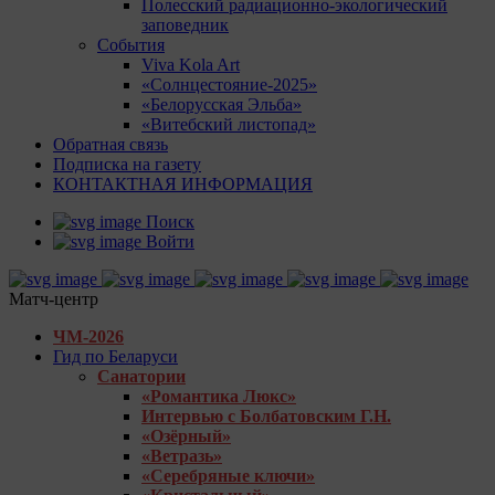
Полесский радиационно-экологический
заповедник
События
Viva Kola Art
«Солнцестояние-2025»
«Белорусская Эльба»
«Витебский листопад»
Обратная связь
Подписка на газету
КОНТАКТНАЯ ИНФОРМАЦИЯ
Поиск
Войти
Матч-центр
ЧМ-2026
Гид по Беларуси
Санатории
«Романтика Люкс»
Интервью с Болбатовским Г.Н.
«Озёрный»
«Ветразь»
«Серебряные ключи»