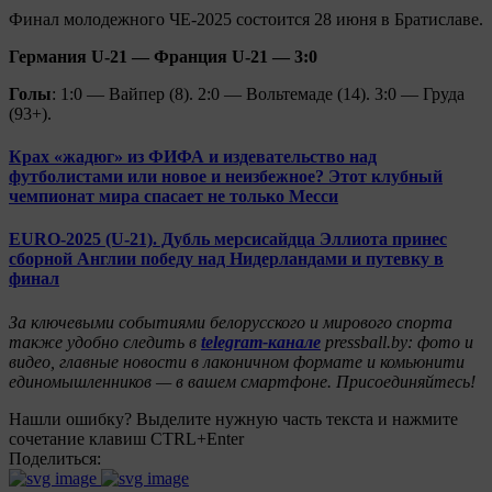
Финал молодежного ЧЕ-2025 состоится 28 июня в Братиславе.
Германия U-21 — Франция U-21 — 3:0
Голы
: 1:0 — Вайпер (8). 2:0 —
Вольтемаде
(14). 3:0 —
Груда
(93+).
Крах «жадюг» из ФИФА и издевательство над
футболистами или новое и неизбежное? Этот клубный
чемпионат мира спасает не только Месси
EURO-2025 (U-21). Дубль мерсисайдца Эллиота принес
сборной Англии победу над Нидерландами и путевку в
финал
За ключевыми событиями белорусского и мирового спорта
также удобно следить в
telegram-канале
pressball.by: фото и
видео, главные новости в лаконичном формате и комьюнити
единомышленников — в вашем смартфоне. Присоединяйтесь!
Нашли ошибку? Выделите нужную часть текста и нажмите
сочетание клавиш CTRL+Enter
Поделиться: