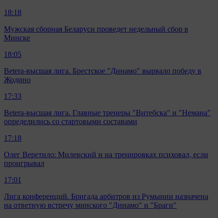
18:18
Мужская сборная Беларуси проведет недельный сбор в
Минске
18:05
Betera-высшая лига. Брестское "Динамо" вырвало победу в
Жодино
17:33
Betera-высшая лига. Главные тренеры "Витебска" и "Немана"
определились со стартовыми составами
17:18
Олег Веретило: Милевский и на тренировках психовал, если
проигрывал
17:01
Лига конференций. Бригада арбитров из Румынии назначена
на ответную встречу минского "Динамо" и "Браги"