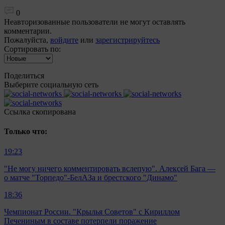
0
Неавторизованные пользователи не могут оставлять
комментарии.
Пожалуйста,
войдите
или
зарегистрируйтесь
Сортировать по:
Поделиться
Выберите социальную сеть
Ccылка скопирована
Только что:
19:23
"Не могу ничего комментировать вслепую". Алексей Бага —
о матче "Торпедо"-БелАЗа и брестского "Динамо"
18:36
Чемпионат России. "Крылья Советов" с Кириллом
Печениным в составе потерпели поражение