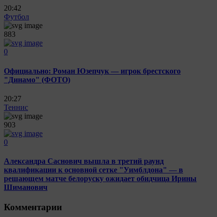
20:42
Футбол
883
0
Официально: Роман Юзепчук — игрок брестского
"Динамо" (ФОТО)
20:27
Теннис
903
0
Александра Саснович вышла в третий раунд
квалификации к основной сетке "Уимблдона" — в
решающем матче белоруску ожидает обидчица Ирины
Шиманович
Комментарии