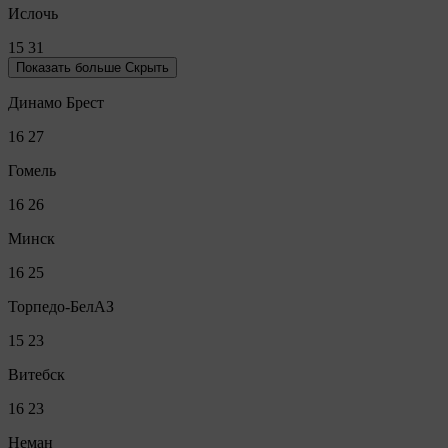
Ислочь
15
31
Показать больше
Скрыть
Динамо Брест
16
27
Гомель
16
26
Минск
16
25
Торпедо-БелАЗ
15
23
Витебск
16
23
Неман