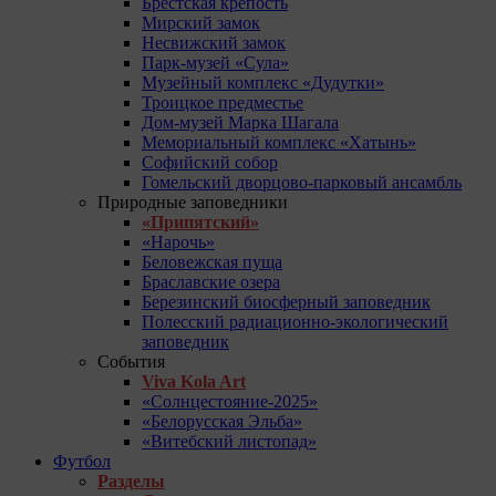
Брестская крепость
Мирский замок
Несвижский замок
Парк-музей «Сула»
Музейный комплекс «Дудутки»
Троицкое предместье
Дом-музей Марка Шагала
Мемориальный комплекс «Хатынь»
Софийский собор
Гомельский дворцово-парковый ансамбль
Природные заповедники
«Припятский»
«Нарочь»
Беловежская пуща
Браславские озера
Березинский биосферный заповедник
Полесский радиационно-экологический
заповедник
События
Viva Kola Art
«Солнцестояние-2025»
«Белорусская Эльба»
«Витебский листопад»
Футбол
Разделы