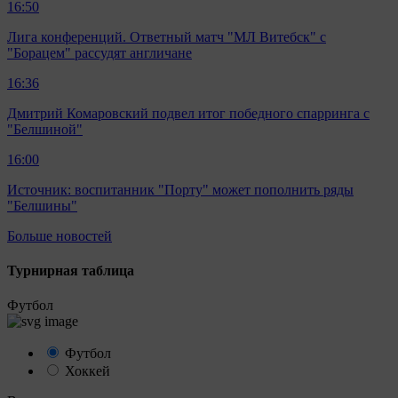
16:50
Лига конференций. Ответный матч "МЛ Витебск" с
"Борацем" рассудят англичане
16:36
Дмитрий Комаровский подвел итог победного спарринга с
"Белшиной"
16:00
Источник: воспитанник "Порту" может пополнить ряды
"Белшины"
Больше новостей
Турнирная таблица
Футбол
Футбол
Хоккей