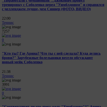
"Поработали с чемпионкой". Джокович провел
тренировку с Соболенко перед "Уимблдоном" и справился
с челленджем лучше, чем Синнер (ФОТО, ВИДЕО)
22:00
Теннис
7257
0
"Кто ты? Где Арина? Что ты с ней сделала? Куда делись
брови?" Зарубежные болельщики весело обсуждают
новый мейк Соболенко
21:38
Теннис
3991
0
"Соответствует ли это дресс-коду "Уимблдона"?" Арина