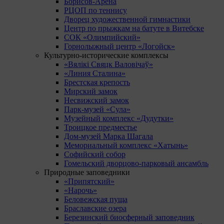
Борисов-Арена
РЦОП по теннису
Дворец художественной гимнастики
Центр по прыжкам на батуте в Витебске
СОК «Олимпийский»
Горнолыжный центр «Логойск»
Культурно-исторические комплексы
«Вялікі Свяцк Валовічаў»
«Линия Сталина»
Брестская крепость
Мирский замок
Несвижский замок
Парк-музей «Сула»
Музейный комплекс «Дудутки»
Троицкое предместье
Дом-музей Марка Шагала
Мемориальный комплекс «Хатынь»
Софийский собор
Гомельский дворцово-парковый ансамбль
Природные заповедники
«Припятский»
«Нарочь»
Беловежская пуща
Браславские озера
Березинский биосферный заповедник