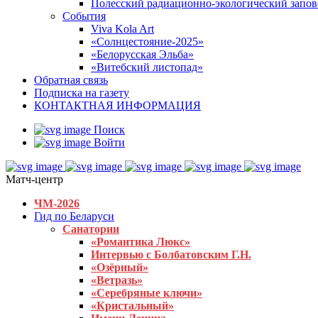
Полесский радиационно-экологический запо
События
Viva Kola Art
«Солнцестояние-2025»
«Белорусская Эльба»
«Витебский листопад»
Обратная связь
Подписка на газету
КОНТАКТНАЯ ИНФОРМАЦИЯ
Поиск
Войти
Матч-центр
ЧМ-2026
Гид по Беларуси
Санатории
«Романтика Люкс»
Интервью с Болбатовским Г.Н.
«Озёрный»
«Ветразь»
«Серебряные ключи»
«Кристальный»