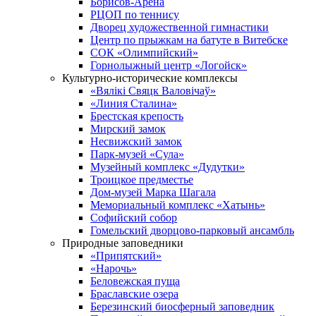
Борисов-Арена
РЦОП по теннису
Дворец художественной гимнастики
Центр по прыжкам на батуте в Витебске
СОК «Олимпийский»
Горнолыжный центр «Логойск»
Культурно-исторические комплексы
«Вялікі Свяцк Валовічаў»
«Линия Сталина»
Брестская крепость
Мирский замок
Несвижский замок
Парк-музей «Сула»
Музейный комплекс «Дудутки»
Троицкое предместье
Дом-музей Марка Шагала
Мемориальный комплекс «Хатынь»
Софийский собор
Гомельский дворцово-парковый ансамбль
Природные заповедники
«Припятский»
«Нарочь»
Беловежская пуща
Браславские озера
Березинский биосферный заповедник