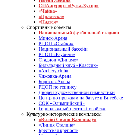
Имени Ленина
СПА-курорт «Ружа-Хутор»
«Чайка»
«Пралеска»
«Надзея»
Спортивные объекты
Национальный футбольный стадион
Минск-Арена
РЦОП «Стайки»
Национальный бассейн
РЦОП «Раубичи»
Стадион «Динамо»
Бильярдный клуб «Классик»
«Archery club»
Чижовка-Арена
Борисов-Арена
РЦОП по теннису
Дворец художественной гимнастики
Центр по прыжкам на батуте в Витебске
СОК «Олимпийский»
Горнолыжный центр «Логойск»
Культурно-исторические комплексы
«Вялікі Свяцк Валовічаў»
«Линия Сталина»
Брестская крепость