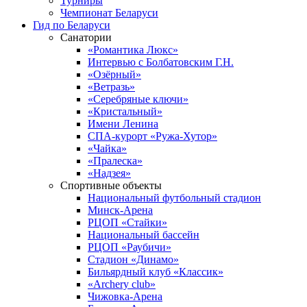
Турниры
Чемпионат Беларуси
Гид по Беларуси
Санатории
«Романтика Люкс»
Интервью с Болбатовским Г.Н.
«Озёрный»
«Ветразь»
«Серебряные ключи»
«Кристальный»
Имени Ленина
СПА-курорт «Ружа-Хутор»
«Чайка»
«Пралеска»
«Надзея»
Спортивные объекты
Национальный футбольный стадион
Минск-Арена
РЦОП «Стайки»
Национальный бассейн
РЦОП «Раубичи»
Стадион «Динамо»
Бильярдный клуб «Классик»
«Archery club»
Чижовка-Арена