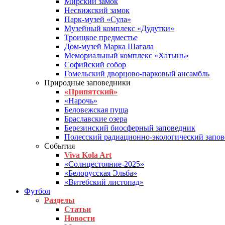
Мирский замок
Несвижский замок
Парк-музей «Сула»
Музейный комплекс «Дудутки»
Троицкое предместье
Дом-музей Марка Шагала
Мемориальный комплекс «Хатынь»
Софийский собор
Гомельский дворцово-парковый ансамбль
Природные заповедники
«Припятский»
«Нарочь»
Беловежская пуща
Браславские озера
Березинский биосферный заповедник
Полесский радиационно-экологический запо
События
Viva Kola Art
«Солнцестояние-2025»
«Белорусская Эльба»
«Витебский листопад»
Футбол
Разделы
Статьи
Новости