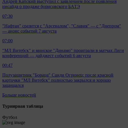
Андрей Капский выступил с заявлением после появления
инсайда о продаже борисовского БАТЭ
07:30
"Нафтан" сразится с "Арсеналом", "Славия" — с "Днепром"
— анонс событий 7 августа
07:00
"МЛ Витебск" и минское "Динамо" проиграли в матчах Лиги
конференций — дайджест событий 6 августа
00:47
Полузащитник "Бораца" Санди Огринец: после красной
карточки "МЛ Витебск" полностью закрылся и хорошо
защищался
Больше новостей
Турнирная таблица
Футбол