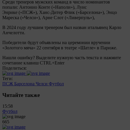
Среди тренеров мужских команд в число номинантов
попали: Антонио Конте («Наполи»), Луис
Энрике («ПСЖ»), Ханс‑Дитер Флик («Барселона»), Энцо
Мареска («Челси»), Арне Слот («Ливерпуль»),
В 2024 году лучшим тренером был назван итальянец Карло
Анчелотти.
Победители будут объявлены на церемонии вручении
«Золотого мяча» 22 сентября в театре «Шатле» в Париже.
Нашли ошибку? Выделите нужную часть текста и нажмите
сочетание клавиш CTRL+Enter
Поделиться:
Теги:
ПСЖ
Барселона
Челси
Футбол
Читайте также
15:58
Футбол
665