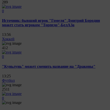
289
0
Источник: бывший игрок "Гомеля" Дмитрий Бородин
может стать игроком "Торпедо"-БелАЗа
13:56
Хоккей
412
0
"Куньлунь" может сменить название на "Драконы"
13:25
Футбол
2511
0