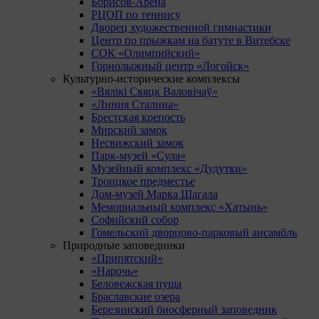
Борисов-Арена
РЦОП по теннису
Дворец художественной гимнастики
Центр по прыжкам на батуте в Витебске
СОК «Олимпийский»
Горнолыжный центр «Логойск»
Культурно-исторические комплексы
«Вялікі Свяцк Валовічаў»
«Линия Сталина»
Брестская крепость
Мирский замок
Несвижский замок
Парк-музей «Сула»
Музейный комплекс «Дудутки»
Троицкое предместье
Дом-музей Марка Шагала
Мемориальный комплекс «Хатынь»
Софийский собор
Гомельский дворцово-парковый ансамбль
Природные заповедники
«Припятский»
«Нарочь»
Беловежская пуща
Браславские озера
Березинский биосферный заповедник