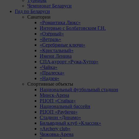
Турниры
Чемпионат Беларуси
Гид по Беларуси
Санатории
«Романтика Люкс»
Интервью с Болбатовским Г.Н.
«Озёрный»
«Ветразь»
«Серебряные ключи»
«Кристальный»
Имени Ленина
СПА-курорт «Ружа-Хутор»
«Чайка»
«Пралеска»
«Надзея»
Спортивные объекты
Национальный футбольный стадион
Минск-Арена
РЦОП «Стайки»
Национальный бассейн
РЦОП «Раубичи»
Стадион «Динамо»
Бильярдный клуб «Классик»
«Archery club»
Чижовка-Арена