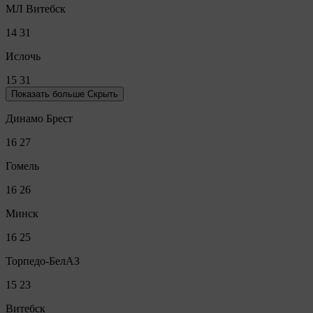
МЛ Витебск
14
31
Ислочь
15
31
Показать больше
Скрыть
Динамо Брест
16
27
Гомель
16
26
Минск
16
25
Торпедо-БелАЗ
15
23
Витебск