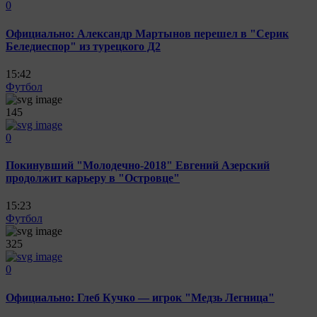
0
Официально: Александр Мартынов перешел в "Серик
Беледиеспор" из турецкого Д2
15:42
Футбол
145
0
Покинувший "Молодечно-2018" Евгений Азерский
продолжит карьеру в "Островце"
15:23
Футбол
325
0
Официально: Глеб Кучко — игрок "Медзь Легница"