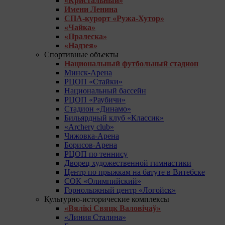
«Кристальный»
Имени Ленина
СПА-курорт «Ружа-Хутор»
«Чайка»
«Пралеска»
«Надзея»
Спортивные объекты
Национальный футбольный стадион
Минск-Арена
РЦОП «Стайки»
Национальный бассейн
РЦОП «Раубичи»
Стадион «Динамо»
Бильярдный клуб «Классик»
«Archery club»
Чижовка-Арена
Борисов-Арена
РЦОП по теннису
Дворец художественной гимнастики
Центр по прыжкам на батуте в Витебске
СОК «Олимпийский»
Горнолыжный центр «Логойск»
Культурно-исторические комплексы
«Вялікі Свяцк Валовічаў»
«Линия Сталина»