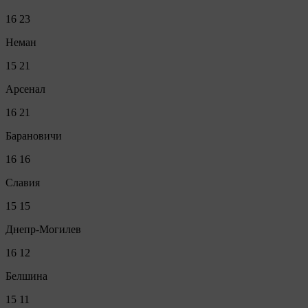
16
23
Неман
15
21
Арсенал
16
21
Барановичи
16
16
Славия
15
15
Днепр-Могилев
16
12
Белшина
15
11