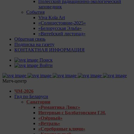
Полесский радиационно-экологический
заповедник
События
Viva Kola Art
«Солнцестояние-2025»
«Белорусская Эльба»
«Витебский листопад»
Обратная связь
Подписка на газету
КОНТАКТНАЯ ИНФОРМАЦИЯ
Поиск
Войти
Матч-центр
ЧМ-2026
Гид по Беларуси
Санатории
«Романтика Люкс»
Интервью с Болбатовским Г.Н.
«Озёрный»
«Ветразь»
«Серебряные ключи»