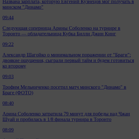
Названа зарплата, которую Евгений Кузнецов мог получать в
минском "Динамо"
09:44
Следующая соперница Арины Соболенко на турнире в
Торонто — обладательница Кубка Билли Джин Кинг
09:22
Александр Шагойко о минимальном поражении от "Браги":
двоякие ощущения, сыграли первый тайм и будем готовиться
ко второму
09:03
Трофим Мельниченко посетил матч минского "Динамо" в
Браге (ФОТО)
08:40
Арина Соболенко затратила 79 минут для победы над Чжан
Шуай и пробилась в 1/8 финала турнира в Торонто
08:09