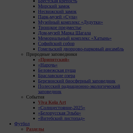
Брестская крепость
Мирский замок
Несвижский замок
Парк-музей «Сула»
Музейный комплекс «Дудутки»
Троицкое предместье
Дом-музей Марка Шагала
Мемориальный комплекс «Хатынь»
Софийский собор
Гомельский дворцово-парковый ансамбль
Природные заповедники
«Припятский»
«Нарочь»
Беловежская пуща
Браславские озера
Березинский биосферный заповедник
Полесский радиационно-экологический
заповедник
События
Viva Kola Art
«Солнцестояние-2025»
«Белорусская Эльба»
«Витебский листопад»
Футбол
Разделы