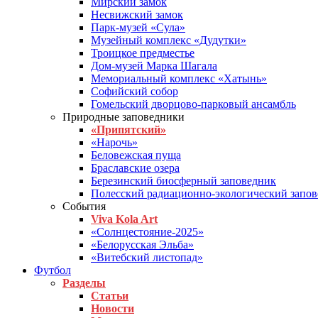
Мирский замок
Несвижский замок
Парк-музей «Сула»
Музейный комплекс «Дудутки»
Троицкое предместье
Дом-музей Марка Шагала
Мемориальный комплекс «Хатынь»
Софийский собор
Гомельский дворцово-парковый ансамбль
Природные заповедники
«Припятский»
«Нарочь»
Беловежская пуща
Браславские озера
Березинский биосферный заповедник
Полесский радиационно-экологический запо
События
Viva Kola Art
«Солнцестояние-2025»
«Белорусская Эльба»
«Витебский листопад»
Футбол
Разделы
Статьи
Новости