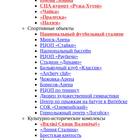
Имени Ленина
СПА-курорт «Ружа-Хутор»
«Чайка»
«Пралеска»
«Надзея»
Спортивные объекты
Национальный футбольный стадион
Минск-Арена
РЦОП «Стайки»
Национальный бассейн
РЦОП «Раубичи»
Стадион «Динамо»
Бильярдный клуб «Классик»
«Archery club»
Чижовка-Арена
Борисов-Арена
РЦОП по теннису
Дворец художественной гимнастики
Центр по прыжкам на батуте в Витебске
СОК «Олимпийский»
Горнолыжный центр «Логойск»
Культурно-исторические комплексы
«Вялікі Свяцк Валовічаў»
«Линия Сталина»
Брестская крепость