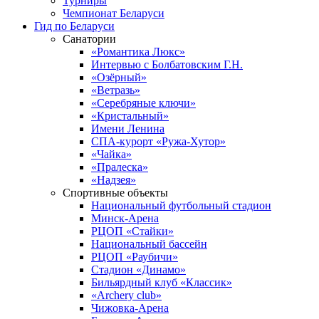
Турниры
Чемпионат Беларуси
Гид по Беларуси
Санатории
«Романтика Люкс»
Интервью с Болбатовским Г.Н.
«Озёрный»
«Ветразь»
«Серебряные ключи»
«Кристальный»
Имени Ленина
СПА-курорт «Ружа-Хутор»
«Чайка»
«Пралеска»
«Надзея»
Спортивные объекты
Национальный футбольный стадион
Минск-Арена
РЦОП «Стайки»
Национальный бассейн
РЦОП «Раубичи»
Стадион «Динамо»
Бильярдный клуб «Классик»
«Archery club»
Чижовка-Арена