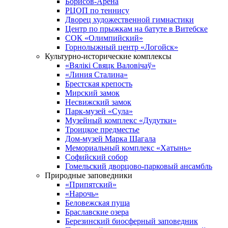
Борисов-Арена
РЦОП по теннису
Дворец художественной гимнастики
Центр по прыжкам на батуте в Витебске
СОК «Олимпийский»
Горнолыжный центр «Логойск»
Культурно-исторические комплексы
«Вялікі Свяцк Валовічаў»
«Линия Сталина»
Брестская крепость
Мирский замок
Несвижский замок
Парк-музей «Сула»
Музейный комплекс «Дудутки»
Троицкое предместье
Дом-музей Марка Шагала
Мемориальный комплекс «Хатынь»
Софийский собор
Гомельский дворцово-парковый ансамбль
Природные заповедники
«Припятский»
«Нарочь»
Беловежская пуща
Браславские озера
Березинский биосферный заповедник