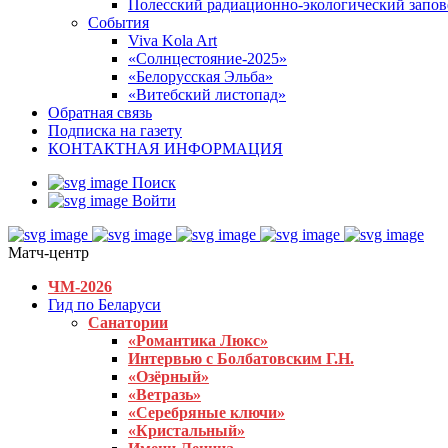
Полесский радиационно-экологический запо
События
Viva Kola Art
«Солнцестояние-2025»
«Белорусская Эльба»
«Витебский листопад»
Обратная связь
Подписка на газету
КОНТАКТНАЯ ИНФОРМАЦИЯ
Поиск
Войти
Матч-центр
ЧМ-2026
Гид по Беларуси
Санатории
«Романтика Люкс»
Интервью с Болбатовским Г.Н.
«Озёрный»
«Ветразь»
«Серебряные ключи»
«Кристальный»