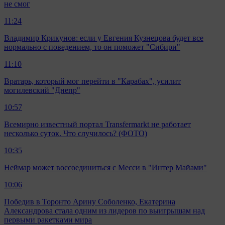
не смог
11:24
Владимир Крикунов: если у Евгения Кузнецова будет все
нормально с поведением, то он поможет "Сибири"
11:10
Вратарь, который мог перейти в "Карабах", усилит
могилевский "Днепр"
10:57
Всемирно известный портал Transfermarkt не работает
несколько суток. Что случилось? (ФОТО)
10:35
Неймар может воссоединиться с Месси в "Интер Майами"
10:06
Победив в Торонто Арину Соболенко, Екатерина
Александрова стала одним из лидеров по выигрышам над
первыми ракетками мира