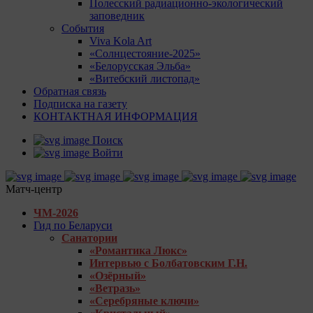
Полесский радиационно-экологический
заповедник
События
Viva Kola Art
«Солнцестояние-2025»
«Белорусская Эльба»
«Витебский листопад»
Обратная связь
Подписка на газету
КОНТАКТНАЯ ИНФОРМАЦИЯ
Поиск
Войти
Матч-центр
ЧМ-2026
Гид по Беларуси
Санатории
«Романтика Люкс»
Интервью с Болбатовским Г.Н.
«Озёрный»
«Ветразь»
«Серебряные ключи»