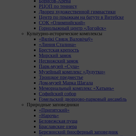
Борисов-Арена
РЦОП по теннису
Дворец художественной гимнастики
Центр по прыжкам на батуте в Витебске
СОК «Олимпийский»
Горнолыжный центр «Логойск»
Культурно-исторические комплексы
«Вялікі Свяцк Валовічаў»
«Линия Сталина»
Брестская крепость
Мирский замок
Несвижский замок
Парк-музей «Сула»
Музейный комплекс «Дудутки»
Троицкое предместье
Дом-музей Марка Шагала
Мемориальный комплекс «Хатынь»
Софийский собор
Гомельский дворцово-парковый ансамбль
Природные заповедники
«Припятский»
«Нарочь»
Беловежская пуща
Браславские озера
Березинский биосферный заповедник