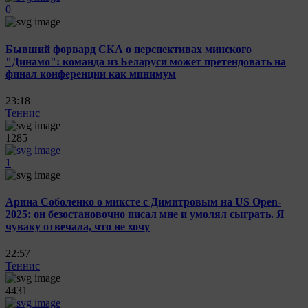
0
Бывший форвард СКА о перспективах минского
"Динамо": команда из Беларуси может претендовать на
финал конференции как минимум
23:18
Теннис
1285
1
Арина Соболенко о миксте с Димитровым на US Open-
2025: он безостановочно писал мне и умолял сыграть. Я
чуваку отвечала, что не хочу
22:57
Теннис
4431