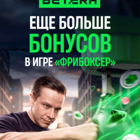
Константин Лобандиевский: слова Шпилевского звучат
красиво, но букмекеры пока не верят в его перспективы и
в его новый клуб
21:58
Футбол
589
0
КЧМ-2025. "Палмейрас" взял верх над "Аль-Ахли" в
матче, прерванном из-за непогоды
21:46
Футбол
1027
0
Юрий Довнар: "Барсе" для возвращения к финансовой