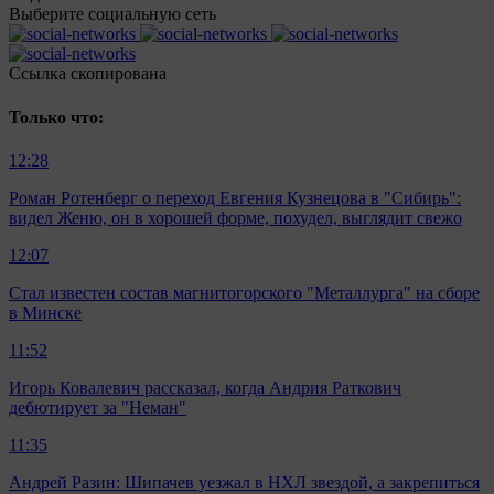
Выберите социальную сеть
Ccылка скопирована
Только что:
12:28
Роман Ротенберг о переход Евгения Кузнецова в "Сибирь":
видел Женю, он в хорошей форме, похудел, выглядит свежо
12:07
Стал известен состав магнитогорского "Металлурга" на сборе
в Минске
11:52
Игорь Ковалевич рассказал, когда Андрия Раткович
дебютирует за "Неман"
11:35
Андрей Разин: Шипачев уезжал в НХЛ звездой, а закрепиться