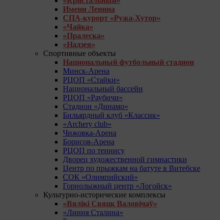
«Кристальный»
Имени Ленина
СПА-курорт «Ружа-Хутор»
«Чайка»
«Пралеска»
«Надзея»
Спортивные объекты
Национальный футбольный стадион
Минск-Арена
РЦОП «Стайки»
Национальный бассейн
РЦОП «Раубичи»
Стадион «Динамо»
Бильярдный клуб «Классик»
«Archery club»
Чижовка-Арена
Борисов-Арена
РЦОП по теннису
Дворец художественной гимнастики
Центр по прыжкам на батуте в Витебске
СОК «Олимпийский»
Горнолыжный центр «Логойск»
Культурно-исторические комплексы
«Вялікі Свяцк Валовічаў»
«Линия Сталина»