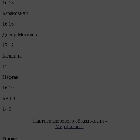
16
18
Барановичи
16
16
Днепр-Могилев
17
12
Белшина
15
11
Нафтан
16
10
БАТЭ
14
9
Партнер здорового образа жизни -
Мир фитнеса
.
Опрос