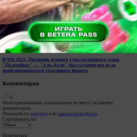
нормальности необходимо продавать игроков. На выход
стоят семь фамилий
21:17
Футбол
323
0
КЧМ-2025. Поединок второго тура группового этапа
"Палмейрас" — "Аль-Ахли" был остановлен из-за
приближающегося ураганного фронта
Комментарии
0
Неавторизованные пользователи не могут оставлять
комментарии.
Пожалуйста,
войдите
или
зарегистрируйтесь
Сортировать по:
Поделиться