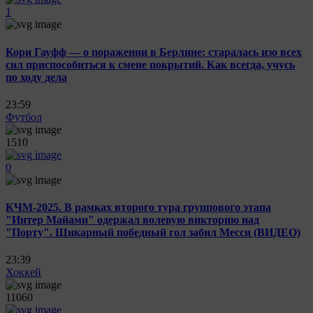
1
Кори Гауфф — о поражении в Берлине: старалась изо всех
сил приспособиться к смене покрытий. Как всегда, учусь
по ходу дела
23:59
Футбол
1510
0
КЧМ-2025. В рамках второго тура группового этапа
"Интер Майами" одержал волевую викторию над
"Порту". Шикарный победный гол забил Месси (ВИДЕО)
23:39
Хоккей
11060