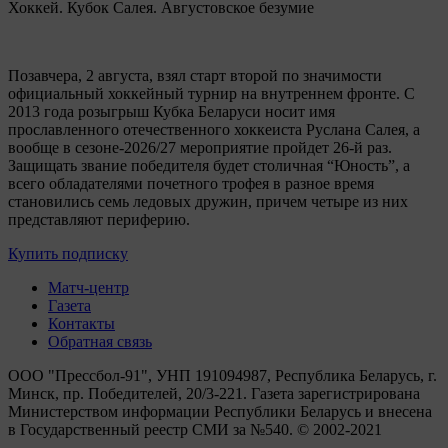
Хоккей. Кубок Салея. Августовское безумие
Позавчера, 2 августа, взял старт второй по значимости
официальный хоккейный турнир на внутреннем фронте. C
2013 года розыгрыш Кубка Беларуси носит имя
прославленного отечественного хоккеиста Руслана Салея, а
вообще в сезоне-2026/27 мероприятие пройдет 26-й раз.
Защищать звание победителя будет столичная “Юность”, а
всего обладателями почетного трофея в разное время
становились семь ледовых дружин, причем четыре из них
представляют периферию.
Купить подписку
Матч-центр
Газета
Контакты
Обратная связь
ООО "Прессбол-91", УНП 191094987, Республика Беларусь, г.
Минск, пр. Победителей, 20/3-221. Газета зарегистрирована
Министерством информации Республики Беларусь и внесена
в Государственный реестр СМИ за №540. © 2002-2021