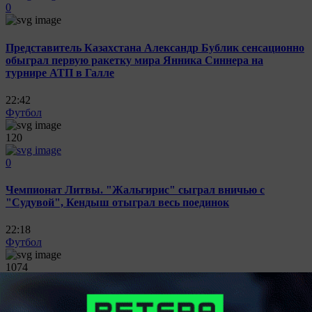
0
Представитель Казахстана Александр Бублик сенсационно
обыграл первую ракетку мира Янника Синнера на
турнире АТП в Галле
22:42
Футбол
120
0
Чемпионат Литвы. "Жальгирис" сыграл вничью с
"Судувой", Кендыш отыграл весь поединок
22:18
Футбол
1074
0