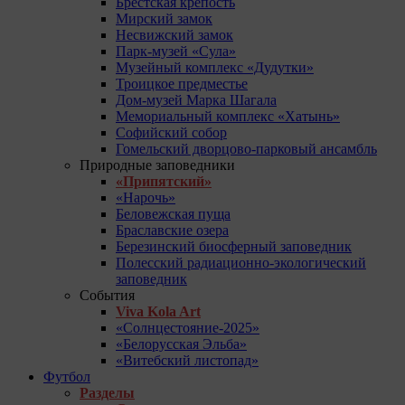
Брестская крепость
Мирский замок
Несвижский замок
Парк-музей «Сула»
Музейный комплекс «Дудутки»
Троицкое предместье
Дом-музей Марка Шагала
Мемориальный комплекс «Хатынь»
Софийский собор
Гомельский дворцово-парковый ансамбль
Природные заповедники
«Припятский»
«Нарочь»
Беловежская пуща
Браславские озера
Березинский биосферный заповедник
Полесский радиационно-экологический
заповедник
События
Viva Kola Art
«Солнцестояние-2025»
«Белорусская Эльба»
«Витебский листопад»
Футбол
Разделы