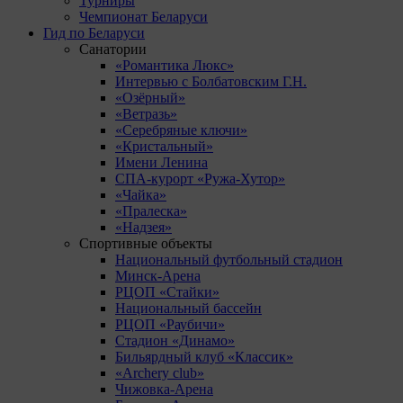
Турниры
Чемпионат Беларуси
Гид по Беларуси
Санатории
«Романтика Люкс»
Интервью с Болбатовским Г.Н.
«Озёрный»
«Ветразь»
«Серебряные ключи»
«Кристальный»
Имени Ленина
СПА-курорт «Ружа-Хутор»
«Чайка»
«Пралеска»
«Надзея»
Спортивные объекты
Национальный футбольный стадион
Минск-Арена
РЦОП «Стайки»
Национальный бассейн
РЦОП «Раубичи»
Стадион «Динамо»
Бильярдный клуб «Классик»
«Archery club»
Чижовка-Арена