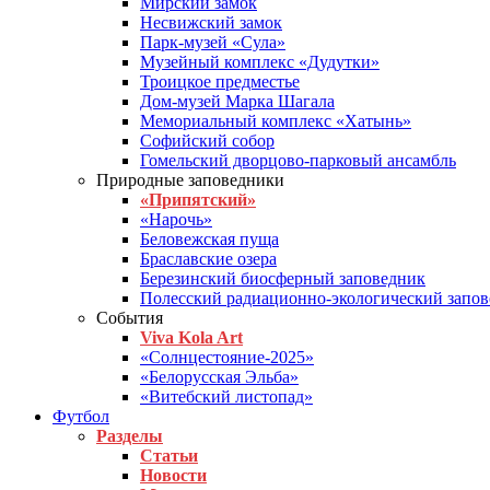
Мирский замок
Несвижский замок
Парк-музей «Сула»
Музейный комплекс «Дудутки»
Троицкое предместье
Дом-музей Марка Шагала
Мемориальный комплекс «Хатынь»
Софийский собор
Гомельский дворцово-парковый ансамбль
Природные заповедники
«Припятский»
«Нарочь»
Беловежская пуща
Браславские озера
Березинский биосферный заповедник
Полесский радиационно-экологический запо
События
Viva Kola Art
«Солнцестояние-2025»
«Белорусская Эльба»
«Витебский листопад»
Футбол
Разделы
Статьи
Новости