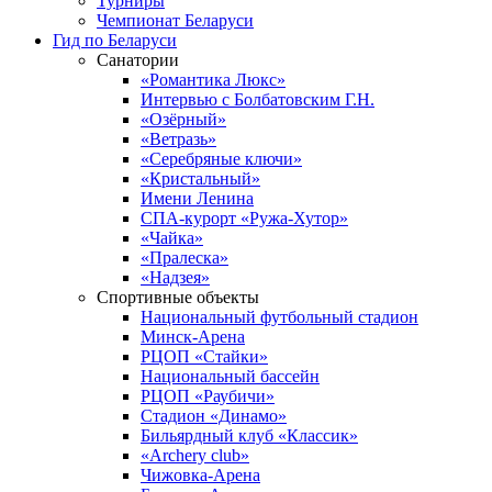
Турниры
Чемпионат Беларуси
Гид по Беларуси
Санатории
«Романтика Люкс»
Интервью с Болбатовским Г.Н.
«Озёрный»
«Ветразь»
«Серебряные ключи»
«Кристальный»
Имени Ленина
СПА-курорт «Ружа-Хутор»
«Чайка»
«Пралеска»
«Надзея»
Спортивные объекты
Национальный футбольный стадион
Минск-Арена
РЦОП «Стайки»
Национальный бассейн
РЦОП «Раубичи»
Стадион «Динамо»
Бильярдный клуб «Классик»
«Archery club»
Чижовка-Арена