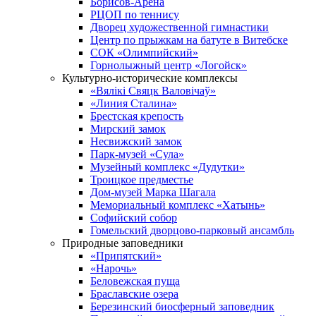
Борисов-Арена
РЦОП по теннису
Дворец художественной гимнастики
Центр по прыжкам на батуте в Витебске
СОК «Олимпийский»
Горнолыжный центр «Логойск»
Культурно-исторические комплексы
«Вялікі Свяцк Валовічаў»
«Линия Сталина»
Брестская крепость
Мирский замок
Несвижский замок
Парк-музей «Сула»
Музейный комплекс «Дудутки»
Троицкое предместье
Дом-музей Марка Шагала
Мемориальный комплекс «Хатынь»
Софийский собор
Гомельский дворцово-парковый ансамбль
Природные заповедники
«Припятский»
«Нарочь»
Беловежская пуща
Браславские озера
Березинский биосферный заповедник