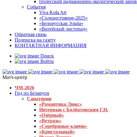
Полесский радиационно-экологический запо
События
Viva Kola Art
«Солнцестояние-2025»
«Белорусская Эльба»
«Витебский листопад»
Обратная связь
Подписка на газету
КОНТАКТНАЯ ИНФОРМАЦИЯ
Поиск
Войти
Матч-центр
ЧМ-2026
Гид по Беларуси
Санатории
«Романтика Люкс»
Интервью с Болбатовским Г.Н.
«Озёрный»
«Ветразь»
«Серебряные ключи»
«Кристальный»