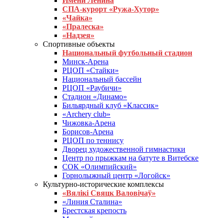
Имени Ленина
СПА-курорт «Ружа-Хутор»
«Чайка»
«Пралеска»
«Надзея»
Спортивные объекты
Национальный футбольный стадион
Минск-Арена
РЦОП «Стайки»
Национальный бассейн
РЦОП «Раубичи»
Стадион «Динамо»
Бильярдный клуб «Классик»
«Archery club»
Чижовка-Арена
Борисов-Арена
РЦОП по теннису
Дворец художественной гимнастики
Центр по прыжкам на батуте в Витебске
СОК «Олимпийский»
Горнолыжный центр «Логойск»
Культурно-исторические комплексы
«Вялікі Свяцк Валовічаў»
«Линия Сталина»
Брестская крепость