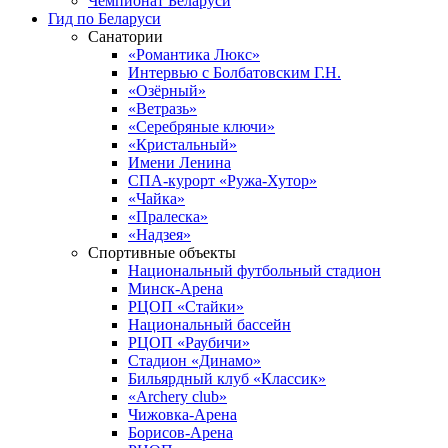
Чемпионат Беларуси
Гид по Беларуси
Санатории
«Романтика Люкс»
Интервью с Болбатовским Г.Н.
«Озёрный»
«Ветразь»
«Серебряные ключи»
«Кристальный»
Имени Ленина
СПА-курорт «Ружа-Хутор»
«Чайка»
«Пралеска»
«Надзея»
Спортивные объекты
Национальный футбольный стадион
Минск-Арена
РЦОП «Стайки»
Национальный бассейн
РЦОП «Раубичи»
Стадион «Динамо»
Бильярдный клуб «Классик»
«Archery club»
Чижовка-Арена
Борисов-Арена