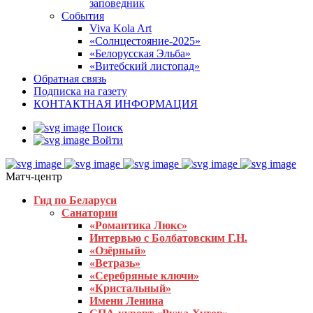
заповедник
События
Viva Kola Art
«Солнцестояние-2025»
«Белорусская Эльба»
«Витебский листопад»
Обратная связь
Подписка на газету
КОНТАКТНАЯ ИНФОРМАЦИЯ
Поиск
Войти
Матч-центр
Гид по Беларуси
Санатории
«Романтика Люкс»
Интервью с Болбатовским Г.Н.
«Озёрный»
«Ветразь»
«Серебряные ключи»
«Кристальный»
Имени Ленина