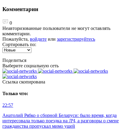
Комментарии
0
Неавторизованные пользователи не могут оставлять
комментарии.
Пожалуйста,
войдите
или
зарегистрируйтесь
Сортировать по:
Поделиться
Выберите социальную сеть
Ccылка скопирована
Только что:
22:57
Анатолий Рябко о сборной Беларуси: было время, когда
интересовала только поездка на ЛЧ, а разговоры о смене
гражданства пропускал мимо ушей