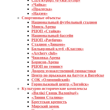
СПА-курорт «Ружа-Хутор»
«Чайка»
«Пралеска»
«Надзея»
Спортивные объекты
Национальный футбольный стадион
Минск-Арена
РЦОП «Стайки»
Национальный бассейн
РЦОП «Раубичи»
Стадион «Динамо»
Бильярдный клуб «Классик»
«Archery club»
Чижовка-Арена
Борисов-Арена
РЦОП по теннису
Дворец художественной гимнастики
Центр по прыжкам на батуте в Витебске
СОК «Олимпийский»
Горнолыжный центр «Логойск»
Культурно-исторические комплексы
«Вялікі Свяцк Валовічаў»
«Линия Сталина»
Брестская крепость
Мирский замок