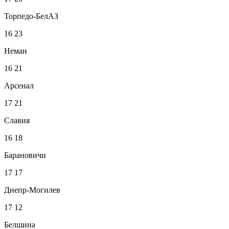
Торпедо-БелАЗ
16
23
Неман
16
21
Арсенал
17
21
Славия
16
18
Барановичи
17
17
Днепр-Могилев
17
12
Белшина