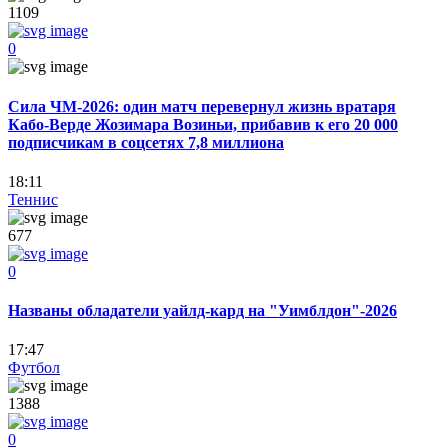
1109
0
Сила ЧМ-2026: один матч перевернул жизнь вратаря
Кабо-Верде Жозимара Возиньи, прибавив к его 20 000
подписчикам в соцсетях 7,8 миллиона
18:11
Теннис
677
0
Названы обладатели уайлд-кард на "Уимблдон"-2026
17:47
Футбол
1388
0