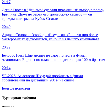
21:17
Денис Гроть: в "Динамо" сделали правильный выбор в пользу
Брылина. Даже не берем его тренерскую карьеру — он
трижды выигрывал Кубок Стэнли
20:40
Андрей Соловей: "свободный художник" — это про более
мастеровитых футболистов, явно не из нашего чемпионата
20:22
Белорус Илья Шиманович не смог попасть в финал
чемпионата Европы по плаванию на дистанции 100 м брассом
20:14
ЧЕ-2026. Анастасия Шкурдай пробилась в финал
соревнований на дистанции 200 м на спине
Больше новостей
Турнирная таблица