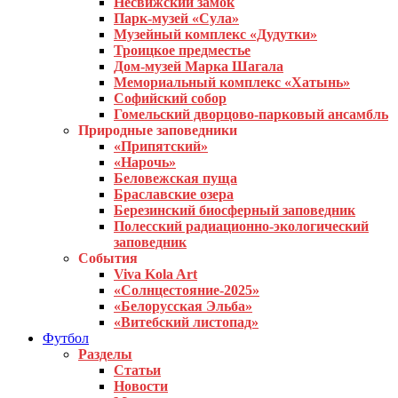
Несвижский замок
Парк-музей «Сула»
Музейный комплекс «Дудутки»
Троицкое предместье
Дом-музей Марка Шагала
Мемориальный комплекс «Хатынь»
Софийский собор
Гомельский дворцово-парковый ансамбль
Природные заповедники
«Припятский»
«Нарочь»
Беловежская пуща
Браславские озера
Березинский биосферный заповедник
Полесский радиационно-экологический
заповедник
События
Viva Kola Art
«Солнцестояние-2025»
«Белорусская Эльба»
«Витебский листопад»
Футбол
Разделы
Статьи
Новости