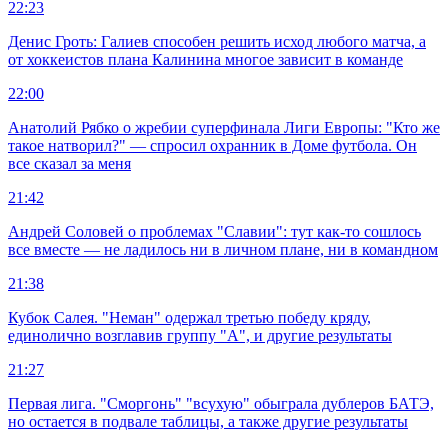
22:23
Денис Гроть: Галиев способен решить исход любого матча, а
от хоккеистов плана Калинина многое зависит в команде
22:00
Анатолий Рябко о жребии суперфинала Лиги Европы: "Кто же
такое натворил?" — спросил охранник в Доме футбола. Он
все сказал за меня
21:42
Андрей Соловей о проблемах "Славии": тут как-то сошлось
все вместе — не ладилось ни в личном плане, ни в командном
21:38
Кубок Салея. "Неман" одержал третью победу кряду,
единолично возглавив группу "А", и другие результаты
21:27
Первая лига. "Сморгонь" "всухую" обыграла дублеров БАТЭ,
но остается в подвале таблицы, а также другие результаты