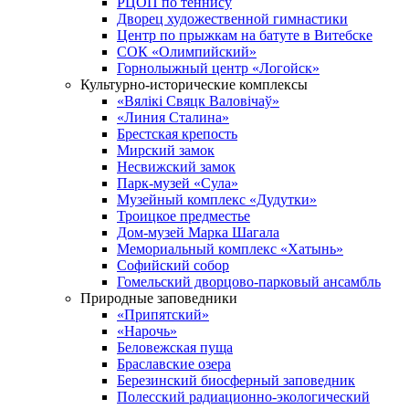
РЦОП по теннису
Дворец художественной гимнастики
Центр по прыжкам на батуте в Витебске
СОК «Олимпийский»
Горнолыжный центр «Логойск»
Культурно-исторические комплексы
«Вялікі Свяцк Валовічаў»
«Линия Сталина»
Брестская крепость
Мирский замок
Несвижский замок
Парк-музей «Сула»
Музейный комплекс «Дудутки»
Троицкое предместье
Дом-музей Марка Шагала
Мемориальный комплекс «Хатынь»
Софийский собор
Гомельский дворцово-парковый ансамбль
Природные заповедники
«Припятский»
«Нарочь»
Беловежская пуща
Браславские озера
Березинский биосферный заповедник
Полесский радиационно-экологический