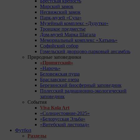
Брестская крепость
Мирский замок
Несвижский замок
Парк-музей «Сула»
Музейный комплекс «Дудутки»
Троицкое предместье
Дом-музей Марка Шагала
Мемориальный комплекс «Хатынь»
Софийский собор
Гомельский дворцово-парковый ансамбль
Природные заповедники
«Припятский»
«Нарочь»
Беловежская пуща
Браславские озера
Березинский биосферный заповедник
Полесский радиационно-экологический
заповедник
События
Viva Kola Art
«Солнцестояние-2025»
«Белорусская Эльба»
«Витебский листопад»
Футбол
Разделы