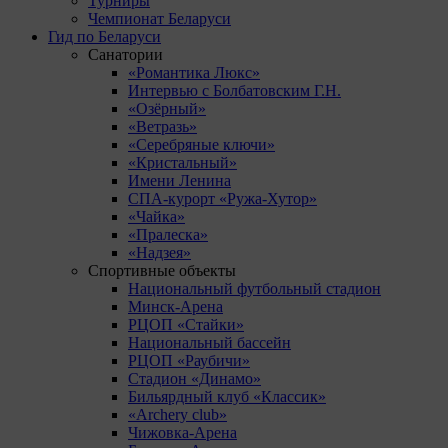
Турниры
Чемпионат Беларуси
Гид по Беларуси
Санатории
«Романтика Люкс»
Интервью с Болбатовским Г.Н.
«Озёрный»
«Ветразь»
«Серебряные ключи»
«Кристальный»
Имени Ленина
СПА-курорт «Ружа-Хутор»
«Чайка»
«Пралеска»
«Надзея»
Спортивные объекты
Национальный футбольный стадион
Минск-Арена
РЦОП «Стайки»
Национальный бассейн
РЦОП «Раубичи»
Стадион «Динамо»
Бильярдный клуб «Классик»
«Archery club»
Чижовка-Арена