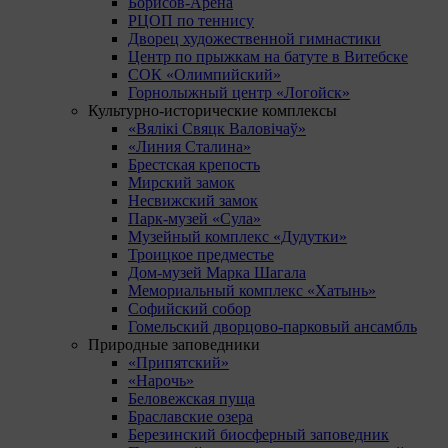
Борисов-Арена
РЦОП по теннису
Дворец художественной гимнастики
Центр по прыжкам на батуте в Витебске
СОК «Олимпийский»
Горнолыжный центр «Логойск»
Культурно-исторические комплексы
«Вялікі Свяцк Валовічаў»
«Линия Сталина»
Брестская крепость
Мирский замок
Несвижский замок
Парк-музей «Сула»
Музейный комплекс «Дудутки»
Троицкое предместье
Дом-музей Марка Шагала
Мемориальный комплекс «Хатынь»
Софийский собор
Гомельский дворцово-парковый ансамбль
Природные заповедники
«Припятский»
«Нарочь»
Беловежская пуща
Браславские озера
Березинский биосферный заповедник