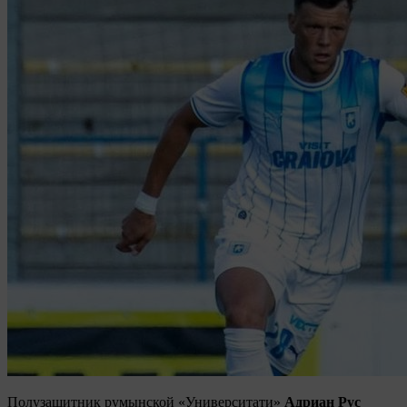
Полузащитник румынской «Университати»
Адриан Рус