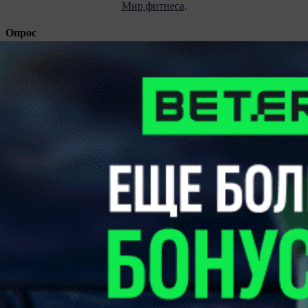
Мир фитнеса
.
Опрос
Все опросы
Подпишитесь на каналы и будьте в курсе последних
событий
Facebook
Telegram
Vkontakte
Instagram
Twitter
ЧИТАЙТЕ В СВЕЖЕМ НОМЕРЕ ГАЗЕТЫ ОТ 4
АВГУСТА 2026 ГОДА