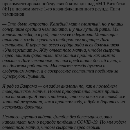
прокомментировал победу своей команды над «МЛ Витебск»
(4:1) в первом матче 1-го квалификационного раунда Лиги
чемпионов.
— Это было непросто. Каждый матч сложный, но у наших
соперников средина чемпионата, и у них лучший ритм. Мы
хотели победы, и я рад, что мы ее одержали. Мотивация
отличная, когда играешь в отборочном турнире Лиги
чемпионов. Я играл от всего сердца ради всех болельщиков
«Университати». Жду ответного матча, чтобы сыграть
перед нашими фанатами. Мы хотим пройти как можно
дальше в Лиге чемпионов, но нам предстоит долгий путь, и
мы должны работать. Мы также всегда думаем о
следующем матче, а в воскресенье состоится поединок за
Суперкубок Румынии.
Я рад за Баярама — он забил аналогично, как в последнем
товарищеском матче. Новые приобретения тоже пришли
нам на помощь. Я очень надеюсь, что мы покажем такой же
хороший результат, как в прошлом году, и будем бороться на
нескольких фронтах.
Немного грустно видеть футбол без болельщиков, это
напоминает нам о периоде пандемии COVID-19. Но мы ждем
ответного матча, чтобы сыграть перед своими