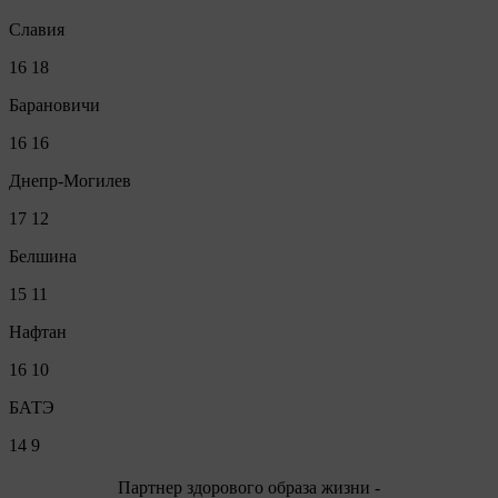
Славия
16
18
Барановичи
16
16
Днепр-Могилев
17
12
Белшина
15
11
Нафтан
16
10
БАТЭ
14
9
Партнер здорового образа жизни -