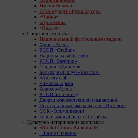
«Кристальный»
Имени Ленина
СПА-курорт «Ружа-Хутор»
«Чайка»
«Пралеска»
«Надзея»
Спортивные объекты
Национальный футбольный стадион
Минск-Арена
РЦОП «Стайки»
Национальный бассейн
РЦОП «Раубичи»
Стадион «Динамо»
Бильярдный клуб «Классик»
«Archery club»
Чижовка-Арена
Борисов-Арена
РЦОП по теннису
Дворец художественной гимнастики
Центр по прыжкам на батуте в Витебске
СОК «Олимпийский»
Горнолыжный центр «Логойск»
Культурно-исторические комплексы
«Вялікі Свяцк Валовічаў»
«Линия Сталина»