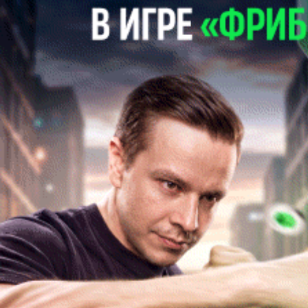
Сергей СЕЛИВАНОВ
Футбол. Betera-высшая лига. Особое мнение. Место для
шага…
Во время открытого до девятого августа трансферного окна в
Betera-высшей лиге уже совершено немало взаимовыгодных
сделок, но особняком выглядит возвращение в Могилев
Кирилла Цепенкова. Один из наиболее одаренных
футболистов Беларуси, рожденных в XXI веке, вернулся в
альма-матер, где старательно постигал футбольное искусство
в специализированной школе “Днепра”.