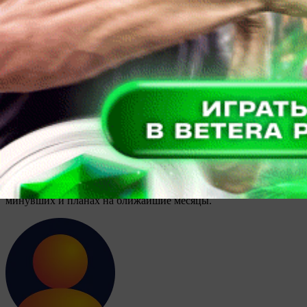
Александр КАНАНОВИЧ
Футзал. Александр Чибисов. Нахожусь в своей команде
Лучшим футзальным тренером Беларуси третий раз был
признан Александр ЧИБИСОВ — он привел “Столицу” к
золоту в чемпионате страны и выигрышу Кубка. В коллекции
42-летнего специалиста, тренерский дебют которого состоялся
в марте 2022 года, четыре победы в первенстве и по две в
Кубке и Суперкубке Беларуси. Результаты впечатляют.
Корреспондент “ПБ” встретился с Александром Валерьевичем
в день выхода команды из отпуска и побеседовал о днях
минувших и планах на ближайшие месяцы.