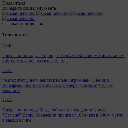
Поделиться
Выберите социальную сеть
Ccылка скопирована
Только что:
21:40
Цифры по поводу. "Торпедо"-БелАЗ с Виталием Лисаковичем
и без него — две разные команды
21:32
"Авторитет у него действительно огромный". Леонид
Вайсфельд лестно отозвался о тренере "Динамо" Сергее
Брылине
21:22
Цифры по поводу. Когда юбилей не в радость: у руля
"Немана" Игорь Ковалевич проиграл 100-й раз в 300-м матче
в высшей лиге