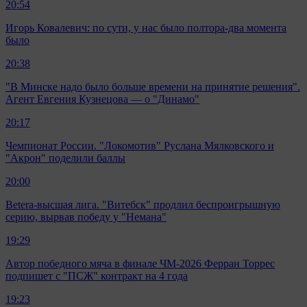
20:54
Игорь Ковалевич: по сути, у нас было полтора-два момента
было
20:38
"В Минске надо было больше времени на принятие решения".
Агент Евгения Кузнецова — о "Динамо"
20:17
Чемпионат России. "Локомотив" Руслана Мялковского и
"Акрон" поделили баллы
20:00
Betera-высшая лига. "Витебск" продлил беспроигрышную
серию, вырвав победу у "Немана"
19:29
Автор победного мяча в финале ЧМ-2026 Ферран Торрес
подпишет с "ПСЖ" контракт на 4 года
19:23