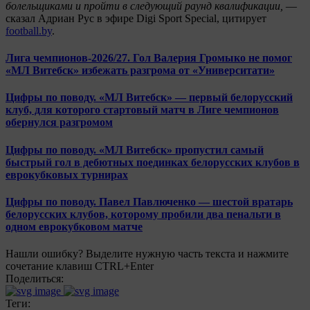
болельщиками и пройти в следующий раунд квалификации,
—
сказал Адриан Рус в эфире Digi Sport Special, цитирует
football.by
.
Лига чемпионов-2026/27. Гол Валерия Громыко не помог
«МЛ Витебск» избежать разгрома от «Университати»
Цифры по поводу. «МЛ Витебск» — первый белорусский
клуб, для которого стартовый матч в Лиге чемпионов
обернулся разгромом
Цифры по поводу. «МЛ Витебск» пропустил самый
быстрый гол в дебютных поединках белорусских клубов в
еврокубковых турнирах
Цифры по поводу. Павел Павлюченко — шестой вратарь
белорусских клубов, которому пробили два пенальти в
одном еврокубковом матче
Нашли ошибку? Выделите нужную часть текста и нажмите
сочетание клавиш CTRL+Enter
Поделиться:
Теги: