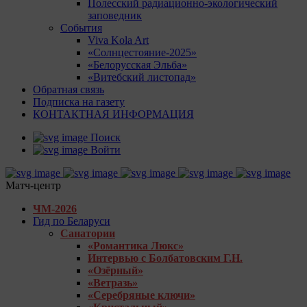
Полесский радиационно-экологический
заповедник
События
Viva Kola Art
«Солнцестояние-2025»
«Белорусская Эльба»
«Витебский листопад»
Обратная связь
Подписка на газету
КОНТАКТНАЯ ИНФОРМАЦИЯ
Поиск
Войти
Матч-центр
ЧМ-2026
Гид по Беларуси
Санатории
«Романтика Люкс»
Интервью с Болбатовским Г.Н.
«Озёрный»
«Ветразь»
«Серебряные ключи»