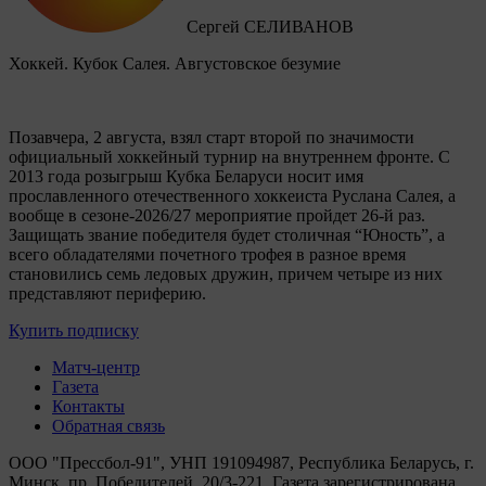
Сергей СЕЛИВАНОВ
Хоккей. Кубок Салея. Августовское безумие
Позавчера, 2 августа, взял старт второй по значимости
официальный хоккейный турнир на внутреннем фронте. C
2013 года розыгрыш Кубка Беларуси носит имя
прославленного отечественного хоккеиста Руслана Салея, а
вообще в сезоне-2026/27 мероприятие пройдет 26-й раз.
Защищать звание победителя будет столичная “Юность”, а
всего обладателями почетного трофея в разное время
становились семь ледовых дружин, причем четыре из них
представляют периферию.
Купить подписку
Матч-центр
Газета
Контакты
Обратная связь
ООО "Прессбол-91", УНП 191094987, Республика Беларусь, г.
Минск, пр. Победителей, 20/3-221. Газета зарегистрирована