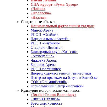
Имени Ленина
СПА-курорт «Ружа-Хутор»
«Чайка»
«Пралеска»
«Надзея»
Спортивные объекты
Национальный футбольный стадион
Минск-Арена
РЦОП «Стайки»
Национальный бассейн
РЦОП «Раубичи»
Стадион «Динамо»
Бильярдный клуб «Классик»
«Archery club»
Чижовка-Арена
Борисов-Арена
РЦОП по теннису
Дворец художественной гимнастики
Центр по прыжкам на батуте в Витебске
СОК «Олимпийский»
Горнолыжный центр «Логойск»
Культурно-исторические комплексы
«Вялікі Свяцк Валовічаў»
«Линия Сталина»
Брестская крепость