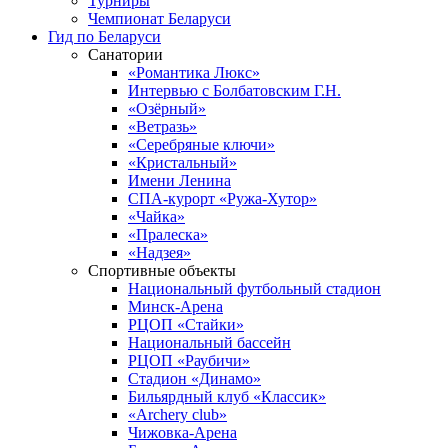
Турниры
Чемпионат Беларуси
Гид по Беларуси
Санатории
«Романтика Люкс»
Интервью с Болбатовским Г.Н.
«Озёрный»
«Ветразь»
«Серебряные ключи»
«Кристальный»
Имени Ленина
СПА-курорт «Ружа-Хутор»
«Чайка»
«Пралеска»
«Надзея»
Спортивные объекты
Национальный футбольный стадион
Минск-Арена
РЦОП «Стайки»
Национальный бассейн
РЦОП «Раубичи»
Стадион «Динамо»
Бильярдный клуб «Классик»
«Archery club»
Чижовка-Арена