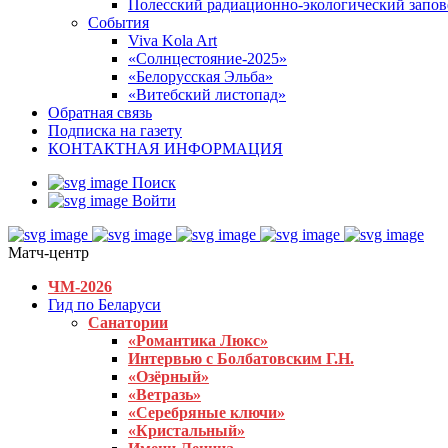
Полесский радиационно-экологический запо
События
Viva Kola Art
«Солнцестояние-2025»
«Белорусская Эльба»
«Витебский листопад»
Обратная связь
Подписка на газету
КОНТАКТНАЯ ИНФОРМАЦИЯ
Поиск
Войти
Матч-центр
ЧМ-2026
Гид по Беларуси
Санатории
«Романтика Люкс»
Интервью с Болбатовским Г.Н.
«Озёрный»
«Ветразь»
«Серебряные ключи»
«Кристальный»