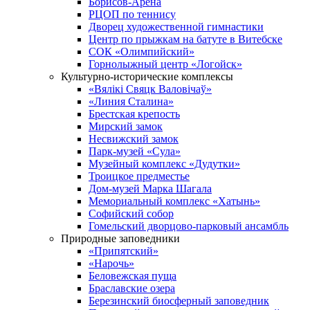
Борисов-Арена
РЦОП по теннису
Дворец художественной гимнастики
Центр по прыжкам на батуте в Витебске
СОК «Олимпийский»
Горнолыжный центр «Логойск»
Культурно-исторические комплексы
«Вялікі Свяцк Валовічаў»
«Линия Сталина»
Брестская крепость
Мирский замок
Несвижский замок
Парк-музей «Сула»
Музейный комплекс «Дудутки»
Троицкое предместье
Дом-музей Марка Шагала
Мемориальный комплекс «Хатынь»
Софийский собор
Гомельский дворцово-парковый ансамбль
Природные заповедники
«Припятский»
«Нарочь»
Беловежская пуща
Браславские озера
Березинский биосферный заповедник