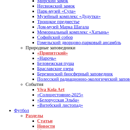
Мирский замок
Несвижский замок
Парк-музей «Сула»
Музейный комплекс «Дудутки»
Троицкое предместье
Дом-музей Марка Шагала
Мемориальный комплекс «Хатынь»
Софийский собор
Гомельский дворцово-парковый ансамбль
Природные заповедники
«Припятский»
«Нарочь»
Беловежская пуща
Браславские озера
Березинский биосферный заповедник
Полесский радиационно-экологический запо
События
Viva Kola Art
«Солнцестояние-2025»
«Белорусская Эльба»
«Витебский листопад»
Футбол
Разделы
Статьи
Новости