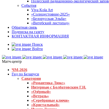
Полесский радиационно-экологический запо
События
Viva Kola Art
«Солнцестояние-2025»
«Белорусская Эльба»
«Витебский листопад»
Обратная связь
Подписка на газету
КОНТАКТНАЯ ИНФОРМАЦИЯ
Поиск
Войти
Матч-центр
ЧМ-2026
Гид по Беларуси
Санатории
«Романтика Люкс»
Интервью с Болбатовским Г.Н.
«Озёрный»
«Ветразь»
«Серебряные ключи»
«Кристальный»