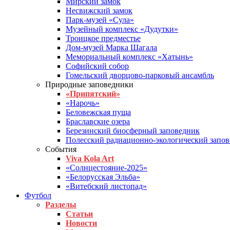
Мирский замок
Несвижский замок
Парк-музей «Сула»
Музейный комплекс «Дудутки»
Троицкое предместье
Дом-музей Марка Шагала
Мемориальный комплекс «Хатынь»
Софийский собор
Гомельский дворцово-парковый ансамбль
Природные заповедники
«Припятский»
«Нарочь»
Беловежская пуща
Браславские озера
Березинский биосферный заповедник
Полесский радиационно-экологический запо
События
Viva Kola Art
«Солнцестояние-2025»
«Белорусская Эльба»
«Витебский листопад»
Футбол
Разделы
Статьи
Новости