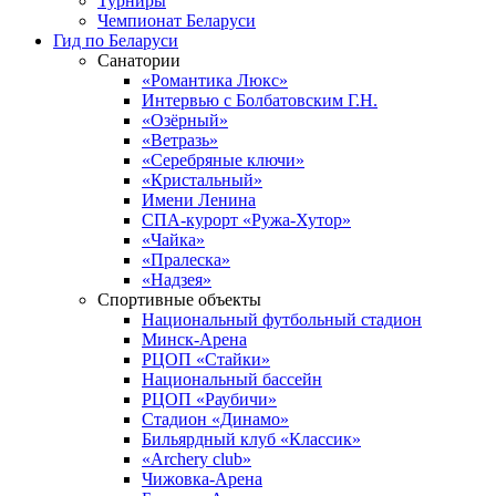
Турниры
Чемпионат Беларуси
Гид по Беларуси
Санатории
«Романтика Люкс»
Интервью с Болбатовским Г.Н.
«Озёрный»
«Ветразь»
«Серебряные ключи»
«Кристальный»
Имени Ленина
СПА-курорт «Ружа-Хутор»
«Чайка»
«Пралеска»
«Надзея»
Спортивные объекты
Национальный футбольный стадион
Минск-Арена
РЦОП «Стайки»
Национальный бассейн
РЦОП «Раубичи»
Стадион «Динамо»
Бильярдный клуб «Классик»
«Archery club»
Чижовка-Арена