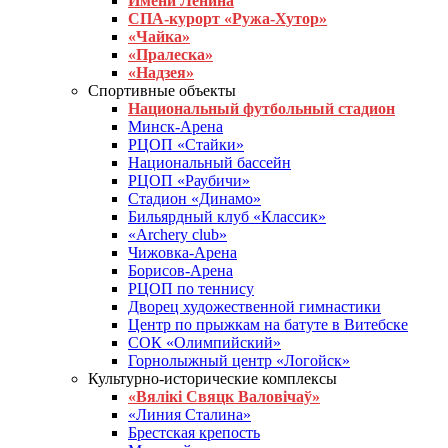
Имени Ленина
СПА-курорт «Ружа-Хутор»
«Чайка»
«Пралеска»
«Надзея»
Спортивные объекты
Национальный футбольный стадион
Минск-Арена
РЦОП «Стайки»
Национальный бассейн
РЦОП «Раубичи»
Стадион «Динамо»
Бильярдный клуб «Классик»
«Archery club»
Чижовка-Арена
Борисов-Арена
РЦОП по теннису
Дворец художественной гимнастики
Центр по прыжкам на батуте в Витебске
СОК «Олимпийский»
Горнолыжный центр «Логойск»
Культурно-исторические комплексы
«Вялікі Свяцк Валовічаў»
«Линия Сталина»
Брестская крепость