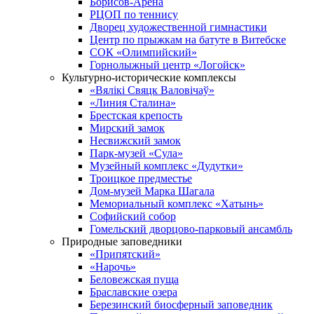
Борисов-Арена
РЦОП по теннису
Дворец художественной гимнастики
Центр по прыжкам на батуте в Витебске
СОК «Олимпийский»
Горнолыжный центр «Логойск»
Культурно-исторические комплексы
«Вялікі Свяцк Валовічаў»
«Линия Сталина»
Брестская крепость
Мирский замок
Несвижский замок
Парк-музей «Сула»
Музейный комплекс «Дудутки»
Троицкое предместье
Дом-музей Марка Шагала
Мемориальный комплекс «Хатынь»
Софийский собор
Гомельский дворцово-парковый ансамбль
Природные заповедники
«Припятский»
«Нарочь»
Беловежская пуща
Браславские озера
Березинский биосферный заповедник