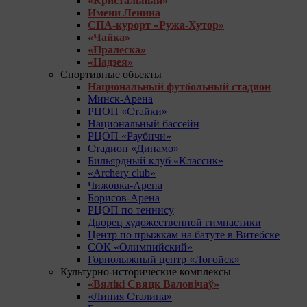
«Кристальный»
Имени Ленина
СПА-курорт «Ружа-Хутор»
«Чайка»
«Пралеска»
«Надзея»
Спортивные объекты
Национальный футбольный стадион
Минск-Арена
РЦОП «Стайки»
Национальный бассейн
РЦОП «Раубичи»
Стадион «Динамо»
Бильярдный клуб «Классик»
«Archery club»
Чижовка-Арена
Борисов-Арена
РЦОП по теннису
Дворец художественной гимнастики
Центр по прыжкам на батуте в Витебске
СОК «Олимпийский»
Горнолыжный центр «Логойск»
Культурно-исторические комплексы
«Вялікі Свяцк Валовічаў»
«Линия Сталина»