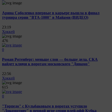
Арина Соболенко впервые в карьере вышла в финал
турнира серии "ВТА-1000" в Майами (ВИДЕО)
23:19
Хоккей
476
0
Роман Ротенберг: меньше слов — больше дела. СКА
найдет ключи к воротам московского "Динамо"
22:56
Хоккей
615
0
"Торпедо" с Кульбаковым в воротах уступило
"Локомотиву" в первой игре серии плей-офф Кубка