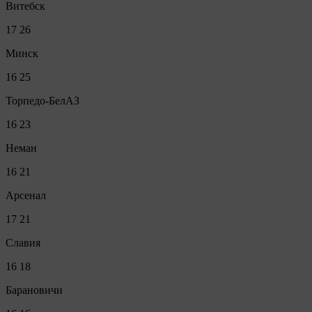
Витебск
17
26
Минск
16
25
Торпедо-БелАЗ
16
23
Неман
16
21
Арсенал
17
21
Славия
16
18
Барановичи