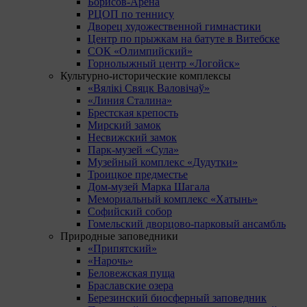
Борисов-Арена
РЦОП по теннису
Дворец художественной гимнастики
Центр по прыжкам на батуте в Витебске
СОК «Олимпийский»
Горнолыжный центр «Логойск»
Культурно-исторические комплексы
«Вялікі Свяцк Валовічаў»
«Линия Сталина»
Брестская крепость
Мирский замок
Несвижский замок
Парк-музей «Сула»
Музейный комплекс «Дудутки»
Троицкое предместье
Дом-музей Марка Шагала
Мемориальный комплекс «Хатынь»
Софийский собор
Гомельский дворцово-парковый ансамбль
Природные заповедники
«Припятский»
«Нарочь»
Беловежская пуща
Браславские озера
Березинский биосферный заповедник