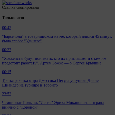
Ccылка скопирована
Только что:
00:42
"Барселона" в товарищеском матче, который длился 45 минут,
была слабее "Удинезе"
00:27
"Хоккеисты будут понимать, кто их приглашает и с кем им
предстоит работать". Артем Божко — о Сергее Брылине
00:15
Третья ракетка мира Джессика Пегула уступила Диане
Шнайдер на турнире в Торонто
23:52
Чемпионат Польши. "Легия" Эрика Микановича сыграла
вничью с "Короной"