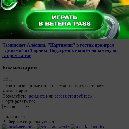
21:11
Футбол
201
0
Чемпионат Албании. "Партизани" в гостях проиграл
"Динамо" из Тираны, Подстрелов вышел на замену во
втором тайме
Комментарии
0
Неавторизованные пользователи не могут оставлять
комментарии.
Пожалуйста,
войдите
или
зарегистрируйтесь
Сортировать по:
Поделиться
Выберите социальную сеть