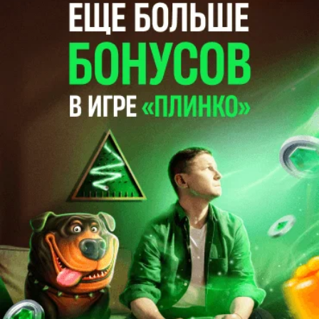
21:55
Хоккей
2819
0
Betera-Экстралига. Во втором матче полуфинала Кубка
президента "Витебск" за полторы минуты выдал камбэк с
0:3, но все равно проиграл "Гомелю"
21:45
Биатлон
21335
0
Надежда Скардино: в Швейцарии мы живем между гор. И
знаете, по чему я больше всего скучаю? Когда едешь по
Беларуси — и над тобой бескрайнее небо