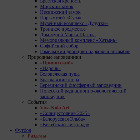
Брестская крепость
Мирский замок
Несвижский замок
Парк-музей «Сула»
Музейный комплекс «Дудутки»
Троицкое предместье
Дом-музей Марка Шагала
Мемориальный комплекс «Хатынь»
Софийский собор
Гомельский дворцово-парковый ансамбль
Природные заповедники
«Припятский»
«Нарочь»
Беловежская пуща
Браславские озера
Березинский биосферный заповедник
Полесский радиационно-экологический
заповедник
События
Viva Kola Art
«Солнцестояние-2025»
«Белорусская Эльба»
«Витебский листопад»
Футбол
Разделы