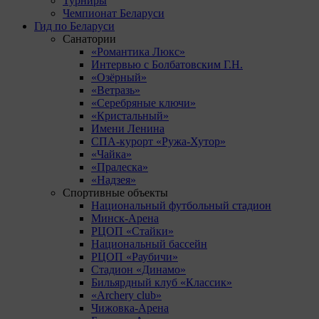
Турниры
Чемпионат Беларуси
Гид по Беларуси
Санатории
«Романтика Люкс»
Интервью с Болбатовским Г.Н.
«Озёрный»
«Ветразь»
«Серебряные ключи»
«Кристальный»
Имени Ленина
СПА-курорт «Ружа-Хутор»
«Чайка»
«Пралеска»
«Надзея»
Спортивные объекты
Национальный футбольный стадион
Минск-Арена
РЦОП «Стайки»
Национальный бассейн
РЦОП «Раубичи»
Стадион «Динамо»
Бильярдный клуб «Классик»
«Archery club»
Чижовка-Арена