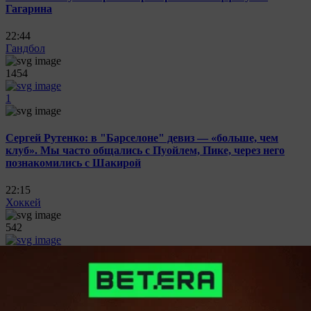
Гагарина
22:44
Гандбол
1454
1
Сергей Рутенко: в "Барселоне" девиз — «больше, чем
клуб». Мы часто общались с Пуойлем, Пике, через него
познакомились с Шакирой
22:15
Хоккей
542
0
СКА потерпел поражение от московского "Динамо" в
стартовом матче первого раунда Кубка Гагарина.
Алистров сыграл сотый матч за "армейцев"