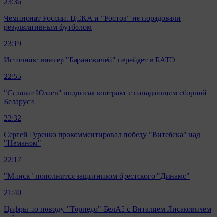
23:36
Чемпионат России. ЦСКА и "Ростов" не порадовали
результативным футболом
23:19
Источник: вингер "Барановичей" перейдет в БАТЭ
22:55
"Салават Юлаев" подписал контракт с нападающим сборной
Беларуси
22:32
Сергей Гуренко прокомментировал победу "Витебска" над
"Неманом"
22:17
"Минск" пополнится защитником брестского "Динамо"
21:40
Цифры по поводу. "Торпедо"-БелАЗ с Виталием Лисаковичем