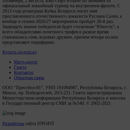
Позавчера, 2 августа, взял старт второй по значимости
официальный хоккейный турнир на внутреннем фронте. C
2013 года розыгрыш Кубка Беларуси носит имя
прославленного отечественного хоккеиста Руслана Салея, а
вообще в сезоне-2026/27 мероприятие пройдет 26-й раз.
Защищать звание победителя будет столичная “Юность”, а
всего обладателями почетного трофея в разное время
становились семь ледовых дружин, причем четыре из них
представляют периферию.
Купить подписку
Матч-центр
Газета
Контакты
Обратная связь
ООО "Прессбол-91", УНП 191094987, Республика Беларусь, г.
Минск, пр. Победителей, 20/3-221. Газета зарегистрирована
Министерством информации Республики Беларусь и внесена
в Государственный реестр СМИ за №540. © 2002-2021
Разработка
сайта ITPOFIT