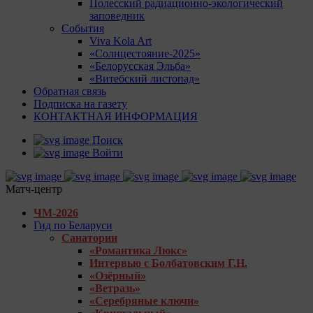
Полесский радиационно-экологический
заповедник
События
Viva Kola Art
«Солнцестояние-2025»
«Белорусская Эльба»
«Витебский листопад»
Обратная связь
Подписка на газету
КОНТАКТНАЯ ИНФОРМАЦИЯ
Поиск
Войти
Матч-центр
ЧМ-2026
Гид по Беларуси
Санатории
«Романтика Люкс»
Интервью с Болбатовским Г.Н.
«Озёрный»
«Ветразь»
«Серебряные ключи»