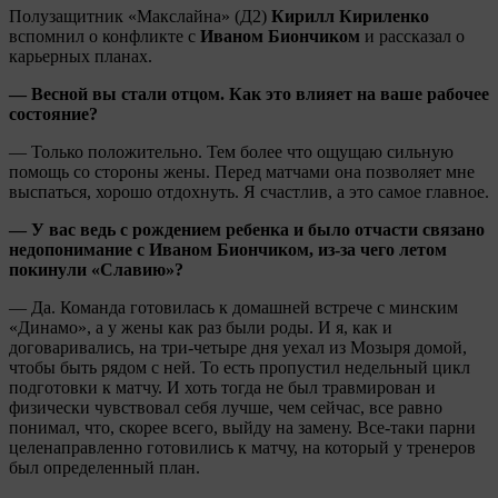
Полузащитник «Макслайна» (Д2)
Кирилл Кириленко
вспомнил о конфликте с
Иваном Биончиком
и рассказал о
карьерных планах.
— Весной вы стали отцом. Как это влияет на ваше рабочее
состояние?
— Только положительно. Тем более что ощущаю сильную
помощь со стороны жены. Перед матчами она позволяет мне
выспаться, хорошо отдохнуть. Я счастлив, а это самое главное.
— У вас ведь с рождением ребенка и было отчасти связано
недопонимание с Иваном Биончиком, из-за чего летом
покинули «Славию»?
— Да. Команда готовилась к домашней встрече с минским
«Динамо», а у жены как раз были роды. И я, как и
договаривались, на три-четыре дня уехал из Мозыря домой,
чтобы быть рядом с ней. То есть пропустил недельный цикл
подготовки к матчу. И хоть тогда не был травмирован и
физически чувствовал себя лучше, чем сейчас, все равно
понимал, что, скорее всего, выйду на замену. Все-таки парни
целенаправленно готовились к матчу, на который у тренеров
был определенный план.