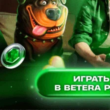
Кирилла Цепенкова. Один из наиболее одаренных
футболистов Беларуси, рожденных в XXI веке, вернулся в
альма-матер, где старательно постигал футбольное искусство
в специализированной школе “Днепра”.
Александр КАНАНОВИЧ
Футзал. Александр Чибисов. Нахожусь в своей команде
Лучшим футзальным тренером Беларуси третий раз был
признан Александр ЧИБИСОВ — он привел “Столицу” к
золоту в чемпионате страны и выигрышу Кубка. В коллекции
42-летнего специалиста, тренерский дебют которого состоялся
в марте 2022 года, четыре победы в первенстве и по две в
Кубке и Суперкубке Беларуси. Результаты впечатляют.
Корреспондент “ПБ” встретился с Александром Валерьевичем