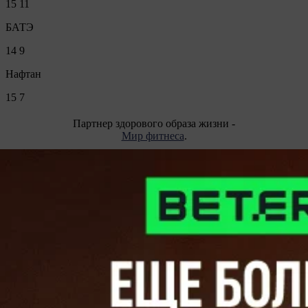
15
11
БАТЭ
14
9
Нафтан
15
7
Партнер здорового образа жизни -
Мир фитнеса
.
Опрос
Все опросы
Подпишитесь на каналы и будьте в курсе последних
событий
Facebook
Telegram
Vkontakte
Instagram
Twitter