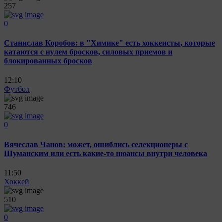
257
0
Станислав Коробов: в "Химике" есть хоккеисты, которые
катаются с нулем бросков, силовых приемов и
блокированных бросков
12:10
Футбол
746
0
Вячеслав Чанов: может, ошиблись селекционеры с
Шуманским или есть какие-то нюансы внутри человека
11:50
Хоккей
510
0