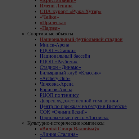
«Кристальный»
Имени Ленина
СПА-курорт «Ружа-Хутор»
«Чайка»
«Пралеска»
«Надзея»
Спортивные объекты
Национальный футбольный стадион
Минск-Арена
РЦОП «Стайки»
Национальный бассейн
РЦОП «Раубичи»
Стадион «Динамо»
Бильярдный клуб «Классик»
«Archery club»
Чижовка-Арена
Борисов-Арена
РЦОП по теннису
Дворец художественной гимнастики
Центр по прыжкам на батуте в Витебске
СОК «Олимпийский»
Горнолыжный центр «Логойск»
Культурно-исторические комплексы
«Вялікі Свяцк Валовічаў»
«Линия Сталина»