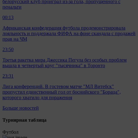
белорусский клуб проиграл из-за гола, пропущенного с
пенальти
00:13
Африканская конфедерация футбола продемонстрировала
лояльность и поддержала ФИФА на фоне скандала с продажей
прав на ЧМ
23:50
Третья ракетка мира Джессика Пегула без особых проблем
вышла в четвертый круг "тысячника" в Торонто
23:31
Лига конференций. В гостевом матче "МЛ Витебск"
пропустил единственный гол от боснийского "Бораца",
которого хватило для поражения
Больше новостей
Турнирная таблица
Футбол