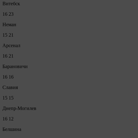
Витебск
16
23
Неман
15
21
Арсенал
16
21
Барановичи
16
16
Славия
15
15
Днепр-Могилев
16
12
Белшина