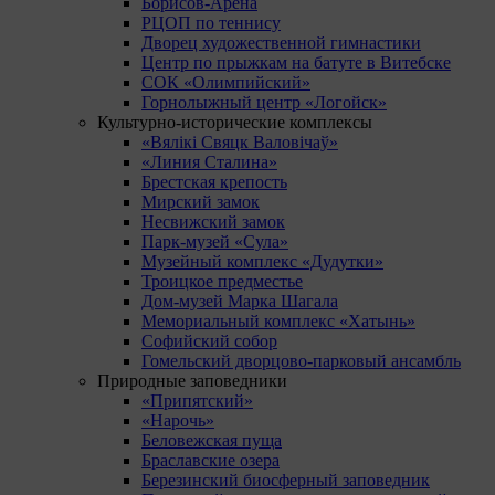
Борисов-Арена
РЦОП по теннису
Дворец художественной гимнастики
Центр по прыжкам на батуте в Витебске
СОК «Олимпийский»
Горнолыжный центр «Логойск»
Культурно-исторические комплексы
«Вялікі Свяцк Валовічаў»
«Линия Сталина»
Брестская крепость
Мирский замок
Несвижский замок
Парк-музей «Сула»
Музейный комплекс «Дудутки»
Троицкое предместье
Дом-музей Марка Шагала
Мемориальный комплекс «Хатынь»
Софийский собор
Гомельский дворцово-парковый ансамбль
Природные заповедники
«Припятский»
«Нарочь»
Беловежская пуща
Браславские озера
Березинский биосферный заповедник