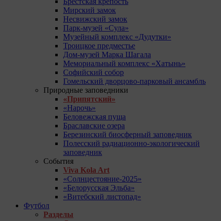
Брестская крепость
Мирский замок
Несвижский замок
Парк-музей «Сула»
Музейный комплекс «Дудутки»
Троицкое предместье
Дом-музей Марка Шагала
Мемориальный комплекс «Хатынь»
Софийский собор
Гомельский дворцово-парковый ансамбль
Природные заповедники
«Припятский»
«Нарочь»
Беловежская пуща
Браславские озера
Березинский биосферный заповедник
Полесский радиационно-экологический
заповедник
События
Viva Kola Art
«Солнцестояние-2025»
«Белорусская Эльба»
«Витебский листопад»
Футбол
Разделы