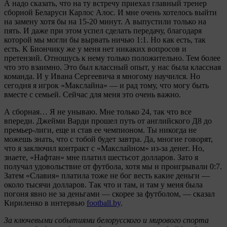
А надо сказать, что на ту встречу приехал главный тренер
сборной Беларуси Карлос Алос. И мне очень хотелось выйти
на замену хотя бы на 15-20 минут. А выпустили только на
пять. И даже при этом успел сделать передачу, благодаря
которой мы могли бы вырвать ничью 1:1. Но как есть, так
есть. К Биончику же у меня нет никаких вопросов и
претензий. Отношусь к нему только положительно. Тем более
что это взаимно. Это был классный опыт, у нас была классная
команда. И у Ивана Сергеевича я многому научился. Но
сегодня я игрок «Макслайна» — и рад тому, что могу быть
вместе с семьей. Сейчас для меня это очень важно.
А сборная… Я не унываю. Мне только 24, так что все
впереди. Джейми Варди прошел путь от английского Д8 до
премьер-лиги, еще и став ее чемпионом. Ты никогда не
можешь знать, что с тобой будет завтра. Да, многие говорят,
что я заключил контракт с «Макслайном» из-за денег. Но,
знаете, «Нафтан» мне платил шестьсот долларов. Зато я
получал удовольствие от футбола, хотя мы и проигрывали 0:7.
Затем «Славия» платила тоже не бог весть какие деньги —
около тысячи долларов. Так что и там, и там у меня была
погоня явно не за деньгами — скорее за футболом, — сказал
Кириленко в интервью
football.by
.
За ключевыми событиями белорусского и мирового спорта