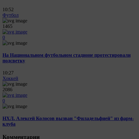
10:52
Футбол
1465
0
На Национальном футбольном стадионе протестировали
подсветку
10:27
Хоккей
2086
0
НХЛ. Алексей Колосов вызван "Филадельфией" из фарм-
клуба
Комментарии