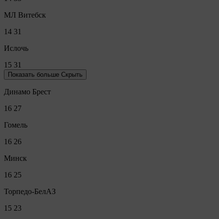
МЛ Витебск
14
31
Ислочь
15
31
Показать больше
Скрыть
Динамо Брест
16
27
Гомель
16
26
Минск
16
25
Торпедо-БелАЗ
15
23