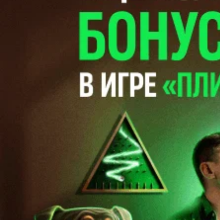
ЧИТАЙТЕ В СВЕЖЕМ НОМЕРЕ ГАЗЕТЫ ОТ 4
АВГУСТА 2026 ГОДА
Сергей СЕЛИВАНОВ
Футбол. Betera-высшая лига. Особое мнение. Место для
шага…
Во время открытого до девятого августа трансферного окна в
Betera-высшей лиге уже совершено немало взаимовыгодных
сделок, но особняком выглядит возвращение в Могилев