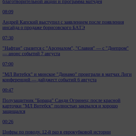
благотворительной акции и программа матчдея
08:09
Андрей Капский выступил с заявлением после появления
инсайда о продаже борисовского БАТЭ
07:30
"Нафтан" сразится с "Арсеналом", "Славия" — с "Днепром"
— анонс событий 7 августа
07:00
"МЛ Витебск" и минское "Динамо" проиграли в матчах Лиги
конференций — дайджест событий 6 августа
00:47
Полузащитник "Бораца" Санди Огринец: после красной
карточки "МЛ Витебск" полностью закрылся и хорошо
защищался
00:26
Цифры по поводу. 12-й раз в еврокубковой истории