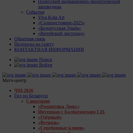
Полесский радиационно-экологический
заповедник
События
Viva Kola Art
«Солнцестояние-2025»
«Белорусская Эльба»
«Витебский листопад»
Обратная связь
Подписка на газету
КОНТАКТНАЯ ИНФОРМАЦИЯ
Поиск
Войти
Матч-центр
ЧМ-2026
Гид по Беларуси
Санатории
«Романтика Люкс»
Интервью с Болбатовским Г.Н.
«Озёрный»
«Ветразь»
«Серебряные ключи»