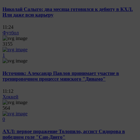
Николай Салыго: два месяца готовился к дебюту в КХЛ.
Или даже всю карьеру
11:24
Футбол
3155
1
Источник: Александр Павлов принимает участие в
тренировочном процессе минского "Динамо"
11:12
Хоккей
564
0
АХЛ: первое поражение Толопило, ассист Сидорова в
победном голе "Сан-Диего"