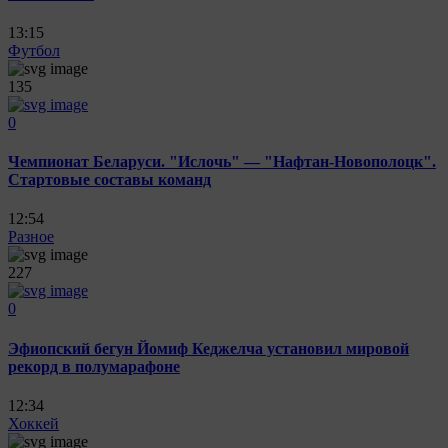
13:15
Футбол
135
0
Чемпионат Беларуси. "Ислочь" — "Нафтан-Новополоцк".
Стартовые составы команд
12:54
Разное
227
0
Эфиопский бегун Йомиф Кеджелча установил мировой
рекорд в полумарафоне
12:34
Хоккей