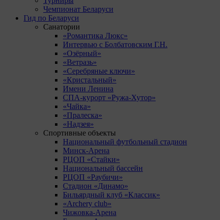
Турниры
Чемпионат Беларуси
Гид по Беларуси
Санатории
«Романтика Люкс»
Интервью с Болбатовским Г.Н.
«Озёрный»
«Ветразь»
«Серебряные ключи»
«Кристальный»
Имени Ленина
СПА-курорт «Ружа-Хутор»
«Чайка»
«Пралеска»
«Надзея»
Спортивные объекты
Национальный футбольный стадион
Минск-Арена
РЦОП «Стайки»
Национальный бассейн
РЦОП «Раубичи»
Стадион «Динамо»
Бильярдный клуб «Классик»
«Archery club»
Чижовка-Арена