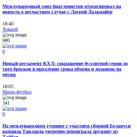
Международный союз биатлонистов отреагировал на
новость о несчастном случае с Лаурой Дальмайер
18:40
Хоккей
680
0
Новый регламент КХЛ: сокращение буллитной серии до
трех бросков и продление срока обмена и дозаявок на
месяц
18:05
Мини-футбол
341
0
На международном турнире с участием сборной Беларуси
команда Таиланда уверенно переиграла дружину из
Тайбэя