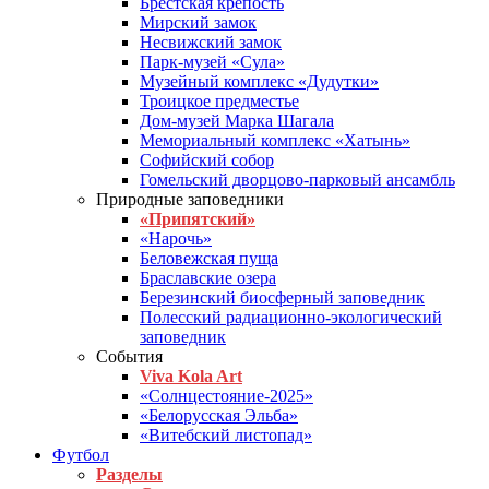
Брестская крепость
Мирский замок
Несвижский замок
Парк-музей «Сула»
Музейный комплекс «Дудутки»
Троицкое предместье
Дом-музей Марка Шагала
Мемориальный комплекс «Хатынь»
Софийский собор
Гомельский дворцово-парковый ансамбль
Природные заповедники
«Припятский»
«Нарочь»
Беловежская пуща
Браславские озера
Березинский биосферный заповедник
Полесский радиационно-экологический
заповедник
События
Viva Kola Art
«Солнцестояние-2025»
«Белорусская Эльба»
«Витебский листопад»
Футбол
Разделы