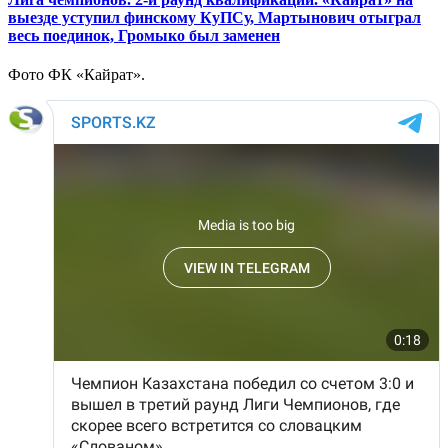
выезде уступил финскому КуПСу, Мартынович отыграл
весь поединок, Громыко был заменен
Фото ФК «Кайрат».