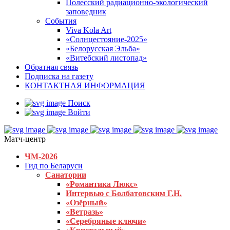
Полесский радиационно-экологический
заповедник
События
Viva Kola Art
«Солнцестояние-2025»
«Белорусская Эльба»
«Витебский листопад»
Обратная связь
Подписка на газету
КОНТАКТНАЯ ИНФОРМАЦИЯ
Поиск
Войти
Матч-центр
ЧМ-2026
Гид по Беларуси
Санатории
«Романтика Люкс»
Интервью с Болбатовским Г.Н.
«Озёрный»
«Ветразь»
«Серебряные ключи»