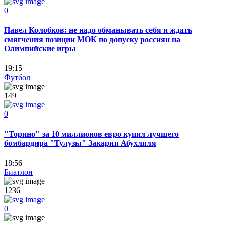
0
Павел Колобков: не надо обманывать себя и ждать
смягчения позиции МОК по допуску россиян на
Олимпийские игры
19:15
Футбол
149
0
"Торино" за 10 миллионов евро купил лучшего
бомбардира "Тулузы" Закария Абухляля
18:56
Биатлон
1236
0