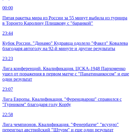
00:00
Пятая ракетка мира из России за 55 минут выбила из турнира
в Торонто Каролину Плишкову с "баранкой"
23:44
Кубок России. "Динамо" Кудравца одолело "Факел" Ковалева
благодаря автоголу на 92-й минуте и другие результаты
23:23
Лига конференций. Квалификация. ЦСКА-1948 Пархоменко
ушел от поражения в первом матче с "Панатинаикосом" и еще
один результат
23:07
Лига Европы. Квалификация. "Ференцварош" справился с
"Гурником" благодаря голу Корбу
22:58
Лига чемпионов. Квалификация. "Фенербахче" "всухую"
переиграл австрийский "Штурм" и еще один результат