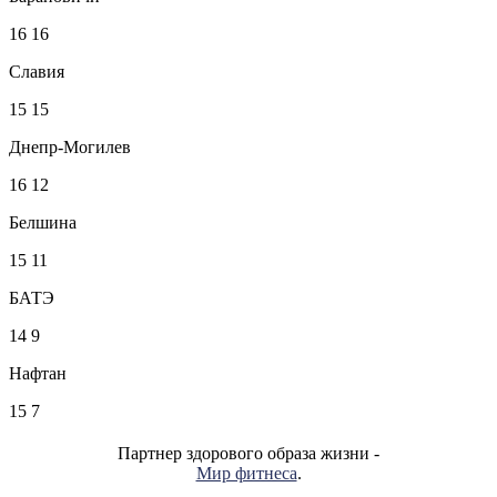
16
16
Славия
15
15
Днепр-Могилев
16
12
Белшина
15
11
БАТЭ
14
9
Нафтан
15
7
Партнер здорового образа жизни -
Мир фитнеса
.