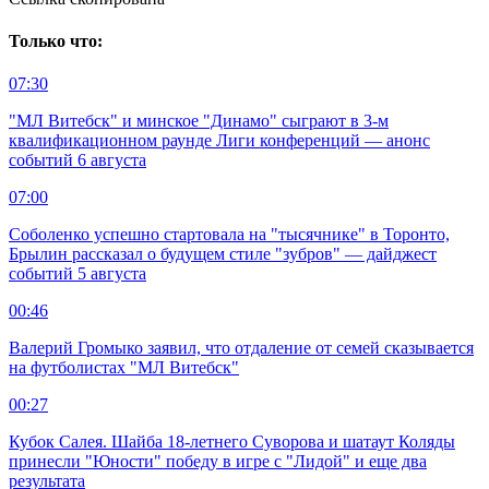
Только что:
07:30
"МЛ Витебск" и минское "Динамо" сыграют в 3-м
квалификационном раунде Лиги конференций — анонс
событий 6 августа
07:00
Соболенко успешно стартовала на "тысячнике" в Торонто,
Брылин рассказал о будущем стиле "зубров" — дайджест
событий 5 августа
00:46
Валерий Громыко заявил, что отдаление от семей сказывается
на футболистах "МЛ Витебск"
00:27
Кубок Салея. Шайба 18-летнего Суворова и шатаут Коляды
принесли "Юности" победу в игре с "Лидой" и еще два
результата