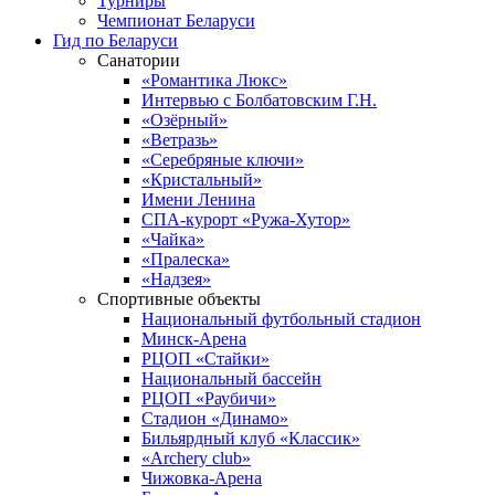
Турниры
Чемпионат Беларуси
Гид по Беларуси
Санатории
«Романтика Люкс»
Интервью с Болбатовским Г.Н.
«Озёрный»
«Ветразь»
«Серебряные ключи»
«Кристальный»
Имени Ленина
СПА-курорт «Ружа-Хутор»
«Чайка»
«Пралеска»
«Надзея»
Спортивные объекты
Национальный футбольный стадион
Минск-Арена
РЦОП «Стайки»
Национальный бассейн
РЦОП «Раубичи»
Стадион «Динамо»
Бильярдный клуб «Классик»
«Archery club»
Чижовка-Арена