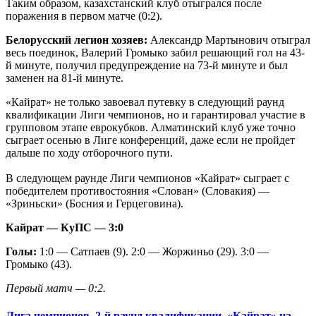
Таким образом, казахстанский клуб отыгрался после
поражения в первом матче (0:2).
Белорусский легион хозяев:
Александр Мартынович отыграл
весь поединок, Валерий Громыко забил решающий гол на 43-
й минуте, получил предупреждение на 73-й минуте и был
заменен на 81-й минуте.
«Кайрат» не только завоевал путевку в следующий раунд
квалификации Лиги чемпионов, но и гарантировал участие в
групповом этапе еврокубков. Алматинский клуб уже точно
сыграет осенью в Лиге конференций, даже если не пройдет
дальше по ходу отборочного пути.
В следующем раунде Лиги чемпионов «Кайрат» сыграет с
победителем противостояния «Слован» (Словакия) —
«Зриньски» (Босния и Герцеговина).
Кайрат — КуПС — 3:0
Голы:
1:0 — Сатпаев (9). 2:0 — Жоржиньо (29). 3:0 —
Громыко (43).
Первый матч — 0:2.
Лига чемпионов. 2-й раунд квалификации. «Кайрат» на