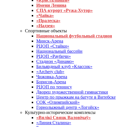
«Кристальный»
Имени Ленина
СПА-курорт «Ружа-Хутор»
«Чайка»
«Пралеска»
«Надзея»
Спортивные объекты
Национальный футбольный стадион
Минск-Арена
РЦОП «Стайки»
Национальный бассейн
РЦОП «Раубичи»
Стадион «Динамо»
Бильярдный клуб «Классик»
«Archery club»
Чижовка-Арена
Борисов-Арена
РЦОП по теннису
Дворец художественной гимнастики
Центр по прыжкам на батуте в Витебске
СОК «Олимпийский»
Горнолыжный центр «Логойск»
Культурно-исторические комплексы
«Вялікі Свяцк Валовічаў»
«Линия Сталина»