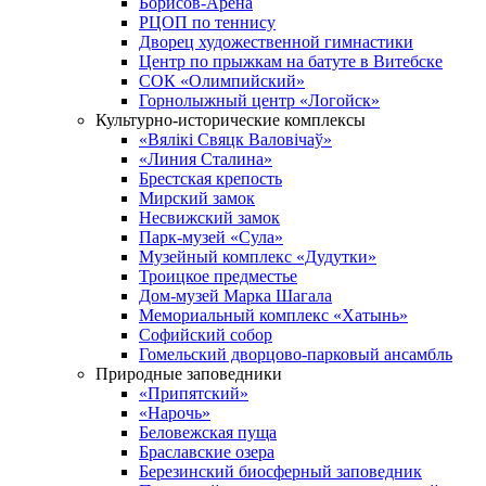
Борисов-Арена
РЦОП по теннису
Дворец художественной гимнастики
Центр по прыжкам на батуте в Витебске
СОК «Олимпийский»
Горнолыжный центр «Логойск»
Культурно-исторические комплексы
«Вялікі Свяцк Валовічаў»
«Линия Сталина»
Брестская крепость
Мирский замок
Несвижский замок
Парк-музей «Сула»
Музейный комплекс «Дудутки»
Троицкое предместье
Дом-музей Марка Шагала
Мемориальный комплекс «Хатынь»
Софийский собор
Гомельский дворцово-парковый ансамбль
Природные заповедники
«Припятский»
«Нарочь»
Беловежская пуща
Браславские озера
Березинский биосферный заповедник