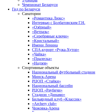
Турниры
Чемпионат Беларуси
Гид по Беларуси
Санатории
«Романтика Люкс»
Интервью с Болбатовским Г.Н.
«Озёрный»
«Ветразь»
«Серебряные ключи»
«Кристальный»
Имени Ленина
СПА-курорт «Ружа-Хутор»
«Чайка»
«Пралеска»
«Надзея»
Спортивные объекты
Национальный футбольный стадион
Минск-Арена
РЦОП «Стайки»
Национальный бассейн
РЦОП «Раубичи»
Стадион «Динамо»
Бильярдный клуб «Классик»
«Archery club»
Чижовка-Арена