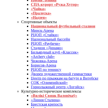
Имени Ленина
СПА-курорт «Ружа-Хутор»
«Чайка»
«Пралеска»
«Надзея»
Спортивные объекты
Национальный футбольный стадион
Минск-Арена
РЦОП «Стайки»
Национальный бассейн
РЦОП «Раубичи»
Стадион «Динамо»
Бильярдный клуб «Классик»
«Archery club»
Чижовка-Арена
Борисов-Арена
РЦОП по теннису
Дворец художественной гимнастики
Центр по прыжкам на батуте в Витебске
СОК «Олимпийский»
Горнолыжный центр «Логойск»
Культурно-исторические комплексы
«Вялікі Свяцк Валовічаў»
«Линия Сталина»
Брестская крепость