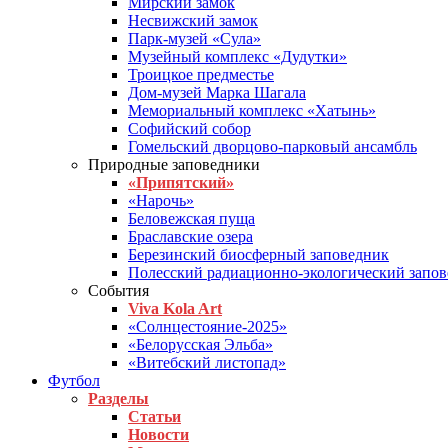
Мирский замок
Несвижский замок
Парк-музей «Сула»
Музейный комплекс «Дудутки»
Троицкое предместье
Дом-музей Марка Шагала
Мемориальный комплекс «Хатынь»
Софийский собор
Гомельский дворцово-парковый ансамбль
Природные заповедники
«Припятский»
«Нарочь»
Беловежская пуща
Браславские озера
Березинский биосферный заповедник
Полесский радиационно-экологический запо
События
Viva Kola Art
«Солнцестояние-2025»
«Белорусская Эльба»
«Витебский листопад»
Футбол
Разделы
Статьи
Новости