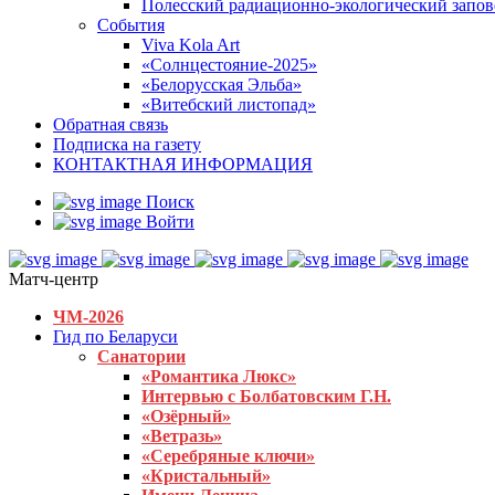
Полесский радиационно-экологический запо
События
Viva Kola Art
«Солнцестояние-2025»
«Белорусская Эльба»
«Витебский листопад»
Обратная связь
Подписка на газету
КОНТАКТНАЯ ИНФОРМАЦИЯ
Поиск
Войти
Матч-центр
ЧМ-2026
Гид по Беларуси
Санатории
«Романтика Люкс»
Интервью с Болбатовским Г.Н.
«Озёрный»
«Ветразь»
«Серебряные ключи»
«Кристальный»