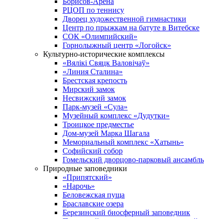
Борисов-Арена
РЦОП по теннису
Дворец художественной гимнастики
Центр по прыжкам на батуте в Витебске
СОК «Олимпийский»
Горнолыжный центр «Логойск»
Культурно-исторические комплексы
«Вялікі Свяцк Валовічаў»
«Линия Сталина»
Брестская крепость
Мирский замок
Несвижский замок
Парк-музей «Сула»
Музейный комплекс «Дудутки»
Троицкое предместье
Дом-музей Марка Шагала
Мемориальный комплекс «Хатынь»
Софийский собор
Гомельский дворцово-парковый ансамбль
Природные заповедники
«Припятский»
«Нарочь»
Беловежская пуща
Браславские озера
Березинский биосферный заповедник