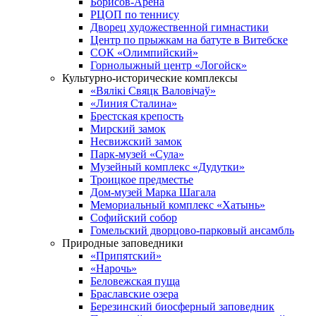
Борисов-Арена
РЦОП по теннису
Дворец художественной гимнастики
Центр по прыжкам на батуте в Витебске
СОК «Олимпийский»
Горнолыжный центр «Логойск»
Культурно-исторические комплексы
«Вялікі Свяцк Валовічаў»
«Линия Сталина»
Брестская крепость
Мирский замок
Несвижский замок
Парк-музей «Сула»
Музейный комплекс «Дудутки»
Троицкое предместье
Дом-музей Марка Шагала
Мемориальный комплекс «Хатынь»
Софийский собор
Гомельский дворцово-парковый ансамбль
Природные заповедники
«Припятский»
«Нарочь»
Беловежская пуща
Браславские озера
Березинский биосферный заповедник