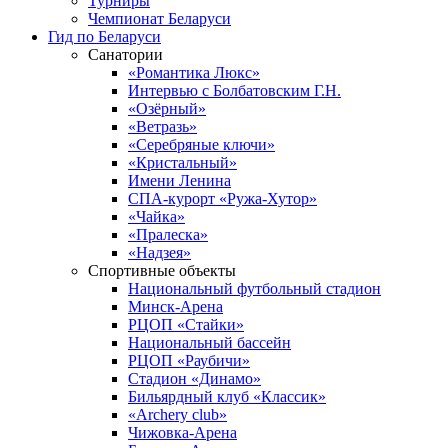
Турниры
Чемпионат Беларуси
Гид по Беларуси
Санатории
«Романтика Люкс»
Интервью с Болбатовским Г.Н.
«Озёрный»
«Ветразь»
«Серебряные ключи»
«Кристальный»
Имени Ленина
СПА-курорт «Ружа-Хутор»
«Чайка»
«Пралеска»
«Надзея»
Спортивные объекты
Национальный футбольный стадион
Минск-Арена
РЦОП «Стайки»
Национальный бассейн
РЦОП «Раубичи»
Стадион «Динамо»
Бильярдный клуб «Классик»
«Archery club»
Чижовка-Арена