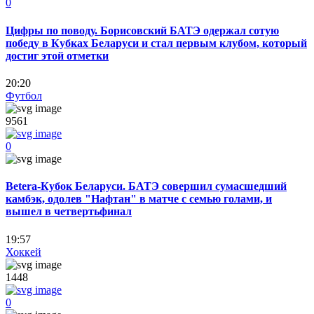
0
Цифры по поводу. Борисовский БАТЭ одержал сотую
победу в Кубках Беларуси и стал первым клубом, который
достиг этой отметки
20:20
Футбол
9561
0
Betera-Кубок Беларуси. БАТЭ совершил сумасшедший
камбэк, одолев "Нафтан" в матче с семью голами, и
вышел в четвертьфинал
19:57
Хоккей
1448
0