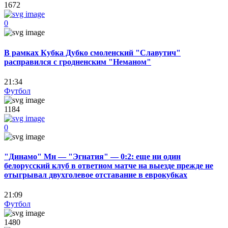
1672
0
В рамках Кубка Дубко смоленский "Славутич"
расправился с гродненским "Неманом"
21:34
Футбол
1184
0
"Динамо" Мн — "Эгнатия" — 0:2: еще ни один
белорусский клуб в ответном матче на выезде прежде не
отыгрывал двухголевое отставание в еврокубках
21:09
Футбол
1480