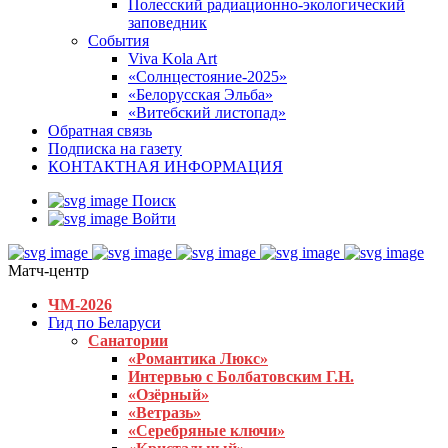
Полесский радиационно-экологический
заповедник
События
Viva Kola Art
«Солнцестояние-2025»
«Белорусская Эльба»
«Витебский листопад»
Обратная связь
Подписка на газету
КОНТАКТНАЯ ИНФОРМАЦИЯ
Поиск
Войти
Матч-центр
ЧМ-2026
Гид по Беларуси
Санатории
«Романтика Люкс»
Интервью с Болбатовским Г.Н.
«Озёрный»
«Ветразь»
«Серебряные ключи»