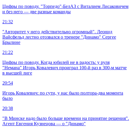
Цифры по поводу. "Торпедо"-БелАЗ с Виталием Лисаковичем
и без него — две разные команды
21:32
"Авторитет у него действительно огромный". Леонид
Вайсфельд лестно отозвался о тренере "Динамо" Сергее
Брылине
21:22
Цифры по поводу. Когда юбилей не в радость: у руля
"Немана" Игорь Ковалевич проиграл 100-й раз в 300-м матче
в высшей лиге
20:54
Игорь Ковалевич: по сути, у нас было полтора-два момента
было
20:38
"В Минске надо было больше времени на принятие решения".
Агент Евгения Кузнецова — о "Динамо"