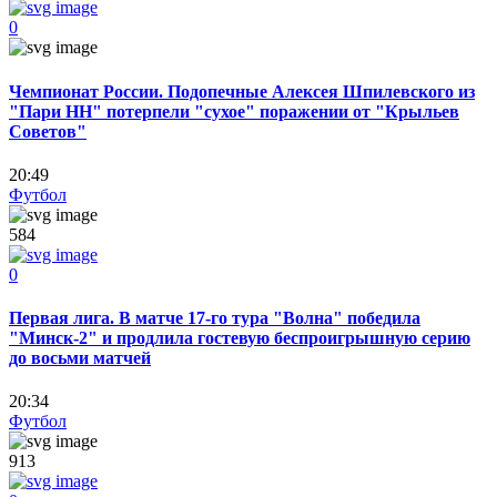
0
Чемпионат России. Подопечные Алексея Шпилевского из
"Пари НН" потерпели "сухое" поражении от "Крыльев
Советов"
20:49
Футбол
584
0
Первая лига. В матче 17-го тура "Волна" победила
"Минск-2" и продлила гостевую беспроигрышную серию
до восьми матчей
20:34
Футбол
913