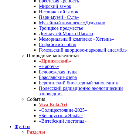
Брестская крепость
Мирский замок
Несвижский замок
Парк-музей «Сула»
Музейный комплекс «Дудутки»
Троицкое предместье
Дом-музей Марка Шагала
Мемориальный комплекс «Хатынь»
Софийский собор
Гомельский дворцово-парковый ансамбль
Природные заповедники
«Припятский»
«Нарочь»
Беловежская пуща
Браславские озера
Березинский биосферный заповедник
Полесский радиационно-экологический
заповедник
События
Viva Kola Art
«Солнцестояние-2025»
«Белорусская Эльба»
«Витебский листопад»
Футбол
Разделы