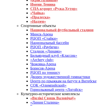
«Кристальный»
Имени Ленина
СПА-курорт «Ружа-Хутор»
«Чайка»
«Пралеска»
«Надзея»
Спортивные объекты
Национальный футбольный стадион
Минск-Арена
РЦОП «Стайки»
Национальный бассейн
РЦОП «Раубичи»
Стадион «Динамо»
Бильярдный клуб «Классик»
«Archery club»
Чижовка-Арена
Борисов-Арена
РЦОП по теннису
Дворец художественной гимнастики
Центр по прыжкам на батуте в Витебске
СОК «Олимпийский»
Горнолыжный центр «Логойск»
Культурно-исторические комплексы
«Вялікі Свяцк Валовічаў»
«Линия Сталина»