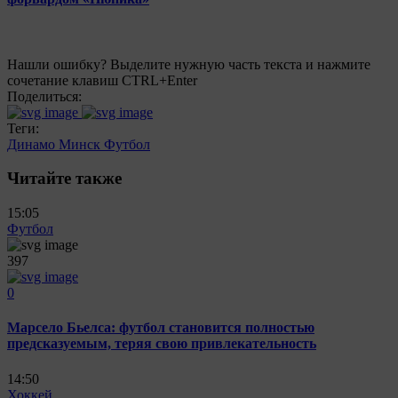
Нашли ошибку? Выделите нужную часть текста и нажмите
сочетание клавиш CTRL+Enter
Поделиться:
Теги:
Динамо Минск
Футбол
Читайте также
15:05
Футбол
397
0
Марсело Бьелса: футбол становится полностью
предсказуемым, теряя свою привлекательность
14:50
Хоккей