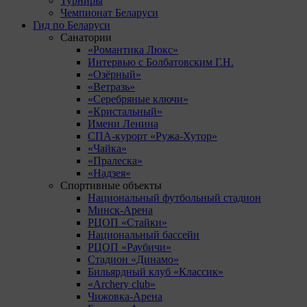
Турниры
Чемпионат Беларуси
Гид по Беларуси
Санатории
«Романтика Люкс»
Интервью с Болбатовским Г.Н.
«Озёрный»
«Ветразь»
«Серебряные ключи»
«Кристальный»
Имени Ленина
СПА-курорт «Ружа-Хутор»
«Чайка»
«Пралеска»
«Надзея»
Спортивные объекты
Национальный футбольный стадион
Минск-Арена
РЦОП «Стайки»
Национальный бассейн
РЦОП «Раубичи»
Стадион «Динамо»
Бильярдный клуб «Классик»
«Archery club»
Чижовка-Арена