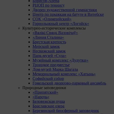
Борисов-Арена
РЦОП по теннису
Дворец художественной гимнастики
Центр по прыжкам на батуте в Витебске
СОК «Олимпийский»
Горнолыжный центр «Логойск»
Культурно-исторические комплексы
«Вялікі Свяцк Валовічаў»
«Линия Сталина»
Брестская крепость
Мирский замок
Несвижский замок
Парк-музей «Сула»
Музейный комплекс «Дудутки»
Троицкое предместье
Дом-музей Марка Шагала
Мемориальный комплекс «Хатынь»
Софийский собор
Гомельский дворцово-парковый ансамбль
Природные заповедники
«Припятский»
«Нарочь»
Беловежская пуща
Браславские озера
Березинский биосферный заповедник