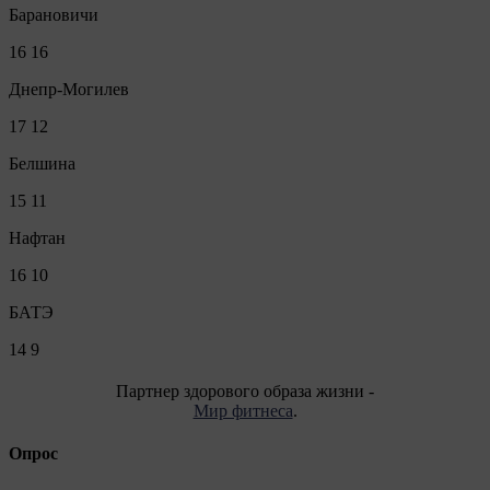
Барановичи
16
16
Днепр-Могилев
17
12
Белшина
15
11
Нафтан
16
10
БАТЭ
14
9
Партнер здорового образа жизни -
Мир фитнеса
.
Опрос