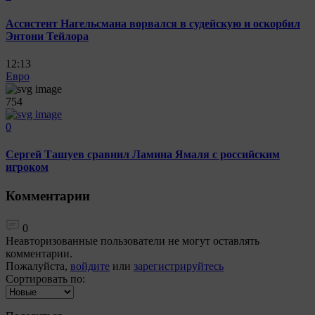
Ассистент Нагельсмана ворвался в судейскую и оскорбил
Энтони Тейлора
12:13
Евро
754
0
Сергей Ташуев сравнил Ламина Ямаля с российским
игроком
Комментарии
0
Неавторизованные пользователи не могут оставлять
комментарии.
Пожалуйста,
войдите
или
зарегистрируйтесь
Сортировать по: