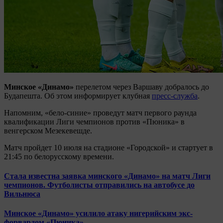
Минское «Динамо»
перелетом через Варшаву добралось до
Будапешта. Об этом информирует клубная
пресс-служба
.
Напомним, «бело-синие» проведут матч первого раунда
квалификации Лиги чемпионов против «Пюника» в
венгерском Мезекевешде.
Матч пройдет 10 июля на стадионе «Городской» и стартует в
21:45 по белорусскому времени.
Стала известна заявка минского «Динамо» на матч Лиги
чемпионов. Футболисты отправились на автобусе до
Вильнюса
Минское «Динамо» усилило атаку нигерийским экс-
форвардом «Пюника»