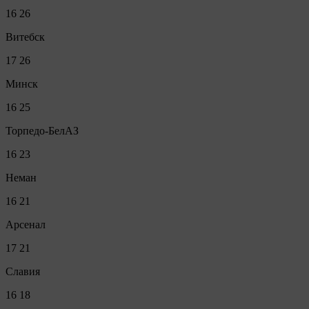
16
26
Витебск
17
26
Минск
16
25
Торпедо-БелАЗ
16
23
Неман
16
21
Арсенал
17
21
Славия
16
18