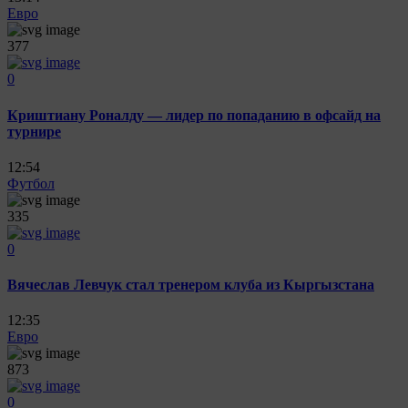
Евро
377
0
Криштиану Роналду — лидер по попаданию в офсайд на
турнире
12:54
Футбол
335
0
Вячеслав Левчук стал тренером клуба из Кыргызстана
12:35
Евро
873
0