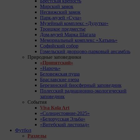
Брестская крепость
Мирский замок
Несвижский замок
Парк-музей «Сула»
Музейный комплекс «Дудутки»
Троицкое предместье
Дом-музей Марка Шагала
Мемориальный комплекс «Хатынь»
Софийский собор
Гомельский дворцово-парковый ансамбль
Природные заповедники
«Припятский»
«Нарочь»
Беловежская пуща
Браславские озера
Березинский биосферный заповедник
Полесский радиационно-экологический
заповедник
События
Viva Kola Art
«Солнцестояние-2025»
«Белорусская Эльба»
«Витебский листопад»
Футбол
Разделы