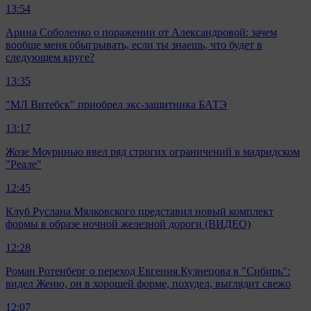
13:54
Арина Соболенко о поражении от Александровой: зачем
вообще меня обыгрывать, если ты знаешь, что будет в
следующем круге?
13:35
"МЛ Витебск" приобрел экс-защитника БАТЭ
13:17
Жозе Моуринью ввел ряд строгих ограничений в мадридском
"Реале"
12:45
Клуб Руслана Мялковского представил новый комплект
формы в образе ночной железной дороги (ВИДЕО)
12:28
Роман Ротенберг о переход Евгения Кузнецова в "Сибирь":
видел Женю, он в хорошей форме, похудел, выглядит свежо
12:07