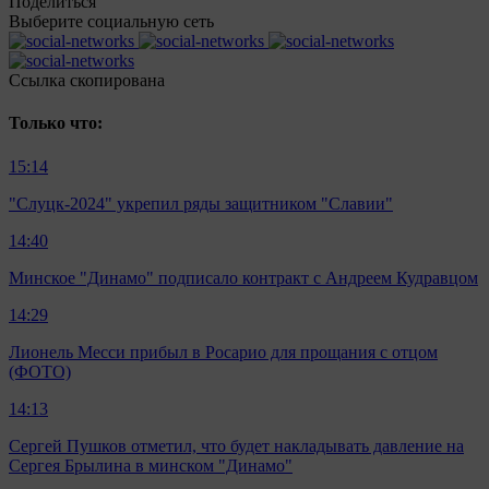
Поделиться
Выберите социальную сеть
Ccылка скопирована
Только что:
15:14
"Слуцк-2024" укрепил ряды защитником "Славии"
14:40
Минское "Динамо" подписало контракт с Андреем Кудравцом
14:29
Лионель Месси прибыл в Росарио для прощания с отцом
(ФОТО)
14:13
Сергей Пушков отметил, что будет накладывать давление на
Сергея Брылина в минском "Динамо"