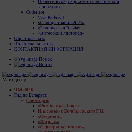
Полесский радиационно-экологический
заповедник
События
Viva Kola Art
«Солнцестояние-2025»
«Белорусская Эльба»
«Витебский листопад»
Обратная связь
Подписка на газету
КОНТАКТНАЯ ИНФОРМАЦИЯ
Поиск
Войти
Матч-центр
ЧМ-2026
Гид по Беларуси
Санатории
«Романтика Люкс»
Интервью с Болбатовским Г.Н.
«Озёрный»
«Ветразь»
«Серебряные ключи»