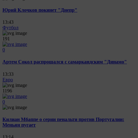
Юрий Клочков покинет "Днепр"
13:43
Футбол
191
0
Артем Сокол распрощался с самаркандским "Динамо"
13:33
Евро
1196
0
Килиан Мбаппе о серии пенальти против Португалии:
Меньян пугает
13:14