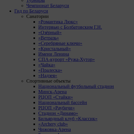
Турниры
Чемпионат Беларуси
Гид по Беларуси
Санатории
«Романтика Люкс»
Интервью с Болбатовским Г.Н.
«Озёрный»
«Ветразь»
«Серебряные ключи»
«Кристальный»
Имени Ленина
СПА-курорт «Ружа-Хутор»
«Чайка»
«Пралеска»
«Надзея»
Спортивные объекты
Национальный футбольный стадион
Минск-Арена
РЦОП «Стайки»
Национальный бассейн
РЦОП «Раубичи»
Стадион «Динамо»
Бильярдный клуб «Классик»
«Archery club»
Чижовка-Арена