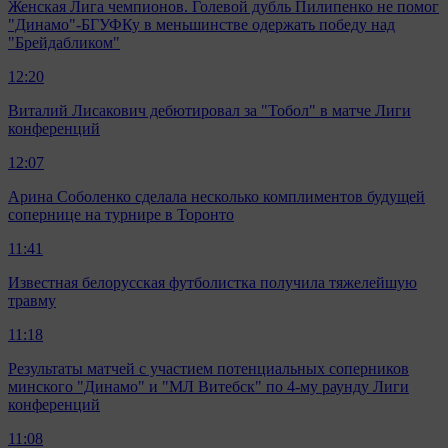
Женская Лига чемпионов. Голевой дубль Пилипенко не помог
"Динамо"-БГУФКу в меньшинстве одержать победу над
"Брейдабликом"
12:20
Виталий Лисакович дебютировал за "Тобол" в матче Лиги
конференций
12:07
Арина Соболенко сделала несколько комплиментов будущей
сопернице на турнире в Торонто
11:41
Известная белорусская футболистка получила тяжелейшую
травму
11:18
Результаты матчей с участием потенциальных соперников
минского "Динамо" и "МЛ Витебск" по 4-му раунду Лиги
конференций
11:08