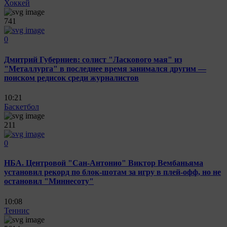
Хоккей
741
0
Дмитрий Губерниев: солист "Ласкового мая" из
"Металлурга" в последнее время занимался другим —
поиском редисок среди журналистов
10:21
Баскетбол
211
0
НБА. Центровой "Сан-Антонио" Виктор Вембаньяма
установил рекорд по блок-шотам за игру в плей-офф, но не
остановил "Миннесоту"
10:08
Теннис