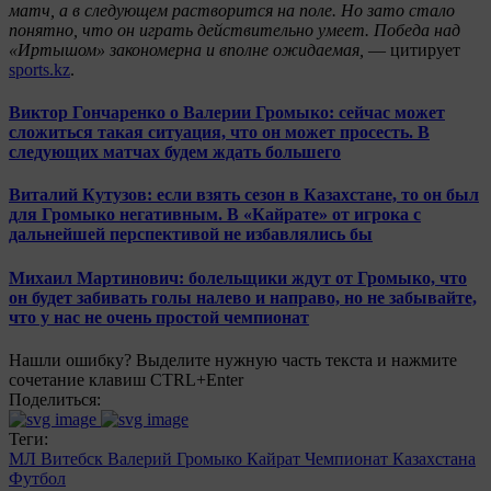
матч, а в следующем растворится на поле. Но зато стало
понятно, что он играть действительно умеет. Победа над
«Иртышом» закономерна и вполне ожидаемая,
— цитирует
sports.kz
.
Виктор Гончаренко о Валерии Громыко: сейчас может
сложиться такая ситуация, что он может просесть. В
следующих матчах будем ждать большего
Виталий Кутузов: если взять сезон в Казахстане, то он был
для Громыко негативным. В «Кайрате» от игрока с
дальнейшей перспективой не избавлялись бы
Михаил Мартинович: болельщики ждут от Громыко, что
он будет забивать голы налево и направо, но не забывайте,
что у нас не очень простой чемпионат
Нашли ошибку? Выделите нужную часть текста и нажмите
сочетание клавиш CTRL+Enter
Поделиться:
Теги:
МЛ Витебск
Валерий Громыко
Кайрат
Чемпионат Казахстана
Футбол