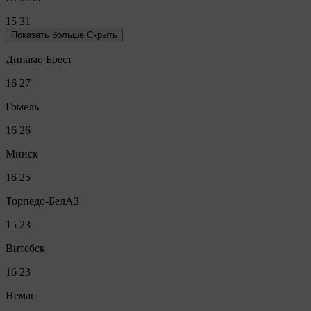
15
31
Показать больше
Скрыть
Динамо Брест
16
27
Гомель
16
26
Минск
16
25
Торпедо-БелАЗ
15
23
Витебск
16
23
Неман