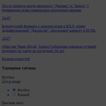
После первого матча минского "Динамо" и "Браги" у
букмекеров резко изменились котировки минчан
10:47
Белорусский форвард с опытом игры в КХЛ, ранее
задрафтованный "Далласом", продолжит карьеру в ECHL
10:27
Обыграв Чжан Шуай, Арина Соболенко показала лучший
результат на харде за последние 10 лет
Больше новостей
Турнирная таблица
Футбол
Футбол
Хоккей
Высшая лига