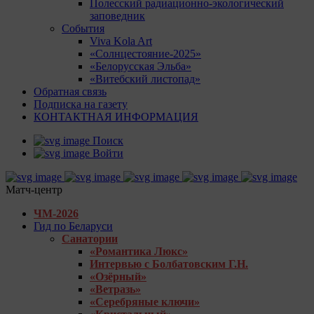
Полесский радиационно-экологический
заповедник
События
Viva Kola Art
«Солнцестояние-2025»
«Белорусская Эльба»
«Витебский листопад»
Обратная связь
Подписка на газету
КОНТАКТНАЯ ИНФОРМАЦИЯ
Поиск
Войти
Матч-центр
ЧМ-2026
Гид по Беларуси
Санатории
«Романтика Люкс»
Интервью с Болбатовским Г.Н.
«Озёрный»
«Ветразь»
«Серебряные ключи»