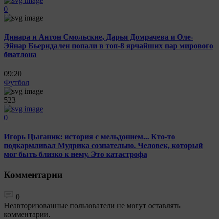
0
Динара и Антон Смольские, Дарья Домрачева и Оле-
Эйнар Бьерндален попали в топ-8 ярчайших пар мирового
биатлона
09:20
Футбол
523
0
Игорь Цыганик: история с мельдонием... Кто-то
подкармливал Мудрика сознательно. Человек, который
мог быть близко к нему. Это катастрофа
Комментарии
0
Неавторизованные пользователи не могут оставлять
комментарии.