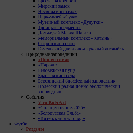
Брестская крепость
Мирский замок
Несвижский замок
Парк-музей «Сула»
Музейный комплекс «Дудутки»
Троицкое предместье
Дом-музей Марка Шагала
Мемориальный комплекс «Хатынь»
Софийский собор
Гомельский дворцово-парковый ансамбль
Природные заповедники
«Припятский»
«Нарочь»
Беловежская пуща
Браславские озера
Березинский биосферный заповедник
Полесский радиационно-экологический
заповедник
События
Viva Kola Art
«Солнцестояние-2025»
«Белорусская Эльба»
«Витебский листопад»
Футбол
Разделы