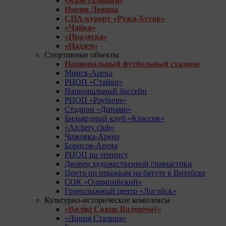
«Кристальный»
Имени Ленина
СПА-курорт «Ружа-Хутор»
«Чайка»
«Пралеска»
«Надзея»
Спортивные объекты
Национальный футбольный стадион
Минск-Арена
РЦОП «Стайки»
Национальный бассейн
РЦОП «Раубичи»
Стадион «Динамо»
Бильярдный клуб «Классик»
«Archery club»
Чижовка-Арена
Борисов-Арена
РЦОП по теннису
Дворец художественной гимнастики
Центр по прыжкам на батуте в Витебске
СОК «Олимпийский»
Горнолыжный центр «Логойск»
Культурно-исторические комплексы
«Вялікі Свяцк Валовічаў»
«Линия Сталина»