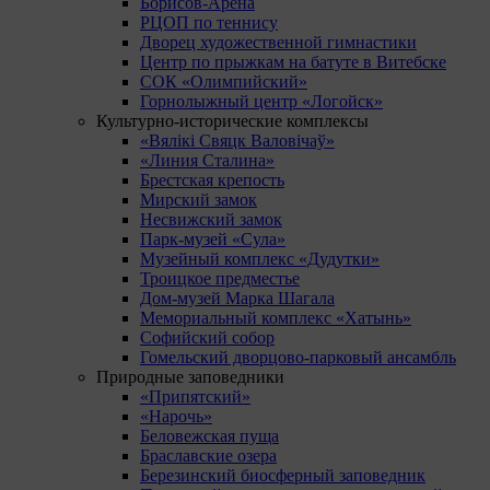
Борисов-Арена
РЦОП по теннису
Дворец художественной гимнастики
Центр по прыжкам на батуте в Витебске
СОК «Олимпийский»
Горнолыжный центр «Логойск»
Культурно-исторические комплексы
«Вялікі Свяцк Валовічаў»
«Линия Сталина»
Брестская крепость
Мирский замок
Несвижский замок
Парк-музей «Сула»
Музейный комплекс «Дудутки»
Троицкое предместье
Дом-музей Марка Шагала
Мемориальный комплекс «Хатынь»
Софийский собор
Гомельский дворцово-парковый ансамбль
Природные заповедники
«Припятский»
«Нарочь»
Беловежская пуща
Браславские озера
Березинский биосферный заповедник