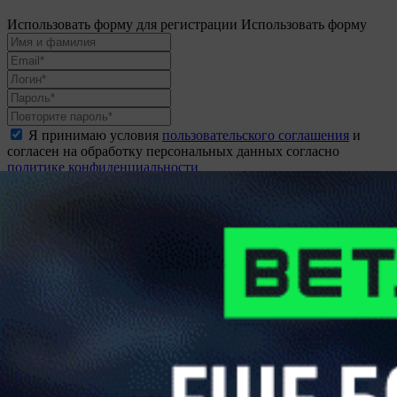
Использовать форму для регистрации
Использовать форму
Я принимаю условия
пользовательского соглашения
и
согласен на обработку персональных данных согласно
политике конфиденциальности
Создать аккаунт
восстановление пароля
Вам будет отправлена ссылка для восстановления доступа
Отправить
Неавторизованные пользователи не могут оставлять
комментарии.
Пожалуйста,
войдите
или
зарегистрируйтесь