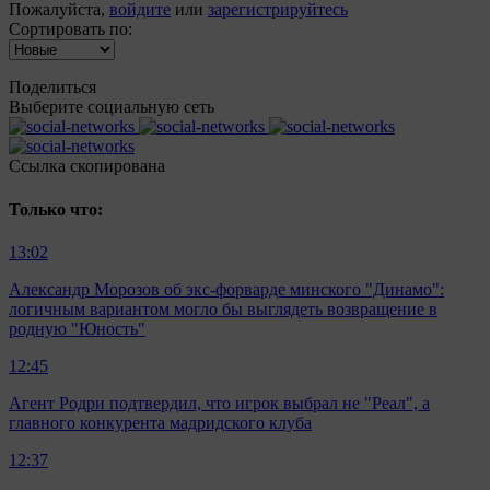
Пожалуйста,
войдите
или
зарегистрируйтесь
Сортировать по:
Поделиться
Выберите социальную сеть
Ccылка скопирована
Только что:
13:02
Александр Морозов об экс-форварде минского "Динамо":
логичным вариантом могло бы выглядеть возвращение в
родную "Юность"
12:45
Агент Родри подтвердил, что игрок выбрал не "Реал", а
главного конкурента мадридского клуба
12:37