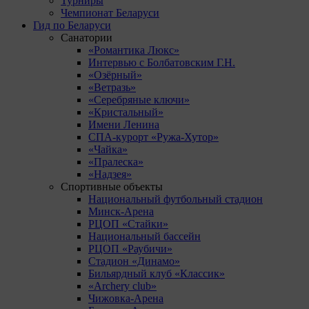
Турниры
Чемпионат Беларуси
Гид по Беларуси
Санатории
«Романтика Люкс»
Интервью с Болбатовским Г.Н.
«Озёрный»
«Ветразь»
«Серебряные ключи»
«Кристальный»
Имени Ленина
СПА-курорт «Ружа-Хутор»
«Чайка»
«Пралеска»
«Надзея»
Спортивные объекты
Национальный футбольный стадион
Минск-Арена
РЦОП «Стайки»
Национальный бассейн
РЦОП «Раубичи»
Стадион «Динамо»
Бильярдный клуб «Классик»
«Archery club»
Чижовка-Арена