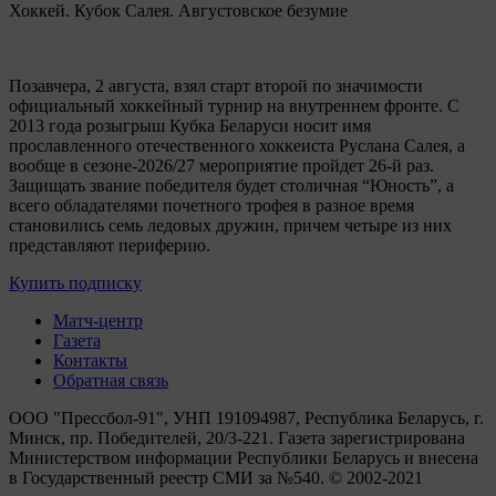
Хоккей. Кубок Салея. Августовское безумие
Позавчера, 2 августа, взял старт второй по значимости
официальный хоккейный турнир на внутреннем фронте. C
2013 года розыгрыш Кубка Беларуси носит имя
прославленного отечественного хоккеиста Руслана Салея, а
вообще в сезоне-2026/27 мероприятие пройдет 26-й раз.
Защищать звание победителя будет столичная “Юность”, а
всего обладателями почетного трофея в разное время
становились семь ледовых дружин, причем четыре из них
представляют периферию.
Купить подписку
Матч-центр
Газета
Контакты
Обратная связь
ООО "Прессбол-91", УНП 191094987, Республика Беларусь, г.
Минск, пр. Победителей, 20/3-221. Газета зарегистрирована
Министерством информации Республики Беларусь и внесена
в Государственный реестр СМИ за №540. © 2002-2021