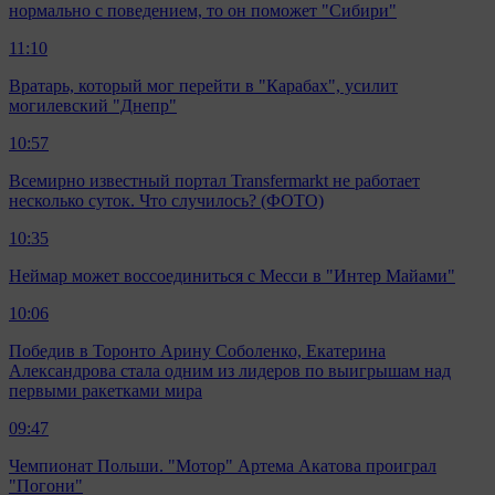
нормально с поведением, то он поможет "Сибири"
11:10
Вратарь, который мог перейти в "Карабах", усилит
могилевский "Днепр"
10:57
Всемирно известный портал Transfermarkt не работает
несколько суток. Что случилось? (ФОТО)
10:35
Неймар может воссоединиться с Месси в "Интер Майами"
10:06
Победив в Торонто Арину Соболенко, Екатерина
Александрова стала одним из лидеров по выигрышам над
первыми ракетками мира
09:47
Чемпионат Польши. "Мотор" Артема Акатова проиграл
"Погони"