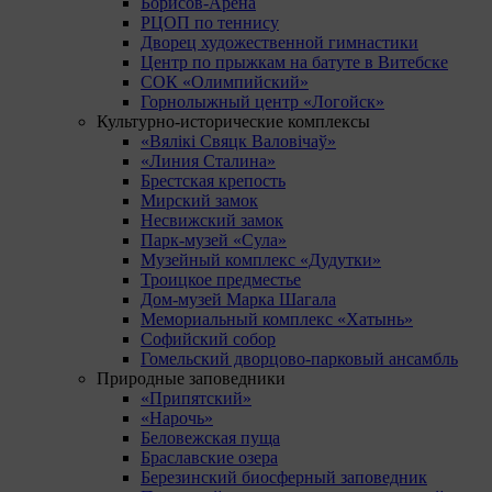
Борисов-Арена
РЦОП по теннису
Дворец художественной гимнастики
Центр по прыжкам на батуте в Витебске
СОК «Олимпийский»
Горнолыжный центр «Логойск»
Культурно-исторические комплексы
«Вялікі Свяцк Валовічаў»
«Линия Сталина»
Брестская крепость
Мирский замок
Несвижский замок
Парк-музей «Сула»
Музейный комплекс «Дудутки»
Троицкое предместье
Дом-музей Марка Шагала
Мемориальный комплекс «Хатынь»
Софийский собор
Гомельский дворцово-парковый ансамбль
Природные заповедники
«Припятский»
«Нарочь»
Беловежская пуща
Браславские озера
Березинский биосферный заповедник