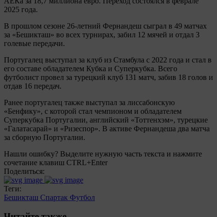
АЕКа за 18,7 миллиона евро. Переход состоялся в феврале
2025 года.
В прошлом сезоне 26‑летний Фернандеш сыграл в 49 матчах
за «Бешикташ» во всех турнирах, забил 12 мячей и отдал 3
голевые передачи.
Португалец выступал за клуб из Стамбула с 2022 года и стал в
его составе обладателем Кубка и Суперкубка. Всего
футболист провел за турецкий клуб 131 матч, забив 18 голов и
отдав 16 передач.
Ранее португалец также выступал за лиссабонскую
«Бенфику», с которой стал чемпионом и обладателем
Суперкубка Португалии, английский «Тоттенхэм», турецкие
«Галатасарай» и «Ризеспор». В активе Фернандеша два матча
за сборную Португалии.
Нашли ошибку? Выделите нужную часть текста и нажмите
сочетание клавиш CTRL+Enter
Поделиться:
Теги:
Бешикташ
Спартак
Футбол
Читайте также