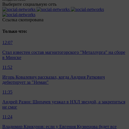
Выберите социальную сеть
Ccылка скопирована
Только что:
12:07
Стал известен состав магнитогорского "Металлурга" на сборе
в Минске
11:52
Игорь Ковалевич рассказал, когда Андрия Раткович
дебютирует за "Неман"
11:35
Андрей Разин: Шипачев уезжал в НХЛ звездой, а закрепиться
не смог
11:24
Владимир Крикунов: если у Евгения Кузнецова будет все