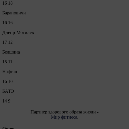
16
18
Барановичи
16
16
Днепр-Могилев
17
12
Белшина
15
11
Нафтан
16
10
БАТЭ
14
9
Партнер здорового образа жизни -
Мир фитнеса
.
Опрос