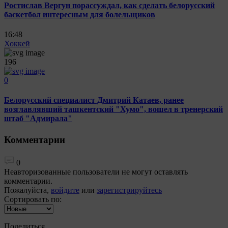
Ростислав Вергун порассуждал, как сделать белорусский
баскетбол интересным для болельщиков
16:48
Хоккей
196
0
Белорусский специалист Дмитрий Катаев, ранее
возглавлявший ташкентский "Хумо", вошел в тренерский
штаб "Адмирала"
Комментарии
0
Неавторизованные пользователи не могут оставлять
комментарии.
Пожалуйста,
войдите
или
зарегистрируйтесь
Сортировать по:
Поделиться