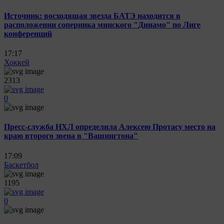
Источник: восходящая звезда БАТЭ находится в
расположении соперника минского "Динамо" по Лиге
конференций
17:17
Хоккей
2313
0
Пресс-служба НХЛ определила Алексею Протасу место на
краю второго звена в "Вашингтона"
17:09
Баскетбол
1195
0