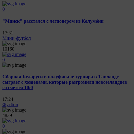
0
"Минск" расстался с легионером из Колумбии
17:31
Мини-футбол
10160
0
Сборная Беларуси в полуфинале турнира в Таиланде
сыграет с хозяевами, которые разгромили новозеландцев
со счетом 10:0
17:24
Футбол
4839
0