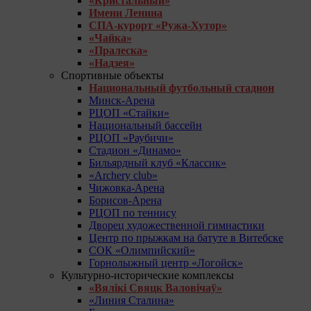
«Кристальный»
Имени Ленина
СПА-курорт «Ружа-Хутор»
«Чайка»
«Пралеска»
«Надзея»
Спортивные объекты
Национальный футбольный стадион
Минск-Арена
РЦОП «Стайки»
Национальный бассейн
РЦОП «Раубичи»
Стадион «Динамо»
Бильярдный клуб «Классик»
«Archery club»
Чижовка-Арена
Борисов-Арена
РЦОП по теннису
Дворец художественной гимнастики
Центр по прыжкам на батуте в Витебске
СОК «Олимпийский»
Горнолыжный центр «Логойск»
Культурно-исторические комплексы
«Вялікі Свяцк Валовічаў»
«Линия Сталина»