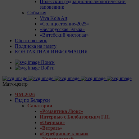
Полесский радиационно-экологический
заповедник
События
Viva Kola Art
«Солнцестояние-2025»
«Белорусская Эльба»
«Витебский листопад»
Обратная связь
Подписка на газету
КОНТАКТНАЯ ИНФОРМАЦИЯ
Поиск
Войти
Матч-центр
ЧМ-2026
Гид по Беларуси
Санатории
«Романтика Люкс»
Интервью с Болбатовским Г.Н.
«Озёрный»
«Ветразь»
«Серебряные ключи»