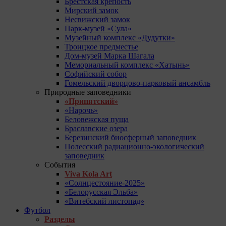
Брестская крепость
Мирский замок
Несвижский замок
Парк-музей «Сула»
Музейный комплекс «Дудутки»
Троицкое предместье
Дом-музей Марка Шагала
Мемориальный комплекс «Хатынь»
Софийский собор
Гомельский дворцово-парковый ансамбль
Природные заповедники
«Припятский»
«Нарочь»
Беловежская пуща
Браславские озера
Березинский биосферный заповедник
Полесский радиационно-экологический
заповедник
События
Viva Kola Art
«Солнцестояние-2025»
«Белорусская Эльба»
«Витебский листопад»
Футбол
Разделы